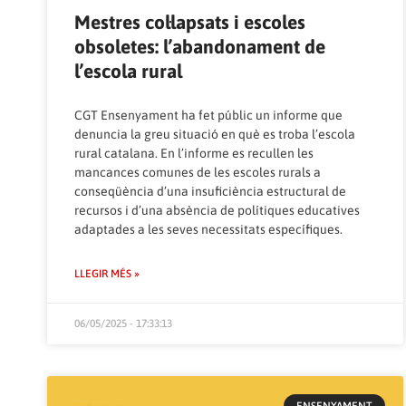
Mestres col·lapsats i escoles
obsoletes: l’abandonament de
l’escola rural
CGT Ensenyament ha fet públic un
informe
que
denuncia la greu situació en què es troba l’escola
rural catalana. En l’informe es recullen les
mancances comunes de les escoles rurals a
conseqüència d’una insuficiència estructural de
recursos i d’una absència de polítiques educatives
adaptades a les seves necessitats específiques.
LLEGIR MÉS »
06/05/2025 - 17:33:13