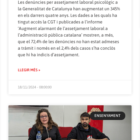
Les denúncies per assetjament laboral psicològic a
la Generalitat de Catalunya han augmentat un 345%
en els darrers quatre anys. Les dades a les quals ha
tingut accés la CGT i publicades a l’informe
‘Augment alarmant de l’assetjament laboral a
l’administració pública catalana’
mostren, a més,
que el 72,4% de les denúncies no han estat admeses
a tràmit i només en el 2,4% dels casos s’ha conclòs
que hi ha indicis d’assetjament.
LLEGIR MÉS »
18/11/2024 - 08:00:00
ENSENYAMENT