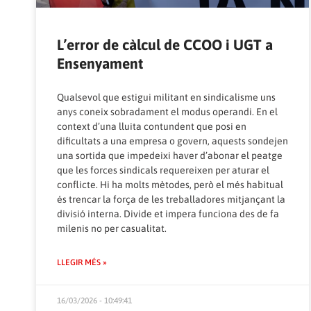
L’error de càlcul de CCOO i UGT a
Ensenyament
Qualsevol que estigui militant en sindicalisme uns
anys coneix sobradament el modus operandi. En el
context d’una lluita contundent que posi en
dificultats a una empresa o govern, aquests sondejen
una sortida que impedeixi haver d’abonar el peatge
que les forces sindicals requereixen per aturar el
conflicte. Hi ha molts mètodes, però el més habitual
és trencar la força de les treballadores mitjançant la
divisió interna. Divide et impera funciona des de fa
milenis no per casualitat.
LLEGIR MÉS »
16/03/2026 - 10:49:41