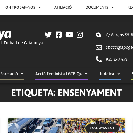
ON TROBAR-NOS
AFILIACIÓ
DOCUMENTS
RE
C/ Burgos 59, 
spccc@
spcgt
935 120 481
Formació
Acció Feminista LGTBIQ+
Jurídica
ETIQUETA: ENSENYAMENT
Pàgina
Pàgina
Pàgina
Pàgina
Pàgina
Pàgina
Pàgina
Pàgina
Pàgina
Pàgina
ENSENYAMENT