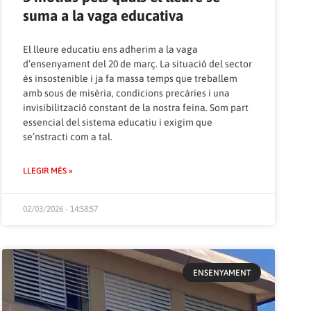
suma a la vaga educativa
El lleure educatiu ens adherim a la vaga
d’ensenyament del 20 de març. La situació del sector
és insostenible i ja fa massa temps que treballem
amb sous de misèria, condicions precàries i una
invisibilització constant de la nostra feina. Som part
essencial del sistema educatiu i exigim que
se’nstracti com a tal.
LLEGIR MÉS »
02/03/2026 - 14:58:57
ENSENYAMENT