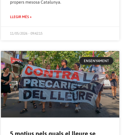
propers mesosa Catalunya.
LLEGIR MÉS »
11/05/2026 - 09:42:15
ENSENYAMENT
5 motius pels quals el lleure se