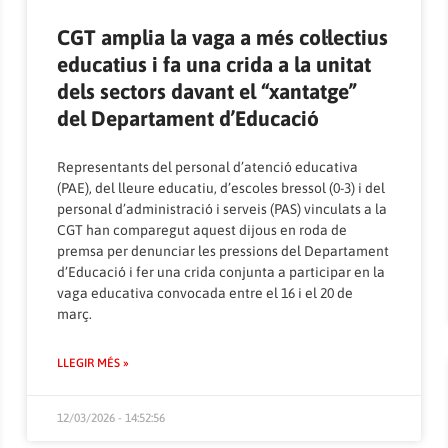
CGT amplia la vaga a més col·lectius
educatius i fa una crida a la unitat
dels sectors davant el “xantatge”
del Departament d’Educació
Representants del personal d’atenció educativa
(PAE), del lleure educatiu, d’escoles bressol (0-3) i del
personal d’administració i serveis (PAS) vinculats a la
CGT han comparegut aquest dijous en roda de
premsa per denunciar les pressions del Departament
d’Educació i fer una crida conjunta a participar en la
vaga educativa convocada entre el 16 i el 20 de
març.
LLEGIR MÉS »
12/03/2026 - 14:52:56