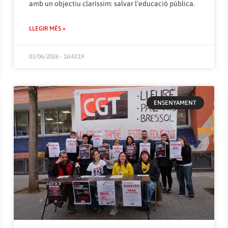
amb un objectiu claríssim: salvar l’educació pública.
LLEGIR MÉS »
03/06/2026 - 16:43:19
ENSENYAMENT