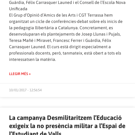
Guàrdia, Félix Carrasquer Launed i el Consell de l’Escola Nova
Unificada
El Grup d’Opinió d’Amics de les Arts i CGT Terrassa hem
organitzat un cicle de conferències-debat sobre els inicis de
la pedagogia llibertària a Catalunya. Concretament, es
desenvoluparan els plantejaments de Josep Llunas i Pujals,
Teresa Mañé i Miravet, Francesc Ferrer i Guàrdia, Félix
Carrasquer Launed. El curs està dirigit especialment a
professionals docents, però, tanmateix, està obert a tots els
interessatsen la matèria.
LLEGIR MÉS »
10/01/2017 - 12:56:54
La campanya Desmilitaritzem l’Educació
exigeix la no presència militar a l’Espai de
l’Estudiant de Valls