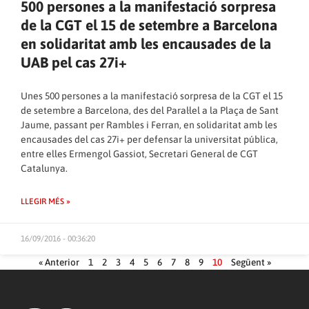
500 persones a la manifestació sorpresa
de la CGT el 15 de setembre a Barcelona
en solidaritat amb les encausades de la
UAB pel cas 27i+
Unes 500 persones a la manifestació sorpresa de la CGT el 15
de setembre a Barcelona, des del Paral·lel a la Plaça de Sant
Jaume, passant per Rambles i Ferran, en solidaritat amb les
encausades del cas 27i+ per defensar la universitat pública,
entre elles Ermengol Gassiot, Secretari General de CGT
Catalunya.
LLEGIR MÉS »
16/09/2016 - 00:36:20
« Anterior
1
2
3
4
5
6
7
8
9
10
Següent »