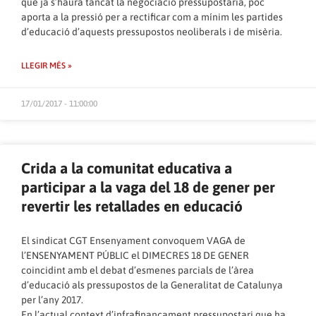
que ja s’haurà tancat la negociació pressupostària, poc
aporta a la pressió per a rectificar com a mínim les partides
d’educació d’aquests pressupostos neoliberals i de misèria.
LLEGIR MÉS »
17/01/2017 - 11:00:00
Crida a la comunitat educativa a
participar a la vaga del 18 de gener per
revertir les retallades en educació
El sindicat CGT Ensenyament convoquem VAGA de
l’ENSENYAMENT PÚBLIC el DIMECRES 18 DE GENER
coincidint amb el debat d’esmenes parcials de l’àrea
d’educació als pressupostos de la Generalitat de Catalunya
per l’any 2017.
En l’actual context d’infrafinançament pressupostari que ha