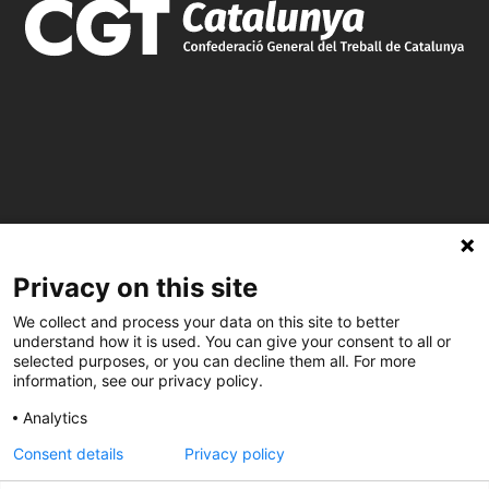
Privacy on this site
C/ Burgos 59, Baixos – 08014 Barcelona
We collect and process your data on this site to better
understand how it is used. You can give your consent to all or
spccc@
spcgtcatalunya.cat
selected purposes, or you can decline them all. For more
information, see our privacy policy.
935 120 481
Analytics
Consent details
Privacy policy
@CGTCatalunya