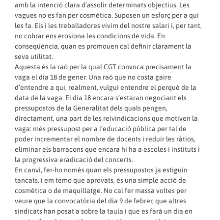
amb la intenció clara d’assolir determinats objectius. Les
vagues no es fan per cosmètica. Suposen un esforç per a qui
les fa. Els i les treballadores vivim del nostre salari i, per tant,
no cobrar ens erosiona les condicions de vida. En
conseqüència, quan es promouen cal definir clarament la
seva utilitat.
Aquesta és la raó per la qual CGT convoca precisament la
vaga el dia 18 de gener. Una raó que no costa gaire
d’entendre a qui, realment, vulgui entendre el perquè de la
data de la vaga. El dia 18 encara s’estaran negociant els
pressupostos de la Generalitat dels quals pengen,
directament, una part de les reivindicacions que motiven la
vaga: més pressupost per a l’educació pública per tal de
poder incrementar el nombre de docents i reduir les ràtios,
eliminar els barracons que encara hi ha a escoles i instituts i
la progressiva eradicació del concerts.
En canvi, fer-ho només quan els pressupostos ja estiguin
tancats, i em temo que aprovats, és una simple acció de
cosmètica o de maquillatge. No cal fer massa voltes per
veure que la convocatòria del dia 9 de febrer, que altres
sindicats han posat a sobre la taula i que es farà un dia en