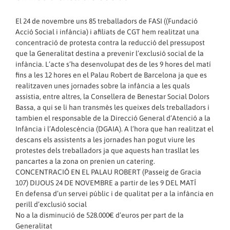
El 24 de novembre uns 85 treballadors de FASI ((Fundació
Acció Social i infància) i afiliats de CGT hem realitzat una
concentració de protesta contra la reducció del pressupost
que la Generalitat destina a prevenir l’exclusió social de la
infància. L’acte s’ha desenvolupat des de les 9 hores del matí
fins a les 12 hores en el Palau Robert de Barcelona ja que es
realitzaven unes jornades sobre la infància a les quals
assistia, entre altres, la Consellera de Benestar Social Dolors
Bassa, a qui se li han transmès les queixes dels treballadors i
tambien el responsable de la Direcció General d’Atenció a la
Infància i l’Adolescència (DGAIA). A l’hora que han realitzat el
descans els assistents a les jornades han pogut viure les
protestes dels treballadors ja que aquests han trasllat les
pancartes a la zona on prenien un catering.
CONCENTRACIÓ EN EL PALAU ROBERT (Passeig de Gracia
107) DIJOUS 24 DE NOVEMBRE a partir de les 9 DEL MATÍ
En defensa d’un servei públic i de qualitat per a la infància en
perill d’exclusió social
No a la disminució de 528.000€ d’euros per part de la
Generalitat