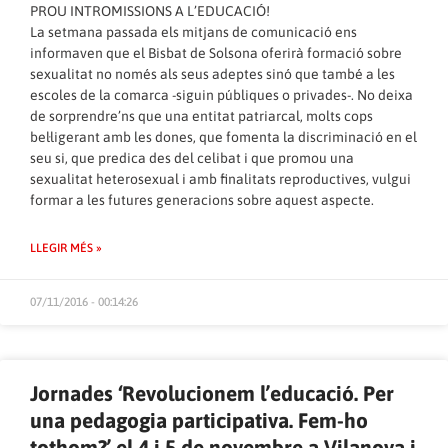
PROU INTROMISSIONS A L’EDUCACIÓ!
La setmana passada els mitjans de comunicació ens
informaven que el Bisbat de Solsona oferirà formació sobre
sexualitat no només als seus adeptes sinó que també a les
escoles de la comarca -siguin públiques o privades-. No deixa
de sorprendre’ns que una entitat patriarcal, molts cops
bel·ligerant amb les dones, que fomenta la discriminació en el
seu si, que predica des del celibat i que promou una
sexualitat heterosexual i amb finalitats reproductives, vulgui
formar a les futures generacions sobre aquest aspecte.
LLEGIR MÉS »
07/11/2016 - 00:14:26
Jornades ‘Revolucionem l’educació. Per
una pedagogia participativa. Fem-ho
tothom?’ el 4 i 5 de novembre a Vilanova i