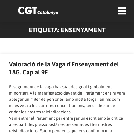
ETIQUETA: ENSENYAMENT
Pàgina
Pàgina
Pàgina
Pàgina
Pàgina
Pàgina
Pàgina
Pàgina
Pàgina
Pàgina
Valoració de la Vaga d’Ensenyament del
18G. Cap al 9F
El seguiment de la vaga ha estat desigual i globalment
minoritari. A la manifestació davant del Parlament ens hi vam
aplegar un miler de persones, amb molta força i ànims com
no es veia a les darreres concentracions, sense deixar de
cridar les nostres reivindicacions.
Vam entrar al Parlament per entregar un escrit amb la crítica
a les partides pressupostàries presentades i les nostres
reivindicacions. Estem pendents que ens confirmin una