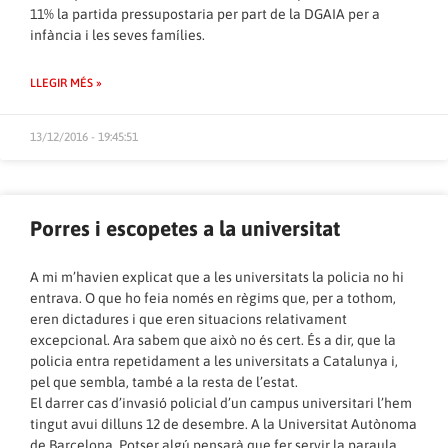
11% la partida pressupostaria per part de la DGAIA per a
infància i les seves famílies.
LLEGIR MÉS »
13/12/2016 - 19:45:51
Porres i escopetes a la universitat
A mi m’havien explicat que a les universitats la policia no hi
entrava. O que ho feia només en règims que, per a tothom,
eren dictadures i que eren situacions relativament
excepcional. Ara sabem que això no és cert. És a dir, que la
policia entra repetidament a les universitats a Catalunya i,
pel que sembla, també a la resta de l’estat.
El darrer cas d’invasió policial d’un campus universitari l’hem
tingut avui dilluns 12 de desembre. A la Universitat Autònoma
de Barcelona. Potser algú pensarà que fer servir la paraula