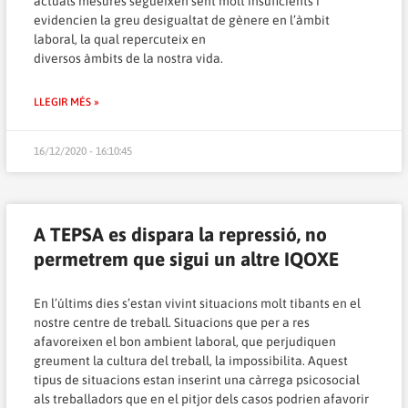
actuals mesures segueixen sent molt insuficients i
evidencien la greu desigualtat de gènere en l’àmbit
laboral, la qual repercuteix en
diversos àmbits de la nostra vida.
LLEGIR MÉS »
16/12/2020 - 16:10:45
A TEPSA es dispara la repressió, no
permetrem que sigui un altre IQOXE
En l’últims dies s’estan vivint situacions molt tibants en el
nostre centre de treball. Situacions que per a res
afavoreixen el bon ambient laboral, que perjudiquen
greument la cultura del treball, la impossibilita. Aquest
tipus de situacions estan inserint una càrrega psicosocial
als treballadors que en el pitjor dels casos podrien afavorir