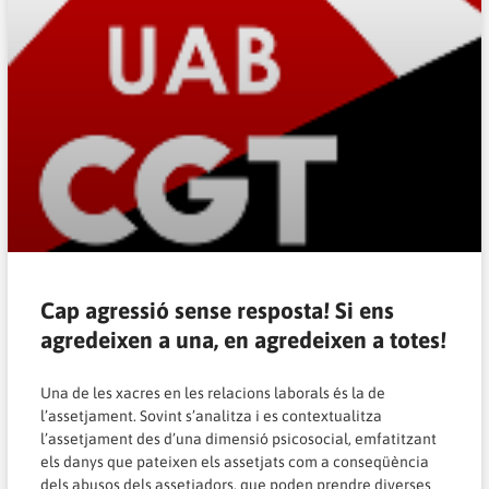
Cap agressió sense resposta! Si ens
agredeixen a una, en agredeixen a totes!
Una de les xacres en les relacions laborals és la de
l’assetjament. Sovint s’analitza i es contextualitza
l’assetjament des d’una dimensió psicosocial, emfatitzant
els danys que pateixen els assetjats com a conseqüència
dels abusos dels assetjadors, que poden prendre diverses