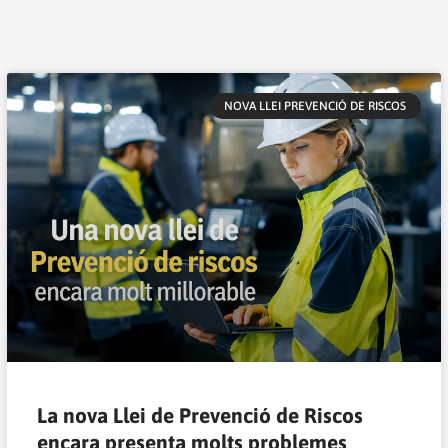
Pàgina
Pàgina
Pàgina
Pàgina
Pàgina
Pàgina
Pàgina
Pàgina
Pàgina
Pàgina
NOVA LLEI PREVENCIÓ DE RISCOS
La nova Llei de Prevenció de Riscos
encara presenta molts problemes