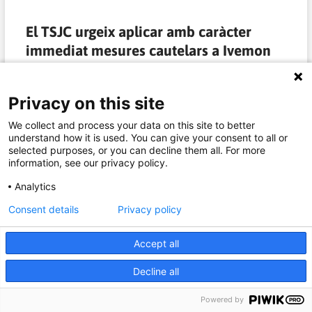
El TSJC urgeix aplicar amb caràcter
immediat mesures cautelars a Ivemon
Ambulàncies Egara
Privacy on this site
Aquest divendres 8 de maig, el Tribunal Superior de Justícia
de Catalunya ha estimat les mesures cautelaríssimes
We collect and process your data on this site to better
sol·licitades pel sindicat CGT Catalunya. Així, la sala, entén
understand how it is used. You can give your consent to all or
que les mesures vénen justificades per la necessitat de
selected purposes, or you can decline them all. For more
dotar a qui es troba exposat, a poder disposar dels equips
information, see our privacy policy.
necessaris de protecció.
Analytics
Després de ser desestimat el recurs de l’empresa contra la
resolució d’Inspecció de Treball on es requeria dotar
Consent details
Privacy policy
d’equips de protecció individual als treballadors i
treballadores, el TSJC demana a l’empresa Ivemon
Accept all
Ambulàncies Egara, que proporcioni EPI’s homologats;
mascaretes FFP2 i FFP3, guants, bates i granotes tipus “b”,
Decline all
pantalles facials, ulleres i gels antisèptics, a tots els
professionals del TSU (Transport Sanitari Urgent) i del TSNU
Powered by
(Transport Sanitari No Urgent).