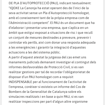
DE PLA D’AUTOPROTECCIÓ (PAU), indicant textualment:
“IQOXE La Canonja ha estat operant des de l’inici de la
seva activitat sense un Pla d’Autoprotecció homologat,
amb el coneixement tant de la pròpia empresa com de
l’Administració competent”. El PAU és un document que ha
d’elaborar i presentar una empresa, que s’aplica en un
àmbit que estigui exposat a situacions de risc i que recull
un conjunt de mesures destinades a preveure, prevenir i
controlar els perills, així com donar una resposta adequada
a les emergències i garantir la integració d’aquestes
actuacions a les del sistema públic.
A partir d’aquest atestat la jutgessa del cas emet uns
manaments judicials demanant investigar el contingut dels
informes desfavorables de Protecció Civil, si es van
realitzar gestions per tal de recordar l’obligatorietat de
disposar d’un PAU homologat com a requisit
INDISPENSABLE per al funcionament de l’activitat de
l’empresa, conèixer si existeix un informe del Cos de
Bombers de la Generalitat de Catalunya sobre els
simulacres realitzats i en base a quin PAU, si es van
realitzar inspeccions per part d’algun altre organisme