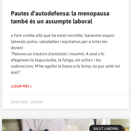
Pautes d’autodefensa: la menopausa
també és un assumpte laboral
✊ Fem visible allò que ha estat invisible. Garantim espais
laborals justos, saludables i equitatius per a totes les
dones!
“Pateixo un trastorn d’ansietat i insomni. A això s’hi
afegeixen la taquicàrdia, la fatiga, els sofocs i les
sudoracions. M’he agafat la baixa a la feina, no puc amb tot
això”.
LLEGIR MÉS »
16/05/2025 - 21:41:04
SALUT LABORAL