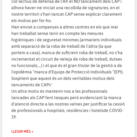
col•lectius de defensa de l’AP
, el NO tancament dels CAP i
alhora haver-ne iniciat una
recollida de signatures
, en el
nostre territori s’han tancat CAP sense explicar clarament
els motius per fer-ho.
Han enviat a companyes a altres centres en els que mai
han treballat sense tenir en compte les mesures
higièniques i de seguretat mínimes (armariets individuals
amb separació de la roba de treball de l’altra (la que
portem a casa), manca de suficient roba de treball, no s’ha
incrementat el circuit de neteja de roba de treball, dutxes
no funcionals,…) i el que és el gran titular de la gestió a de
l’epidèmia “manca d’Equips de Protecció Individuals “(EPI).
Sospitem que aquest és un dels veritables motius dels
tancaments de CAPs*
Un altra motiu és mantenir-nos a les professionals
tancades als CAP fent tasques però evidenciant la manca
d’atenció directe a les nostres veïnes per justificar la cessió
de professionals a hospitals, residències i hotelsde COVID-
19.
LLEGIR MÉS »