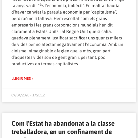
fa anys va dir “És l’economia, imbècil”. En realitat hauria
d’haver canviat la paraula economia per “capitalisme”,
però raó no li faltava. Hem escoltat com els grans
empresaris i les grans corporacions mundials han dit
clarament a Estats Units i al Regne Unit que si calia,
quedava plenament justificat sacrificar uns quants milers
de vides per no afectar negativament l’economia. Amb un
cinisme inimaginable afegien que, a més, gran part
d’aquestes vides són de gent gran i, per tant, poc
productives en termes capitalistes.
LLEGIR MÉS »
09/04/2020 - 17:28:12
Com l’Estat ha abandonat a la classe
treballadora, en un confinament de