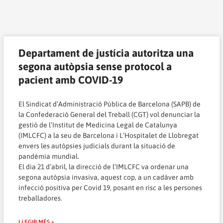
Pàgina
Pàgina
Pàgina
Pàgina
Pàgina
Pàgina
Pàgina
Pàgina
Pàgina
Pàgina
Departament de justícia autoritza una
segona autòpsia sense protocol a
pacient amb COVID-19
El Sindicat d’Administració Pública de Barcelona (SAPB) de
la Confederació General del Treball (CGT) vol denunciar la
gestió de l’Institut de Medicina Legal de Catalunya
(IMLCFC) a la seu de Barcelona i L’Hospitalet de Llobregat
envers les autòpsies judicials durant la situació de
pandèmia mundial.
El dia 21 d’abril, la direcció de l’IMLCFC va ordenar una
segona autòpsia invasiva, aquest cop, a un cadàver amb
infecció positiva per Covid 19, posant en risc a les persones
treballadores.
LLEGIR MÉS »