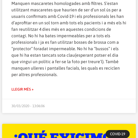
Manquen mascaretes homologades amb filtres. S’estan
utilitzant mascaretes que haurien de ser d’un sol ús per a
usuaris confirmats amb Covid-19 i els professionals les han
d’aprofitar en un sol torn amb tots els pacients i a més els hi
fan reutilitzar 4 dies més en aquestes condicions de
contagi. No hi ha bates impermeables per a tots els
professionals i ja es fan utilitzar bosses de brossa com a
“protector” foradat impermeable. No hi ha “bussos” i els
que hi ha estan tancats sota clau(esperant potser el dia
que vingui un polític a fer-se la foto per treure’l). També
manquen ulleres i pantalles facials, les quals es reciclen
per altres professionals.
LLEGIR MÉS »
30/03/2020 - 13:06:06
COVID-19