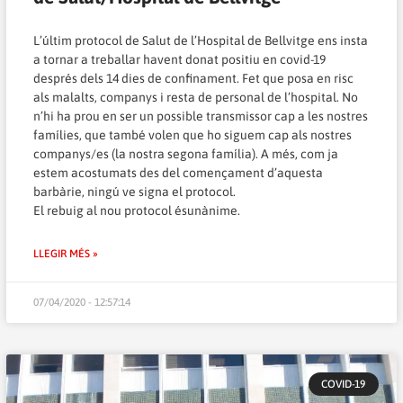
L’últim protocol de Salut de l’Hospital de Bellvitge ens insta
a tornar a treballar havent donat positiu en covid-19
després dels 14 dies de confinament. Fet que posa en risc
als malalts, companys i resta de personal de l’hospital. No
n’hi ha prou en ser un possible transmissor cap a les nostres
famílies, que també volen que ho siguem cap als nostres
companys/es (la nostra segona família). A més, com ja
estem acostumats des del començament d’aquesta
barbàrie, ningú ve signa el protocol.
El rebuig al nou protocol ésunànime.
LLEGIR MÉS »
07/04/2020 - 12:57:14
COVID-19