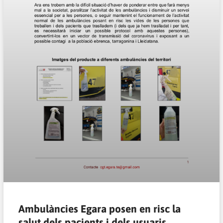
Ambulàncies Egara posen en risc la
salut dels pacients i dels usuaris