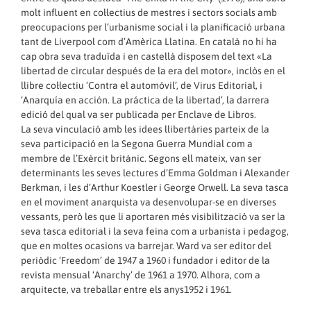
molt influent en col·lectius de mestres i sectors socials amb
preocupacions per l’urbanisme social i la planificació urbana
tant de Liverpool com d’Amèrica Llatina. En català no hi ha
cap obra seva traduïda i en castellà disposem del text «La
libertad de circular después de la era del motor», inclòs en el
llibre col·lectiu ‘Contra el automóvil’, de Virus Editorial, i
‘Anarquía en acción. La práctica de la libertad’, la darrera
edició del qual va ser publicada per Enclave de Libros.
La seva vinculació amb les idees llibertàries parteix de la
seva participació en la Segona Guerra Mundial com a
membre de l’Exèrcit britànic. Segons ell mateix, van ser
determinants les seves lectures d’Emma Goldman i Alexander
Berkman, i les d’Arthur Koestler i George Orwell. La seva tasca
en el moviment anarquista va desenvolupar-se en diverses
vessants, però les que li aportaren més visibilització va ser la
seva tasca editorial i la seva feina com a urbanista i pedagog,
que en moltes ocasions va barrejar. Ward va ser editor del
periòdic ‘Freedom’ de 1947 a 1960 i fundador i editor de la
revista mensual ‘Anarchy’ de 1961 a 1970. Alhora, com a
arquitecte, va treballar entre els anys1952 i 1961.