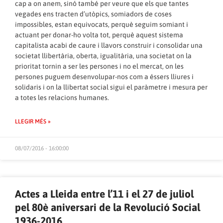
cap a on anem, sinó també per veure que els que tantes
vegades ens tracten d’utòpics, somiadors de coses
impossibles, estan equivocats, perquè seguim somiant i
actuant per donar-ho volta tot, perquè aquest sistema
capitalista acabi de caure i llavors construir i consolidar una
societat llibertària, oberta, igualitària, una societat on la
prioritat tornin a ser les persones i no el mercat, on les
persones puguem desenvolupar-nos com a éssers lliures i
solidaris i on la llibertat social sigui el paràmetre i mesura per
a totes les relacions humanes.
LLEGIR MÉS »
08/07/2016 - 16:00:00
Actes a Lleida entre l’11 i el 27 de juliol
pel 80è aniversari de la Revolució Social
1936-2016