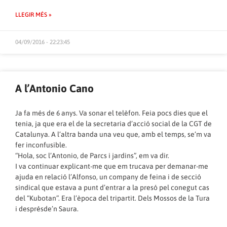
LLEGIR MÉS »
04/09/2016 - 22:23:45
A l’Antonio Cano
Ja fa més de 6 anys. Va sonar el telèfon. Feia pocs dies que el
tenia, ja que era el de la secretaria d’acció social de la CGT de
Catalunya. A l’altra banda una veu que, amb el temps, se’m va
fer inconfusible.
“Hola, soc l’Antonio, de Parcs i jardins”, em va dir.
I va continuar explicant-me que em trucava per demanar-me
ajuda en relació l’Alfonso, un company de feina i de secció
sindical que estava a punt d’entrar a la presó pel conegut cas
del “Kubotan”. Era l’època del tripartit. Dels Mossos de la Tura
i desprésde’n Saura.