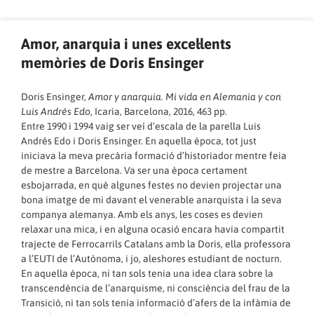
Amor, anarquia i unes excel·lents
memòries de Doris Ensinger
Doris Ensinger,
Amor y anarquia. Mi vida en Alemania y con
Luis Andrés Edo
, Icaria, Barcelona, 2016, 463 pp.
Entre 1990 i 1994 vaig ser veí d’escala de la parella Luis
Andrés Edo i Doris Ensinger. En aquella època, tot just
iniciava la meva precària formació d’historiador mentre feia
de mestre a Barcelona. Va ser una època certament
esbojarrada, en què algunes festes no devien projectar una
bona imatge de mi davant el venerable anarquista i la seva
companya alemanya. Amb els anys, les coses es devien
relaxar una mica, i en alguna ocasió encara havia compartit
trajecte de Ferrocarrils Catalans amb la Doris, ella professora
a l’EUTI de l’Autònoma, i jo, aleshores estudiant de nocturn.
En aquella època, ni tan sols tenia una idea clara sobre la
transcendència de l’anarquisme, ni consciència del frau de la
Transició, ni tan sols tenia informació d’afers de la infàmia de