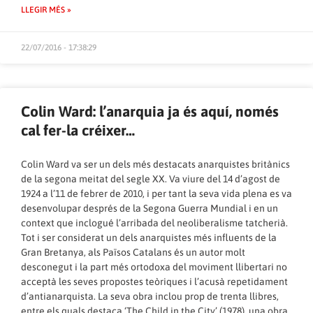
LLEGIR MÉS »
22/07/2016 - 17:38:29
Colin Ward: l’anarquia ja és aquí, només
cal fer-la créixer…
Colin Ward va ser un dels més destacats anarquistes britànics
de la segona meitat del segle XX. Va viure del 14 d’agost de
1924 a l’11 de febrer de 2010, i per tant la seva vida plena es va
desenvolupar després de la Segona Guerra Mundial i en un
context que inclogué l’arribada del neoliberalisme tatcherià.
Tot i ser considerat un dels anarquistes més influents de la
Gran Bretanya, als Països Catalans és un autor molt
desconegut i la part més ortodoxa del moviment llibertari no
acceptà les seves propostes teòriques i l’acusà repetidament
d’antianarquista. La seva obra inclou prop de trenta llibres,
entre els quals destaca ‘The Child in the City’ (1978), una obra