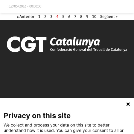
12/05/2016 - 00:00:00
« Anterior
1
2
3
4
5
6
7
8
9
10
Següent »
Privacy on this site
C/ Burgos 59, Baixos – 08014 Barcelona
We collect and process your data on this site to better
understand how it is used. You can give your consent to all or
spccc@
spcgtcatalunya.cat