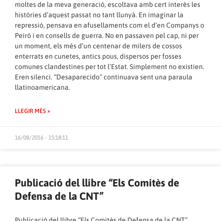
moltes de la meva generació, escoltava amb cert interès les
històries d’aquest passat no tant llunyà. En imaginar la
repressió, pensava en afusellaments com el d’en Companys o
Peiró i en consells de guerra. No en passaven pel cap, ni per
un moment, els més d’un centenar de milers de cossos
enterrats en cunetes, antics pous, dispersos per fosses
comunes clandestines per tot l’Estat. Simplement no existien.
Eren silenci. “Desaparecido” continuava sent una paraula
llatinoamericana.
LLEGIR MÉS »
16/08/2016 - 15:18:11
Publicació del llibre “Els Comitès de
Defensa de la CNT”
Publicació del llibre “Els Comitès de Defensa de la CNT”