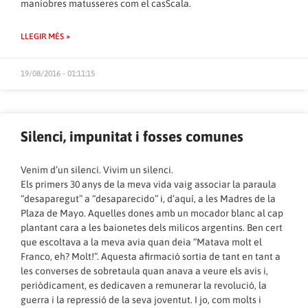
maniobres matusseres com el casScala.
LLEGIR MÉS »
19/08/2016 - 01:11:15
Silenci, impunitat i fosses comunes
Venim d’un silenci. Vivim un silenci.
Els primers 30 anys de la meva vida vaig associar la paraula
“desaparegut” a “desaparecido” i, d’aquí, a les Madres de la
Plaza de Mayo. Aquelles dones amb un mocador blanc al cap
plantant cara a les baionetes dels milicos argentins. Ben cert
que escoltava a la meva avia quan deia “Matava molt el
Franco, eh? Molt!”. Aquesta afirmació sortia de tant en tant a
les converses de sobretaula quan anava a veure els avis i,
periòdicament, es dedicaven a remunerar la revolució, la
guerra i la repressió de la seva joventut. I jo, com molts i