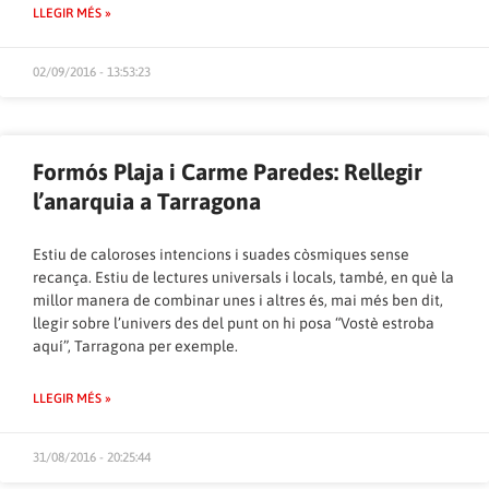
LLEGIR MÉS »
02/09/2016 - 13:53:23
Formós Plaja i Carme Paredes: Rellegir
l’anarquia a Tarragona
Estiu de caloroses intencions i suades còsmiques sense
recança. Estiu de lectures universals i locals, també, en què la
millor manera de combinar unes i altres és, mai més ben dit,
llegir sobre l’univers des del punt on hi posa “Vostè estroba
aquí”, Tarragona per exemple.
LLEGIR MÉS »
31/08/2016 - 20:25:44