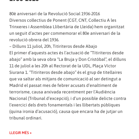
80è aniversari de la Revolució Social 1936-2016
Diversos col·lectius de Ponent (CGT, CNT, Col·lectiu A les
Trinxeres i Assemblea Llibertària de Lleida) hem organitzat
un seguit d’actes per commemorar el 80e aniversari de la
revolució obrera del 1936.
– Dilluns 11 juliol, 20h, Titiriteros desde Abajo
El primer d’aquests actes és l’actuació de ”Títiriteros desde
abajo” amb la seva obra “La Bruja y Don Cristóbal”, el dilluns
11 de juliol a les 20h al Rectorat de la UDL, Plaça Víctor
Siurana 1. “Titiriteros desde abajo” és el grup de titellaires
que va saltar als mitjans de comunicació al ser detingut a
Madrid el passat mes de febrer acusats d’enaltiment de
terrorisme, causa arxivada recentment per l’Audiència
Nacional (Tribunal d’excepció), i d’un possible delicte contra
l’exercici dels drets fonamentals i les llibertats públiques
(quina ironia d’acusació), causa que encara ha de jutjar un
tribunal ordinari.
LLEGIR MÉS »