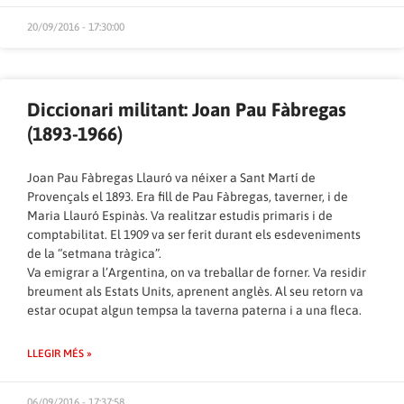
20/09/2016 - 17:30:00
Diccionari militant: Joan Pau Fàbregas
(1893-1966)
Joan Pau Fàbregas Llauró va néixer a Sant Martí de
Provençals el 1893. Era fill de Pau Fàbregas, taverner, i de
Maria Llauró Espinàs. Va realitzar estudis primaris i de
comptabilitat. El 1909 va ser ferit durant els esdeveniments
de la “setmana tràgica”.
Va emigrar a l’Argentina, on va treballar de forner. Va residir
breument als Estats Units, aprenent anglès. Al seu retorn va
estar ocupat algun tempsa la taverna paterna i a una fleca.
LLEGIR MÉS »
06/09/2016 - 17:37:58