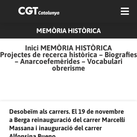
MEMÒRIA HISTÒRICA
Inici MEMÒRIA HISTÒRICA
Projectes de recerca històrica
–
Biografies
–
Anarcoefemèrides
–
Vocabulari
obrerisme
Pàgina
Pàgina
Pàgina
Pàgina
Pàgina
Pàgina
Pàgina
Pàgina
Pàgina
Pàgina
Desobeïm als carrers. El 19 de novembre
a Berga reinauguració del carrer Marcel·lí
Massana i inauguració del carrer
Alfonsina Bueno