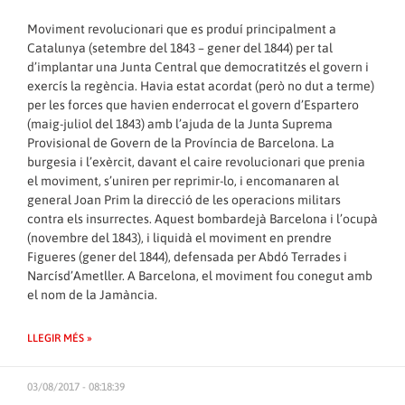
Moviment revolucionari que es produí principalment a
Catalunya (setembre del 1843 – gener del 1844) per tal
d’implantar una Junta Central que democratitzés el govern i
exercís la regència. Havia estat acordat (però no dut a terme)
per les forces que havien enderrocat el govern d’Espartero
(maig-juliol del 1843) amb l’ajuda de la Junta Suprema
Provisional de Govern de la Província de Barcelona. La
burgesia i l’exèrcit, davant el caire revolucionari que prenia
el moviment, s’uniren per reprimir-lo, i encomanaren al
general Joan Prim la direcció de les operacions militars
contra els insurrectes. Aquest bombardejà Barcelona i l’ocupà
(novembre del 1843), i liquidà el moviment en prendre
Figueres (gener del 1844), defensada per Abdó Terrades i
Narcísd’Ametller. A Barcelona, el moviment fou conegut amb
el nom de la Jamància.
LLEGIR MÉS »
03/08/2017 - 08:18:39