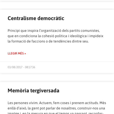
Centralisme democràtic
Principi que inspira l’organització dels partits comunistes,
que en condiciona la cohesió política i ideològica i impideix
la formació de faccions o de tendències dintre seu.
LLEGIR MÉS »
03/08/2017 - 08:17:36
Memòria tergiversada
Les persones vivim. Actuem, fem coses i prenem actituds. Més
enllà d’això, la gent pot parlar de nosaltres, construir-nos una
imatge i, en la mesura en que el temps va passant, recordar-