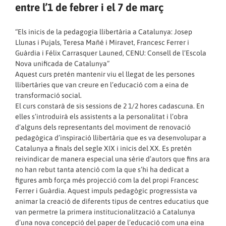
entre l’1 de febrer i el 7 de març
“Els inicis de la pedagogia llibertària a Catalunya: Josep
Llunas i Pujals, Teresa Mañé i Miravet, Francesc Ferrer i
Guàrdia i Félix Carrasquer Launed, CENU: Consell de l’Escola
Nova unificada de Catalunya”
Aquest curs pretén mantenir viu el llegat de les persones
llibertàries que van creure en l’educació com a eina de
transformació social.
El curs constarà de sis sessions de 2 1/2 hores cadascuna. En
elles s’introduirà els assistents a la personalitat i l’obra
d’alguns dels representants del moviment de renovació
pedagògica d’inspiració llibertària que es va desenvolupar a
Catalunya a finals del segle XIX i inicis del XX. Es pretén
reivindicar de manera especial una sèrie d’autors que fins ara
no han rebut tanta atenció com la que s’hi ha dedicat a
figures amb força més projecció com la del propi Francesc
Ferrer i Guàrdia. Aquest impuls pedagògic progressista va
animar la creació de diferents tipus de centres educatius que
van permetre la primera institucionalització a Catalunya
d’una nova concepció del paper de l’educació com una eina