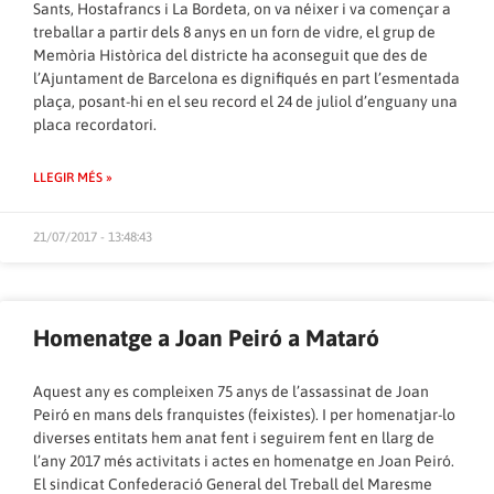
Sants, Hostafrancs i La Bordeta, on va néixer i va començar a
treballar a partir dels 8 anys en un forn de vidre, el grup de
Memòria Històrica del districte ha aconseguit que des de
l’Ajuntament de Barcelona es dignifiqués en part l’esmentada
plaça, posant-hi en el seu record el 24 de juliol d’enguany una
placa recordatori.
LLEGIR MÉS »
21/07/2017 - 13:48:43
Homenatge a Joan Peiró a Mataró
Aquest any es compleixen 75 anys de l’assassinat de Joan
Peiró en mans dels franquistes (feixistes). I per homenatjar-lo
diverses entitats hem anat fent i seguirem fent en llarg de
l’any 2017 més activitats i actes en homenatge en Joan Peiró.
El sindicat Confederació General del Treball del Maresme