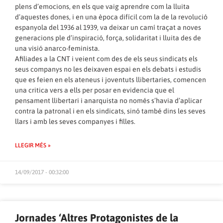
plens d’emocions, en els que vaig aprendre com la lluita
d’aquestes dones, i en una època difícil com la de la revolució
espanyola del 1936 al 1939, va deixar un camí traçat a noves
generacions ple d’inspiració, força, solidaritat i lluita des de
una visió anarco-feminista.
Afiliades a la CNT i veient com des de els seus sindicats els
seus companys no les deixaven espai en els debats i estudis
que es feien en els ateneus i joventuts llibertaries, comencen
una critica vers a ells per posar en evidencia que el
pensament llibertari i anarquista no només s’havia d’aplicar
contra la patronal i en els sindicats, sinó també dins les seves
llars i amb les seves companyes i filles.
LLEGIR MÉS »
14/09/2017 - 00:32:00
Jornades ‘Altres Protagonistes de la