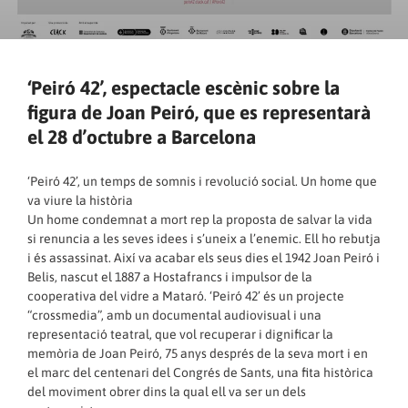
‘Peiró 42’, espectacle escènic sobre la
figura de Joan Peiró, que es representarà
el 28 d’octubre a Barcelona
‘Peiró 42’, un temps de somnis i revolució social. Un home que
va viure la història
Un home condemnat a mort rep la proposta de salvar la vida
si renuncia a les seves idees i s’uneix a l’enemic. Ell ho rebutja
i és assassinat. Així va acabar els seus dies el 1942 Joan Peiró i
Belis, nascut el 1887 a Hostafrancs i impulsor de la
cooperativa del vidre a Mataró. ‘Peiró 42’ és un projecte
“crossmedia”, amb un documental audiovisual i una
representació teatral, que vol recuperar i dignificar la
memòria de Joan Peiró, 75 anys després de la seva mort i en
el marc del centenari del Congrés de Sants, una fita històrica
del moviment obrer dins la qual ell va ser un dels