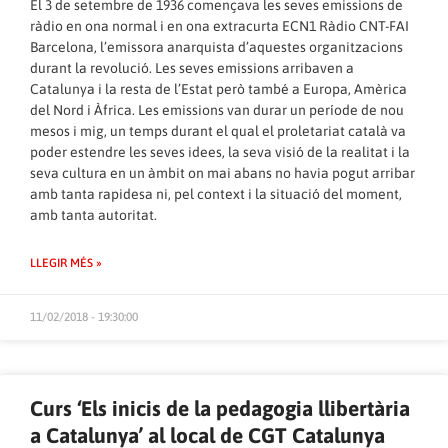
El 3 de setembre de 1936 començava les seves emissions de
ràdio en ona normal i en ona extracurta ECN1 Ràdio CNT-FAI
Barcelona, l’emissora anarquista d’aquestes organitzacions
durant la revolució. Les seves emissions arribaven a
Catalunya i la resta de l’Estat però també a Europa, Amèrica
del Nord i Àfrica. Les emissions van durar un període de nou
mesos i mig, un temps durant el qual el proletariat català va
poder estendre les seves idees, la seva visió de la realitat i la
seva cultura en un àmbit on mai abans no havia pogut arribar
amb tanta rapidesa ni, pel context i la situació del moment,
amb tanta autoritat.
LLEGIR MÉS »
11/02/2018 - 19:30:00
Curs ‘Els inicis de la pedagogia llibertària
a Catalunya’ al local de CGT Catalunya