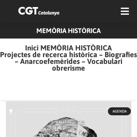
MEMÒRIA HISTÒRICA
Inici MEMÒRIA HISTÒRICA
Projectes de recerca històrica
–
Biografies
–
Anarcoefemèrides
–
Vocabulari
obrerisme
Pàgina
Pàgina
Pàgina
Pàgina
Pàgina
Pàgina
Pàgina
Pàgina
Pàgina
Pàgina
AGENDA