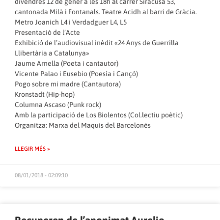
divendres 12 de gener a les 18h al carrer Siracusa 53,
cantonada Milà i Fontanals. Teatre Acidh al barri de Gràcia.
Metro Joanich L4 i Verdadguer L4, L5
Presentació de l’Acte
Exhibició de l’audiovisual inèdit «24 Anys de Guerrilla
Llibertària a Catalunya»
Jaume Arnella (Poeta i cantautor)
Vicente Palao i Eusebio (Poesía i Cançó)
Pogo sobre mi madre (Cantautora)
Kronstadt (Hip-hop)
Columna Ascaso (Punk rock)
Amb la participació de Los Biolentos (Col.lectiu poètic)
Organitza: Marxa del Maquis del Barcelonès
LLEGIR MÉS »
08/01/2018 - 02:09:10
Recuperen de l’anonimat Aurelio