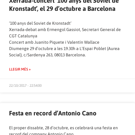
Xerrada-concert ‘100 anys del Soviet de
Kronstadt’, el 29 d’octubre a Barcelona
‘100 anys del Soviet de Kronstadt’
Xerrada-debat amb Ermengol Gassiot, Secretari General de
CGT Catalunya
Concert amb Juanito Piquete i Valentín Wallace
Diumenge 29 d’octubre a les 19.30h a L’Espai Poblet (Aurea
Social), c/Sardenya 263, 08013 Barcelona.
LLEGIR MÉS »
22/10/2017 - 22:54:00
Festa en record d’Antonio Cano
El proper dissabte, 28 d’octubre, es celebrarà una festa en
record del company Antonio Cano.