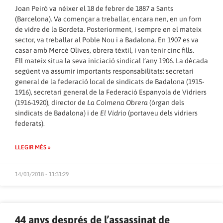
Joan Peiró va néixer el 18 de febrer de 1887 a Sants
(Barcelona). Va començar a treballar, encara nen, en un forn
de vidre de la Bordeta. Posteriorment, i sempre en el mateix
sector, va treballar al Poble Nou i a Badalona. En 1907 es va
casar amb Mercè Olives, obrera tèxtil, i van tenir cinc fills.
Ell mateix situa la seva iniciació sindical l’any 1906. La dècada
següent va assumir importants responsabilitats: secretari
general de la federació local de sindicats de Badalona (1915-
1916), secretari general de la Federació Espanyola de Vidriers
(1916-1920), director de
La Colmena Obrera
(òrgan dels
sindicats de Badalona) i de
El Vidrio
(portaveu dels vidriers
federats).
LLEGIR MÉS »
14/03/2018 - 11:31:29
44 anys després de l’assassinat de