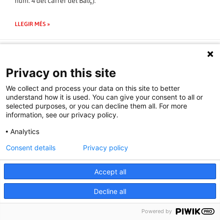
núm. 4 del carrer del Balç).
LLEGIR MÉS »
17/07/2017 - 00:18:11
« Anterior
1
2
3
4
5
6
7
8
9
10
Següent »
Privacy on this site
We collect and process your data on this site to better
understand how it is used. You can give your consent to all or
selected purposes, or you can decline them all. For more
information, see our privacy policy.
Analytics
Consent details
Privacy policy
Accept all
Decline all
Powered by