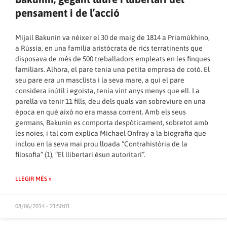
pensament i de l’acció
Mijail Bakunin va néixer el 30 de maig de 1814 a Priamúkhino,
a Rússia, en una família aristòcrata de rics terratinents que
disposava de més de 500 treballadors empleats en les finques
familiars. Alhora, el pare tenia una petita empresa de cotó. El
seu pare era un masclista i la seva mare, a qui el pare
considera inútil i egoista, tenia vint anys menys que ell. La
parella va tenir 11 fills, deu dels quals van sobreviure en una
època en què això no era massa corrent. Amb els seus
germans, Bakunin es comporta despòticament, sobretot amb
les noies, i tal com explica Michael Onfray a la biografia que
inclou en la seva mai prou lloada “Contrahistòria de la
filosofia” (1), “El llibertari ésun autoritari”.
LLEGIR MÉS »
08/06/2014 - 21:50:01