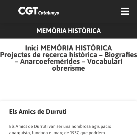
MEMÒRIA HISTÒRICA
Inici MEMÒRIA HISTÒRICA
Projectes de recerca històrica
–
Biografies
–
Anarcoefemèrides
–
Vocabulari
obrerisme
Pàgina
Pàgina
Pàgina
Pàgina
Pàgina
Pàgina
Pàgina
Pàgina
Pàgina
Pàgina
Els Amics de Durruti
Els Amics de Durruti van ser una nombrosa agrupació
anarquista, fundada el març de 1937, que podríem