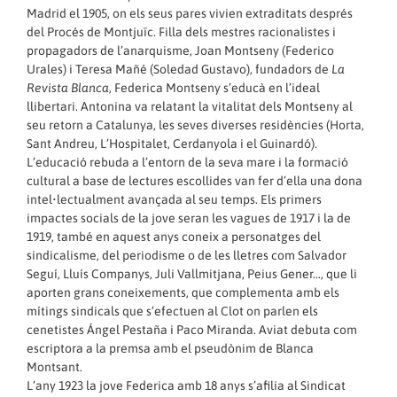
Madrid el 1905, on els seus pares vivien extraditats després
del Procés de Montjuïc. Filla dels mestres racionalistes i
propagadors de l’anarquisme, Joan Montseny (Federico
Urales) i Teresa Mañé (Soledad Gustavo), fundadors de
La
Revista Blanca
, Federica Montseny s’educà en l’ideal
llibertari. Antonina va relatant la vitalitat dels Montseny al
seu retorn a Catalunya, les seves diverses residències (Horta,
Sant Andreu, L’Hospitalet, Cerdanyola i el Guinardó).
L’educació rebuda a l’entorn de la seva mare i la formació
cultural a base de lectures escollides van fer d’ella una dona
intel•lectualment avançada al seu temps. Els primers
impactes socials de la jove seran les vagues de 1917 i la de
1919, també en aquest anys coneix a personatges del
sindicalisme, del periodisme o de les lletres com Salvador
Seguí, Lluís Companys, Juli Vallmitjana, Peius Gener…, que li
aporten grans coneixements, que complementa amb els
mítings sindicals que s’efectuen al Clot on parlen els
cenetistes Ángel Pestaña i Paco Miranda. Aviat debuta com
escriptora a la premsa amb el pseudònim de Blanca
Montsant.
L’any 1923 la jove Federica amb 18 anys s’afilia al Sindicat