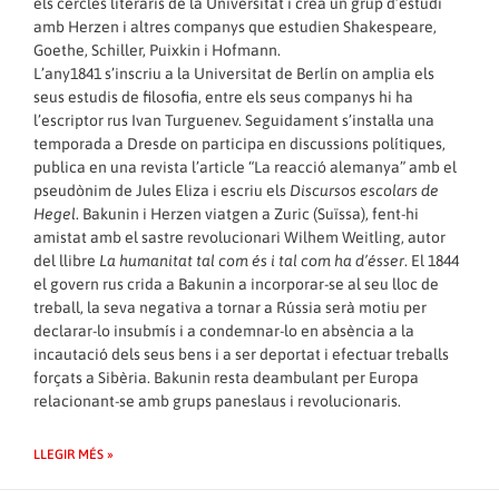
els cercles literaris de la Universitat i crea un grup d’estudi
amb Herzen i altres companys que estudien Shakespeare,
Goethe, Schiller, Puixkin i Hofmann.
L’any1841 s’inscriu a la Universitat de Berlín on amplia els
seus estudis de filosofia, entre els seus companys hi ha
l’escriptor rus Ivan Turguenev. Seguidament s’instal·la una
temporada a Dresde on participa en discussions polítiques,
publica en una revista l’article “La reacció alemanya” amb el
pseudònim de Jules Eliza i escriu els
Discursos escolars de
Hegel
. Bakunin i Herzen viatgen a Zuric (Suïssa), fent-hi
amistat amb el sastre revolucionari Wilhem Weitling, autor
del llibre
La humanitat tal com és i tal com ha d’ésser
. El 1844
el govern rus crida a Bakunin a incorporar-se al seu lloc de
treball, la seva negativa a tornar a Rússia serà motiu per
declarar-lo insubmís i a condemnar-lo en absència a la
incautació dels seus bens i a ser deportat i efectuar treballs
forçats a Sibèria. Bakunin resta deambulant per Europa
relacionant-se amb grups paneslaus i revolucionaris.
LLEGIR MÉS »