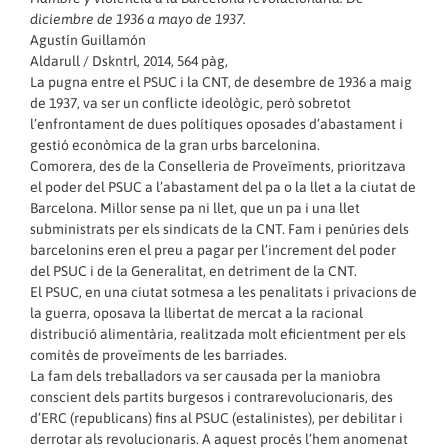
diciembre de 1936 a mayo de 1937.
Agustín Guillamón
Aldarull / Dskntrl, 2014, 564 pàg,
La pugna entre el PSUC i la CNT, de desembre de 1936 a maig
de 1937, va ser un conflicte ideològic, però sobretot
l’enfrontament de dues polítiques oposades d’abastament i
gestió econòmica de la gran urbs barcelonina.
Comorera, des de la Conselleria de Proveïments, prioritzava
el poder del PSUC a l’abastament del pa o la llet a la ciutat de
Barcelona. Millor sense pa ni llet, que un pa i una llet
subministrats per els sindicats de la CNT. Fam i penúries dels
barcelonins eren el preu a pagar per l’increment del poder
del PSUC i de la Generalitat, en detriment de la CNT.
El PSUC, en una ciutat sotmesa a les penalitats i privacions de
la guerra, oposava la llibertat de mercat a la racional
distribució alimentària, realitzada molt eficientment per els
comitès de proveïments de les barriades.
La fam dels treballadors va ser causada per la maniobra
conscient dels partits burgesos i contrarevolucionaris, des
d’ERC (republicans) fins al PSUC (estalinistes), per debilitar i
derrotar als revolucionaris. A aquest procés l’hem anomenat