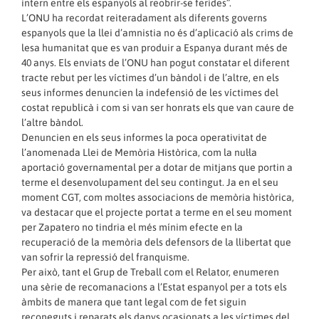
intern entre els espanyols al reobrir-se ferides”.
L’ONU ha recordat reiteradament als diferents governs
espanyols que la llei d’amnistia no és d’aplicació als crims de
lesa humanitat que es van produir a Espanya durant més de
40 anys. Els enviats de l’ONU han pogut constatar el diferent
tracte rebut per les víctimes d’un bàndol i de l’altre, en els
seus informes denuncien la indefensió de les víctimes del
costat republicà i com si van ser honrats els que van caure de
l’altre bàndol.
Denuncien en els seus informes la poca operativitat de
l’anomenada Llei de Memòria Històrica, com la nul·la
aportació governamental per a dotar de mitjans que portin a
terme el desenvolupament del seu contingut. Ja en el seu
moment CGT, com moltes associacions de memòria històrica,
va destacar que el projecte portat a terme en el seu moment
per Zapatero no tindria el més mínim efecte en la
recuperació de la memòria dels defensors de la llibertat que
van sofrir la repressió del franquisme.
Per això, tant el Grup de Treball com el Relator, enumeren
una sèrie de recomanacions a l’Estat espanyol per a tots els
àmbits de manera que tant legal com de fet siguin
reconeguts i reparats els danys ocasionats a les víctimes del