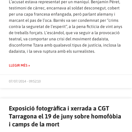
L’acusat estava representat per un maniquí. Benjamin Péret,
testimoni de càrrec, encarnava al soldat desconegut, cobert
per una capa francesa enfangada, però parlant alemany i
marcant el pas de l’oca. Barrés va ser condemnat per “crims
contra la seguretat de l’esperit”, a la pena fictícia de vint anys
de treballs forçats. L’escàndol, que va seguir a la provocació
teatral, va comportar una crisi del moviment dadaista,
disconforme Tzara amb qualsevol tipus de justícia, inclosa la
dadaista, i la seva ruptura amb els surrealistes.
LLEGIR MÉS »
07/07/2014 - 09:52:10
Exposició fotogràfica i xerrada a CGT
Tarragona el 19 de juny sobre homofòbia
i camps de la mort