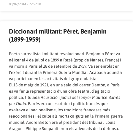
08/07/2014 - 22:52:38
Diccionari militant: Péret, Benjamin
(1899-1959)
Poeta surrealista i militant revolucionari. Benjamin Péret va
néixer el 4 de juliol de 1899 a Rezé (prop de Nantes, França) i
va morir a París el 18 de setembre de 1959. Va ser enrolat en
l’exèrcit durant la Primera Guerra Mundial. Acabada aquesta
va participar en les activitats del grup dadaista.
El 13 de maig de 1921, en una sala del carrer Dantón, a París,
es va fer la representació d’una obra teatral d’agitació
política, titulada
Acusació i judici del senyor Maurice Barrés
per Dadà
. Barrés era un escriptor i polític francès que
exaltava el nacionalisme, les tradicions franceses més
reaccionàries i el culte als morts caiguts en la Primera guerra
mundial. André Breton era el president del tribunal. Louis
Aragon i Philippe Soupault eren els advocats de la defensa.