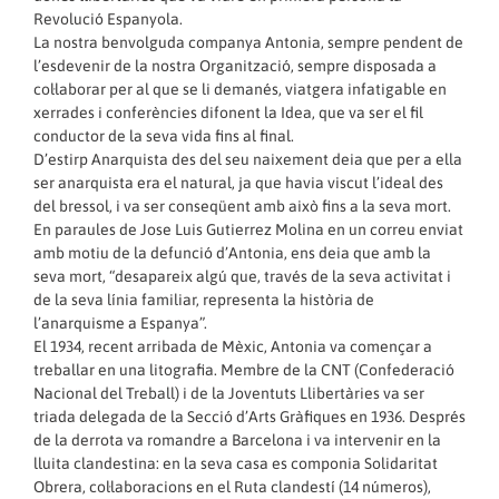
Revolució Espanyola.
La nostra benvolguda companya Antonia, sempre pendent de
l’esdevenir de la nostra Organització, sempre disposada a
col·laborar per al que se li demanés, viatgera infatigable en
xerrades i conferències difonent la Idea, que va ser el fil
conductor de la seva vida fins al final.
D’estirp Anarquista des del seu naixement deia que per a ella
ser anarquista era el natural, ja que havia viscut l’ideal des
del bressol, i va ser conseqüent amb això fins a la seva mort.
En paraules de Jose Luis Gutierrez Molina en un correu enviat
amb motiu de la defunció d’Antonia, ens deia que amb la
seva mort, “desapareix algú que, través de la seva activitat i
de la seva línia familiar, representa la història de
l’anarquisme a Espanya”.
El 1934, recent arribada de Mèxic, Antonia va començar a
treballar en una litografia. Membre de la CNT (Confederació
Nacional del Treball) i de la Joventuts Llibertàries va ser
triada delegada de la Secció d’Arts Gràfiques en 1936. Després
de la derrota va romandre a Barcelona i va intervenir en la
lluita clandestina: en la seva casa es componia Solidaritat
Obrera, col·laboracions en el Ruta clandestí (14 números),