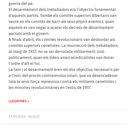
guerra del pa.
El desarmament dels treballadors era l’objectiu fonamental
d’aquests partits. També els comitès superiors llibertaris van
veure en els comitès de barri als seus pitjors enemics, quan
aquests es van negar a acatar els decrets de desarmament
pactats amb el govern.
A finals d’abril, els comitès revolucionaris van desbordar als
comitès superiors cenetistes. La insurrecció dels treballadors,
al maig de 1937, no va ser derrotada militarment, sinó
políticament, quan els líders anarcosindicalistes van donar
l’ordre d’alt el foc.
La fam i el desarmament eren els dos objectius necessaris per
a l’inici del procés contrarevolucionari, que va desencadenar
tota la seva força repressiva contra els militants cenetistes i
les minories revolucionàries en l’estiu de 1937.
LLEGIR MÉS »
17/09/2014 - 00:35:29