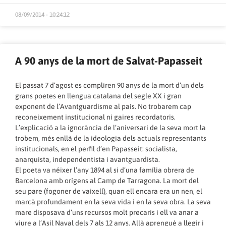
08/09/2014 - 10:24:12
A 90 anys de la mort de Salvat-Papasseit
El passat 7 d’agost es compliren 90 anys de la mort d’un dels
grans poetes en llengua catalana del segle XX i gran
exponent de l’Avantguardisme al país. No trobarem cap
reconeixement institucional ni gaires recordatoris.
L’explicació a la ignorància de l’aniversari de la seva mort la
trobem, més enllà de la ideologia dels actuals representants
institucionals, en el perfil d’en Papasseit: socialista,
anarquista, independentista i avantguardista.
El poeta va néixer l’any 1894 al si d’una família obrera de
Barcelona amb orígens al Camp de Tarragona. La mort del
seu pare (fogoner de vaixell), quan ell encara era un nen, el
marcà profundament en la seva vida i en la seva obra. La seva
mare disposava d’uns recursos molt precaris i ell va anar a
viure a l’Asil Naval dels 7 als 12 anys. Allà aprengué a llegir i