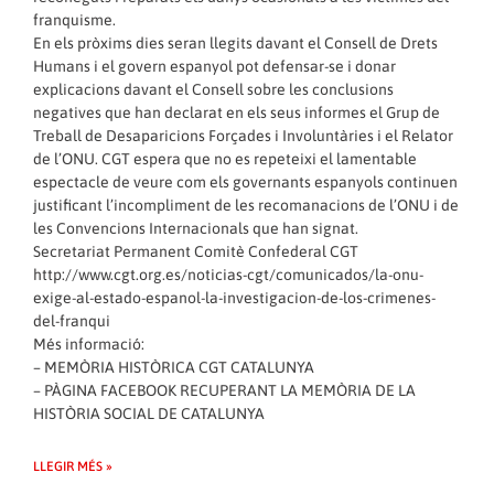
franquisme.
En els pròxims dies seran llegits davant el Consell de Drets
Humans i el govern espanyol pot defensar-se i donar
explicacions davant el Consell sobre les conclusions
negatives que han declarat en els seus informes el Grup de
Treball de Desaparicions Forçades i Involuntàries i el Relator
de l’ONU. CGT espera que no es repeteixi el lamentable
espectacle de veure com els governants espanyols continuen
justificant l’incompliment de les recomanacions de l’ONU i de
les Convencions Internacionals que han signat.
Secretariat Permanent Comitè Confederal CGT
http://www.cgt.org.es/noticias-cgt/comunicados/la-onu-
exige-al-estado-espanol-la-investigacion-de-los-crimenes-
del-franqui
Més informació:
–
MEMÒRIA HISTÒRICA CGT CATALUNYA
–
PÀGINA FACEBOOK RECUPERANT LA MEMÒRIA DE LA
HISTÒRIA SOCIAL DE CATALUNYA
LLEGIR MÉS »