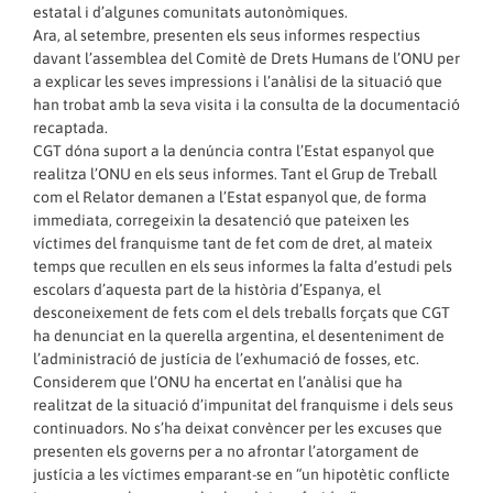
estatal i d’algunes comunitats autonòmiques.
Ara, al setembre, presenten els seus informes respectius
davant l’assemblea del Comitè de Drets Humans de l’ONU per
a explicar les seves impressions i l’anàlisi de la situació que
han trobat amb la seva visita i la consulta de la documentació
recaptada.
CGT dóna suport a la denúncia contra l’Estat espanyol que
realitza l’ONU en els seus informes. Tant el Grup de Treball
com el Relator demanen a l’Estat espanyol que, de forma
immediata, corregeixin la desatenció que pateixen les
víctimes del franquisme tant de fet com de dret, al mateix
temps que recullen en els seus informes la falta d’estudi pels
escolars d’aquesta part de la història d’Espanya, el
desconeixement de fets com el dels treballs forçats que CGT
ha denunciat en la querella argentina, el desenteniment de
l’administració de justícia de l’exhumació de fosses, etc.
Considerem que l’ONU ha encertat en l’anàlisi que ha
realitzat de la situació d’impunitat del franquisme i dels seus
continuadors. No s’ha deixat convèncer per les excuses que
presenten els governs per a no afrontar l’atorgament de
justícia a les víctimes emparant-se en “un hipotètic conflicte