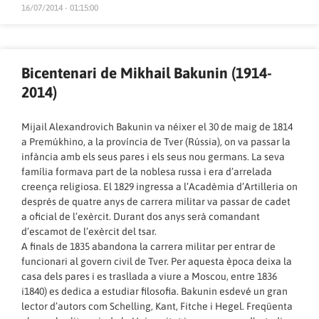
16/07/2014 - 01:15:00
Bicentenari de Mikhail Bakunin (1914-
2014)
Mijail Alexandrovich Bakunin va néixer el 30 de maig de 1814
a Premúkhino, a la província de Tver (Rússia), on va passar la
infància amb els seus pares i els seus nou germans. La seva
família formava part de la noblesa russa i era d’arrelada
creença religiosa. El 1829 ingressa a l’Acadèmia d’Artilleria on
després de quatre anys de carrera militar va passar de cadet
a oficial de l’exèrcit. Durant dos anys serà comandant
d’escamot de l’exèrcit del tsar.
A finals de 1835 abandona la carrera militar per entrar de
funcionari al govern civil de Tver. Per aquesta època deixa la
casa dels pares i es trasllada a viure a Moscou, entre 1836
i1840) es dedica a estudiar filosofia. Bakunin esdevé un gran
lector d’autors com Schelling, Kant, Fitche i Hegel. Freqüenta