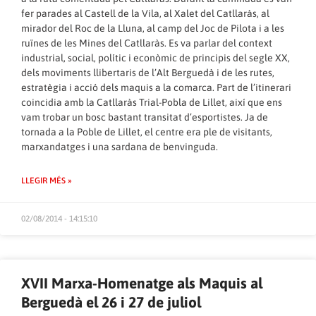
fer parades al Castell de la Vila, al Xalet del Catllaràs, al
mirador del Roc de la Lluna, al camp del Joc de Pilota i a les
ruïnes de les Mines del Catllaràs. Es va parlar del context
industrial, social, polític i econòmic de principis del segle XX,
dels moviments llibertaris de l’Alt Berguedà i de les rutes,
estratègia i acció dels maquis a la comarca. Part de l’itinerari
coincidia amb la Catllaràs Trial-Pobla de Lillet, així que ens
vam trobar un bosc bastant transitat d’esportistes. Ja de
tornada a la Poble de Lillet, el centre era ple de visitants,
marxandatges i una sardana de benvinguda.
LLEGIR MÉS »
02/08/2014 - 14:15:10
XVII Marxa-Homenatge als Maquis al
Berguedà el 26 i 27 de juliol