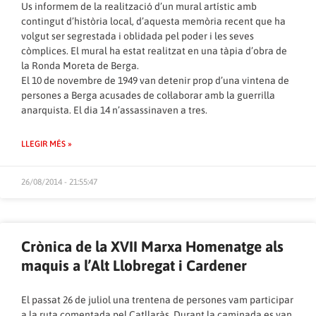
Us informem de la realització d’un mural artístic amb
contingut d’història local, d’aquesta memòria recent que ha
volgut ser segrestada i oblidada pel poder i les seves
còmplices. El mural ha estat realitzat en una tàpia d’obra de
la Ronda Moreta de Berga.
El 10 de novembre de 1949 van detenir prop d’una vintena de
persones a Berga acusades de col·laborar amb la guerrilla
anarquista. El dia 14 n’assassinaven a tres.
LLEGIR MÉS »
26/08/2014 - 21:55:47
Crònica de la XVII Marxa Homenatge als
maquis a l’Alt Llobregat i Cardener
El passat 26 de juliol una trentena de persones vam participar
a la ruta comentada pel Catllaràs. Durant la caminada es van