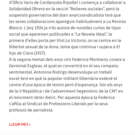
d’Oficis Varis de Cerdanyola-Ripollet i comença a col·laborar a
Solidaridad Obrera
en la secció “Relieves sociales”, però la
suspensió governativa del diari anarcosindicalista farà que
les seves col·laboracions apareguin habitualment a
La Revista
Blanca
. L’any 1926 ja n’és autora de novel·les curtes de tipus
social que apareixen publicades a “La Novela Ideal”, la
primera d’elles porta per títol
La Victoria
, on se centra en la
llibertat sexual de la dona, tema que continua i supera a
El
hijo de Clara
(1927).
A la segona meitat dels anys vint Federica Montseny coneix a
Germinal Esgleas, el qual es convertirà en el seu company
sentimental. Antonina Rodrigo desenvolupa un treball
excel•lent en què la popular militant llibertària esdevé el
centre d’una època de tensió però d’esperança. Són els anys
de la II República i de l’adveniment hegemònic de la CNT en
el moviment obrer ibèric. Per aquesta època la Federica
s’afilia al Sindicat de Professions Liberals per la seva
professió de periodista.
LLEGIR MÉS »