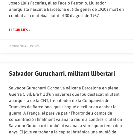
Josep Lluìs Facerías, alies Face o Petronio. Lluitador
anarquista nascut a Barcelona el 6 de gener de 1920 i mort en
combat a la mateixa ciutat el 30 d’agost de 1957.
LLEGIR MÉS »
29/08/2014 - 19:58:16
Salvador Gurucharri, militant llibertari
Salvador Gurucharri Ochoa va néixer a Barcelona en plena
Guerra Civil. Era fill d’un navarrès que fou destacat militant
anarquista de la CNT, treballador de la Companyia de
Tramvies de Barcelona, que s’hagué d’exiliar en acabar la
guerra. A França, el pare va patir l’horror dels camps de
concentració i finalment va anar a raure a Londres, ciutat on
Salvador Gurucharri també hi va anar a viure quan tenia deu
anys. El jove va trobar a la capital britànica una munió de