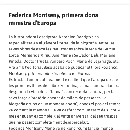
Federica Montseny, primera dona
ministra d’Europa
La historiadora i escriptora Antonina Rodrigo s’ha
especialitzat en el gènere literari de la biografia, entre les
seves obres destaca les realitzades sobre la vida de García
Lorca, Margarida Xirgu, Ana Maria i Salvador Dalí, Mariana
Pineda, Doctor Trueta, Amparo Poch, María de Lejárraga, etc.
Ara amb l’editorial Base acaba de publicar el llibre
Federica
Montseny, primera ministra electa en Europa
.
Es tracta d’un treball realment excel·lent que t’atrapa des de
les primeres línies del llibre. Antonina, d’una manera planera,
desgrana la vida de la “leona”, com recorda l’autora, per la
seva força d’oratòria davant de milers de persones. La
biografia arriba en un moment oportú, doncs el pas del temps
va corcant la memòria i la va desfent com un tarró de sucre. A
més enguany es compleix el vintè aniversari del seu traspàs,
que ha passat completament desapercebut.
Federica Montseny Mañé va néixer circumstancialment a