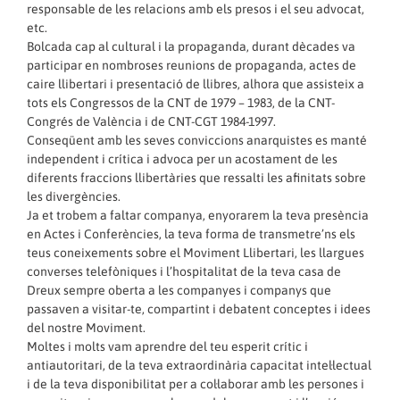
responsable de les relacions amb els presos i el seu advocat,
etc.
Bolcada cap al cultural i la propaganda, durant dècades va
participar en nombroses reunions de propaganda, actes de
caire llibertari i presentació de llibres, alhora que assisteix a
tots els Congressos de la CNT de 1979 – 1983, de la CNT-
Congrés de València i de CNT-CGT 1984-1997.
Conseqüent amb les seves conviccions anarquistes es manté
independent i crítica i advoca per un acostament de les
diferents fraccions llibertàries que ressalti les afinitats sobre
les divergències.
Ja et trobem a faltar companya, enyorarem la teva presència
en Actes i Conferències, la teva forma de transmetre’ns els
teus coneixements sobre el Moviment Llibertari, les llargues
converses telefòniques i l’hospitalitat de la teva casa de
Dreux sempre oberta a les companyes i companys que
passaven a visitar-te, compartint i debatent conceptes i idees
del nostre Moviment.
Moltes i molts vam aprendre del teu esperit crític i
antiautoritari, de la teva extraordinària capacitat intel·lectual
i de la teva disponibilitat per a col·laborar amb les persones i