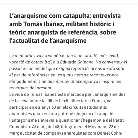
L’anarquisme com catapulta: entrevista
amb Tomás Ibáñez, militant històric i
teòric anarquista de referència, sobre
l’actualitat de l’anarquisme
La memòria viva no va néixer per a ancora. Té, més aviat,
vocació de catapulta”, diu Eduardo Galeano. No converteix el
passat en un model que exigeix repetició, ni ens aixafa sota
el pes de referències en les quals hem de reconèixer-nos
obligadament, sinó que més aviat
acompanya i inspira les
recerques del present
.
La vida de Tomás Ibáñez està marcada per l’anarquisme des
de la seva infància: fill de l’exili llibertari a França, va
participar en els anys 60 en els circuits estudiantils
anarquistes quan encara gairebé ningú en el camp de
l’antagonisme s’atrevia a qüestionar l’hegemonia del Partit
Comunista. Al maig del 68, integrat en el
Moviment 22 de
Març
al costat de companys anarquistes com Daniel Cohn-