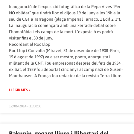
Inauguració de l’exposició fotogràfica de la Pepa Vives “Per
NO oblidar” que tindrà lloc el dijous 19 de juny a les 19h a la
seu de CGT a Tarragona (plaça Imperial Tarraco, 1 Edif 2, 3º).
La inauguració començarà amb una xerrada-debat sobre
l’homofòbia i els camps de la mort. L’exposició es podrà
visitar fins el 30 de juny.
Recordant al Roc Llop
Roc Llop i Convalia (Miravet, 31 de desembre de 1908 -París,
15 d’agost de 1997) va a ser mestre, poeta, anarquista i
militant de la CNT. Fou empresonat després del fets de 1934 i,
exiliat, el 1939 fou deportat cinc anys al camp nazi de Gusen-
Mauthausen. A França fou redactor de la revista Terra Lliure.
LLEGIR MÉS »
17/06/2014 - 11:00:00
Bakunin, gegant lliure i llibertari del