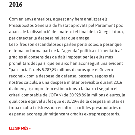
2016
Com en anys anteriors, aquest any hem analitzat els
Pressupostos Generals de l’Estat aprovats pel Parlament poc
abans de la dissolució del mateix i el final de la X legislatura,
per detectar la despesa militar que amaga.
Les xifres són escandaloses i parlen per si soles, a pesar que
el tema no forma part de la “agenda” política ni “mediática”
gràcies al consens des de dalt imposat per les elits més
promilitars del país, que en això han aconseguit una evident
“pau social”: dels 5.787,89 milions d’euros que el Govern
reconeix com a despesa de defensa, passem, segons els
nostres càlculs, a una despesa militar previsible durant 2016
d’almenys (sempre fem estimacions a la baixa i seguim el
criteri comptable de l’OTAN) de 30.928,86 la milions d’euros, la
qual cosa equival al fet que el 81’29% de la despesa militar es
troba oculta i disfressada en altres partides presupotàries o
es pensa aconseguir mitjançant crèdits extrapresspostaris.
LLEGIR MÉS »