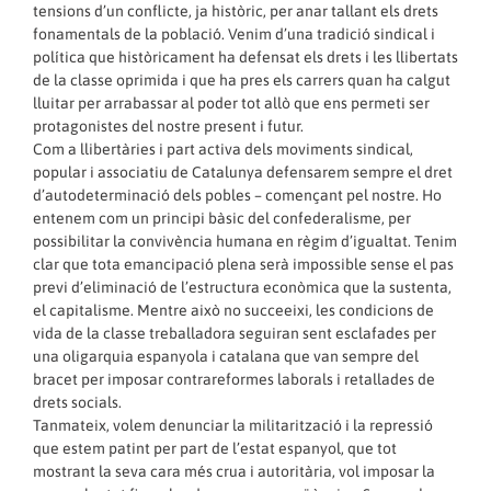
tensions d’un conflicte, ja històric, per anar tallant els drets
fonamentals de la població. Venim d’una tradició sindical i
política que històricament ha defensat els drets i les llibertats
de la classe oprimida i que ha pres els carrers quan ha calgut
lluitar per arrabassar al poder tot allò que ens permeti ser
protagonistes del nostre present i futur.
Com a llibertàries i part activa dels moviments sindical,
popular i associatiu de Catalunya defensarem sempre el dret
d’autodeterminació dels pobles – començant pel nostre. Ho
entenem com un principi bàsic del confederalisme, per
possibilitar la convivència humana en règim d’igualtat. Tenim
clar que tota emancipació plena serà impossible sense el pas
previ d’eliminació de l’estructura econòmica que la sustenta,
el capitalisme. Mentre això no succeeixi, les condicions de
vida de la classe treballadora seguiran sent esclafades per
una oligarquia espanyola i catalana que van sempre del
bracet per imposar contrareformes laborals i retallades de
drets socials.
Tanmateix, volem denunciar la militarització i la repressió
que estem patint per part de l’estat espanyol, que tot
mostrant la seva cara més crua i autoritària, vol imposar la