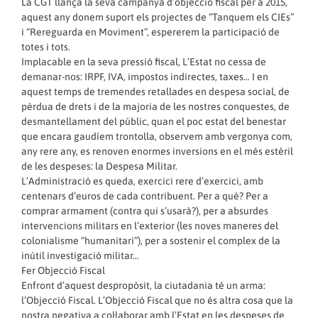
La CGT llança la seva campanya d’objecció fiscal per a 2015,
aquest any donem suport els projectes de “Tanquem els CIEs”
i “Rereguarda en Moviment”, espererem la participació de
totes i tots.
Implacable en la seva pressió fiscal, L’Estat no cessa de
demanar-nos: IRPF, IVA, impostos indirectes, taxes… I en
aquest temps de tremendes retallades en despesa social, de
pèrdua de drets i de la majoria de les nostres conquestes, de
desmantellament del públic, quan el poc estat del benestar
que encara gaudíem trontolla, observem amb vergonya com,
any rere any, es renoven enormes inversions en el més estèril
de les despeses: la Despesa Militar.
L’Administració es queda, exercici rere d’exercici, amb
centenars d’euros de cada contribuent. Per a què? Per a
comprar armament (contra qui s’usarà?), per a absurdes
intervencions militars en l’exterior (les noves maneres del
colonialisme “humanitari”), per a sostenir el complex de la
inútil investigació militar…
Fer Objecció Fiscal
Enfront d’aquest despropòsit, la ciutadania té un arma:
l’Objecció Fiscal. L’Objecció Fiscal que no és altra cosa que la
nostra negativa a col·laborar amb l’Estat en les despeses de