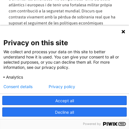
atlàntics i europeus i de tenir una fortalesa militar pròpia
com contribució a la seguretat mundial. Discurs que
contrasta vivament amb la pèrdua de sobirania real que ha
suposat el seguiment de les polítiques econòmiques
marcades per la troica i Brussel·les, sense cap tipus de
qüestionament.
Privacy on this site
Legislativament ha continuat, encara que tímidament, el
cicle legislatiu de la defensa que van iniciar els governs de
We collect and process your data on this site to better
Rodríguez Zapatero i ho ha fet amb dos projectes de llei
understand how it is used. You can give your consent to all or
clarament regressius com el de règim disciplinari, que manté
selected purposes, or you can decline them all. For more
l’arrest sense tutela judicial per als militars contravenint el
information, see our privacy policy.
Conveni Europeu dels Drets Humans, i un nou codi penal
Analytics
militar, que no solament manté la jurisdicció militar sinó que
amplia el seu abast podent jutjar delictes ordinaris comeses
Consent details
Privacy policy
per militars, torna a posar a la Guàrdia Civil sota la jurisdicció
militar com norma i fins i tot introdueix l’indefinit agreujant
Accept all
de “conflicte armat” que podrà permetre que els tribunals
militars jutgin a civils.
Decline all
El govern també ha promulgat una nova Estratègia de
Seguretat que busca abordar la seguretat des d’una
Powered by
perspectiva integral, però que no ha suposat un canvi de