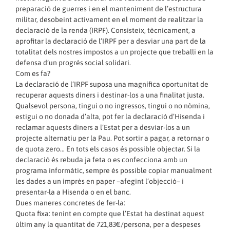
preparació de guerres i en el manteniment de l’estructura
militar, desobeint activament en el moment de realitzar la
declaració de la renda (IRPF). Consisteix, tècnicament, a
aprofitar la declaració de l’IRPF per a desviar una part de la
totalitat dels nostres impostos a un projecte que treballi en la
defensa d’un progrés social solidari.
Com es fa?
La declaració de l’IRPF suposa una magnífica oportunitat de
recuperar aquests diners i destinar-los a una finalitat justa.
Qualsevol persona, tingui o no ingressos, tingui o no nòmina,
estigui o no donada d’alta, pot fer la declaració d’Hisenda i
reclamar aquests diners a l’Estat per a desviar-los a un
projecte alternatiu per la Pau. Pot sortir a pagar, a retornar o
de quota zero… En tots els casos és possible objectar. Si la
declaració és rebuda ja feta o es confecciona amb un
programa informàtic, sempre és possible copiar manualment
les dades a un imprès en paper –afegint l’objecció– i
presentar-la a Hisenda o en el banc.
Dues maneres concretes de fer-la:
Quota fixa: tenint en compte que l’Estat ha destinat aquest
últim any la quantitat de 721,83€/persona, per a despeses