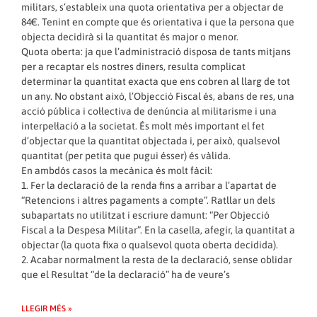
militars, s’estableix una quota orientativa per a objectar de
84€. Tenint en compte que és orientativa i que la persona que
objecta decidirà si la quantitat és major o menor.
Quota oberta: ja que l’administració disposa de tants mitjans
per a recaptar els nostres diners, resulta complicat
determinar la quantitat exacta que ens cobren al llarg de tot
un any. No obstant això, l’Objecció Fiscal és, abans de res, una
acció pública i col·lectiva de denúncia al militarisme i una
interpel·lació a la societat. És molt més important el fet
d’objectar que la quantitat objectada i, per això, qualsevol
quantitat (per petita que pugui ésser) és vàlida.
En ambdós casos la mecànica és molt fàcil:
1. Fer la declaració de la renda fins a arribar a l’apartat de
“Retencions i altres pagaments a compte”. Ratllar un dels
subapartats no utilitzat i escriure damunt: “Per Objecció
Fiscal a la Despesa Militar”. En la casella, afegir, la quantitat a
objectar (la quota fixa o qualsevol quota oberta decidida).
2. Acabar normalment la resta de la declaració, sense oblidar
que el Resultat “de la declaració” ha de veure’s
LLEGIR MÉS »