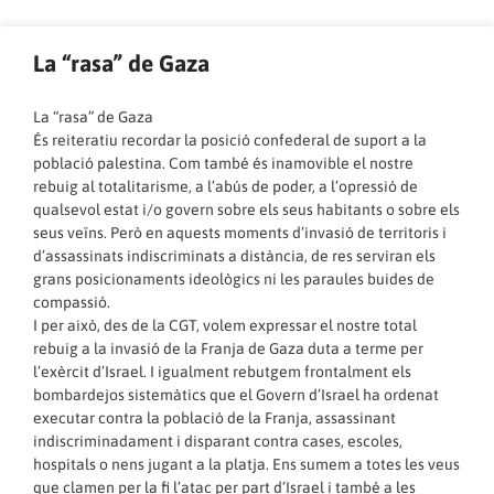
La “rasa” de Gaza
La “rasa” de Gaza
És reiteratiu recordar la posició confederal de suport a la
població palestina. Com també és inamovible el nostre
rebuig al totalitarisme, a l’abús de poder, a l’opressió de
qualsevol estat i/o govern sobre els seus habitants o sobre els
seus veïns. Però en aquests moments d’invasió de territoris i
d’assassinats indiscriminats a distància, de res serviran els
grans posicionaments ideològics ni les paraules buides de
compassió.
I per això, des de la CGT, volem expressar el nostre total
rebuig a la invasió de la Franja de Gaza duta a terme per
l’exèrcit d’Israel. I igualment rebutgem frontalment els
bombardejos sistemàtics que el Govern d’Israel ha ordenat
executar contra la població de la Franja, assassinant
indiscriminadament i disparant contra cases, escoles,
hospitals o nens jugant a la platja. Ens sumem a totes les veus
que clamen per la fi l’atac per part d’Israel i també a les