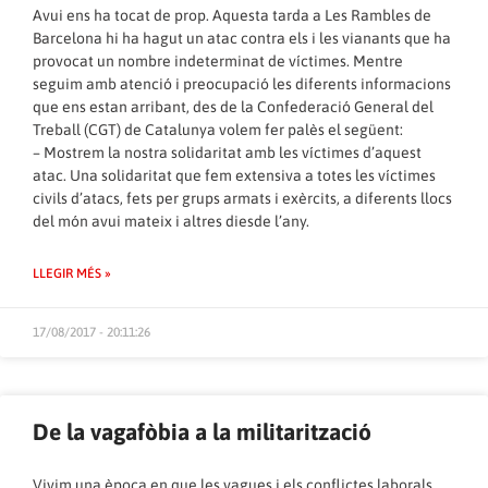
Avui ens ha tocat de prop. Aquesta tarda a Les Rambles de
Barcelona hi ha hagut un atac contra els i les vianants que ha
provocat un nombre indeterminat de víctimes. Mentre
seguim amb atenció i preocupació les diferents informacions
que ens estan arribant, des de la Confederació General del
Treball (CGT) de Catalunya volem fer palès el següent:
– Mostrem la nostra solidaritat amb les víctimes d’aquest
atac. Una solidaritat que fem extensiva a totes les víctimes
civils d’atacs, fets per grups armats i exèrcits, a diferents llocs
del món avui mateix i altres diesde l’any.
LLEGIR MÉS »
17/08/2017 - 20:11:26
De la vagafòbia a la militarització
Vivim una època en que les vagues i els conflictes laborals