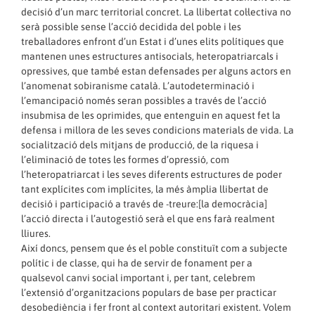
decisió d’un marc territorial concret. La llibertat col·lectiva no
serà possible sense l’acció decidida del poble i les
treballadores enfront d’un Estat i d’unes elits polítiques que
mantenen unes estructures antisocials, heteropatriarcals i
opressives, que també estan defensades per alguns actors en
l’anomenat sobiranisme català. L’autodeterminació i
l’emancipació només seran possibles a través de l’acció
insubmisa de les oprimides, que entenguin en aquest fet la
defensa i millora de les seves condicions materials de vida. La
socialització dels mitjans de producció, de la riquesa i
l’eliminació de totes les formes d’opressió, com
l’heteropatriarcat i les seves diferents estructures de poder
tant explícites com implícites, la més àmplia llibertat de
decisió i participació a través de -treure:[la democràcia]
l’acció directa i l’autogestió serà el que ens farà realment
lliures.
Així doncs, pensem que és el poble constituït com a subjecte
polític i de classe, qui ha de servir de fonament per a
qualsevol canvi social important i, per tant, celebrem
l’extensió d’organitzacions populars de base per practicar
desobediència i fer front al context autoritari existent. Volem