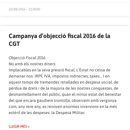
10/08/2016 - 22:30:00
Campanya d’objecció fiscal 2016 de la
CGT
Objecció Fiscal 2016
No amb els nostres diners
Implacables en la seva pressió fiscal, L’Estat no cessa de
demanar-nos: IRPF, IVA, impostos indirectes, taxes… I en
aquest temps de tremendes retallades en despesa social, de
pèrdua de drets i de la majoria de les nostres conquestes, de
desmantellament del públic, quan el minso estat del benestar
del que encara gaudíem trontolla, observem amb vergonya
com, any rere any, es renoven enormes inversions en la més
estèril de les despeses: la Despesa Militar.
LLEGIR MÉS »