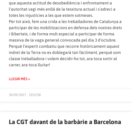
que aquesta actitud de desobediència i enfrontament a
l’autoritat vagi més enllà de la tessitura actual i s’adreci a
totes les injustícies a les que estem sotmeses.
Per tot això, fem una crida a les treballadores de Catalunya a
participar de les mobilitzacions en defensa dels nostres drets
i llibertats, i de forma molt especial a participar de forma
massiva de la vaga general convocada pel dia 3 d’octubre.
Perquè l’esperit combatiu que recorre històricament aquest
indret de la Terra no es doblegarà tan fàcilment, perquè som
classe treballadora i volem decidir-ho tot, ara toca sortir al
carrer, ara toca lluitar!
LLEGIR MÉS »
30/09/2017 - 19:52:58
La CGT davant de la barbàrie a Barcelona