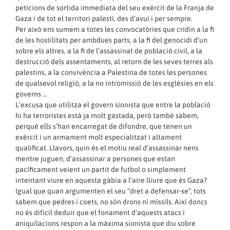
peticions de sortida immediata del seu exèrcit de la Franja de
Gaza i de tot el territori palestí, des d’avui i per sempre.
Per això ens sumem a totes les convocatòries que cridin a la fi
de les hostilitats per ambdues parts, a la fi del genocidi d’un
sobre els altres, a la fi de l’assassinat de població civil, a la
destrucció dels assentaments, al retorn de les seves terres als
palestins, a la convivència a Palestina de totes les persones
de qualsevol religió, a la no intromissió de les esglésies en els
governs …
L’excusa que utilitza el govern sionista que entre la població
hi ha terroristes està ja molt gastada, però també sabem,
perquè ells s’han encarregat de difondre, que tenen un
exèrcit i un armament molt especialitzat i altament
qualificat. Llavors, quin és el motiu real d’assassinar nens
mentre juguen, d’assassinar a persones que estan
pacíficament veient un partit de futbol o simplement
intentant viure en aquesta gàbia a l’aire lliure que és Gaza?
Igual que quan argumenten el seu “dret a defensar-se”, tots
sabem que pedres i coets, no són drons ni míssils. Així doncs
no és difícil deduir que el fonament d’aquests atacs i
aniquilacions respon a la màxima sionista que diu sobre