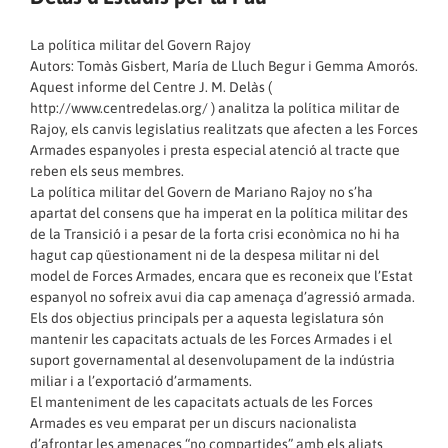
La política militar del Govern Rajoy
Autors: Tomàs Gisbert, María de Lluch Begur i Gemma Amorós.
Aquest informe del Centre J. M. Delàs (
http://www.centredelas.org/
) analitza la política militar de
Rajoy, els canvis legislatius realitzats que afecten a les Forces
Armades espanyoles i presta especial atenció al tracte que
reben els seus membres.
La política militar del Govern de Mariano Rajoy no s’ha
apartat del consens que ha imperat en la política militar des
de la Transició i a pesar de la forta crisi econòmica no hi ha
hagut cap qüestionament ni de la despesa militar ni del
model de Forces Armades, encara que es reconeix que l’Estat
espanyol no sofreix avui dia cap amenaça d’agressió armada.
Els dos objectius principals per a aquesta legislatura són
mantenir les capacitats actuals de les Forces Armades i el
suport governamental al desenvolupament de la indústria
miliar i a l’exportació d’armaments.
El manteniment de les capacitats actuals de les Forces
Armades es veu emparat per un discurs nacionalista
d’afrontar les amenaces “no compartides” amb els aliats