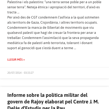
Palestina i els palestins: “una terra sense poble per a un poble
sense terra”. Neteja ètnica i apropiació del territori, d’això es
tracta …
Per això des de CGT condemnem l’asfíxia a la qual sotmeten
als territoris de Gaza, Cisjordània, i altres territoris ocupats.
Condemnem la manca de llibertat de moviments que viu
qualsevol palestí que hagi de creuar la frontera per anar a
treballar. Condemnem l’assimilació que la seva propaganda
mediàtica fa de palestí amb terrorista, tolerant i donant
suport al genocidi que s’està duent a terme …
LLEGIR MÉS »
20/07/2014 - 03:33:27
Informe sobre la política militar del
govern de Rajoy elaborat pel Centre J. M.
Delàs d’Estudis per la Pau