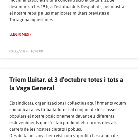
moviments socials a una concentració el dilluns, 11 de
desembre, a les 19 h, a l’estàtua dels Despullats, per mostrar
el nostre rebuig a les maniobres militars previstes a
Tarragona aquest mes.
LLEGIR MÉS »
09/12/2017 - 16:41:00
Triem lluitar, el 3 d’octubre totes i tots a
la Vaga General
Els sindicats, organitzacions i col·lectius aquí firmants volem
comunicar a les treballadores i al conjunt de les classes
populars el nostre posicionament davant els diferents
esdeveniments que s’estan produint els darrers dies als
carrers de les nostres ciutats i pobles.
Des de fa uns anys hem vist com s’aprofita l’escalada de