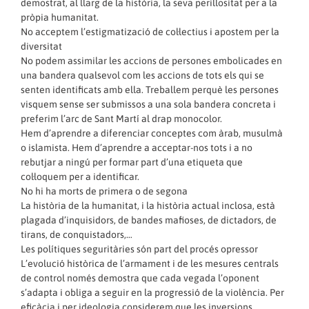
demostrat, al llarg de la història, la seva perillositat per a la
pròpia humanitat.
No acceptem l’estigmatizació de col·lectius i apostem per la
diversitat
No podem assimilar les accions de persones embolicades en
una bandera qualsevol com les accions de tots els qui se
senten identificats amb ella. Treballem perquè les persones
visquem sense ser submissos a una sola bandera concreta i
preferim l’arc de Sant Martí al drap monocolor.
Hem d’aprendre a diferenciar conceptes com àrab, musulmà
o islamista. Hem d’aprendre a acceptar-nos tots i a no
rebutjar a ningú per formar part d’una etiqueta que
col·loquem per a identificar.
No hi ha morts de primera o de segona
La història de la humanitat, i la història actual inclosa, està
plagada d’inquisidors, de bandes mafioses, de dictadors, de
tirans, de conquistadors,…
Les polítiques seguritàries són part del procés opressor
L’evolució històrica de l’armament i de les mesures centrals
de control només demostra que cada vegada l’oponent
s’adapta i obliga a seguir en la progressió de la violència. Per
eficàcia i per ideologia considerem que les inversions