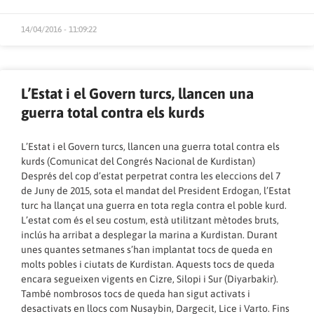
14/04/2016 - 11:09:22
L’Estat i el Govern turcs, llancen una
guerra total contra els kurds
L’Estat i el Govern turcs, llancen una guerra total contra els
kurds (Comunicat del Congrés Nacional de Kurdistan)
Després del cop d’estat perpetrat contra les eleccions del 7
de Juny de 2015, sota el mandat del President Erdogan, l’Estat
turc ha llançat una guerra en tota regla contra el poble kurd.
L’estat com és el seu costum, està utilitzant mètodes bruts,
inclús ha arribat a desplegar la marina a Kurdistan. Durant
unes quantes setmanes s’han implantat tocs de queda en
molts pobles i ciutats de Kurdistan. Aquests tocs de queda
encara segueixen vigents en Cizre, Silopi i Sur (Diyarbakir).
També nombrosos tocs de queda han sigut activats i
desactivats en llocs com Nusaybin, Dargecit, Lice i Varto. Fins