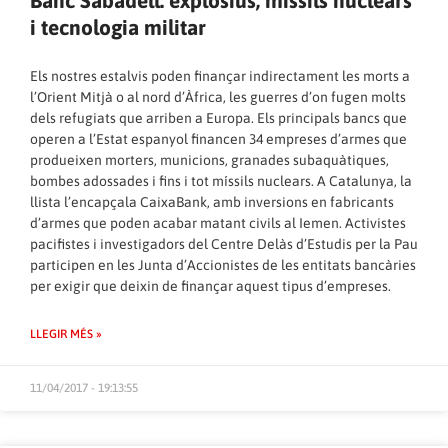
Banc Sabadell: explosius, míssils nuclears
i tecnologia militar
Els nostres estalvis poden finançar indirectament les morts a
l’Orient Mitjà o al nord d’Àfrica, les guerres d’on fugen molts
dels refugiats que arriben a Europa. Els principals bancs que
operen a l’Estat espanyol financen 34 empreses d’armes que
produeixen morters, municions, granades subaquàtiques,
bombes adossades i fins i tot míssils nuclears. A Catalunya, la
llista l’encapçala CaixaBank, amb inversions en fabricants
d’armes que poden acabar matant civils al Iemen. Activistes
pacifistes i investigadors del Centre Delàs d’Estudis per la Pau
participen en les Junta d’Accionistes de les entitats bancàries
per exigir que deixin de finançar aquest tipus d’empreses.
LLEGIR MÉS »
11/04/2017 - 19:13:55