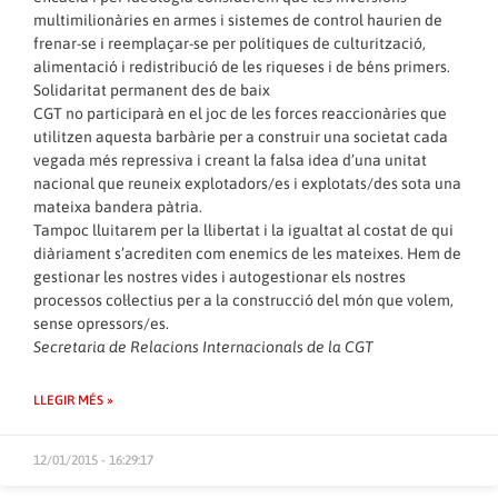
multimilionàries en armes i sistemes de control haurien de
frenar-se i reemplaçar-se per polítiques de culturització,
alimentació i redistribució de les riqueses i de béns primers.
Solidaritat permanent des de baix
CGT no participarà en el joc de les forces reaccionàries que
utilitzen aquesta barbàrie per a construir una societat cada
vegada més repressiva i creant la falsa idea d’una unitat
nacional que reuneix explotadors/es i explotats/des sota una
mateixa bandera pàtria.
Tampoc lluitarem per la llibertat i la igualtat al costat de qui
diàriament s’acrediten com enemics de les mateixes. Hem de
gestionar les nostres vides i autogestionar els nostres
processos col·lectius per a la construcció del món que volem,
sense opressors/es.
Secretaria de Relacions Internacionals de la CGT
LLEGIR MÉS »
12/01/2015 - 16:29:17