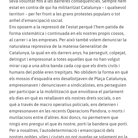
seva voluntat fins a les darreres conseqüències. Sempre hem
estat en contra de qui ha militaritzat Catalunya – i qualsevol
territori – per fer front a les grans protestes populars o tot
anhel d’emancipació social.
Ens oposem a la repressió de l’estat perquè l’hem patida de
forma sistemàtica i continuada en els nostres propis cossos,
al carrer i a les empreses. Per això també volem denunciar la
naturalesa repressiva de la mateixa Generalitat de
Catalunya, la qual en els darrers anys, ha perseguit, colpejat,
detingut i empresonat a totes aquelles que no han volgut
mirar cap a una altra banda cada cop que els drets civils i
humans del poble eren trepitjats. No oblidem la forma en què
els mossos d’esquadra ens desallotjaven de Plaça Catalunya,
empresonaven i denunciaven a sindicalistes, ens perseguien
per participar a la mobilització que envoltava el parlament
els dies en què es retallaven els nostres drets socials, o en
què a través de macro operatius policials, ens detenien i
empresonaven en les recents Operacions Pandora, o morts i
mutilacions entre d’altres. Així doncs, no permetrem que
ningú ens prengui el que és nostre, porti la bandera que porti.
Per a nosaltres, l’autodeterminació i emancipació dels
nostres pobles, viles i ciutats no pot quedar-se solament en la