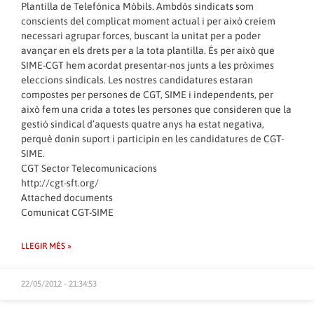
Plantilla de Telefònica Mòbils. Ambdós sindicats som
conscients del complicat moment actual i per això creiem
necessari agrupar forces, buscant la unitat per a poder
avançar en els drets per a la tota plantilla. És per això que
SIME-CGT hem acordat presentar-nos junts a les pròximes
eleccions sindicals. Les nostres candidatures estaran
compostes per persones de CGT, SIME i independents, per
això fem una crida a totes les persones que consideren que la
gestió sindical d’aquests quatre anys ha estat negativa,
perquè donin suport i participin en les candidatures de CGT-
SIME.
CGT Sector Telecomunicacions
http://cgt-sft.org/
Attached documents
Comunicat CGT-SIME
LLEGIR MÉS »
22/05/2012 - 21:34:53