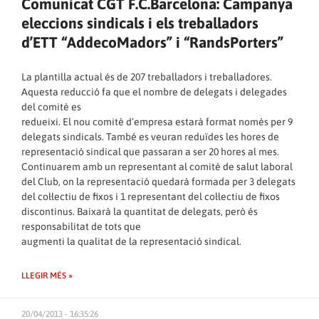
Comunicat CGT F.C.Barcelona: Campanya
eleccions sindicals i els treballadors
d’ETT “AddecoMadors” i “RandsPorters”
La plantilla actual és de 207 treballadors i treballadores.
Aquesta reducció fa que el nombre de delegats i delegades
del comitè es
redueixi. El nou comitè d’empresa estarà format només per 9
delegats sindicals. També es veuran reduïdes les hores de
representació sindical que passaran a ser 20 hores al mes.
Continuarem amb un representant al comitè de salut laboral
del Club, on la representació quedarà formada per 3 delegats
del col·lectiu de fixos i 1 representant del col·lectiu de fixos
discontinus. Baixarà la quantitat de delegats, però és
responsabilitat de tots que
augmenti la qualitat de la representació sindical.
LLEGIR MÉS »
20/04/2013 - 16:35:26