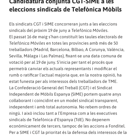
Candidatura conjunta CGT-SIME a les
eleccions sindicals de Telefònica Mòbils
Els sindicats CGT i SIME concorreran junts a les eleccions
sindicals del pròxim 19 de juny a
Telefónica Móviles
.
El passat 16 de maig s’han constituït les taules electorals de
Telefónica Móviles
en totes les províncies amb més de 50
treballadors (Madrid, Barcelona, Bilbao, A Corunya, València,
Sevilla, Màlaga i Las Palmas), fixant-se una data comuna de
votació per al 19 de juny. S’inicia per tant el procés que
permetrà canviar els actuals representants i modificar el
rumb o ratificar l’actual majoria que, en la nostra opinió, ha
estat funesta per als interessos dels treballadors de TME.
La Confederació General del Treball (CGT) i el Sindicat
Independent de Mòbils Espanya (SIME) portem quatre anys
col·laborant i coincidint en un model sindical transparent,
independent i amb total autonomia. No rebem ordres de
ningú. I això inclou tant a l’Empresa com a les executives
sindicals de Telefònica d’Espanya (TdE). No depenem
econòmicament de tercers, tampoc de les accions a Fonditel.
Per a SIME i CGT la prioritat és la defensa dels interessos de la