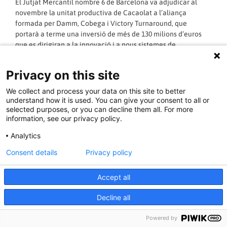
El Jutjat Mercantil nombre 6 de Barcelona va adjudicar al
novembre la unitat productiva de Cacaolat a l’aliança
formada per Damm, Cobega i Victory Turnaround, que
portarà a terme una inversió de més de 130 milions d’euros
que es dirigiran a la innovació i a nous sistemes de
comercialització i mètodes d’organització. El projecte
d’aquesta aliança inclou l’engegada d’una nova planta en
Privacy on this site
l’antiga fàbrica de Cerveses Damm a Santa Coloma de
Gramenet (Barcelona), un pla industrial per a la planta de
We collect and process your data on this site to better
Saragossa, una forta capacitat financera, la creació d’un
understand how it is used. You can give your consent to all or
negoci independent respecte als tres socis, el pla social i la
selected purposes, or you can decline them all. For more
information, see our privacy policy.
capacitat d’internacionalització de la marca. Cacaolat és una
empresa autònoma i independent dels seus accionistes amb
Analytics
una participació del 49% de Damm i Cobega, respectivament,
i un 2% de Victory Turnaround.
Consent details
Privacy policy
* Font: Europa Press
Accept all
LLEGIR MÉS »
Decline all
18/05/2012 - 16:51:48
Powered by