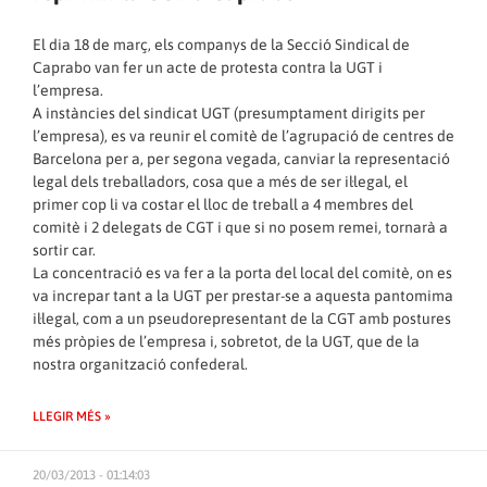
El dia 18 de març, els companys de la Secció Sindical de
Caprabo van fer un acte de protesta contra la UGT i
l’empresa.
A instàncies del sindicat UGT (presumptament dirigits per
l’empresa), es va reunir el comitè de l’agrupació de centres de
Barcelona per a, per segona vegada, canviar la representació
legal dels treballadors, cosa que a més de ser il·legal, el
primer cop li va costar el lloc de treball a 4 membres del
comitè i 2 delegats de CGT i que si no posem remei, tornarà a
sortir car.
La concentració es va fer a la porta del local del comitè, on es
va increpar tant a la UGT per prestar-se a aquesta pantomima
il·legal, com a un pseudorepresentant de la CGT amb postures
més pròpies de l’empresa i, sobretot, de la UGT, que de la
nostra organització confederal.
LLEGIR MÉS »
20/03/2013 - 01:14:03