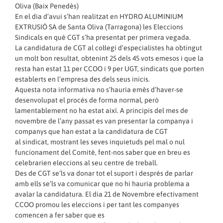
Oliva (Baix Penedès)
En el dia d’avui s’han realitzat en HYDRO ALUMINIUM
EXTRUSIÓ SA de Santa Oliva (Tarragona) les Eleccions
Sindicals en què CGT s’ha presentat per primera vegada.
La candidatura de CGT al col·legi d’especialistes ha obtingut
un molt bon resultat, obtenint 25 dels 45 vots emesos i que la
resta han estat 11 per CCOO i 9 per UGT, sindicats que porten
establerts en l’empresa des dels seus inicis.
Aquesta nota informativa no s’hauria emès d’haver-se
desenvolupat el procés de forma normal, però
lamentablement no ha estat així. A principis del mes de
novembre de l’any passat es van presentar la companya i
companys que han estat a la candidatura de CGT
al sindicat, mostrant les seves inquietuds pel mal o nul
funcionament del Comitè, fent-nos saber que en breu es
celebrarien eleccions al seu centre de treball.
Des de CGT se’ls va donar tot el suport i després de parlar
amb ells se’ls va comunicar que no hi hauria problema a
avalar la candidatura. El dia 21 de Novembre efectivament
CCOO promou les eleccions i per tant les companyes
comencen a fer saber que es