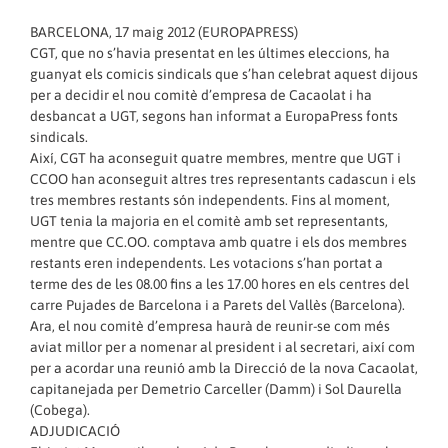
BARCELONA, 17 maig 2012 (EUROPAPRESS)
CGT, que no s’havia presentat en les últimes eleccions, ha
guanyat els comicis sindicals que s’han celebrat aquest dijous
per a decidir el nou comitè d’empresa de Cacaolat i ha
desbancat a UGT, segons han informat a EuropaPress fonts
sindicals.
Així, CGT ha aconseguit quatre membres, mentre que UGT i
CCOO han aconseguit altres tres representants cadascun i els
tres membres restants són independents. Fins al moment,
UGT tenia la majoria en el comitè amb set representants,
mentre que CC.OO. comptava amb quatre i els dos membres
restants eren independents. Les votacions s’han portat a
terme des de les 08.00 fins a les 17.00 hores en els centres del
carre Pujades de Barcelona i a Parets del Vallès (Barcelona).
Ara, el nou comitè d’empresa haurà de reunir-se com més
aviat millor per a nomenar al president i al secretari, així com
per a acordar una reunió amb la Direcció de la nova Cacaolat,
capitanejada per Demetrio Carceller (Damm) i Sol Daurella
(Cobega).
ADJUDICACIÓ