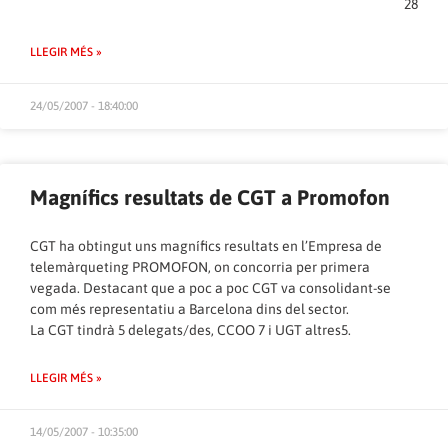
28
LLEGIR MÉS »
24/05/2007 - 18:40:00
Magnífics resultats de CGT a Promofon
CGT ha obtingut uns magnífics resultats en l’Empresa de
telemàrqueting PROMOFON, on concorria per primera
vegada. Destacant que a poc a poc CGT va consolidant-se
com més representatiu a Barcelona dins del sector.
La CGT tindrà 5 delegats/des, CCOO 7 i UGT altres5.
LLEGIR MÉS »
14/05/2007 - 10:35:00