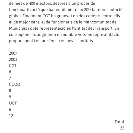
de més de 400 electors, després d’un procés de
funcionarització que ha reduït més d’un 20% la representació
global. Finalment CGT ha guanyat en dos col·legis, entre ells
el de major cens, el de funcionaris de la Mancomunitat de
Municipis i obté representació en l’Entitat del Transport. En
conseqüència, augmenta en nombre vots, en representació
proporcional i en presència en noves entitats.
2007
2003
CGT
8
7
CCOO
8
9
UGT
6
12
Total
22