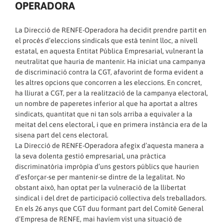
OPERADORA
La Direcció de RENFE-Operadora ha decidit prendre partit en
el procés d’eleccions sindicals que està tenint lloc, a nivell
estatal, en aquesta Entitat Pública Empresarial, vulnerant la
neutralitat que hauria de mantenir. Ha iniciat una campanya
de discriminació contra la CGT, afavorint de forma evident a
les altres opcions que concorren a les eleccions. En concret,
ha lliurat a CGT, per a la realització de la campanya electoral,
un nombre de paperetes inferior al que ha aportat a altres
sindicats, quantitat que ni tan sols arriba a equivaler a la
meitat del cens electoral, i que en primera instància era de la
sisena part del cens electoral.
La Direcció de RENFE-Operadora afegix d’aquesta manera a
la seva dolenta gestió empresarial, una pràctica
discriminatòria impròpia d’uns gestors públics que haurien
d’esforçar-se per mantenir-se dintre de la legalitat. No
obstant això, han optat per la vulneració de la llibertat
sindical i del dret de participació col·lectiva dels treballadors.
En els 26 anys que CGT duu formant part del Comitè General
d’Empresa de RENFE, mai havíem vist una situació de