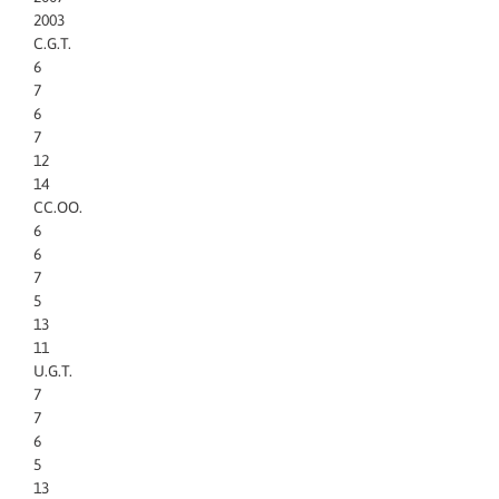
2003
C.G.T.
6
7
6
7
12
14
CC.OO.
6
6
7
5
13
11
U.G.T.
7
7
6
5
13