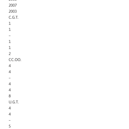
2007
2003
C.G.T.
1
1
–
1
1
2
CC.OO.
4
4
–
4
4
8
U.G.T.
4
4
–
5