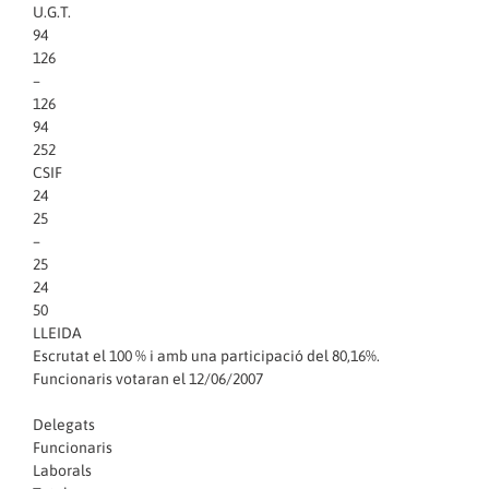
U.G.T.
94
126
–
126
94
252
CSIF
24
25
–
25
24
50
LLEIDA
Escrutat el 100 % i amb una participació del 80,16%.
Funcionaris votaran el 12/06/2007
Delegats
Funcionaris
Laborals