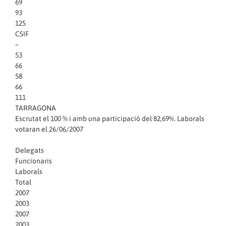
69
93
125
CSIF
–
53
66
58
66
111
TARRAGONA
Escrutat el 100 % i amb una participació del 82,69%. Laborals
votaran el 26/06/2007
Delegats
Funcionaris
Laborals
Total
2007
2003
2007
2003