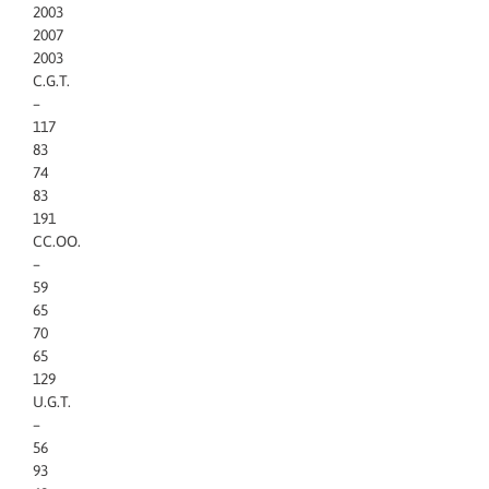
2003
2007
2003
C.G.T.
–
117
83
74
83
191
CC.OO.
–
59
65
70
65
129
U.G.T.
–
56
93