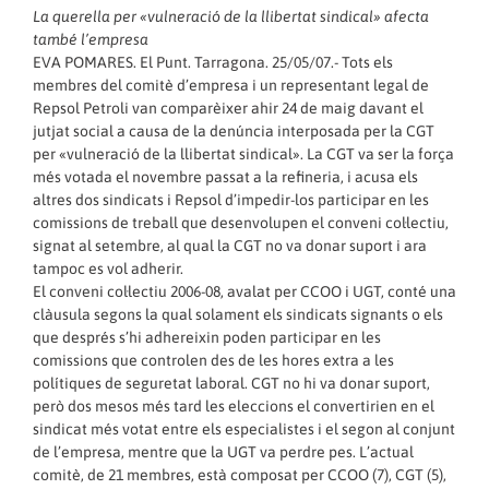
La querella per «vulneració de la llibertat sindical» afecta
també l’empresa
EVA POMARES. El Punt. Tarragona. 25/05/07
.- Tots els
membres del comitè d’empresa i un representant legal de
Repsol Petroli van comparèixer ahir 24 de maig davant el
jutjat social a causa de la denúncia interposada per la CGT
per «vulneració de la llibertat sindical». La CGT va ser la força
més votada el novembre passat a la refineria, i acusa els
altres dos sindicats i Repsol d’impedir-los participar en les
comissions de treball que desenvolupen el conveni col·lectiu,
signat al setembre, al qual la CGT no va donar suport i ara
tampoc es vol adherir.
El conveni col·lectiu 2006-08, avalat per CCOO i UGT, conté una
clàusula segons la qual solament els sindicats signants o els
que després s’hi adhereixin poden participar en les
comissions que controlen des de les hores extra a les
polítiques de seguretat laboral. CGT no hi va donar suport,
però dos mesos més tard les eleccions el convertirien en el
sindicat més votat entre els especialistes i el segon al conjunt
de l’empresa, mentre que la UGT va perdre pes. L’actual
comitè, de 21 membres, està composat per CCOO (7), CGT (5),