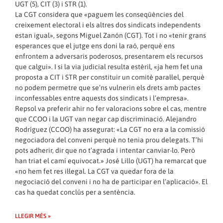
UGT (5), CIT (3) i STR (1).
La CGT considera que «paguem les conseqüències del
creixement electoral i els altres dos sindicats independents
estan igual», segons Miguel Zanón (CGT). Tot i no «tenir grans
esperances que el jutge ens doni la raó, perquè ens
enfrontem a adversaris poderosos, presentarem els recursos
que calgui». I si la via judicial resulta estèril, «ja hem fet una
proposta a CIT i STR per constituir un comitè paral·lel, perquè
no podem permetre que se’ns vulnerin els drets amb pactes
inconfessables entre aquests dos sindicats i l’empresa».
Repsol va preferir ahir no fer valoracions sobre el cas, mentre
que CCOO i la UGT van negar cap discriminació. Alejandro
Rodríguez (CCOO) ha assegurat: «La CGT no era a la comissió
negociadora del conveni perquè no tenia prou delegats. T’hi
pots adherir, dir que no t’agrada i intentar canviar-lo. Però
han triat el camí equivocat.» José Lillo (UGT) ha remarcat que
«no hem fet res il·legal. La CGT va quedar fora de la
negociació del conveni i no ha de participar en l’aplicació». El
cas ha quedat conclús per a sentència.
LLEGIR MÉS »