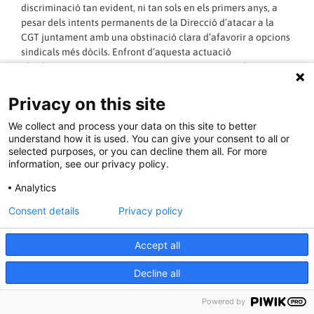
discriminació tan evident, ni tan sols en els primers anys, a
pesar dels intents permanents de la Direcció d’atacar a la
CGT juntament amb una obstinació clara d’afavorir a opcions
sindicals més dòcils. Enfront d’aquesta actuació
absolutament impròpia, que pretén posar traves a la nostra
participació en la campanya electoral, hem presentat
Impugnacions al procés electoral en la província de
Privacy on this site
Tarragona, i anem a actuar sindical i judicialment contra les
We collect and process your data on this site to better
arbitrarietats que estan tenint lloc en el procés electoral, fins
understand how it is used. You can give your consent to all or
que es donin les condicions objectives necessàries perquè el
selected purposes, or you can decline them all. For more
procés es desenvolupi conforme a la llei.
information, see our privacy policy.
Possiblement sigui l’origen sindical de diversos membres de
la Direcció de RENFE-Operadora el que els duu a prendre
Analytics
partit i actuar de forma tan poc neutral; tal vegada aquest
Consent details
Privacy policy
mateix origen polític expliqui la ineficiència de la seva gestió.
Des de CGT no cessarem en l’obstinació de defensar un
ferrocarril públic, social, segur i sostenible, i seguirem
Accept all
denunciant a l’opinió publica i als usuaris del ferrocarril totes
Decline all
les situacions que puguin repercutir en detriment de la
qualitat i seguretat d’aquest transport.
Sindicat Federal Ferroviari-CGT
Powered by