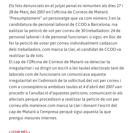
Els fets denunciats en el jutjat penal es remunten als dies 27 i
28 de Març del 2007 en l’oficina de Correos de Mataró.
“Presumptament” un personatge que va com número 3 en la
candidatura de personal laboral de CCOO a Barcelona, rva
ealitzar la petició de vot per correu de 30 treballadors: 24 de
personal laboral i 6 de personal funcionari, o sigui, en lloc de
fer la petició de votar per correu individualment cadascun
dels treballadors, com marca la Llei, el candidat de CCOO va
realitzar la de tots.
El cap de l’Oficina de Correos de Mataró va detectar la
irregularitat i va dirigir un escrit a les taules electorals tant de
laborals com de funcionaris on comunicava aquesta
irregularitat en l’admissió de la sol·licitud del vot per correu i
com a conseqüència ambdues taules el 4 d’abril del 2007 van
procedir a l’anul·lació d’aquestes peticions, comunicant-lo als
afectats perquè procedissin a realitzar la petició de vot per
correu ells mateixos com marca la Llei i donant l’escrit del
cap de Mataró a l’empresa perquè sigui aquesta la que
prengui mesures internes.
LLEGIR MÉS »