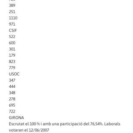
389
251
1110
971
CSIF
522
600
301
179
823
779
USOC
347
444
348
278
695
722
GIRONA
Escrutat el 100 % i amb una participació del 76,54%. Laborals
votaran el 12/06/2007