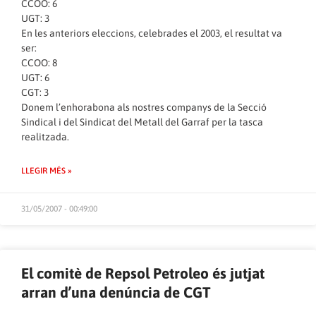
CCOO: 6
UGT: 3
En les anteriors eleccions, celebrades el 2003, el resultat va
ser:
CCOO: 8
UGT: 6
CGT: 3
Donem l’enhorabona als nostres companys de la Secció
Sindical i del Sindicat del Metall del Garraf per la tasca
realitzada.
LLEGIR MÉS »
31/05/2007 - 00:49:00
El comitè de Repsol Petroleo és jutjat
arran d’una denúncia de CGT