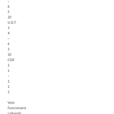
–
6
5
10
U.G.T.
3
4
–
6
3
10
CSIF
1
1
–
1
1
2
Vots
Funcionaris
Laborals