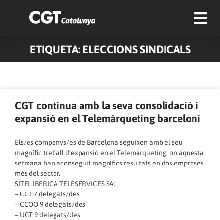
ETIQUETA: ELECCIONS SINDICALS
Pàgina
Pàgina
Pàgina
Pàgina
Pàgina
Pàgina
Pàgina
CGT continua amb la seva consolidació i
expansió en el Telemàrqueting barceloní
Els/es companys/es de Barcelona seguixen amb el seu
magnífic treball d’expansió en el Telemàrqueting, on aquesta
setmana han aconseguit magnífics resultats en dos empreses
més del sector.
SITEL IBERICA TELESERVICES SA:
– CGT 7 delegats/des
– CCOO 9 delegats/des
– UGT 9 delegats/des