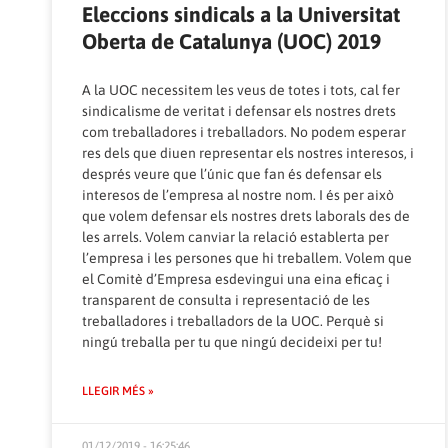
Eleccions sindicals a la Universitat
Oberta de Catalunya (UOC) 2019
A la UOC necessitem les veus de totes i tots, cal fer
sindicalisme de veritat i defensar els nostres drets
com treballadores i treballadors. No podem esperar
res dels que diuen representar els nostres interesos, i
després veure que l’únic que fan és defensar els
interesos de l’empresa al nostre nom. I és per això
que volem defensar els nostres drets laborals des de
les arrels. Volem canviar la relació establerta per
l’empresa i les persones que hi treballem. Volem que
el Comitè d’Empresa esdevingui una eina eficaç i
transparent de consulta i representació de les
treballadores i treballadors de la UOC. Perquè si
ningú treballa per tu que ningú decideixi per tu!
LLEGIR MÉS »
01/12/2019 - 16:25:46