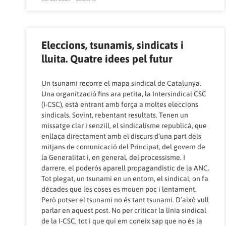
Eleccions, tsunamis, sindicats i
lluita. Quatre idees pel futur
Un tsunami recorre el mapa sindical de Catalunya.
Una organització fins ara petita, la Intersindical CSC
(I-CSC), està entrant amb força a moltes eleccions
sindicals. Sovint, rebentant resultats. Tenen un
missatge clar i senzill, el sindicalisme republicà, que
enllaça directament amb el discurs d’una part dels
mitjans de comunicació del Principat, del govern de
la Generalitat i, en general, del processisme. I
darrere, el poderós aparell propagandístic de la ANC.
Tot plegat, un tsunami en un entorn, el sindical, on fa
dècades que les coses es mouen poc i lentament.
Però potser el tsunami no és tant tsunami. D’això vull
parlar en aquest post. No per criticar la línia sindical
de la I-CSC, tot i que qui em coneix sap que no és la