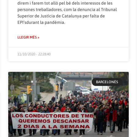
direm i farem tot allò pel bé dels interessos de les
persones treballadores, com la denuncia al Tribunal
Superior de Justícia de Catalunya per falta de
EPI’sdurant la pandèmia.
LLEGIR MÉS »
11/10/2020 - 22:28:40
BARCELONÈS