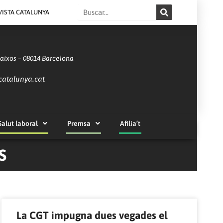
Search
VISTA CATALUNYA
Baixos – 08014 Barcelona
catalunya.cat
Salut laboral
Premsa
Afilia’t
S
La CGT impugna dues vegades el