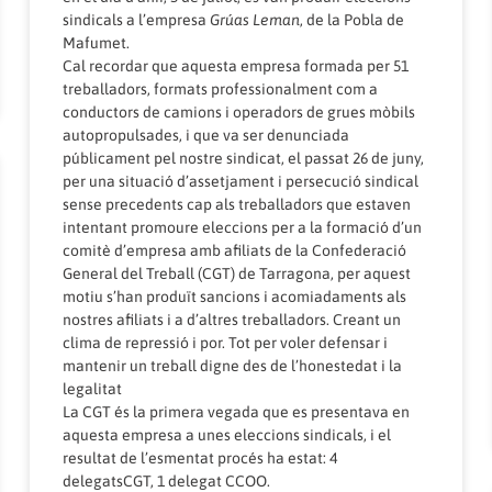
sindicals a l’empresa
Grúas Leman
, de la Pobla de
Mafumet.
Cal recordar que aquesta empresa formada per 51
treballadors, formats professionalment com a
conductors de camions i operadors de grues mòbils
autopropulsades, i que va ser denunciada
públicament pel nostre sindicat, el passat 26 de juny,
per una situació d’assetjament i persecució sindical
sense precedents cap als treballadors que estaven
intentant promoure eleccions per a la formació d’un
comitè d’empresa amb afiliats de la Confederació
General del Treball (CGT) de Tarragona, per aquest
motiu s’han produït sancions i acomiadaments als
nostres afiliats i a d’altres treballadors. Creant un
clima de repressió i por. Tot per voler defensar i
mantenir un treball digne des de l’honestedat i la
legalitat
La CGT és la primera vegada que es presentava en
aquesta empresa a unes eleccions sindicals, i el
resultat de l’esmentat procés ha estat: 4
delegatsCGT, 1 delegat CCOO.