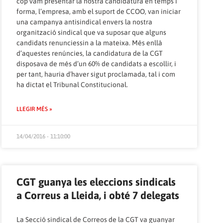
cop vam presentar la nostra candidatura en temps i
forma, l’empresa, amb el suport de CCOO, van iniciar
una campanya antisindical envers la nostra
organització sindical que va suposar que alguns
candidats renunciessin a la mateixa. Més enllà
d’aquestes renúncies, la candidatura de la CGT
disposava de més d’un 60% de candidats a escollir, i
per tant, hauria d´haver sigut proclamada, tal i com
ha dictat el Tribunal Constitucional.
LLEGIR MÉS »
14/04/2016 - 11:10:00
CGT guanya les eleccions sindicals
a Correus a Lleida, i obté 7 delegats
La Secció sindical de Correos de la CGT va guanyar