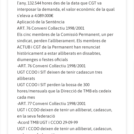
l’any, 132.544 hores des de la data que CGT va
interposar la demanda, el valor econòmic de la qual
s’eleva a 4.089.000€
Aplicació de la Sentència
ART. 76 Conveni Col·lectiu 1998/2001
Els cinc membres de la Comissió Permanent, un per
sindicat, perden l’alliberament. Els membres de
ACTUB i CGT de la Permanent han renunciat
històricament a estar alliberats en dissabtes,
diumenges o festes oficials
-ART. 76 Conveni Col·lectiu 1998/2001
UGT CCOO i SIT deixen de tenir cadascun tres
alliberats
UGT CCOO i SIT perden la bossa de 300
hores/mensuals que la Direcció de TMB els cedeix
cada mes
-ART. 77 Conveni Col·lectiu 1998/2001
UGT i CCOO deixen de tenir un alliberat, cadascun,
en la seva federació
-Acord TMB UGT i CCOO 29-09-99
UGT i CCOO deixen de tenir un alliberat, cadascun,