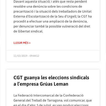
Davant aquesta situació; i atès que resta pendent
resoldre una denúncia sobre les condicions de
precarització i la situació dels treballadors de Unitat
Externa d’Escolartizació de la Seu d’Urgell; la CGT ha
procedit a efectuar una ampliació de la denúncia,
per denunciar també la possible vulneració del dret
de llibertat sindical.
LLEGIR MÉS »
11/03/2019 - 09:44:12
CGT guanya les eleccions sindicals
a l’empresa Grúas Leman
La Federació Intercomarcal de la Confederació
General del Treball de Tarragona, vol comunicar, que
en el dia d’ahir, 5 de juliol, es van produir eleccions