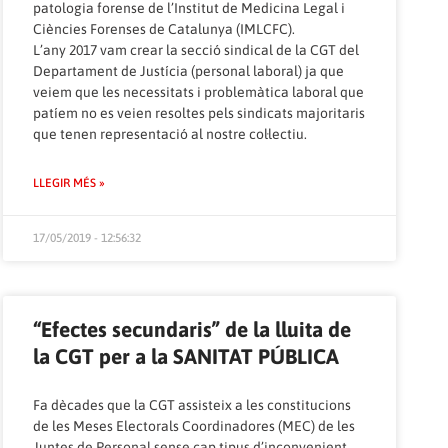
patologia forense de l’Institut de Medicina Legal i
Ciències Forenses de Catalunya (IMLCFC).
L’any 2017 vam crear la secció sindical de la CGT del
Departament de Justícia (personal laboral) ja que
veiem que les necessitats i problemàtica laboral que
patíem no es veien resoltes pels sindicats majoritaris
que tenen representació al nostre col·lectiu.
LLEGIR MÉS »
17/05/2019 - 12:56:32
“Efectes secundaris” de la lluita de
la CGT per a la SANITAT PÚBLICA
Fa dècades que la CGT assisteix a les constitucions
de les Meses Electorals Coordinadores (MEC) de les
Juntes de Personal sense cap tipus d’inconvenient,