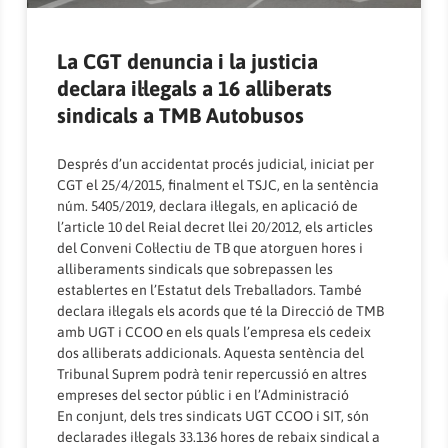
La CGT denuncia i la justicia
declara il·legals a 16 alliberats
sindicals a TMB Autobusos
Després d’un accidentat procés judicial, iniciat per
CGT el 25/4/2015, finalment el TSJC, en la sentència
núm. 5405/2019, declara il·legals, en aplicació de
l’article 10 del Reial decret llei 20/2012, els articles
del Conveni Col·lectiu de TB que atorguen hores i
alliberaments sindicals que sobrepassen les
establertes en l’Estatut dels Treballadors. També
declara il·legals els acords que té la Direcció de TMB
amb UGT i CCOO en els quals l’empresa els cedeix
dos alliberats addicionals. Aquesta sentència del
Tribunal Suprem podrà tenir repercussió en altres
empreses del sector públic i en l’Administració
En conjunt, dels tres sindicats UGT CCOO i SIT, són
declarades il·legals 33.136 hores de rebaix sindical a