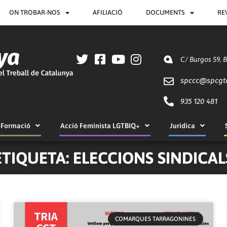
ON TROBAR-NOS
AFILIACIÓ
DOCUMENTS
RE
C/ Burgos 59, 
spccc@
spcgt
935 120 481
Formació
Acció Feminista LGTBIQ+
Jurídica
ETIQUETA: ELECCIONS SINDICAL
Pàgina
Pàgina
Pàgina
Pàgina
Pàgina
Pàgina
Pàgina
COMARQUES TARRAGONINES