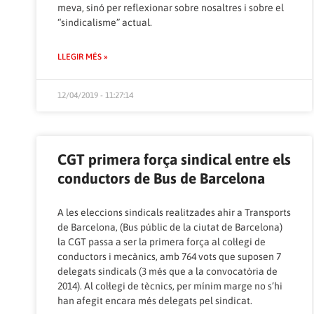
meva, sinó per reflexionar sobre nosaltres i sobre el
“sindicalisme” actual.
LLEGIR MÉS »
12/04/2019 - 11:27:14
CGT primera força sindical entre els
conductors de Bus de Barcelona
A les eleccions sindicals realitzades ahir a Transports
de Barcelona, (Bus públic de la ciutat de Barcelona)
la CGT passa a ser la primera força al col·legi de
conductors i mecànics, amb 764 vots que suposen 7
delegats sindicals (3 més que a la convocatòria de
2014). Al col·legi de tècnics, per mínim marge no s’hi
han afegit encara més delegats pel sindicat.