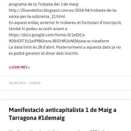
programa de la Trobada del 3 de maig
http://25vandellos.blogspot.com.es/2014/04/trobada-de-la-
xarxa-per-la-sobirania_21.html
En aquest enllaç anterior hi trobareu el formulari d’inscripció,
també hi podeu accedir anant a
https://docs.google.com/forms/d/1xOiCx-
9OlHOlT3U1eIPf8Ghsns-BfGY4R2nNOAsew-w/viewform
La data límit és 28 d’abril. Posteriorment a aquesta data ja no
es podrà garantir el dinar dels inscrits.
LLEGIR MÉS »
30/04/2014 - 13:00:00
Manifestació anticapitalista 1 de Maig a
Tarragona #1demaig