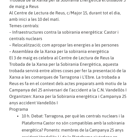
de maig a Reus
Al Centre de Lectura de Reus, c/Major 15, durant tot el dia,
amb inici a les 10 del matí.
Temes centrals:
– Infraestructures contra la sobirania energètica: Castor i
centrals nuclears
– Relocalització; com apropar les energies a les persones
– Assemblea de la Xarxa per la sobirania energètica
El 3 de maig es celebra al Centre de Lectura de Reus la
Trobada de la Xarxa per la Sobirania Energètica, aquesta
trobada servirà entre altres coses per fer la presentació de la
Xarxa a les comarques de Tarragona i L’Ebre. La trobada a
Reus es fa en el context dels actes preparats amb motiu de la
Campanya del 25 aniversari de l’accident a la C.N. Vandellòs I
Organitzen: Xarxa per la Sobirania energètica i Campanya 25
anys accident Vandellòs I
Programa
10 h. Debat: Tarragona, per què les centrals nuclears i la
Plataforma Castor no són compatibles amb la sobirania
energètica? Ponents: membres de la Campanya 25 anys
accident Vandellòs I i de la Plataforma ciutadana en