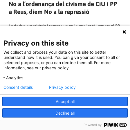
No a l’ordenança del civisme de CiU i PP
a Reus, diem No a la repressió
La deriva autoritària i repressiva en la qual està immers el PP
a nivell de l’estat espanyol, que està retallant drets i llibertats
fins a uns límits que representen una tornada al franquisme
Privacy on this site
en molts aspectes, ha arribat ara a Reus amb una ordenança
del civisme que el govern municipal de CiU-PP vol tirar
We collect and process your data on this site to better
endavant. Ja se sap que en determinats temes les dretes
understand how it is used. You can give your consent to all or
s’entenen fàcilment i comparteixen valors similars.
selected purposes, or you can decline them all. For more
information, see our privacy policy.
LLEGIR MÉS »
Analytics
Consent details
Privacy policy
28/02/2014 - 04:04:05
Accept all
Decline all
AGENDA
Powered by