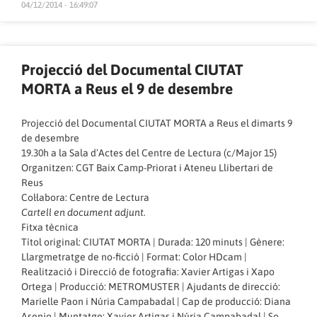
04/12/2014 - 16:49:07
Projecció del Documental CIUTAT
MORTA a Reus el 9 de desembre
Projecció del Documental CIUTAT MORTA a Reus el dimarts 9
de desembre
19.30h a la Sala d’Actes del Centre de Lectura (c/Major 15)
Organitzen: CGT Baix Camp-Priorat i Ateneu Llibertari de
Reus
Col·labora: Centre de Lectura
Cartell en document adjunt.
Fitxa tècnica
Títol original: CIUTAT MORTA | Durada: 120 minuts | Gènere:
Llargmetratge de no-ficció | Format: Color HDcam |
Realització i Direcció de fotografia: Xavier Artigas i Xapo
Ortega | Producció: METROMUSTER | Ajudants de direcció:
Marielle Paon i Núria Campabadal | Cap de producció: Diana
Asenjo | Muntatge: Xavier Artigas i Núria Campabadal | So