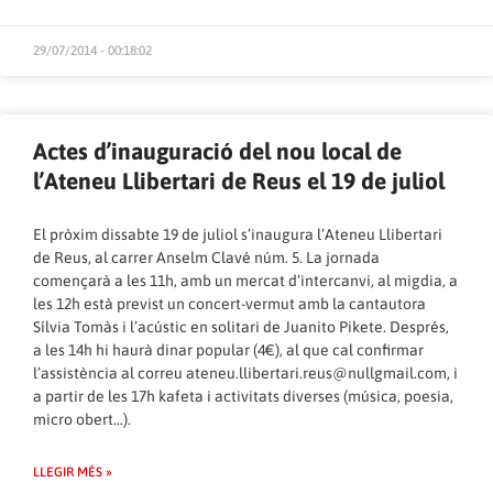
29/07/2014 - 00:18:02
Actes d’inauguració del nou local de
l’Ateneu Llibertari de Reus el 19 de juliol
El pròxim dissabte 19 de juliol s’inaugura l’Ateneu Llibertari
de Reus, al carrer Anselm Clavé núm. 5. La jornada
començarà a les 11h, amb un mercat d’intercanvi, al migdia, a
les 12h està previst un concert-vermut amb la cantautora
Sílvia Tomàs i l’acústic en solitari de Juanito Pikete. Després,
a les 14h hi haurà dinar popular (4€), al que cal confirmar
l’assistència al correu ateneu.llibertari.reus@nullgmail.com, i
a partir de les 17h kafeta i activitats diverses (música, poesia,
micro obert…).
LLEGIR MÉS »