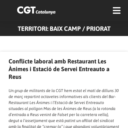
TERRITORI: BAIX CAMP / PRIORAT
Pàgina
Pàgina
Pàgina
Pàgina
Pàgina
Conflicte laboral amb Restaurant Les
Ànimes i Estació de Servei Entreauto a
Reus
Un grup de militants de la CGT hem estat el matí de dilluns 30
de març repartint octavetes informatives als clients del Bar-
Restaurant Les Ànimes i l’Estació de Servei Entreauto
situades al polígon Mas de les Ànimes de Reus (a la rotonda
d’entrada a Reus venint de Falset per la carretera vella),
degut a l’assetjament que està patint un afiliat del sindicat
amb la finalitat de “cremar-lo” i que abandoni voluntàriament