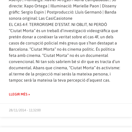
directe: Xapo Ortega | Il·luminació: Marielle Paon | Disseny
gràfic: Sergio Espin | Postproducció: Lluís Germanó | Banda
sonora original: Las CasiCasiotone
EL CAS 4-F. TERRORISME D’ESTAT. NI OBLIT, NI PERDÓ
“Ciutat Morta” és un treball d’investigació videogràfica que
pretén donar a conèixer la veritat sobre el cas 4F, un dels
casos de corrupció policial més greus que s’han destapat a
Barcelona. “Ciutat Morta” no és cinema polític. És política
feta amb cinema. “Ciutat Morta” no és un documental
convencional. Ni tan sols sabríem bé si dir que es tracta d’un
documental. Abans que cinema, “Ciutat Morta” és activisme:
al terme de la projecció mai seràs la mateixa persona, i
tampoc serà la mateixa la teva percepció d’aquest cas.
LLEGIR MÉS »
28/11/2014 - 11:32:00