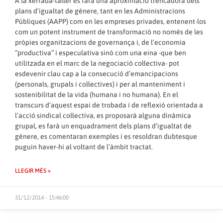
A la xerrada-taller es farà una aproximació trencadora dels
plans d’igualtat de gènere, tant en les Administracions
Públiques (AAPP) com en les empreses privades, entenent-los
com un potent instrument de transformació no només de les
pròpies organitzacions de governança i, de l’economia
“productiva” i especulativa sinó com una eina -que ben
utilitzada en el marc de la negociació col·lectiva- pot
esdevenir clau cap a la consecució d’emancipacions
(personals, grupals i col·lectives) i per al manteniment i
sostenibilitat de la vida (humana i no humana). En el
transcurs d’aquest espai de trobada i de reflexió orientada a
l’acció sindical col·lectiva, es proposarà alguna dinàmica
grupal, es farà un enquadrament dels plans d’igualtat de
gènere, es comentaran exemples i es resoldran dubtesque
puguin haver-hi al voltant de l’àmbit tractat.
LLEGIR MÉS »
31/12/2014 - 15:46:00