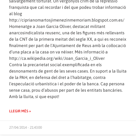
salvatgement torturat. Un vergonyós crim de la repressió
franquista que cal recordar i del que podeu trobar informació
al blog
http://ciprianomartosjimenezinmemoriam.blogspot.com.es/
Homenatge a Joan Garcia Oliver, destacat militant
anarcosindicalista reusenc, una de les figures més rellevants
de la CNT de la primera meitat del segle XX, a qui es reconeix
finalment per part de l’Ajuntament de Reus amb la col·locació
d’una placa a la casa on va néixer. Més informació a
http://ca.wikipedia.org/wiki/Joan_Garcia_i_Oliver
Contra la precarietat social exemplificada en els
desnonaments de gent de les seves cases. En suport a la lluita
de la PAH, en defensa del dret a l’habitatge, contra
l’especulació urbanística i el poder de la banca. Cap persona
sense casa, prou d’abusos per part de les entitats bancàries.
Amb la lluita, sí que espot!
LLEGIR MÉS »
27/04/2014 - 21:43:00