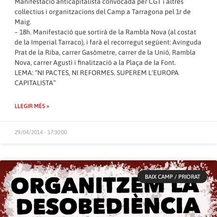
Manifestació anticapitalista convocada per CGT i altres
col·lectius i organitzacions del Camp a Tarragona pel 1r de
Maig.
– 18h. Manifestació que sortirà de la Rambla Nova (al costat
de la Imperial Tarraco), i farà el recorregut següent: Avinguda
Prat de la Riba, carrer Gasòmetre, carrer de la Unió, Rambla
Nova, carrer Agustí i finalització a la Plaça de la Font.
LEMA: “NI PACTES, NI REFORMES. SUPEREM L’EUROPA
CAPITALISTA”
LLEGIR MÉS »
29/04/2014 - 17:30:00
BAIX CAMP / PRIORAT