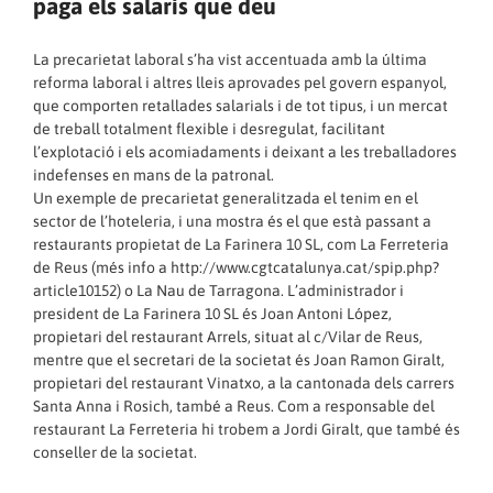
paga els salaris que deu
La precarietat laboral s’ha vist accentuada amb la última
reforma laboral i altres lleis aprovades pel govern espanyol,
que comporten retallades salarials i de tot tipus, i un mercat
de treball totalment flexible i desregulat, facilitant
l’explotació i els acomiadaments i deixant a les treballadores
indefenses en mans de la patronal.
Un exemple de precarietat generalitzada el tenim en el
sector de l’hoteleria, i una mostra és el que està passant a
restaurants propietat de La Farinera 10 SL, com La Ferreteria
de Reus (més info a
http://www.cgtcatalunya.cat/spip.php?
article10152
) o La Nau de Tarragona. L’administrador i
president de La Farinera 10 SL és Joan Antoni López,
propietari del restaurant Arrels, situat al c/Vilar de Reus,
mentre que el secretari de la societat és Joan Ramon Giralt,
propietari del restaurant Vinatxo, a la cantonada dels carrers
Santa Anna i Rosich, també a Reus. Com a responsable del
restaurant La Ferreteria hi trobem a Jordi Giralt, que també és
conseller de la societat.