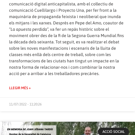
comunicació digital anticapitalista, amb el col·lectiu de
comunicació Cuellilargo i Proyecto Una, per fer front a la
maquinària de propaganda feixista i neoliberal que inunda
els mitjans i les xarxes. Després en Pepe del Amo, coautor de
“
La apuesta perdida
”, va fer un repàs històric sobre el
moviment obrer des de la fi de la Segona Guerra Mundial fins
la dècada dels seixanta. Tot seguit, es va realitzar el debat
sobre les noves manifestacions i escenaris de la lluita de
classes més enllà dels centre de treball, sobre com les
transformacions de les ciutats han tingut un impacte en la
nostra forma de relacionar-nos i com combinar la nostra
acció per a arribar a les treballadores precàries.
LLEGIR MÉS »
11/07/2022 - 11:20:26
ACCIÓ SOCIAL