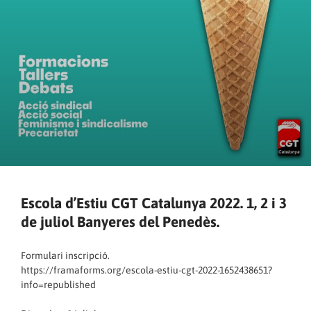
Escola d’Estiu CGT Catalunya 2022. 1, 2 i 3
de juliol Banyeres del Penedès.
Formulari inscripció.
https://framaforms.org/escola-estiu-cgt-2022-1652438651?
info=republished