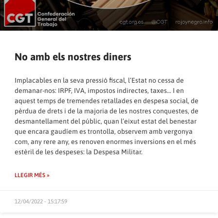
No amb els nostres diners
Implacables en la seva pressió fiscal, l’Estat no cessa de
demanar-nos: IRPF, IVA, impostos indirectes, taxes… I en
aquest temps de tremendes retallades en despesa social, de
pèrdua de drets i de la majoria de les nostres conquestes, de
desmantellament del públic, quan l’eixut estat del benestar
que encara gaudíem es trontolla, observem amb vergonya
com, any rere any, es renoven enormes inversions en el més
estèril de les despeses: la Despesa Militar.
LLEGIR MÉS »
12/04/2022 - 15:17:59