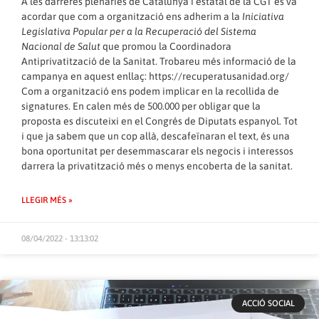
A les darreres plenàries de Catalunya i estatal de la CGT es va
acordar que com a organització ens adherim a la
Iniciativa
Legislativa Popular per a la Recuperació del Sistema
Nacional de Salut
que promou la Coordinadora
Antiprivatització de la Sanitat. Trobareu més informació de la
campanya en aquest enllaç:
https://recuperatusanidad.org/
Com a organització ens podem implicar en la recollida de
signatures. En calen més de 500.000 per obligar que la
proposta es discuteixi en el Congrés de Diputats espanyol. Tot
i que ja sabem que un cop allà, descafeïnaran el text, és una
bona oportunitat per desemmascarar els negocis i interessos
darrera la privatització més o menys encoberta de la sanitat.
LLEGIR MÉS »
08/04/2022 - 13:13:02
ACCIÓ SOCIAL