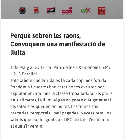
Perquè sobren les raons,
Convoquem una manifestació de
lluita
1 de Maig a les 18 h al Parc de les 3 Xemeneies, <M>
L-2 i 3 Paral·lel
Tots sabem que la vida es fa cada cop més fotuda.
Pandèmia i guerres han estat bones excuses per
explotar encara més la classe treballadora. Els preus
dels aliments, la llum, el gas no paren d’augmentar i
els salaris es queden en no res. Les feines són
precàries, temporals i mal pagades. Necessitem uns
salaris que pugin igual que l’IPC real, no l’estimat ni
el que s’inventin.