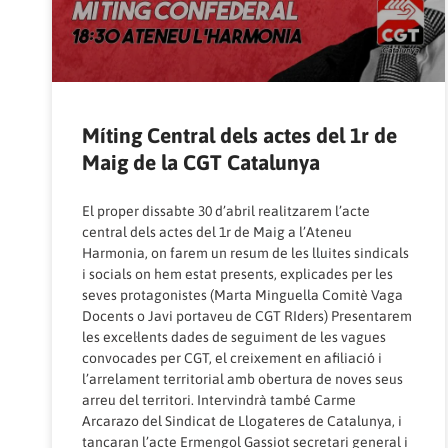
Míting Central dels actes del 1r de
Maig de la CGT Catalunya
El proper dissabte 30 d’abril realitzarem l’acte
central dels actes del 1r de Maig a l’Ateneu
Harmonia, on farem un resum de les lluites sindicals
i socials on hem estat presents, explicades per les
seves protagonistes (Marta Minguella Comitè Vaga
Docents o Javi portaveu de CGT RIders) Presentarem
les excel·lents dades de seguiment de les vagues
convocades per CGT, el creixement en afiliació i
l’arrelament territorial amb obertura de noves seus
arreu del territori. Intervindrà també Carme
Arcarazo del Sindicat de Llogateres de Catalunya, i
tancaran l’acte Ermengol Gassiot secretari general i