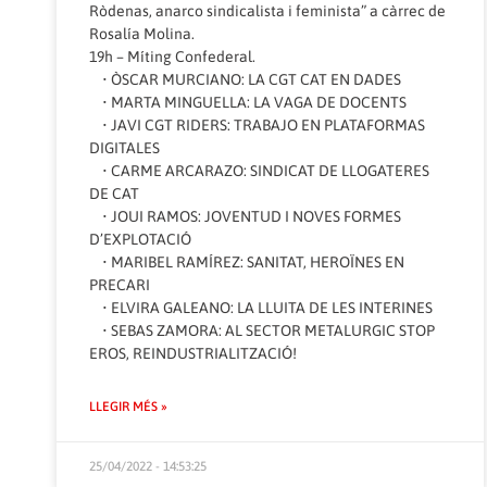
Ròdenas, anarco sindicalista i feminista” a càrrec de
Rosalía Molina.
19h – Míting Confederal.
• ÒSCAR MURCIANO: LA CGT CAT EN DADES
• MARTA MINGUELLA: LA VAGA DE DOCENTS
• JAVI CGT RIDERS: TRABAJO EN PLATAFORMAS
DIGITALES
• CARME ARCARAZO: SINDICAT DE LLOGATERES
DE CAT
• JOUI RAMOS: JOVENTUD I NOVES FORMES
D’EXPLOTACIÓ
• MARIBEL RAMÍREZ: SANITAT, HEROÏNES EN
PRECARI
• ELVIRA GALEANO: LA LLUITA DE LES INTERINES
• SEBAS ZAMORA: AL SECTOR METALURGIC STOP
EROS, REINDUSTRIALITZACIÓ!
LLEGIR MÉS »
25/04/2022 - 14:53:25