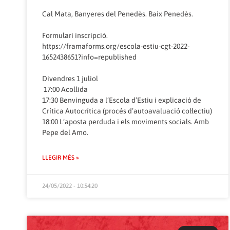
Cal Mata, Banyeres del Penedès. Baix Penedès.
Formulari inscripció.
https://framaforms.org/escola-estiu-cgt-2022-
1652438651?info=republished
Divendres 1 juliol
17:00 Acollida
17:30 Benvinguda a l’Escola d’Estiu i explicació de
Crítica Autocrítica (procés d’autoavaluació col·lectiu)
18:00 L’aposta perduda i els moviments socials. Amb
Pepe del Amo.
LLEGIR MÉS »
24/05/2022 - 10:54:20