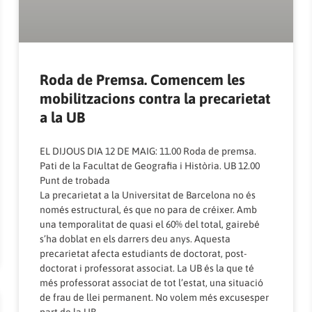
Roda de Premsa. Comencem les
mobilitzacions contra la precarietat
a la UB
EL DIJOUS DIA 12 DE MAIG: 11.00 Roda de premsa.
Pati de la Facultat de Geografia i Història. UB 12.00
Punt de trobada
La precarietat a la Universitat de Barcelona no és
només estructural, és que no para de créixer. Amb
una temporalitat de quasi el 60% del total, gairebé
s’ha doblat en els darrers deu anys. Aquesta
precarietat afecta estudiants de doctorat, post-
doctorat i professorat associat. La UB és la que té
més professorat associat de tot l’estat, una situació
de frau de llei permanent. No volem més excusesper
part de la UB.