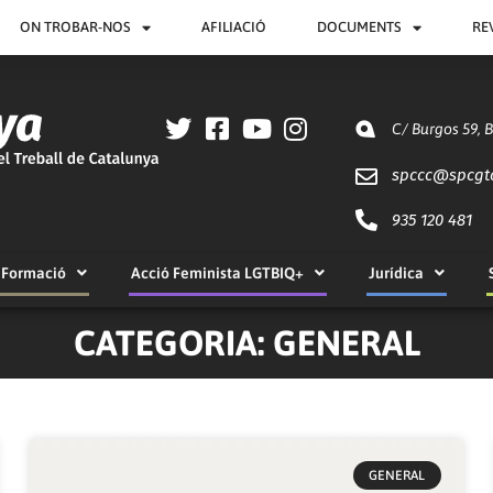
ON TROBAR-NOS
AFILIACIÓ
DOCUMENTS
RE
C/ Burgos 59, 
spccc@
spcgt
935 120 481
Formació
Acció Feminista LGTBIQ+
Jurídica
CATEGORIA: GENERAL
Pàgina
Pàgina
Pàgina
Pàgina
Pàgina
GENERAL