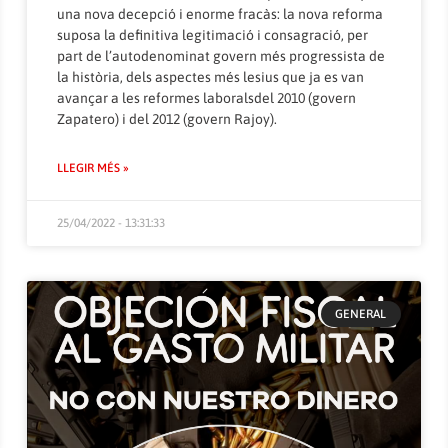
una nova decepció i enorme fracàs: la nova reforma
suposa la definitiva legitimació i consagració, per
part de l’autodenominat govern més progressista de
la història, dels aspectes més lesius que ja es van
avançar a les reformes laboralsdel 2010 (govern
Zapatero) i del 2012 (govern Rajoy).
LLEGIR MÉS »
25/04/2022 - 13:31:33
GENERAL