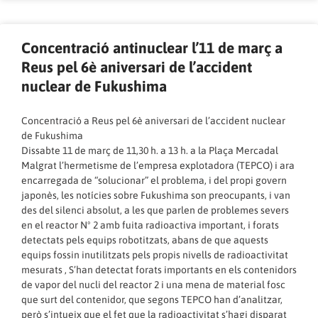
Concentració antinuclear l’11 de març a
Reus pel 6è aniversari de l’accident
nuclear de Fukushima
Concentració a Reus pel 6è aniversari de l’accident nuclear
de Fukushima
Dissabte 11 de març de 11,30 h. a 13 h. a la Plaça Mercadal
Malgrat l’hermetisme de l’empresa explotadora (TEPCO) i ara
encarregada de “solucionar” el problema, i del propi govern
japonès, les notícies sobre Fukushima son preocupants, i van
des del silenci absolut, a les que parlen de problemes severs
en el reactor Nº 2 amb fuita radioactiva important, i forats
detectats pels equips robotitzats, abans de que aquests
equips fossin inutilitzats pels propis nivells de radioactivitat
mesurats , S’han detectat forats importants en els contenidors
de vapor del nucli del reactor 2 i una mena de material fosc
que surt del contenidor, que segons TEPCO han d’analitzar,
però s’intueix que el fet que la radioactivitat s’hagi disparat