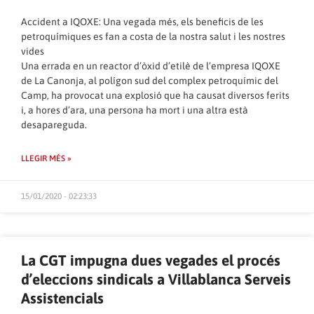
Accident a IQOXE: Una vegada més, els beneficis de les
petroquímiques es fan a costa de la nostra salut i les nostres
vides
Una errada en un reactor d’òxid d’etilè de l’empresa IQOXE
de La Canonja, al polígon sud del complex petroquímic del
Camp, ha provocat una explosió que ha causat diversos ferits
i, a hores d’ara, una persona ha mort i una altra està
desapareguda.
LLEGIR MÉS »
15/01/2020 - 02:23:33
La CGT impugna dues vegades el procés
d’eleccions sindicals a Villablanca Serveis
Assistencials