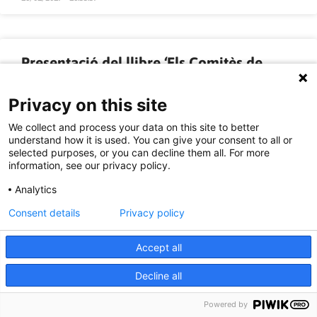
Presentació del llibre ‘Els Comitès de
Defensa de la CNT’ el 17 de gener a Reus
Privacy on this site
Presentació del llibre ‘Els Comitès de Defensa de la CNT
We collect and process your data on this site to better
(1933-1938)’ a càrrec del seu autor l’historiador Agustín
understand how it is used. You can give your consent to all or
Guillamón + debat obert
selected purposes, or you can decline them all. For more
Dimarts 17 de gener, 20h. a la Sala Miquel Ventura (Biblioteca)
information, see our privacy policy.
del Centre de Lectura (c/Major 15, Reus)
Analytics
Dels Quadres de Defensa dels Comitès Revolucionaris de
Barriada, les Patrulles de Control i les Milícies Populars.
Consent details
Privacy policy
LLEGIR MÉS »
Accept all
Decline all
11/01/2017 - 15:00:00
Powered by