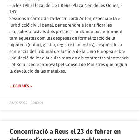
– a les 19h al local de CGT Reus (Plaça Nen de les Oques, 8
1rD)
Sessions a càrrec de l’advocat Jordi Anton, especialista en
jurisdicció civil i penal, per aprendre a identificar les
clàusules abusives dels préstecs i reclamar posteriorment
tant aquestes com les despeses de formalització de la
hipoteca (notari, gestor, registre i impostos), després de la
sentència del Tribunal de Justícia de la Unió Europea sobre
l’anulació de les clàusules terra en els contractes hipotecaris
i el Reial Decret aprovat pel Consell de Ministres que regula
la devolució de les mateixes.
LLEGIR MÉS »
22/02/2017 - 16:00:00
Concentració a Reus el 23 de febrer en
defensa d’unes pensions públiques i