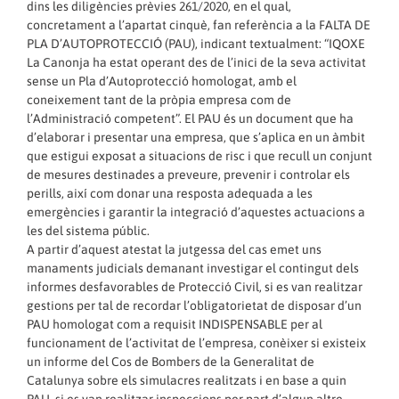
dins les diligències prèvies 261/2020, en el qual,
concretament a l’apartat cinquè, fan referència a la FALTA DE
PLA D’AUTOPROTECCIÓ (PAU), indicant textualment: “IQOXE
La Canonja ha estat operant des de l’inici de la seva activitat
sense un Pla d’Autoprotecció homologat, amb el
coneixement tant de la pròpia empresa com de
l’Administració competent”. El PAU és un document que ha
d’elaborar i presentar una empresa, que s’aplica en un àmbit
que estigui exposat a situacions de risc i que recull un conjunt
de mesures destinades a preveure, prevenir i controlar els
perills, així com donar una resposta adequada a les
emergències i garantir la integració d’aquestes actuacions a
les del sistema públic.
A partir d’aquest atestat la jutgessa del cas emet uns
manaments judicials demanant investigar el contingut dels
informes desfavorables de Protecció Civil, si es van realitzar
gestions per tal de recordar l’obligatorietat de disposar d’un
PAU homologat com a requisit INDISPENSABLE per al
funcionament de l’activitat de l’empresa, conèixer si existeix
un informe del Cos de Bombers de la Generalitat de
Catalunya sobre els simulacres realitzats i en base a quin