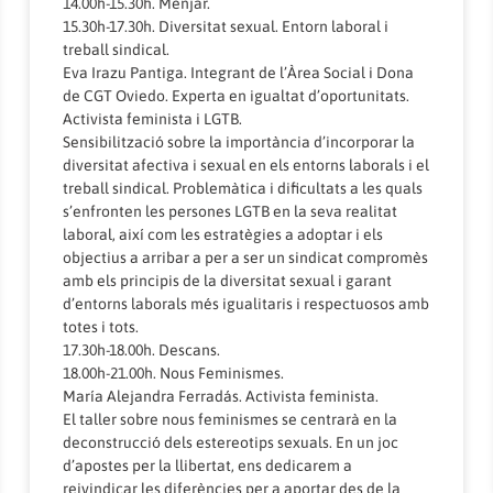
14.00h-15.30h. Menjar.
15.30h-17.30h. Diversitat sexual. Entorn laboral i
treball sindical.
Eva Irazu Pantiga. Integrant de l’Àrea Social i Dona
de CGT Oviedo. Experta en igualtat d’oportunitats.
Activista feminista i LGTB.
Sensibilització sobre la importància d’incorporar la
diversitat afectiva i sexual en els entorns laborals i el
treball sindical. Problemàtica i dificultats a les quals
s’enfronten les persones LGTB en la seva realitat
laboral, així com les estratègies a adoptar i els
objectius a arribar a per a ser un sindicat compromès
amb els principis de la diversitat sexual i garant
d’entorns laborals més igualitaris i respectuosos amb
totes i tots.
17.30h-18.00h. Descans.
18.00h-21.00h. Nous Feminismes.
María Alejandra Ferradás. Activista feminista.
El taller sobre nous feminismes se centrarà en la
deconstrucció dels estereotips sexuals. En un joc
d’apostes per la llibertat, ens dedicarem a
reivindicar les diferències per a aportar des de la