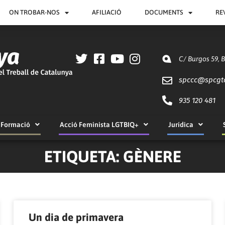
ON TROBAR-NOS
AFILIACIÓ
DOCUMENTS
RE
C/ Burgos 59, 
spccc@
spcgt
935 120 481
Formació
Acció Feminista LGTBIQ+
Jurídica
ETIQUETA: GÈNERE
Pàgina
Pàgina
Pàgina
Pàgina
Pàgina
Pàgina
Pàgina
Pàgina
Pàgina
Pàgina
Un dia de primavera