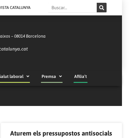
Search
VISTA CATALUNYA
Baixos – 08014 Barcelona
catalunya.cat
Salut laboral
Premsa
Afilia’t
Aturem els pressupostos antisocials