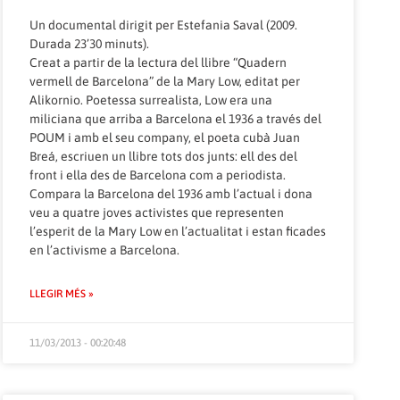
Un documental dirigit per Estefania Saval (2009.
Durada 23’30 minuts).
Creat a partir de la lectura del llibre “Quadern
vermell de Barcelona” de la Mary Low, editat per
Alikornio. Poetessa surrealista, Low era una
miliciana que arriba a Barcelona el 1936 a través del
POUM i amb el seu company, el poeta cubà Juan
Breá, escriuen un llibre tots dos junts: ell des del
front i ella des de Barcelona com a periodista.
Compara la Barcelona del 1936 amb l’actual i dona
veu a quatre joves activistes que representen
l’esperit de la Mary Low en l’actualitat i estan ficades
en l’activisme a Barcelona.
LLEGIR MÉS »
11/03/2013 - 00:20:48