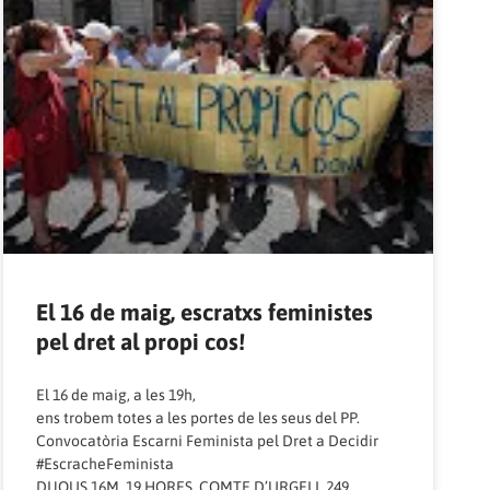
El 16 de maig, escratxs feministes
pel dret al propi cos!
El 16 de maig, a les 19h,
ens trobem totes a les portes de les seus del PP.
Convocatòria Escarni Feminista pel Dret a Decidir
#EscracheFeminista
DIJOUS 16M, 19 HORES, COMTE D’URGELL 249,