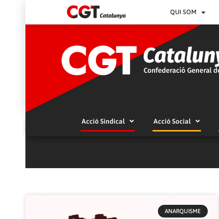
QUI SOM
Acció Sindical
Acció Social
ANARQUISME