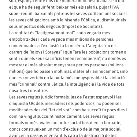
sud, Espanya entre ells i de manera molt destacada, se li diu
el que ha de seguir fent: baixar més els salaris, pujar l’IVA
super-reduït, baixar als patrons les seves cotitzacions socials i
les seves obligacions amb la hisenda Pública, al disminuir els
seus impostos dels negocis (Impost de Societats).
La realitat és “fastigosament real”: cada vegada més
empobrits/des i cada vegada més milions de persones
condemnades a l’exclusió i a la misèria. L’alegria “en els
carrers de Rajoys i Sorayas” i que “ara les poblacions tornen a
sentir que els seus sacrificis tenen recompensa”, no només és
mostrar el més absolut menyspreu per les persones (milions i
milions) que ho passen molt mal, material i anímicament, sinó
que es converteix en la burla més menyspreable i la violació
més “criminal” contra l’ètica, la intel·ligència i la vida de tots
nosaltres i nosaltres.
Les seves regles jurídic formals, les de l’estat espanyol i les
d’aquesta U€ dels mercaders i els poderosos, no poden ser
modificades des del “fet del vot”, com ha succeït fa pocs dies i
com ha vingut succeint històricament. Les seves regles
formals només avalen un ordre social basat en la barbàrie,
doncs construeixen un món d’exclusió de la majoria social i
avancen a passos engegantits cap a la destrucció de les