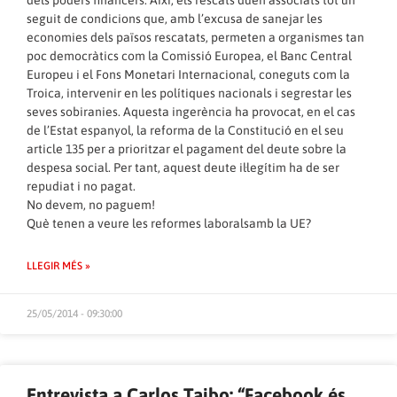
dels poders financers. Així, els rescats duen associats tot un
seguit de condicions que, amb l’excusa de sanejar les
economies dels països rescatats, permeten a organismes tan
poc democràtics com la Comissió Europea, el Banc Central
Europeu i el Fons Monetari Internacional, coneguts com la
Troica, intervenir en les polítiques nacionals i segrestar les
seves sobiranies. Aquesta ingerència ha provocat, en el cas
de l’Estat espanyol, la reforma de la Constitució en el seu
article 135 per a prioritzar el pagament del deute sobre la
despesa social. Per tant, aquest deute il·legítim ha de ser
repudiat i no pagat.
No devem, no paguem!
Què tenen a veure les reformes laboralsamb la UE?
LLEGIR MÉS »
25/05/2014 - 09:30:00
Entrevista a Carlos Taibo: “Facebook és