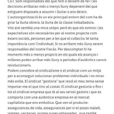
CGT. Som responsables del que fem o deixem de fer i les
decisions arribaran més o menys lluny depenent del que
estiguem disposats a assumir i lluitar o ens deixin.
L’autoorganització és un eix principal entorn del com ha de
girar la lluita obrera, la lluita de la classe treballadora.
Vist així sembla una mica utòpic però és que els somnis i les
expectatives són necessàries per al nostre projecte com
éssers socials, persones per a les que el col·lectiu té tanta
importància com l’individual. Si no arribem més lluny serem
responsables del nostre fracàs. Per descomptat hi ha
moments més o menys propicis en els quals els avanços i
millores poden arribar més lluny o períodes d’autèntics canvis
revolucionaris.
Podem concebre el sindicalisme o el sindicat com un mitjà
per a aconseguir solucionar problemes individuals i no mirar
més enllà. El sindicat “gestoria” que resol el meu tema sense
importar-me el que tinc al costat. El sindicat gestoria o fins i
tot el sindicat empresa que té al seu servei gestors i que es
comporta com una autèntica empresa en el mercat
capitalista que ens embolica. Que ven el producte:
assegurances de vida, assegurances per si et poses malalt,
viatges, vacances, quotes super-rebaixades…que també