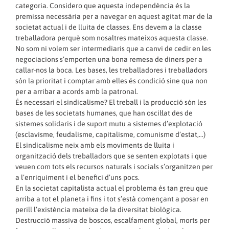
categoria. Considero que aquesta independència és la
premissa necessària per a navegar en aquest agitat mar de la
societat actual i de lluita de classes. Ens devem a la classe
treballadora perquè som nosaltres mateixos aquesta classe.
No som ni volem ser intermediaris que a canvi de cedir en les
negociacions s’emporten una bona remesa de diners per a
callar-nos la boca. Les bases, les treballadores i treballadors
són la prioritat i comptar amb elles és condició sine qua non
per a arribar a acords amb la patronal.
És necessari el sindicalisme? El treball i la producció són les
bases de les societats humanes, que han oscil·lat des de
sistemes solidaris i de suport mutu a sistemes d’explotació
(esclavisme, feudalisme, capitalisme, comunisme d’estat,…)
El sindicalisme neix amb els moviments de lluita i
organització dels treballadors que se senten explotats i que
veuen com tots els recursos naturals i socials s’organitzen per
a l’enriquiment i el benefici d’uns pocs.
En la societat capitalista actual el problema és tan greu que
arriba a tot el planeta i fins i tot s’està començant a posar en
perill l’existència mateixa de la diversitat biològica.
Destrucció massiva de boscos, escalfament global, morts per