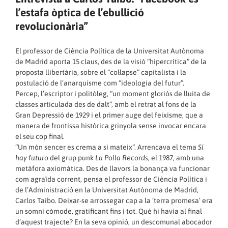
l’estafa òptica de l’ebullició
revolucionària”
El professor de Ciència Política de la Universitat Autònoma
de Madrid aporta 15 claus, des de la visió “hipercrítica” de la
proposta llibertària, sobre el “col·lapse” capitalista i la
postulació de l’anarquisme com “ideologia del futur”.
Percep, l’escriptor i politòleg, “un moment gloriós de lluita de
classes articulada des de dalt”, amb el retrat al fons de la
Gran Depressió de 1929 i el primer auge del feixisme, que a
manera de frontissa històrica grinyola sense invocar encara
el seu cop final.
“Un món sencer es crema a si mateix”. Arrencava el tema
Sí
hay futuro
del grup punk
La Polla Records
, el 1987, amb una
metàfora axiomàtica. Des de llavors la bonança va funcionar
com agraïda corrent, pensa el professor de Ciència Política i
de l’Administració en la Universitat Autònoma de Madrid,
Carlos Taibo. Deixar-se arrossegar cap a la ‘terra promesa’ era
un somni còmode, gratificant fins i tot. Què hi havia al final
d’aquest trajecte? En la seva opinió, un descomunal abocador