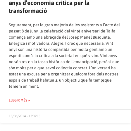
anys d’economia crítica per la
transformació
Segurament, per la gran majoria de les assistents a l’acte del
passat 8 de juny, la celebració del vintè aniversari de Taifa
comença amb una abraçada del Josep Manel Busqueta.
Enèrgica i motivadora. Alegre. I crec que necessària. Vint
anys són una història compartida per molta gent amb un
esperit comú: la crítica a la societat en què vivim. Vint anys
no són res en la tasca històrica de l’emancipació, però sí que
són molts per a qualsevol col·lectiu concret. L’aniversari ha
estat una excusa per a organitzar quelcom fora dels nostres
espais de treball habituals, un objectiu que fa tempsque
teníem en ment.
LLEGIR MÉS »
13/06/2014 - 13:07:13