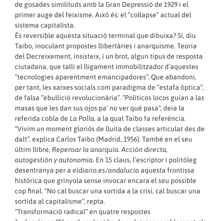
de gosades similituds amb la Gran Depressió de 1929 i el
primer auge del feixisme. Això és: el “col·lapse” actual del
sistema capitalista.
És reversible aquesta situació terminal que dibuixa? Sí, diu
Taibo, inoculant propostes llibertàries i anarquisme. Teoria
del Decreixement, insisteix, i un brot, algun tipus de resposta
ciutadana, que talli el lligament immobilitzador d’aquestes
“tecnologies aparentment emancipadores”. Que abandoni,
per tant, les xarxes socials com paradigma de “estafa òptica”,
de falsa “ebullició revolucionària”. “Políticos locos guían a las
masas que les dan sus ojos pa’ no ver qué pasa”, deia la
referida cobla de
La Polla
, a la qual Taibo fa referència.
“Vivim un moment gloriós de lluita de classes articulat des de
dalt”, explica Carlos Taibo (Madrid, 1956). També en el seu
últim llibre,
Repensar la anarquía. Acción directa,
autogestión y autonomia
. En 15 claus, l’escriptor i politòleg
desentranya per a
eldiario.es/andalucia
aquesta frontissa
històrica que grinyola sense invocar encara el seu possible
cop final. “No cal buscar una sortida a la crisi, cal buscar una
sortida al capitalisme”, repta.
“Transformació radical” en quatre respostes