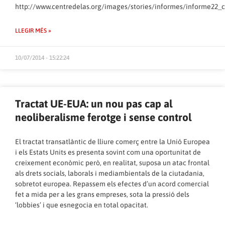
http://www.centredelas.org/images/stories/informes/informe22_c
LLEGIR MÉS »
10/07/2014 - 15:22:24
Tractat UE-EUA: un nou pas cap al
neoliberalisme ferotge i sense control
El tractat transatlàntic de lliure comerç entre la Unió Europea
i els Estats Units es presenta sovint com una oportunitat de
creixement econòmic però, en realitat, suposa un atac frontal
als drets socials, laborals i mediambientals de la ciutadania,
sobretot europea. Repassem els efectes d’un acord comercial
fet a mida per a les grans empreses, sota la pressió dels
‘lobbies’ i que esnegocia en total opacitat.