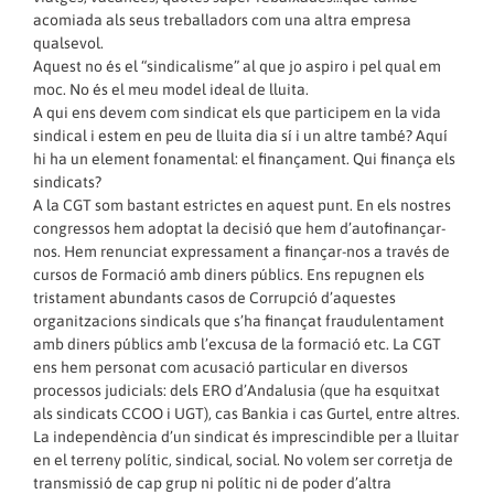
acomiada als seus treballadors com una altra empresa
qualsevol.
Aquest no és el “sindicalisme” al que jo aspiro i pel qual em
moc. No és el meu model ideal de lluita.
A qui ens devem com sindicat els que participem en la vida
sindical i estem en peu de lluita dia sí i un altre també? Aquí
hi ha un element fonamental: el finançament. Qui finança els
sindicats?
A la CGT som bastant estrictes en aquest punt. En els nostres
congressos hem adoptat la decisió que hem d’autofinançar-
nos. Hem renunciat expressament a finançar-nos a través de
cursos de Formació amb diners públics. Ens repugnen els
tristament abundants casos de Corrupció d’aquestes
organitzacions sindicals que s’ha finançat fraudulentament
amb diners públics amb l’excusa de la formació etc. La CGT
ens hem personat com acusació particular en diversos
processos judicials: dels ERO d’Andalusia (que ha esquitxat
als sindicats CCOO i UGT), cas Bankia i cas Gurtel, entre altres.
La independència d’un sindicat és imprescindible per a lluitar
en el terreny polític, sindical, social. No volem ser corretja de
transmissió de cap grup ni polític ni de poder d’altra