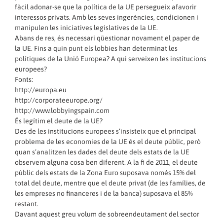
fàcil adonar-se que la política de la UE persegueix afavorir
interessos privats. Amb les seves ingerències, condicionen i
manipulen les iniciatives legislatives de la UE.
Abans de res, és necessari qüestionar novament el paper de
la UE. Fins a quin punt els lobbies han determinat les
polítiques de la Unió Europea? A qui serveixen les institucions
europees?
Fonts:
http://europa.eu
http://corporateeurope.org/
http://www.lobbyingspain.com
És legítim el deute de la UE?
Des de les institucions europees s’insisteix que el principal
problema de les economies de la UE és el deute públic, però
quan s’analitzen les dades del deute dels estats de la UE
observem alguna cosa ben diferent. A la fi de 2011, el deute
públic dels estats de la Zona Euro suposava només 15% del
total del deute, mentre que el deute privat (de les famílies, de
les empreses no financeres i de la banca) suposava el 85%
restant.
Davant aquest greu volum de sobreendeutament del sector