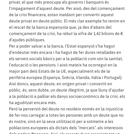
privat, el que més preocupa als governs i banquers és
l’impagament d’aquest deute. Per això, des del començament
de la crisi financera, estan maldant per convertir aquest
deute privat en deute públic. El més clar exemple ho tenim en
el rescat de la banca espanyola que, ja des d’abans del
començament de la crisi, ha rebut la xifra de 1,42 bilions de €
d’ajudes públiques.
Per a poder salvar a la banca, l’Estat espanyol s’ha hagut
d’endeutar més encara i ha hagut de fer dures retallades en
els serveis socials bàsics per a la població com són la sanitat,
l’educació o les pensions. I això mateix ha ocorregut en la
major part dels Estats de la UE, especialment els de la
perifèria europea (Espanya, Grècia, Irlanda, Itàlia i Portugal).
Així doncs, aquest deute, en origen privat i convertit en
públic, és, sens dubte, un deute il·legítim, ja que lluny d’ajudar
a la població a pal·liar els danys socioeconòmics de la crisi, els
ha aguditzat encara més.
Però la perversió del deute no resideix només en la injustícia
de fer-nos carregar a totes les persones amb un deute que no
és nostre, sinó en la seva utilització per a sotmetre a les
poblacions europees als dictats dels “mercats”, als interessos