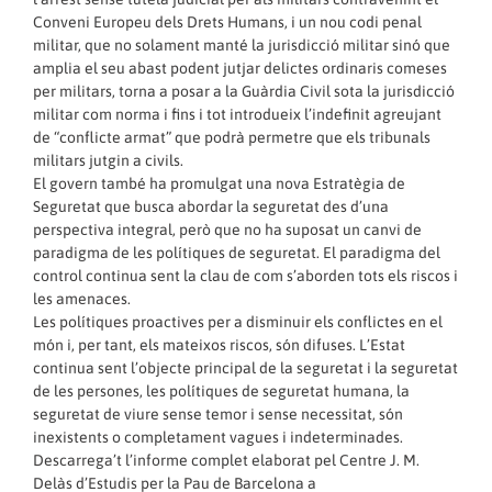
Conveni Europeu dels Drets Humans, i un nou codi penal
militar, que no solament manté la jurisdicció militar sinó que
amplia el seu abast podent jutjar delictes ordinaris comeses
per militars, torna a posar a la Guàrdia Civil sota la jurisdicció
militar com norma i fins i tot introdueix l’indefinit agreujant
de “conflicte armat” que podrà permetre que els tribunals
militars jutgin a civils.
El govern també ha promulgat una nova Estratègia de
Seguretat que busca abordar la seguretat des d’una
perspectiva integral, però que no ha suposat un canvi de
paradigma de les polítiques de seguretat. El paradigma del
control continua sent la clau de com s’aborden tots els riscos i
les amenaces.
Les polítiques proactives per a disminuir els conflictes en el
món i, per tant, els mateixos riscos, són difuses. L’Estat
continua sent l’objecte principal de la seguretat i la seguretat
de les persones, les polítiques de seguretat humana, la
seguretat de viure sense temor i sense necessitat, són
inexistents o completament vagues i indeterminades.
Descarrega’t l’informe complet elaborat pel Centre J. M.
Delàs d’Estudis per la Pau de Barcelona a