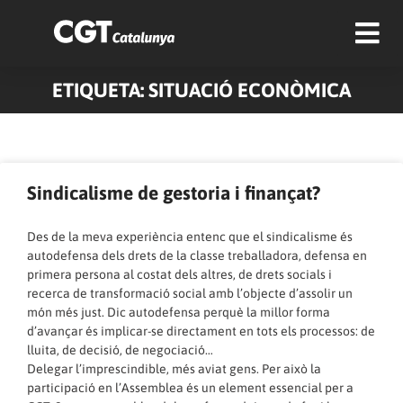
ETIQUETA: SITUACIÓ ECONÒMICA
Pàgina
Pàgina
Pàgina
Pàgina
Pàgina
Pàgina
Pàgina
Pàgina
Pàgina
Pàgina
Sindicalisme de gestoria i finançat?
Des de la meva experiència entenc que el sindicalisme és
autodefensa dels drets de la classe treballadora, defensa en
primera persona al costat dels altres, de drets socials i
recerca de transformació social amb l’objecte d’assolir un
món més just. Dic autodefensa perquè la millor forma
d’avançar és implicar-se directament en tots els processos: de
lluita, de decisió, de negociació…
Delegar l’imprescindible, més aviat gens. Per això la
participació en l’Assemblea és un element essencial per a