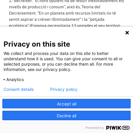
1.- decréixer: “El nord opulent ha de reduir inexorablement els
nivells de producció i consum”, això és, Teoria del
Decreixement. “En un planeta amb recursos limitats no té
sentit aspirar a créixer il·limitadament” i la “petjada
ecològica” (Espanya necessitaria 3,5 vegades el seu territori
per a mantenir l’activitat econòmica actual en el pròxim
segle) exerceix “una pressió inaudita sobre generacions
Privacy on this site
esdevenidores i països del sud”.
2.- desurbanitzar: “Les ciutats són recintes cada vegada més
We collect and process your data on this site to better
difícilment habitables”. Eludir així “el risc del col·lapse” passa
understand how it is used. You can give your consent to all or
per “recuperar el mitjà rural”.
selected purposes, or you can decline them all. For more
information, see our privacy policy.
3.- destecnologitzar: “Facebook és la gegantesca estafa
òptica de l’ebullició revolucionària”. La societat ha de
Analytics
meditar “s
Consent details
Privacy policy
LLEGIR MÉS »
Accept all
13/05/2014 - 15:17:07
Decline all
Powered by