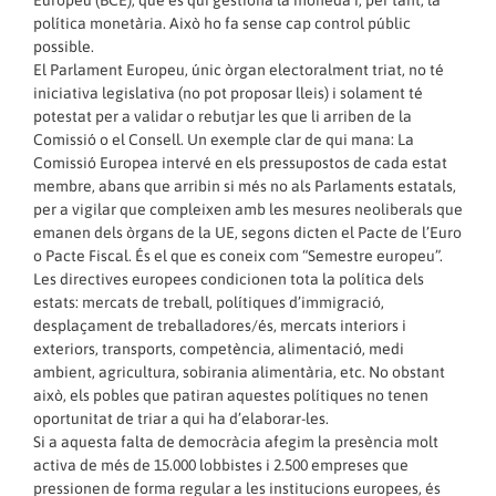
Europeu (BCE), que és qui gestiona la moneda i, per tant, la
política monetària. Això ho fa sense cap control públic
possible.
El Parlament Europeu, únic òrgan electoralment triat, no té
iniciativa legislativa (no pot proposar lleis) i solament té
potestat per a validar o rebutjar les que li arriben de la
Comissió o el Consell. Un exemple clar de qui mana: La
Comissió Europea intervé en els pressupostos de cada estat
membre, abans que arribin si més no als Parlaments estatals,
per a vigilar que compleixen amb les mesures neoliberals que
emanen dels òrgans de la UE, segons dicten el Pacte de l’Euro
o Pacte Fiscal. És el que es coneix com “Semestre europeu”.
Les directives europees condicionen tota la política dels
estats: mercats de treball, polítiques d’immigració,
desplaçament de treballadores/és, mercats interiors i
exteriors, transports, competència, alimentació, medi
ambient, agricultura, sobirania alimentària, etc. No obstant
això, els pobles que patiran aquestes polítiques no tenen
oportunitat de triar a qui ha d’elaborar-les.
Si a aquesta falta de democràcia afegim la presència molt
activa de més de 15.000 lobbistes i 2.500 empreses que
pressionen de forma regular a les institucions europees, és