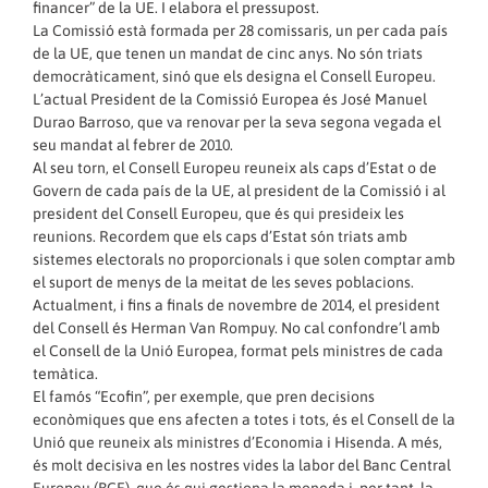
financer” de la UE. I elabora el pressupost.
La Comissió està formada per 28 comissaris, un per cada país
de la UE, que tenen un mandat de cinc anys. No són triats
democràticament, sinó que els designa el Consell Europeu.
L’actual President de la Comissió Europea és José Manuel
Durao Barroso, que va renovar per la seva segona vegada el
seu mandat al febrer de 2010.
Al seu torn, el Consell Europeu reuneix als caps d’Estat o de
Govern de cada país de la UE, al president de la Comissió i al
president del Consell Europeu, que és qui presideix les
reunions. Recordem que els caps d’Estat són triats amb
sistemes electorals no proporcionals i que solen comptar amb
el suport de menys de la meitat de les seves poblacions.
Actualment, i fins a finals de novembre de 2014, el president
del Consell és Herman Van Rompuy. No cal confondre’l amb
el Consell de la Unió Europea, format pels ministres de cada
temàtica.
El famós “Ecofin”, per exemple, que pren decisions
econòmiques que ens afecten a totes i tots, és el Consell de la
Unió que reuneix als ministres d’Economia i Hisenda. A més,
és molt decisiva en les nostres vides la labor del Banc Central