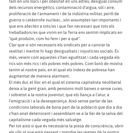
fam en uns llocs i per obesitat en uns altres, desigual consum
dels recursos energètics, contaminació d’aigua, sòl i aire,
proliferació de l’armament i de la indústria militar, perill de
guerra o catàstrofe nuclear,…són assumptes tan importants i
que ens afecten a tots/es i que fan necessari que tots els
treballadors/es que vivim en la Terra ens sentim implicats en
“què produïm, com ho fem i per a què”.
Clar que si són necessaris els sindicats per a canviar la
realitat i mentre hi hagi desigualtats i injustícies socials. És
més, veiem com aquestes s’han aguditzat i cada vegada els
rics són més rics i els pobres més pobres. Com botó de mostra
tenim al nostre país, en el qual els índexs de pobresa han
augmentat de manera alarmant.
El més dur, el lloc en el qual el sistema capitalista neoliberal
deixa a la gent gran, amb pensions molt baixes o sense cures,
i sobretot a la nostra joventut, que els llança a l’atur, a
l’emigració i a la desesperança. Això sense parlar de les
condicions laborals de bona part de la població que dia a dia
s’han anat deteriorant i assemblant-se a la llei de la selva del
capitalisme cada vegada més salvatge.
Per tot això si que és necessària la presa de consciència, obrir
els ulls al que està passant i prendre les regnes de la nostra