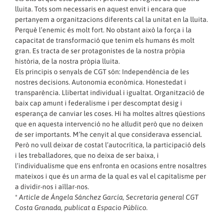
lluita. Tots som necessaris en aquest envit i encara que
pertanyem a organitzacions diferents cal la unitat en la lluita.
Perquè l’enemic és molt fort. No obstant això la força i la
capacitat de transformació que tenim els humans és molt
gran. Es tracta de ser protagonistes de la nostra pròpia
història, de la nostra pròpia lluita.
Els principis o senyals de CGT són: Independència de les
nostres decisions. Autonomia econòmica. Honestedat i
transparència. Llibertat individual i igualtat. Organització de
baix cap amunt i federalisme i per descomptat desig i
esperança de canviar les coses. Hi ha moltes altres qüestions
que en aquesta intervenció no he al·ludit però que no deixen
de ser importants. M’he cenyit al que considerava essencial.
Però no vull deixar de costat l’autocrítica, la participació dels
i les treballadores, que no deixa de ser baixa, i
l’individualisme que ens enfronta en ocasions entre nosaltres
mateixos i que és un arma de la qual es val el capitalisme per
a dividir-nos i aïllar-nos.
*
Article de Ángela Sánchez García, Secretaria general CGT
Costa Granada, publicat a
Espacio Público
.