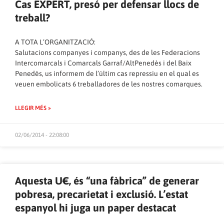
Cas EXPERT, presó per defensar llocs de
treball?
A TOTA L’ORGANITZACIÓ:
Salutacions companyes i companys, des de les Federacions
Intercomarcals i Comarcals Garraf/AltPenedès i del Baix
Penedès, us informem de l’últim cas repressiu en el qual es
veuen embolicats 6 treballadores de les nostres comarques.
LLEGIR MÉS »
02/06/2014 - 22:08:00
Aquesta U€, és “una fàbrica” de generar
pobresa, precarietat i exclusió. L’estat
espanyol hi juga un paper destacat