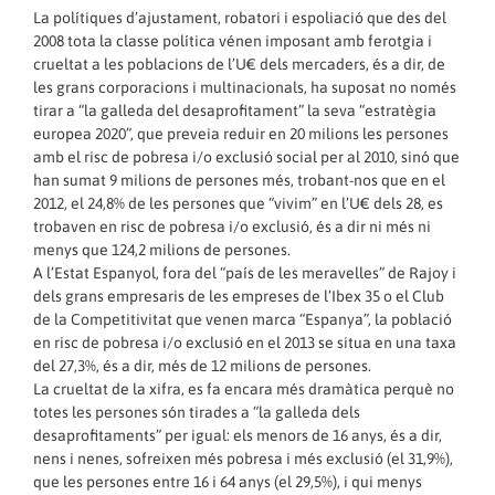
La polítiques d’ajustament, robatori i espoliació que des del
2008 tota la classe política vénen imposant amb ferotgia i
crueltat a les poblacions de l’U€ dels mercaders, és a dir, de
les grans corporacions i multinacionals, ha suposat no només
tirar a “la galleda del desaprofitament” la seva “estratègia
europea 2020”, que preveia reduir en 20 milions les persones
amb el risc de pobresa i/o exclusió social per al 2010, sinó que
han sumat 9 milions de persones més, trobant-nos que en el
2012, el 24,8% de les persones que “vivim” en l’U€ dels 28, es
trobaven en risc de pobresa i/o exclusió, és a dir ni més ni
menys que 124,2 milions de persones.
A l’Estat Espanyol, fora del “país de les meravelles” de Rajoy i
dels grans empresaris de les empreses de l’Ibex 35 o el Club
de la Competitivitat que venen marca “Espanya”, la població
en risc de pobresa i/o exclusió en el 2013 se situa en una taxa
del 27,3%, és a dir, més de 12 milions de persones.
La crueltat de la xifra, es fa encara més dramàtica perquè no
totes les persones són tirades a “la galleda dels
desaprofitaments” per igual: els menors de 16 anys, és a dir,
nens i nenes, sofreixen més pobresa i més exclusió (el 31,9%),
que les persones entre 16 i 64 anys (el 29,5%), i qui menys