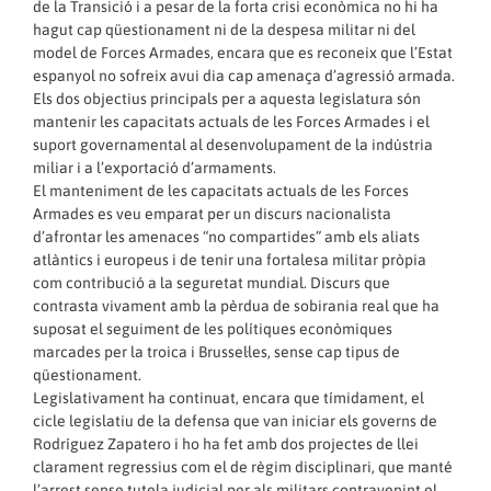
de la Transició i a pesar de la forta crisi econòmica no hi ha
hagut cap qüestionament ni de la despesa militar ni del
model de Forces Armades, encara que es reconeix que l’Estat
espanyol no sofreix avui dia cap amenaça d’agressió armada.
Els dos objectius principals per a aquesta legislatura són
mantenir les capacitats actuals de les Forces Armades i el
suport governamental al desenvolupament de la indústria
miliar i a l’exportació d’armaments.
El manteniment de les capacitats actuals de les Forces
Armades es veu emparat per un discurs nacionalista
d’afrontar les amenaces “no compartides” amb els aliats
atlàntics i europeus i de tenir una fortalesa militar pròpia
com contribució a la seguretat mundial. Discurs que
contrasta vivament amb la pèrdua de sobirania real que ha
suposat el seguiment de les polítiques econòmiques
marcades per la troica i Brussel·les, sense cap tipus de
qüestionament.
Legislativament ha continuat, encara que tímidament, el
cicle legislatiu de la defensa que van iniciar els governs de
Rodríguez Zapatero i ho ha fet amb dos projectes de llei
clarament regressius com el de règim disciplinari, que manté
l’arrest sense tutela judicial per als militars contravenint el