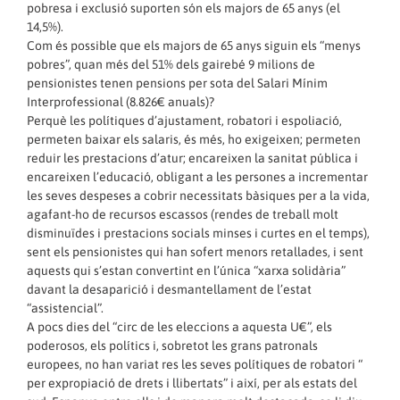
pobresa i exclusió suporten són els majors de 65 anys (el
14,5%).
Com és possible que els majors de 65 anys siguin els “menys
pobres”, quan més del 51% dels gairebé 9 milions de
pensionistes tenen pensions per sota del Salari Mínim
Interprofessional (8.826€ anuals)?
Perquè les polítiques d’ajustament, robatori i espoliació,
permeten baixar els salaris, és més, ho exigeixen; permeten
reduir les prestacions d’atur; encareixen la sanitat pública i
encareixen l’educació, obligant a les persones a incrementar
les seves despeses a cobrir necessitats bàsiques per a la vida,
agafant-ho de recursos escassos (rendes de treball molt
disminuïdes i prestacions socials minses i curtes en el temps),
sent els pensionistes qui han sofert menors retallades, i sent
aquests qui s’estan convertint en l’única “xarxa solidària”
davant la desaparició i desmantellament de l’estat
“assistencial”.
A pocs dies del “circ de les eleccions a aquesta U€”, els
poderosos, els polítics i, sobretot les grans patronals
europees, no han variat res les seves polítiques de robatori “
per expropiació de drets i llibertats” i així, per als estats del