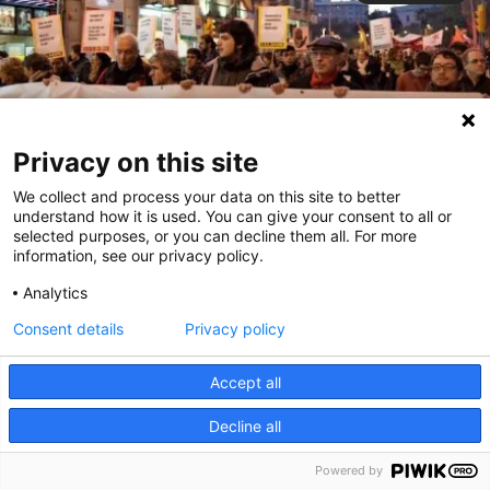
Privacy on this site
We collect and process your data on this site to better
understand how it is used. You can give your consent to all or
selected purposes, or you can decline them all. For more
information, see our privacy policy.
Perill: feixistes i racistes! Construïm
Analytics
Unitat contra el feixisme i el racisme
Consent details
Privacy policy
La nit electoral del 28N va provocar un ensurt a molta gent.
Accept all
Semblava que el partit feixista, Plataforma per Catalunya,
entraria al Parlament. Al final, en Josep Anglada es va quedar
Decline all
fora, però el balanç dels comicis no deixa de ser alarmant.
Més de 75 mil persones han votat una candidatura liderada
Powered by
per un home que diu que “porta l’àguila al cor”, un home que