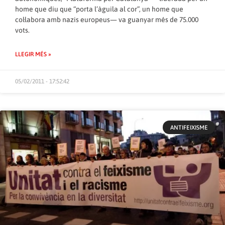
home que diu que “porta l’àguila al cor”, un home que
col·labora amb nazis europeus— va guanyar més de 75.000
vots.
LLEGIR MÉS »
05/02/2011 - 17:52:42
ANTIFEIXISME