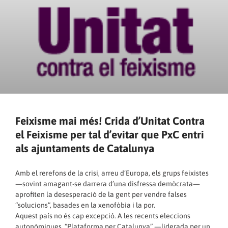
Feixisme mai més! Crida d’Unitat Contra
el Feixisme per tal d’evitar que PxC entri
als ajuntaments de Catalunya
Amb el rerefons de la crisi, arreu d’Europa, els grups feixistes
—sovint amagant-se darrera d’una disfressa demòcrata—
aprofiten la desesperació de la gent per vendre falses
“solucions”, basades en la xenofòbia i la por.
Aquest país no és cap excepció. A les recents eleccions
autonòmiques, “Plataforma per Catalunya” —liderada per un