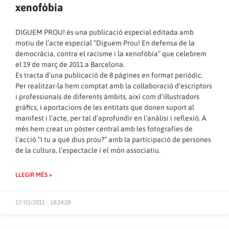
xenofòbia
DIGUEM PROU! és una publicació especial editada amb
motiu de l’acte especial “Diguem Prou! En defensa de la
democràcia, contra el racisme i la xenofòbia” que celebrem
el 19 de març de 2011 a Barcelona.
Es tracta d’una publicació de 8 pàgines en format periòdic.
Per realitzar-la hem comptat amb la col·laboració d’escriptors
i professionals de diferents àmbits, així com d’il·lustradors
gràfics, i aportacions de les entitats que donen suport al
manifest i l’acte, per tal d’aprofundir en l’anàlisi i reflexió. A
més hem creat un pòster central amb les fotografíes de
l’acció “I tu a què dius prou?” amb la participació de persones
de la cultura, l’espectacle i el món associatiu.
LLEGIR MÉS »
17/03/2011 - 18:24:28