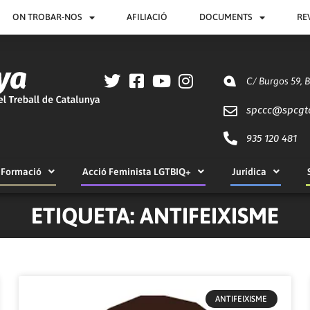
ON TROBAR-NOS
AFILIACIÓ
DOCUMENTS
RE
C/ Burgos 59, 
spccc@
spcgt
935 120 481
Formació
Acció Feminista LGTBIQ+
Jurídica
ETIQUETA: ANTIFEIXISME
Pàgina
Pàgina
Pàgina
Pàgina
Pàgina
Pàgina
Pàgina
Pàgina
Pàgina
Pàgina
ANTIFEIXISME