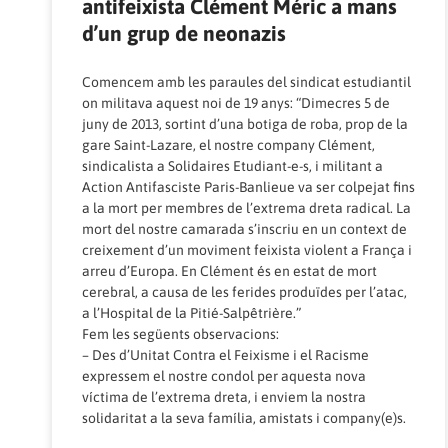
antifeixista Clément Méric a mans
d’un grup de neonazis
Comencem amb les paraules del sindicat estudiantil
on militava aquest noi de 19 anys: “Dimecres 5 de
juny de 2013, sortint d’una botiga de roba, prop de la
gare Saint-Lazare, el nostre company Clément,
sindicalista a Solidaires Etudiant-e-s, i militant a
Action Antifasciste Paris-Banlieue va ser colpejat fins
a la mort per membres de l’extrema dreta radical. La
mort del nostre camarada s’inscriu en un context de
creixement d’un moviment feixista violent a França i
arreu d’Europa. En Clément és en estat de mort
cerebral, a causa de les ferides produïdes per l’atac,
a l’Hospital de la Pitié-Salpêtrière.”
Fem les següents observacions:
– Des d’Unitat Contra el Feixisme i el Racisme
expressem el nostre condol per aquesta nova
víctima de l’extrema dreta, i enviem la nostra
solidaritat a la seva família, amistats i company(e)s.