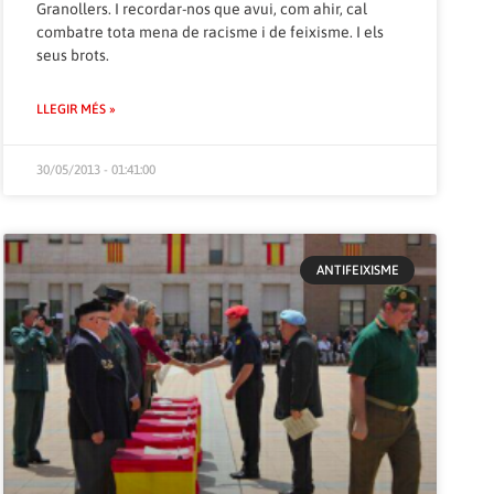
Granollers. I recordar-nos que avui, com ahir, cal
combatre tota mena de racisme i de feixisme. I els
seus brots.
LLEGIR MÉS »
30/05/2013 - 01:41:00
ANTIFEIXISME