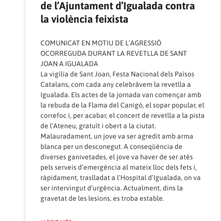
de l’Ajuntament d’Igualada contra
la violència feixista
COMUNICAT EN MOTIU DE L’AGRESSIÓ
OCORREGUDA DURANT LA REVETLLA DE SANT
JOAN A IGUALADA
La vigília de Sant Joan, Festa Nacional dels Països
Catalans, com cada any celebràvem la revetlla a
Igualada. Els actes de la jornada van començar amb
la rebuda de la Flama del Canigó, el sopar popular, el
correfoc i, per acabar, el concert de revetlla a la pista
de l’Ateneu, gratuït i obert a la ciutat.
Malauradament, un jove va ser agredit amb arma
blanca per un desconegut. A conseqüència de
diverses ganivetades, el jove va haver de ser atès
pels serveis d’emergència al mateix lloc dels fets i,
ràpidament, traslladat a l’Hospital d’Igualada, on va
ser intervingut d’urgència. Actualment, dins la
gravetat de les lesions, es troba estable.