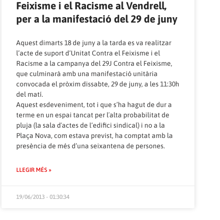
Feixisme i el Racisme al Vendrell,
per a la manifestació del 29 de juny
Aquest dimarts 18 de juny a la tarda es va realitzar
l’acte de suport d’Unitat Contra el Feixisme i el
Racisme a la campanya del 29J Contra el Feixisme,
que culminarà amb una manifestació unitària
convocada el pròxim dissabte, 29 de juny, a les 11:30h
del matí.
Aquest esdeveniment, tot i que s’ha hagut de dur a
terme en un espai tancat per l´alta probabilitat de
pluja (la sala d´actes de l’edifici sindical) i no a la
Plaça Nova, com estava previst, ha comptat amb la
presència de més d’una seixantena de persones.
LLEGIR MÉS »
19/06/2013 - 01:30:34