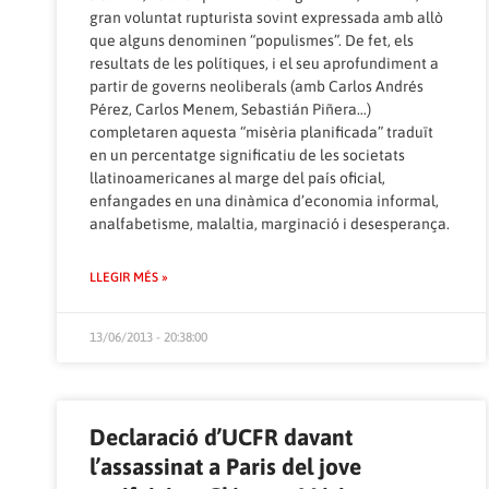
gran voluntat rupturista sovint expressada amb allò
que alguns denominen “populismes”. De fet, els
resultats de les polítiques, i el seu aprofundiment a
partir de governs neoliberals (amb Carlos Andrés
Pérez, Carlos Menem, Sebastián Piñera…)
completaren aquesta “misèria planificada” traduït
en un percentatge significatiu de les societats
llatinoamericanes al marge del país oficial,
enfangades en una dinàmica d’economia informal,
analfabetisme, malaltia, marginació i desesperança.
LLEGIR MÉS »
13/06/2013 - 20:38:00
Declaració d’UCFR davant
l’assassinat a Paris del jove