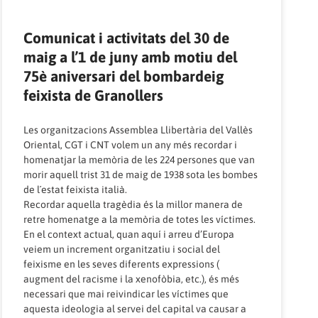
Comunicat i activitats del 30 de
maig a l’1 de juny amb motiu del
75è aniversari del bombardeig
feixista de Granollers
Les organitzacions Assemblea Llibertària del Vallès
Oriental, CGT i CNT volem un any més recordar i
homenatjar la memòria de les 224 persones que van
morir aquell trist 31 de maig de 1938 sota les bombes
de l´estat feixista italià.
Recordar aquella tragèdia és la millor manera de
retre homenatge a la memòria de totes les víctimes.
En el context actual, quan aquí i arreu d’Europa
veiem un increment organitzatiu i social del
feixisme en les seves diferents expressions (
augment del racisme i la xenofòbia, etc.), és més
necessari que mai reivindicar les víctimes que
aquesta ideologia al servei del capital va causar a