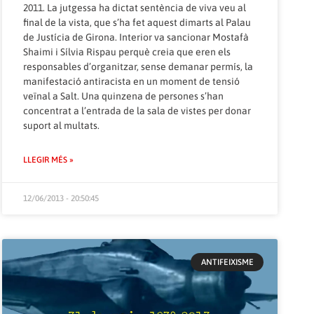
2011. La jutgessa ha dictat sentència de viva veu al
final de la vista, que s’ha fet aquest dimarts al Palau
de Justícia de Girona. Interior va sancionar Mostafà
Shaimi i Sílvia Rispau perquè creia que eren els
responsables d’organitzar, sense demanar permís, la
manifestació antiracista en un moment de tensió
veïnal a Salt. Una quinzena de persones s’han
concentrat a l’entrada de la sala de vistes per donar
suport al multats.
LLEGIR MÉS »
12/06/2013 - 20:50:45
ANTIFEIXISME