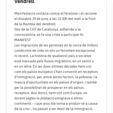
Vendrell
Manifestació unitària contra el feixisme i el racisme
el dissabte 29 de juny, a les 11:30h del matí a la Font
de la Rambla del Vendrell.
Des de la CGT de Catalunya, adherida a la
convocatòria, es fa una crida a participar-hi.
MANIFEST
Les migracions de les persones en la cerca de millors
condicions de vida no són un fenomen excepcional
ni recent. La història de qualsevol país o societat
està marcada pels fluxos migratoris, en un sentit o
en un altre. En les dues últimes dècades hem vist
com els països europeus s’han convertit en receptors
d’immigració, per, entre altres factors, la pobresa i la
manca d’oportunitats en els països d’origen, i també
per la possibilitat de prosperar en els països
receptors. Així doncs, hem vist com Europa, on
durant segles la població emigrava a altres
continents – i que avui dia torna a produir-se a causa
de la crisi -, ha passat a ser destí de la immigració.