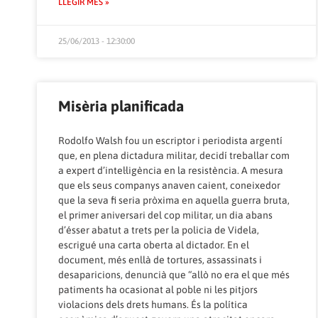
LLEGIR MÉS »
25/06/2013 - 12:30:00
Misèria planificada
Rodolfo Walsh fou un escriptor i periodista argentí
que, en plena dictadura militar, decidí treballar com
a expert d’intel·ligència en la resistència. A mesura
que els seus companys anaven caient, coneixedor
que la seva fi seria pròxima en aquella guerra bruta,
el primer aniversari del cop militar, un dia abans
d’ésser abatut a trets per la policia de Videla,
escrigué una carta oberta al dictador. En el
document, més enllà de tortures, assassinats i
desaparicions, denuncià que “allò no era el que més
patiments ha ocasionat al poble ni les pitjors
violacions dels drets humans. És la política