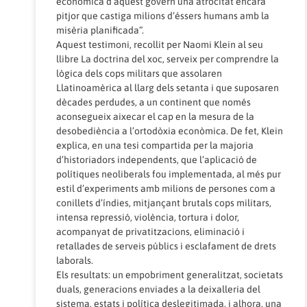
econòmica d’aquest govern una atrocitat encara
pitjor que castiga milions d’éssers humans amb la
misèria planificada”.
Aquest testimoni, recollit per Naomi Klein al seu
llibre La doctrina del xoc, serveix per comprendre la
lògica dels cops militars que assolaren
Llatinoamèrica al llarg dels setanta i que suposaren
dècades perdudes, a un continent que només
aconsegueix aixecar el cap en la mesura de la
desobediència a l’ortodòxia econòmica. De fet, Klein
explica, en una tesi compartida per la majoria
d’historiadors independents, que l’aplicació de
polítiques neoliberals fou implementada, al més pur
estil d’experiments amb milions de persones com a
conillets d’índies, mitjançant brutals cops militars,
intensa repressió, violència, tortura i dolor,
acompanyat de privatitzacions, eliminació i
retallades de serveis públics i esclafament de drets
laborals.
Els resultats: un empobriment generalitzat, societats
duals, generacions enviades a la deixalleria del
sistema, estats i política deslegitimada, i alhora, una