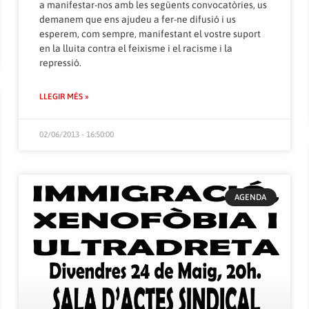
a manifestar-nos amb les següents convocatòries, us
demanem que ens ajudeu a fer-ne difusió i us
esperem, com sempre, manifestant el vostre suport
en la lluita contra el feixisme i el racisme i la
repressió.
LLEGIR MÉS »
02/06/2013 - 16:50:00
AGENDA