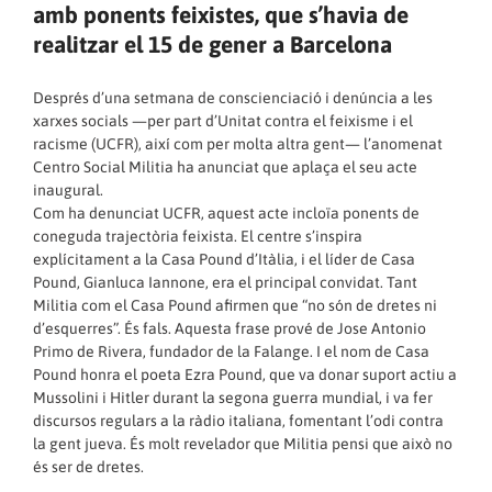
amb ponents feixistes, que s’havia de
realitzar el 15 de gener a Barcelona
Després d’una setmana de conscienciació i denúncia a les
xarxes socials —per part d’Unitat contra el feixisme i el
racisme (UCFR), així com per molta altra gent— l’anomenat
Centro Social Militia ha anunciat que aplaça el seu acte
inaugural.
Com ha denunciat UCFR, aquest acte incloïa ponents de
coneguda trajectòria feixista. El centre s’inspira
explícitament a la Casa Pound d’Itàlia, i el líder de Casa
Pound, Gianluca Iannone, era el principal convidat. Tant
Militia com el Casa Pound afirmen que “no són de dretes ni
d’esquerres”. És fals. Aquesta frase prové de Jose Antonio
Primo de Rivera, fundador de la Falange. I el nom de Casa
Pound honra el poeta Ezra Pound, que va donar suport actiu a
Mussolini i Hitler durant la segona guerra mundial, i va fer
discursos regulars a la ràdio italiana, fomentant l’odi contra
la gent jueva. És molt revelador que Militia pensi que això no
és ser de dretes.