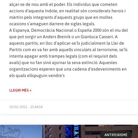
alçar-se de nou amb el poder. Els individus que cometen
accions d’aquesta índole, en realitat són considerats herois i
màrtirs pels integrants d’aquests grups que en moltes
ocasions s’amaguen darrere de sigles legals.
A Espanya, Democràcia Nacional o España 2000 són el niu del
que pot sorgir un Anders Breivik o un Gianluca Casseri. A
aquests partits, en lloc d’aplicar-se’ls judicialment la Llei de
Partits com es va fer amb aquells vinculats al terrorisme, se’ls
intenta apagar amb trampes legals (com el requisit dels
avals) que no fan sinó ajornar la seva extinció. Aquestes
organitzacions esperen que una cadena d’esdeveniments en
els quals ellspuguin vendre’s
LLEGIR MÉS »
10/01/2012 - 21:44:18
ANTIFEIXISME