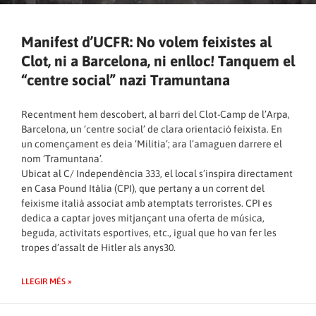
Manifest d’UCFR: No volem feixistes al
Clot, ni a Barcelona, ni enlloc! Tanquem el
“centre social” nazi Tramuntana
Recentment hem descobert, al barri del Clot-Camp de l’Arpa,
Barcelona, un ‘centre social’ de clara orientació feixista. En
un començament es deia ‘Militia’; ara l’amaguen darrere el
nom ‘Tramuntana’.
Ubicat al C/ Independència 333, el local s’inspira directament
en Casa Pound Itàlia (CPI), que pertany a un corrent del
feixisme italià associat amb atemptats terroristes. CPI es
dedica a captar joves mitjançant una oferta de música,
beguda, activitats esportives, etc., igual que ho van fer les
tropes d’assalt de Hitler als anys30.
LLEGIR MÉS »