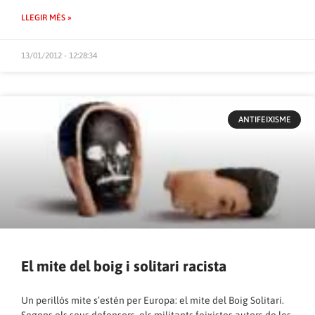
LLEGIR MÉS »
13/01/2012 - 12:28:34
ANTIFEIXISME
El mite del boig i solitari racista
Un perillós mite s’estén per Europa: el mite del Boig Solitari.
Segons els seus defensors, els militants feixistes autors de les