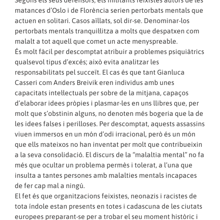
matances d’Oslo i de Florència serien pertorbats mentals que
actuen en solitari. Casos aïllats, sol dir-se. Denominar-los
pertorbats mentals tranquil·litza a molts que despatxen com
malalt a tot aquell que comet un acte menyspreable.
És molt fàcil per descomptat atribuir a problemes psiquiàtrics
qualsevol tipus d’excés; això evita analitzar les
responsabilitats pel succeït. El cas és que tant Gianluca
Casseri com Anders Breivik eren individus amb unes
capacitats intel·lectuals per sobre de la mitjana, capaços
d’elaborar idees pròpies i plasmar-les en uns llibres que, per
molt que s’obstinin alguns, no denoten més bogeria que la de
les idees falses i perilloses. Per descomptat, aquests assassins
viuen immersos en un món d’odi irracional, però és un món
que ells mateixos no han inventat per molt que contribueixin
a la seva consolidació. El discurs de la “malaltia mental” no fa
més que ocultar un problema permès i tolerat, a l’una que
insulta a tantes persones amb malalties mentals incapaces
de fer cap mal a ningú.
El fet és que organitzacions feixistes, neonazis i racistes de
tota índole estan presents en totes i cadascuna de les ciutats
europees preparant-se per a trobar el seu moment històric i