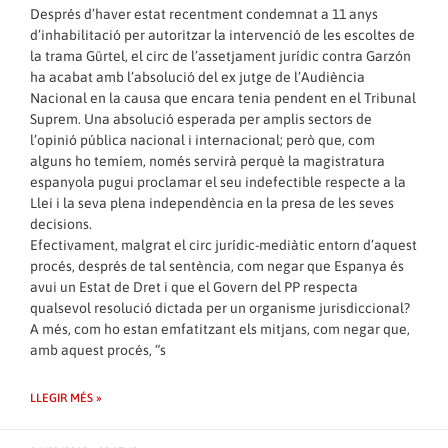
Després d’haver estat recentment condemnat a 11 anys
d’inhabilitació per autoritzar la intervenció de les escoltes de
la trama Gürtel, el circ de l’assetjament jurídic contra Garzón
ha acabat amb l’absolució del ex jutge de l’Audiència
Nacional en la causa que encara tenia pendent en el Tribunal
Suprem. Una absolució esperada per amplis sectors de
l’opinió pública nacional i internacional; però que, com
alguns ho temíem, només servirà perquè la magistratura
espanyola pugui proclamar el seu indefectible respecte a la
Llei i la seva plena independència en la presa de les seves
decisions.
Efectivament, malgrat el circ jurídic-mediàtic entorn d’aquest
procés, després de tal sentència, com negar que Espanya és
avui un Estat de Dret i que el Govern del PP respecta
qualsevol resolució dictada per un organisme jurisdiccional?
A més, com ho estan emfatitzant els mitjans, com negar que,
amb aquest procés, “s
LLEGIR MÉS »