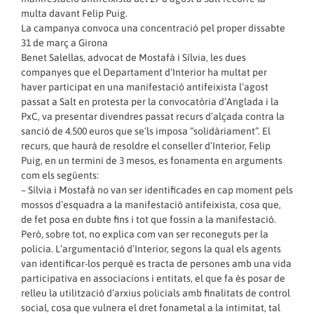
multa davant Felip Puig.
La campanya convoca una concentració pel proper dissabte
31 de març a Girona
Benet Salellas, advocat de Mostafà i Sílvia, les dues
companyes que el Departament d’Interior ha multat per
haver participat en una manifestació antifeixista l’agost
passat a Salt en protesta per la convocatòria d’Anglada i la
PxC, va presentar divendres passat recurs d’alçada contra la
sanció de 4.500 euros que se’ls imposa “solidàriament”. El
recurs, que haurà de resoldre el conseller d’Interior, Felip
Puig, en un termini de 3 mesos, es fonamenta en arguments
com els següents:
– Sílvia i Mostafà no van ser identificades en cap moment pels
mossos d’esquadra a la manifestació antifeixista, cosa que,
de fet posa en dubte fins i tot que fossin a la manifestació.
Però, sobre tot, no explica com van ser reconeguts per la
policia. L’argumentació d’Interior, segons la qual els agents
van identificar-los perquè es tracta de persones amb una vida
participativa en associacions i entitats, el que fa és posar de
relleu la utilització d’arxius policials amb finalitats de control
social, cosa que vulnera el dret fonametal a la intimitat, tal