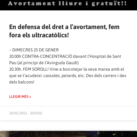
En defensa del dret a l’avortament, fem
fora els ultracatòlics!
– DIMECRES 25 DE GENER
20.00h CONTRA-CONCENTRACIÓ davant l’Hospital de Sant
Pau (al principi de l’Avinguda Gaudí)
20.30h. FEM SOROLL! Vine a boicotejar la seva marxa amb el
que se t’acudeixi: cassoles, petards, etc. Des dels carrers i des
dels balcons!
LLEGIR MÉS »
24/01/2012 - 20:55:02