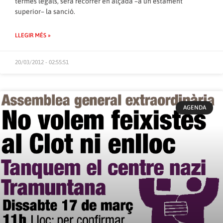
termes legals, serà recórrer en alçada –a un estament
superior– la sanció.
LLEGIR MÉS »
20/03/2012 - 02:55:51
AGENDA