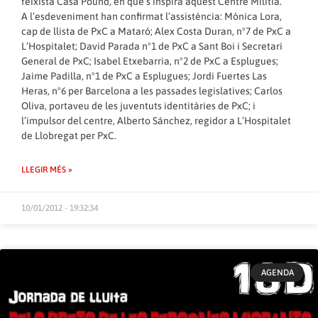
feixista Casa Pound, en què s’inspira aquest Centre Militia.
A l’esdeveniment han confirmat l’assistència: Mònica Lora,
cap de llista de PxC a Mataró; Alex Costa Duran, nº7 de PxC a
L’Hospitalet; David Parada nº1 de PxC a Sant Boi i Secretari
General de PxC; Isabel Etxebarria, nº2 de PxC a Esplugues;
Jaime Padilla, nº1 de PxC a Esplugues; Jordi Fuertes Las
Heras, nº6 per Barcelona a les passades legislatives; Carlos
Oliva, portaveu de les juventuts identitàries de PxC; i
l’impulsor del centre, Alberto Sánchez, regidor a L’Hospitalet
de Llobregat per PxC.
LLEGIR MÉS »
10/01/2012 - 19:32:34
AGENDA