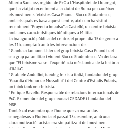
Alberto Sánchez, regidor de PxC a L’Hospitalet de Llobregat,
que ha viatjat recentment a la ciutat de Roma per conèixer
els moviments feixistes Casa Pound i Blocco Studantesco,
amb els quals es basa aquest centre, així com ha visitat
recentment “Proyecto Impulso” a Castelló, un centre feixista
amb unes característiques idèntiques a Militia.
La inauguració pública del centre, el proper dia 15 de gener a
les 11h, comptarà amb les intervencions de:
* Gianluca Iannone: Líder del grup feixista Casa Pound i del
seu grup paramilitar i violent Blocco Studentesco. Va declarar
que “El feixisme va ser l’experiència més bonica de la història
d’Itàlia”.
* Grabiele Andolfini, ideòleg feixista italià, fundador del grup
”Guardia d’Honor de Mussolini” i del Centre d’Estudis Polaris,
un think tank neo-feixista.
* Enrique Ravello: Responsable de relacions internacionals de
PxC. Ex-membre del grup neonazi CEDADE i fundador del
MSR.
També cal esmentar que l’home que va matar dos
senegalesos a Florència el passat 13 desembre, amb una
clara motivació racista, era simpatitzant del moviment