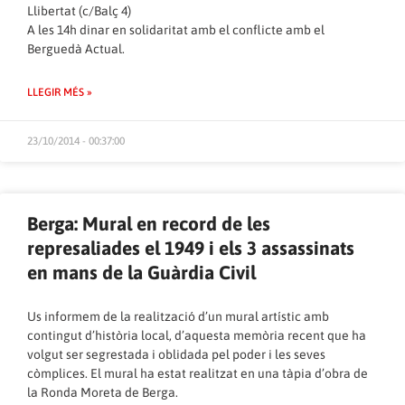
Llibertat (c/Balç 4)
A les 14h dinar en solidaritat amb el conflicte amb el
Berguedà Actual.
LLEGIR MÉS »
23/10/2014 - 00:37:00
Berga: Mural en record de les
represaliades el 1949 i els 3 assassinats
en mans de la Guàrdia Civil
Us informem de la realització d’un mural artístic amb
contingut d’història local, d’aquesta memòria recent que ha
volgut ser segrestada i oblidada pel poder i les seves
còmplices. El mural ha estat realitzat en una tàpia d’obra de
la Ronda Moreta de Berga.