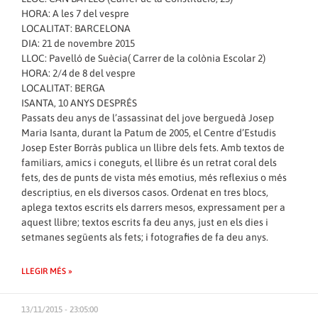
HORA: A les 7 del vespre
LOCALITAT: BARCELONA
DIA: 21 de novembre 2015
LLOC: Pavelló de Suècia( Carrer de la colònia Escolar 2)
HORA: 2/4 de 8 del vespre
LOCALITAT: BERGA
ISANTA, 10 ANYS DESPRÉS
Passats deu anys de l’assassinat del jove berguedà Josep
Maria Isanta, durant la Patum de 2005, el Centre d’Estudis
Josep Ester Borràs publica un llibre dels fets. Amb textos de
familiars, amics i coneguts, el llibre és un retrat coral dels
fets, des de punts de vista més emotius, més reflexius o més
descriptius, en els diversos casos. Ordenat en tres blocs,
aplega textos escrits els darrers mesos, expressament per a
aquest llibre; textos escrits fa deu anys, just en els dies i
setmanes següents als fets; i fotografies de fa deu anys.
LLEGIR MÉS »
13/11/2015 - 23:05:00