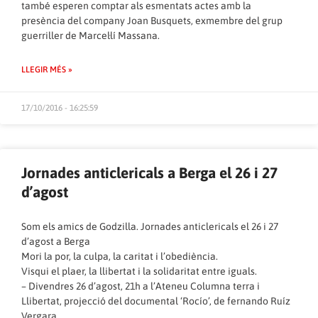
també esperen comptar als esmentats actes amb la
presència del company Joan Busquets, exmembre del grup
guerriller de Marcel·lí Massana.
LLEGIR MÉS »
17/10/2016 - 16:25:59
Jornades anticlericals a Berga el 26 i 27
d’agost
Som els amics de Godzilla. Jornades anticlericals el 26 i 27
d’agost a Berga
Mori la por, la culpa, la caritat i l’obediència.
Visqui el plaer, la llibertat i la solidaritat entre iguals.
– Divendres 26 d’agost, 21h a l’Ateneu Columna terra i
Llibertat, projecció del documental ‘Rocío’, de fernando Ruíz
Vergara.