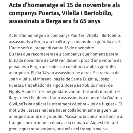
Acte d’homenatge el 15 de novembre als
companys Puertas, Vilella i Bertobillo,
assassinats a Berga ara fa 65 anys
Acte d’homenatge als companys Puertas, Vilella i Bertobillo,
assassinats a Berga ara fa 65 anys a mans de la guàrdia civil.
L’acte serà el proper dissabte 15 de novembre.
Els fets que recordarem i els companys que homenatjarem
El 10 de novembre de 1949 van detenir prop d’una vintena de
persones a Berga acusades de col·laborar amb la guerrilla
anarquista. El dia 14 van assassinar-ne a tres. Es tractava de:
Joan Vilella, el Moreno, pagès de Santa Eugínia, Josep
Puertas, treballador de Fígols, Josep Bertobillo miner de
Fígols. Aquests tres berguedans van ser torturats durant tres
llargs dies i finalment foren assassinats a mans de la Guàrdia
Civil, se’ls va aplicar la tristament cèlebre «llei de fugues». El
motiu de l’assassinat era haver col·laborat amb la guerrilla
anarquista, amb els grups del Massana, la única resistència al
franquisme en aquella època a la comarca. Aquest fet tant
greu, aquesta salvatjada, una més del franquisme, va