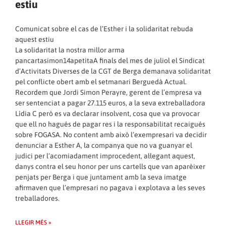
estiu
Comunicat sobre el cas de l’Esther i la solidaritat rebuda
aquest estiu
La solidaritat la nostra millor arma
pancartasimon14apetitaA finals del mes de juliol el Sindicat
d’Activitats Diverses de la CGT de Berga demanava solidaritat
pel conflicte obert amb el setmanari Berguedà Actual.
Recordem que Jordi Simon Perayre, gerent de l’empresa va
ser sentenciat a pagar 27.115 euros, a la seva extreballadora
Lídia C però es va declarar insolvent, cosa que va provocar
que ell no hagués de pagar res i la responsabilitat recaigués
sobre FOGASA. No content amb això l’exempresari va decidir
denunciar a Esther A, la companya que no va guanyar el
judici per l’acomiadament improcedent, al·legant aquest,
danys contra el seu honor per uns cartells que van aparèixer
penjats per Berga i que juntament amb la seva imatge
afirmaven que l’empresari no pagava i explotava a les seves
treballadores.
LLEGIR MÉS »