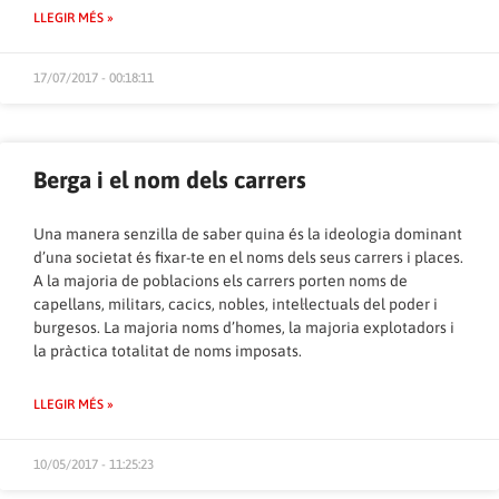
LLEGIR MÉS »
17/07/2017 - 00:18:11
Berga i el nom dels carrers
Una manera senzilla de saber quina és la ideologia dominant
d’una societat és fixar-te en el noms dels seus carrers i places.
A la majoria de poblacions els carrers porten noms de
capellans, militars, cacics, nobles, intel·lectuals del poder i
burgesos. La majoria noms d’homes, la majoria explotadors i
la pràctica totalitat de noms imposats.
LLEGIR MÉS »
10/05/2017 - 11:25:23