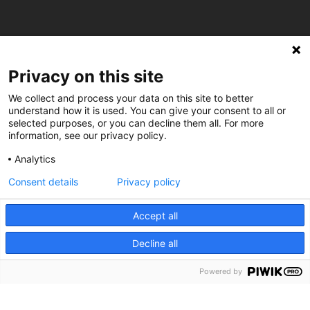
Privacy on this site
C/ Burgos 59, Baixos – 08014 Barcelona
We collect and process your data on this site to better
understand how it is used. You can give your consent to all or
spccc@
spcgtcatalunya.cat
selected purposes, or you can decline them all. For more
information, see our privacy policy.
935 120 481
Analytics
Consent details
Privacy policy
@CGTCatalunya
cgtcatalunya
Accept all
CGTCatalunya
Decline all
cgtcatalunya
Powered by