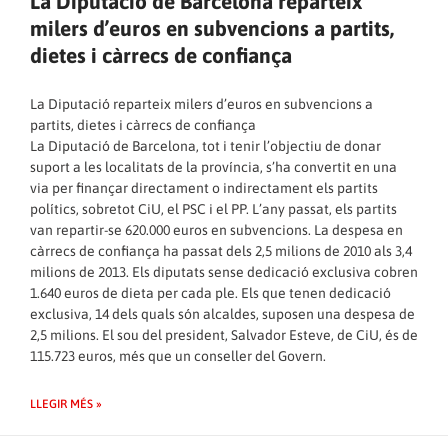
La Diputació de Barcelona reparteix
milers d’euros en subvencions a partits,
dietes i càrrecs de confiança
La Diputació reparteix milers d’euros en subvencions a
partits, dietes i càrrecs de confiança
La Diputació de Barcelona, tot i tenir l’objectiu de donar
suport a les localitats de la província, s’ha convertit en una
via per finançar directament o indirectament els partits
polítics, sobretot CiU, el PSC i el PP. L’any passat, els partits
van repartir-se 620.000 euros en subvencions. La despesa en
càrrecs de confiança ha passat dels 2,5 milions de 2010 als 3,4
milions de 2013. Els diputats sense dedicació exclusiva cobren
1.640 euros de dieta per cada ple. Els que tenen dedicació
exclusiva, 14 dels quals són alcaldes, suposen una despesa de
2,5 milions. El sou del president, Salvador Esteve, de CiU, és de
115.723 euros, més que un conseller del Govern.
LLEGIR MÉS »