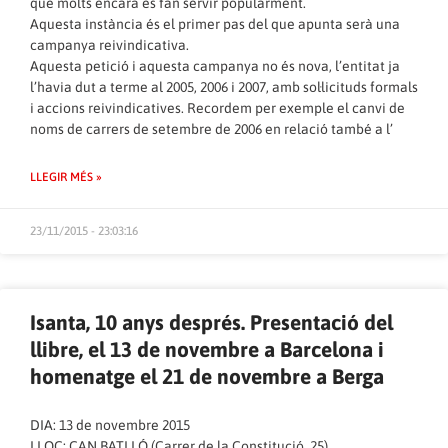
que molts encara es fan servir popularment.
Aquesta instància és el primer pas del que apunta serà una
campanya reivindicativa.
Aquesta petició i aquesta campanya no és nova, l’entitat ja
l’havia dut a terme al
2005
, 2006 i
2007
, amb sol·licituds formals
i accions reivindicatives. Recordem per exemple el
canvi de
noms de carrers de setembre de 2006
en relació també a l’
LLEGIR MÉS »
23/11/2015 - 23:03:16
Isanta, 10 anys després. Presentació del
llibre, el 13 de novembre a Barcelona i
homenatge el 21 de novembre a Berga
DIA: 13 de novembre 2015
LLOC: CAN BATLLÓ (Carrer de la Constitució, 25)