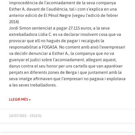
improcedència de l’acomiadament de la seva companya
Esther A. davant de l’audiència, tal i com s’explica en una
anterior edició de El Pèsol Negre (vegeu l’edició de febrer
2014).
Jordi Simon sentenciat a pagar 27.115 euros, a la seva
extreballadora Lídia C. es va declarar insolvent cosa que va
provocar que ell no hagués de pagar i recaigués la
responsabilitat a FOGASA. No content amb això l’exempresari
va decidir denunciar a Esther A., la companya que no va
guanyar el judici sobre l’acomiadament, al·legant aquest,
danys contra el seu honor per uns cartells que van aparèixer
penjats en diferents zones de Berga i que juntament amb la
seva imatge afirmaven que l’empresari no pagava i explotava
a les seves treballadores.
LLEGIR MÉS »
14/07/2015 - 19:22:31