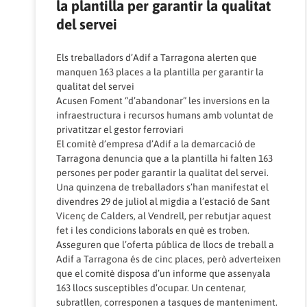
la plantilla per garantir la qualitat
del servei
Els treballadors d’Adif a Tarragona alerten que
manquen 163 places a la plantilla per garantir la
qualitat del servei
Acusen Foment “d’abandonar” les inversions en la
infraestructura i recursos humans amb voluntat de
privatitzar el gestor ferroviari
El comitè d’empresa d’Adif a la demarcació de
Tarragona denuncia que a la plantilla hi falten 163
persones per poder garantir la qualitat del servei.
Una quinzena de treballadors s’han manifestat el
divendres 29 de juliol al migdia a l’estació de Sant
Vicenç de Calders, al Vendrell, per rebutjar aquest
fet i les condicions laborals en què es troben.
Asseguren que l’oferta pública de llocs de treball a
Adif a Tarragona és de cinc places, però adverteixen
que el comitè disposa d’un informe que assenyala
163 llocs susceptibles d’ocupar. Un centenar,
subratllen, corresponen a tasques de manteniment.