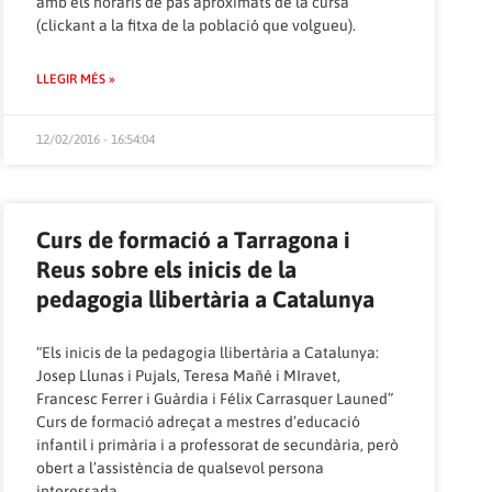
amb els horaris de pas aproximats de la cursa
(clickant a la fitxa de la població que volgueu).
LLEGIR MÉS »
12/02/2016 - 16:54:04
Curs de formació a Tarragona i
Reus sobre els inicis de la
pedagogia llibertària a Catalunya
“Els inicis de la pedagogia llibertària a Catalunya:
Josep Llunas i Pujals, Teresa Mañé i MIravet,
Francesc Ferrer i Guàrdia i Félix Carrasquer Launed”
Curs de formació adreçat a mestres d’educació
infantil i primària i a professorat de secundària, però
obert a l’assistència de qualsevol persona
interessada.