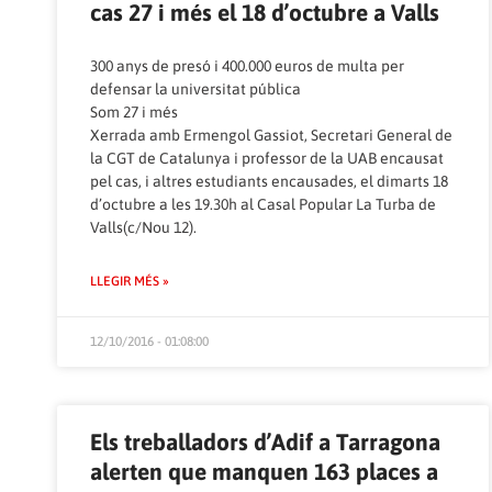
cas 27 i més el 18 d’octubre a Valls
300 anys de presó i 400.000 euros de multa per
defensar la universitat pública
Som 27 i més
Xerrada amb Ermengol Gassiot, Secretari General de
la CGT de Catalunya i professor de la UAB encausat
pel cas, i altres estudiants encausades, el dimarts 18
d’octubre a les 19.30h al Casal Popular La Turba de
Valls(c/Nou 12).
LLEGIR MÉS »
12/10/2016 - 01:08:00
Els treballadors d’Adif a Tarragona
alerten que manquen 163 places a