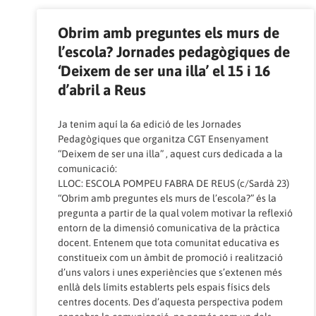
Obrim amb preguntes els murs de
l’escola? Jornades pedagògiques de
‘Deixem de ser una illa’ el 15 i 16
d’abril a Reus
Ja tenim aquí la 6a edició de les Jornades
Pedagògiques que organitza CGT Ensenyament
“Deixem de ser una illa” , aquest curs dedicada a la
comunicació:
LLOC: ESCOLA POMPEU FABRA DE REUS (c/Sardà 23)
“Obrim amb preguntes els murs de l’escola?” és la
pregunta a partir de la qual volem motivar la reflexió
entorn de la dimensió comunicativa de la pràctica
docent. Entenem que tota comunitat educativa es
constitueix com un àmbit de promoció i realització
d’uns valors i unes experiències que s’extenen més
enllà dels límits establerts pels espais físics dels
centres docents. Des d’aquesta perspectiva podem