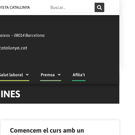
Search
VISTA CATALUNYA
Baixos – 08014 Barcelona
catalunya.cat
Salut laboral
Premsa
Afilia’t
INES
Comencem el curs amb un