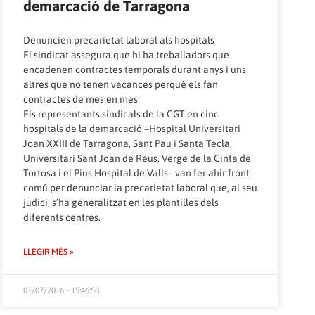
demarcació de Tarragona
Denuncien precarietat laboral als hospitals
El sindicat assegura que hi ha treballadors que
encadenen contractes temporals durant anys i uns
altres que no tenen vacances perquè els fan
contractes de mes en mes
Els representants sindicals de la CGT en cinc
hospitals de la demarcació –Hospital Universitari
Joan XXIII de Tarragona, Sant Pau i Santa Tecla,
Universitari Sant Joan de Reus, Verge de la Cinta de
Tortosa i el Pius Hospital de Valls– van fer ahir front
comú per denunciar la precarietat laboral que, al seu
judici, s’ha generalitzat en les plantilles dels
diferents centres.
LLEGIR MÉS »
01/07/2016 - 15:46:58