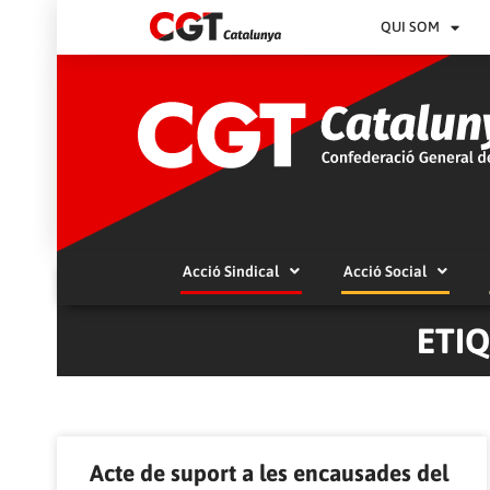
QUI SOM
Acció Sindical
Acció Social
ETI
Acte de suport a les encausades del