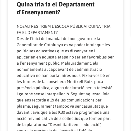
Quina tria fa el Departament
d’Ensenyament?
NOSALTRES TRIEM L’ESCOLA PÚBLICA! QUINA TRIA
FA EL DEPARTAMENT?
Des de l’inici del mandat del nou govern de la
Generalitat de Catalunya es va poder intuir que les
polítiques educatives que es dissenyarien i
aplicarien en aquesta etapa no serien favorables per
a l’ensenyament públic. Malauradament, els
nomenaments al capdavant de l’administració
educativa no han portat aires nous. Fixeu-vos bé en
les formes de la consellera Meritxell Ruiz: poca
presència pública, alguna declaració per la televisió
i gairebé sense interpel·lació. Seguint aquesta línia,
que ens recorda allò de les comunicacions per
plasma, segurament tampoc va ser casualitat que
davant l’avís que a les 9.30 estava programada una
acció reivindicativa dels col·lectius que formen part
de la plataforma “Desmilitaritzem l’educació”,
contra la presència de l’exèrcit al Saló de