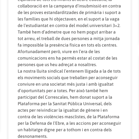
col·laboració en la campanya d’insubmissió en contra
de les proves estandarditzades de primària i suport a
les famílies que hi objectaven, en el suport a la vaga
de l’estudiantat en contra del model universitari 3+2.
També hem d’admetre que no hem pogut arribar a
tot arreu, el treball de dues persones a mitja jornada
fa impossible la presència física en tots els centres.
Afortunadament però, viure en l’era de les
comunicacions ens ha permès estar al costat de les
persones que us heu adreçat a nosaltres.
La nostra lluita sindical l’entenem lligada a la de tots
els moviments socials que treballen per aconseguir
conviure en una societat més justa i amb igualtat
d’oportunitats per a totes. Per això també hem
participat del Correscales, hem donat suport a la
Plataforma per la Sanitat Pública Universal, dels
actes per reivindicar la igualtat de gènere i en
contra de les violències masclistes, de la Plataforma
per la Defensa de l’Ebre, a les accions per aconseguir
un habitatge digne per a tothom i en contra dels
desnonaments.