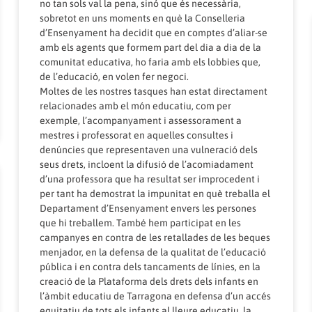
no tan sols val la pena, sinó que és necessària,
sobretot en uns moments en què la Conselleria
d’Ensenyament ha decidit que en comptes d’aliar-se
amb els agents que formem part del dia a dia de la
comunitat educativa, ho faria amb els lobbies que,
de l’educació, en volen fer negoci.
Moltes de les nostres tasques han estat directament
relacionades amb el món educatiu, com per
exemple, l’acompanyament i assessorament a
mestres i professorat en aquelles consultes i
denúncies que representaven una vulneració dels
seus drets, incloent la difusió de l’acomiadament
d’una professora que ha resultat ser improcedent i
per tant ha demostrat la impunitat en què treballa el
Departament d’Ensenyament envers les persones
que hi treballem. També hem participat en les
campanyes en contra de les retallades de les beques
menjador, en la defensa de la qualitat de l’educació
pública i en contra dels tancaments de línies, en la
creació de la Plataforma dels drets dels infants en
l’àmbit educatiu de Tarragona en defensa d’un accés
equitatiu de tots els infants al lleure educatiu, la