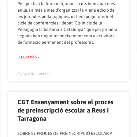
Pel que fa a la formació, aquest curs hem anat més
enllà, i a més a més d’organitzar la VIena edició de
les jornades pedagògiques, us hem pogut oferir el
cicle de conferències i debat “Els Inicis de la
Pedagogia Llibertària a Catalunya”, que per primera
vegada han tingut reconeixement com a activitats
de formació permanent del professorat.
LLEGIR MÉS »
05/07/2016 - 19:12:15
CGT Ensenyament sobre el procés
de preinscripció escolar a Reus i
Tarragona
SOBRE EL PROCÉS DE PREINSCRIPCIÓ ESCOLAR A