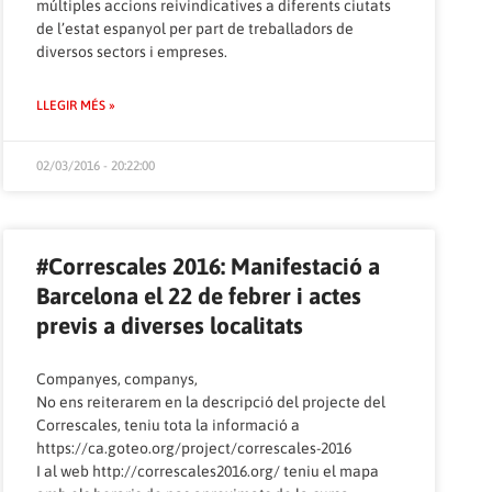
múltiples accions reivindicatives a diferents ciutats
de l’estat espanyol per part de treballadors de
diversos sectors i empreses.
LLEGIR MÉS »
02/03/2016 - 20:22:00
#Correscales 2016: Manifestació a
Barcelona el 22 de febrer i actes
previs a diverses localitats
Companyes, companys,
No ens reiterarem en la descripció del projecte del
Correscales, teniu tota la informació a
https://ca.goteo.org/project/correscales-2016
I al web
http://correscales2016.org/
teniu el mapa