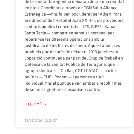
de la sanitat tarragonina deixaran de ser una realitat
en breu. Coordinats a través de TGN Salut Aliança
Estratègica —fins fa ben poc liderat per Albert Pons,
ara director de l’Hospital Joan XXIII—, els proveïdors
sanitaris públics i concertats —ICS, GiPSS i Xarxa
Santa Tecla— compartien serveis i personal per
repartir-se les diferents operacions amb la
justificació de les llistes d’espera. Aquest anunci es
produeix poc després de néixer el 2013 ja rebessin
l’oposició continuada per part del Grup de Treball en
Defensa de la Sanitat Pública de Tarragona, que
agrupa sindicats —Co.Bas, CGT i CATAC—, partits
polítics —CUP i Podem— i persones a títol
individual, fins al punt que van arribar a recollir més
de set mil signatures d’usuarisen contra.
LLEGIR MÉS »
13/06/2016 - 16:24:37