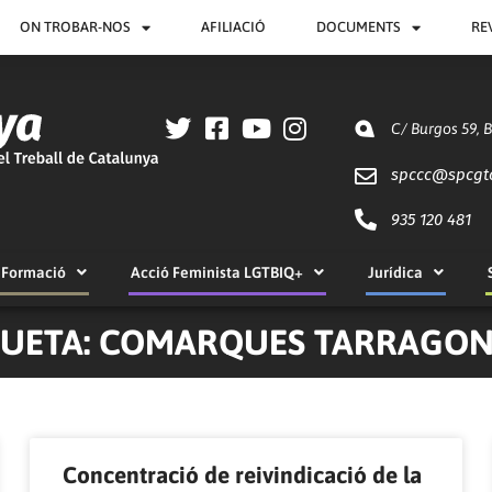
ON TROBAR-NOS
AFILIACIÓ
DOCUMENTS
RE
C/ Burgos 59, 
spccc@
spcgt
935 120 481
Formació
Acció Feminista LGTBIQ+
Jurídica
QUETA: COMARQUES TARRAGON
Pàgina
Pàgina
Pàgina
Pàgina
Concentració de reivindicació de la