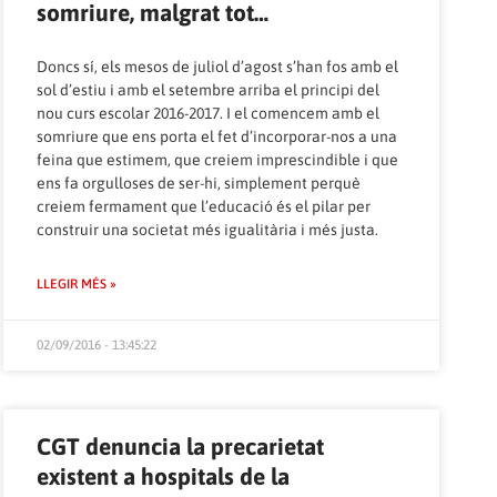
somriure, malgrat tot…
Doncs sí, els mesos de juliol d’agost s’han fos amb el
sol d’estiu i amb el setembre arriba el principi del
nou curs escolar 2016-2017. I el comencem amb el
somriure que ens porta el fet d’incorporar-nos a una
feina que estimem, que creiem imprescindible i que
ens fa orgulloses de ser-hi, simplement perquè
creiem fermament que l’educació és el pilar per
construir una societat més igualitària i més justa.
LLEGIR MÉS »
02/09/2016 - 13:45:22
CGT denuncia la precarietat
existent a hospitals de la