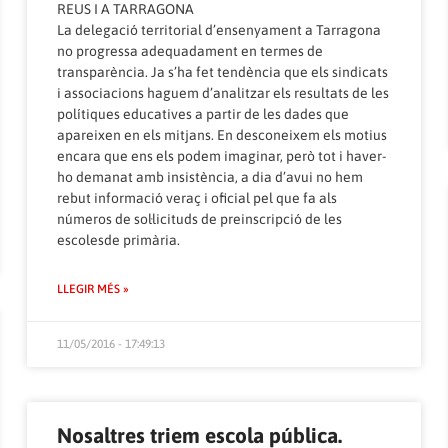
REUS I A TARRAGONA
La delegació territorial d’ensenyament a Tarragona
no progressa adequadament en termes de
transparència. Ja s’ha fet tendència que els sindicats
i associacions haguem d’analitzar els resultats de les
polítiques educatives a partir de les dades que
apareixen en els mitjans. En desconeixem els motius
encara que ens els podem imaginar, però tot i haver-
ho demanat amb insistència, a dia d’avui no hem
rebut informació veraç i oficial pel que fa als
números de sol·licituds de preinscripció de les
escolesde primària.
LLEGIR MÉS »
11/05/2016 - 17:49:13
Nosaltres triem escola pública.