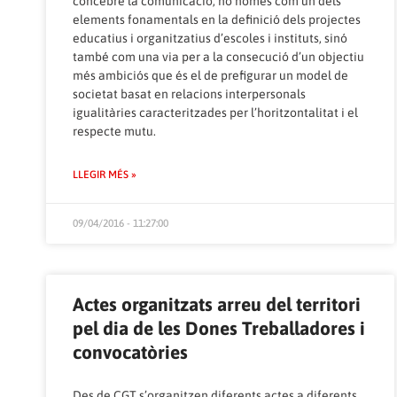
concebre la comunicació, no només com un dels
elements fonamentals en la definició dels projectes
educatius i organitzatius d’escoles i instituts, sinó
també com una via per a la consecució d’un objectiu
més ambiciós que és el de prefigurar un model de
societat basat en relacions interpersonals
igualitàries caracteritzades per l’horitzontalitat i el
respecte mutu.
LLEGIR MÉS »
09/04/2016 - 11:27:00
Actes organitzats arreu del territori
pel dia de les Dones Treballadores i
convocatòries
Des de CGT s’organitzen diferents actes a diferents