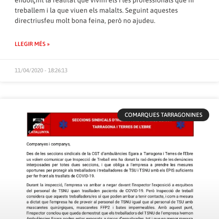
endolçint la realitat que vivim els i les professionals que hi
treballem i la que viuen els malalts. Seguint aquestes
directriusfeu molt bona feina, però no ajudeu.
LLEGIR MÉS »
11/04/2020 - 18:26:13
COMARQUES TARRAGONINES