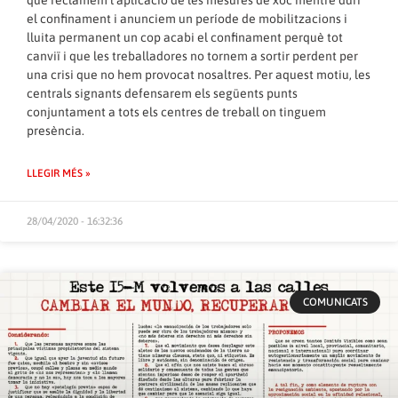
que reclamem l’aplicació de les mesures de xoc mentre duri
el confinament i anunciem un període de mobilitzacions i
lluita permanent un cop acabi el confinament perquè tot
canviï i que les treballadores no tornem a sortir perdent per
una crisi que no hem provocat nosaltres. Per aquest motiu, les
centrals signants defensarem els següents punts
conjuntament a tots els centres de treball on tinguem
presència.
LLEGIR MÉS »
28/04/2020 - 16:32:36
COMUNICATS