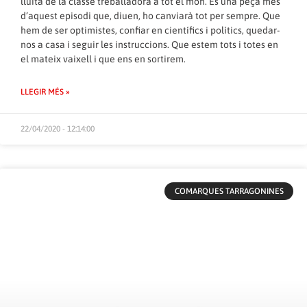
lluita de la classe treballadora a tot el món. És una peça més
d’aquest episodi que, diuen, ho canviarà tot per sempre. Que
hem de ser optimistes, confiar en científics i polítics, quedar-
nos a casa i seguir les instruccions. Que estem tots i totes en
el mateix vaixell i que ens en sortirem.
LLEGIR MÉS »
22/04/2020 - 12:14:00
COMARQUES TARRAGONINES