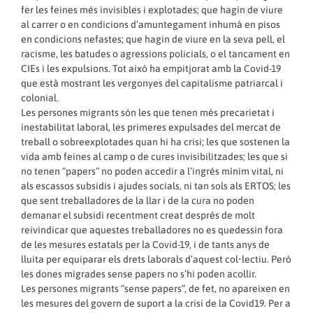
fer les feines més invisibles i explotades; que hagin de viure
al carrer o en condicions d’amuntegament inhumà en pisos
en condicions nefastes; que hagin de viure en la seva pell, el
racisme, les batudes o agressions policials, o el tancament en
CIEs i les expulsions. Tot això ha empitjorat amb la Covid-19
que està mostrant les vergonyes del capitalisme patriarcal i
colonial.
Les persones migrants són les que tenen més precarietat i
inestabilitat laboral, les primeres expulsades del mercat de
treball o sobreexplotades quan hi ha crisi; les que sostenen la
vida amb feines al camp o de cures invisibilitzades; les que si
no tenen “papers” no poden accedir a l’ingrés mínim vital, ni
als escassos subsidis i ajudes socials, ni tan sols als ERTOS; les
que sent treballadores de la llar i de la cura no poden
demanar el subsidi recentment creat després de molt
reivindicar que aquestes treballadores no es quedessin fora
de les mesures estatals per la Covid-19, i de tants anys de
lluita per equiparar els drets laborals d’aquest col•lectiu. Però
les dones migrades sense papers no s’hi poden acollir.
Les persones migrants “sense papers”, de fet, no apareixen en
les mesures del govern de suport a la crisi de la Covid19. Per a