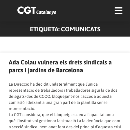
ETIQUETA: COMUNICATS
Pàgina
Pàgina
Pàgina
Pàgina
Pàgina
Pàgina
Pàgina
Pàgina
Pàgina
Pàgina
Ada Colau vulnera els drets sindicals a
parcs i jardins de Barcelona
La Direcció ha decidit unilateralment que l’única
representació de treballadors i treballadores sigui la de dos
delegats/des de CCOO, bloquejant-nos l’accés a aquesta
comissió i deixant a una gran part de la plantilla sense
representació.
La CGT considera, que el bloqueig es deu a l’opacitat amb
què l’Institut vol gestionar la situació i a la denúncia que com
a secció sindical hem anat fent des del principi d’aquesta crisi