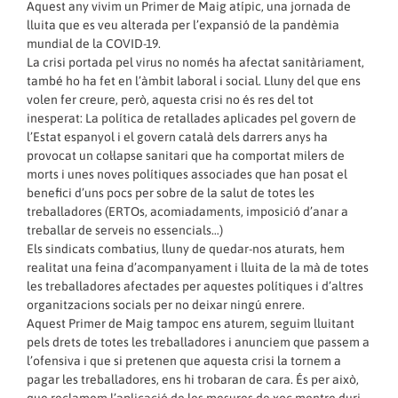
Aquest any vivim un Primer de Maig atípic, una jornada de
lluita que es veu alterada per l’expansió de la pandèmia
mundial de la COVID-19.
La crisi portada pel virus no només ha afectat sanitàriament,
també ho ha fet en l’àmbit laboral i social. Lluny del que ens
volen fer creure, però, aquesta crisi no és res del tot
inesperat: La política de retallades aplicades pel govern de
l’Estat espanyol i el govern català dels darrers anys ha
provocat un col·lapse sanitari que ha comportat milers de
morts i unes noves polítiques associades que han posat el
benefici d’uns pocs per sobre de la salut de totes les
treballadores (ERTOs, acomiadaments, imposició d’anar a
treballar de serveis no essencials…)
Els sindicats combatius, lluny de quedar-nos aturats, hem
realitat una feina d’acompanyament i lluita de la mà de totes
les treballadores afectades per aquestes polítiques i d’altres
organitzacions socials per no deixar ningú enrere.
Aquest Primer de Maig tampoc ens aturem, seguim lluitant
pels drets de totes les treballadores i anunciem que passem a
l’ofensiva i que si pretenen que aquesta crisi la tornem a
pagar les treballadores, ens hi trobaran de cara. És per això,