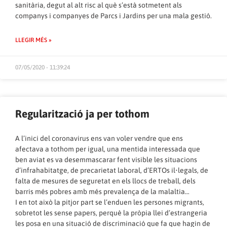
sanitària, degut al alt risc al què s’està sotmetent als
companys i companyes de Parcs i Jardins per una mala gestió.
LLEGIR MÉS »
07/05/2020 - 11:39:24
Regularització ja per tothom
A l’inici del coronavirus ens van voler vendre que ens
afectava a tothom per igual, una mentida interessada que
ben aviat es va desemmascarar fent visible les situacions
d’infrahabitatge, de precarietat laboral, d’ERTOs il•legals, de
falta de mesures de seguretat en els llocs de treball, dels
barris més pobres amb més prevalença de la malaltia…
I en tot això la pitjor part se l’enduen les persones migrants,
sobretot les sense papers, perquè la pròpia llei d’estrangeria
les posa en una situació de discriminació que fa que hagin de