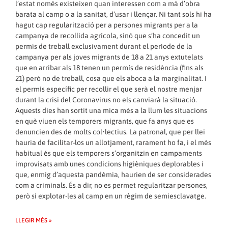
l’estat només existeixen quan interessen com a mà d’obra
barata al camp o a la sanitat, d’usar i llençar. Ni tant sols hi ha
hagut cap regularització per a persones migrants per a la
campanya de recollida agrícola, sinó que s’ha concedit un
permís de treball exclusivament durant el període de la
campanya per als joves migrants de 18 a 21 anys extutelats
que en arribar als 18 tenen un permís de residència (fins als
21) però no de treball, cosa que els aboca a la marginalitat. I
el permís específic per recollir el que serà el nostre menjar
durant la crisi del Coronavirus no els canviarà la situació.
Aquests dies han sortit una mica més a la llum les situacions
en què viuen els temporers migrants, que fa anys que es
denuncien des de molts col•lectius. La patronal, que per llei
hauria de facilitar-los un allotjament, rarament ho fa, i el més
habitual és que els temporers s’organitzin en campaments
improvisats amb unes condicions higièniques deplorables i
que, enmig d’aquesta pandèmia, haurien de ser considerades
com a criminals. És a dir, no es permet regularitzar persones,
però sí explotar-les al camp en un règim de semiesclavatge.
LLEGIR MÉS »