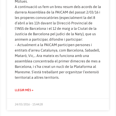
Mútues.
A continuació us fem un breu resum dels acords de la
darrera Assemblea de la PAICAM del passat 2/03/16 i
les properes convocatòries (especialment la del 8
d’abril a les 11h davant la Direcció Provincial de
l’INSS de Barcelona i el 12 de maig a la Ciutat de la
Justícia de Barcelona pel judici de la Naty), que us
animem a participar, difondre i participar:
– Actualment a la PAICAM participen persones i
entitats d’arreu Catalunya, com Barcelona, Sabadell,
Mataró, Vic,.. Ara mateix es funciona amb una
assemblea concentrada el primer dimecres de mes a
Barcelona, i s’ha creat un nucli de la Plataforma al
Maresme. S’està treballant per organitzar l’extensió
territorial a altres territoris.
LLEGIR MÉS »
24/03/2016 - 15:44:28