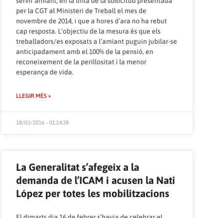
servir amiant, en la línia de la
sol·licitud presentada
per la CGT al Ministeri de Treball el mes de
novembre de 2014
, i que a hores d’ara no ha rebut
cap resposta. L’objectiu de la mesura és que els
treballadors/es exposats a l’amiant puguin jubilar-se
anticipadament amb el 100% de la pensió, en
reconeixement de la perillositat i la menor
esperança de vida.
LLEGIR MÉS »
18/03/2016 - 01:14:38
La Generalitat s’afegeix a la
demanda de l’ICAM i acusen la Nati
López per totes les mobilitzacions
El dimarts dia 16 de febrer s’havia de celebrar el