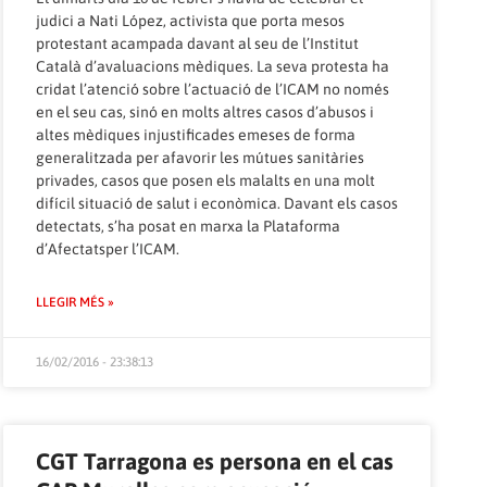
judici a Nati López, activista que porta mesos
protestant acampada davant al seu de l’Institut
Català d’avaluacions mèdiques. La seva protesta ha
cridat l’atenció sobre l’actuació de l’ICAM no només
en el seu cas, sinó en molts altres casos d’abusos i
altes mèdiques injustificades emeses de forma
generalitzada per afavorir les mútues sanitàries
privades, casos que posen els malalts en una molt
difícil situació de salut i econòmica. Davant els casos
detectats, s’ha posat en marxa la Plataforma
d’Afectatsper l’ICAM.
LLEGIR MÉS »
16/02/2016 - 23:38:13
CGT Tarragona es persona en el cas