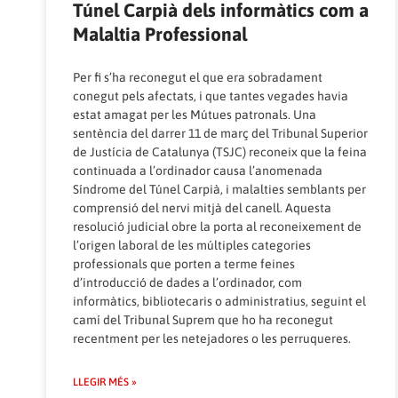
Túnel Carpià dels informàtics com a
Malaltia Professional
Per fi s’ha reconegut el que era sobradament
conegut pels afectats, i que tantes vegades havia
estat amagat per les Mútues patronals. Una
sentència del darrer 11 de març del Tribunal Superior
de Justícia de Catalunya (TSJC) reconeix que la feina
continuada a l’ordinador causa l’anomenada
Síndrome del Túnel Carpià, i malalties semblants per
comprensió del nervi mitjà del canell. Aquesta
resolució judicial obre la porta al reconeixement de
l’origen laboral de les múltiples categories
professionals que porten a terme feines
d’introducció de dades a l’ordinador, com
informàtics, bibliotecaris o administratius, seguint el
camí del Tribunal Suprem que ho ha reconegut
recentment per les netejadores o les perruqueres.
LLEGIR MÉS »