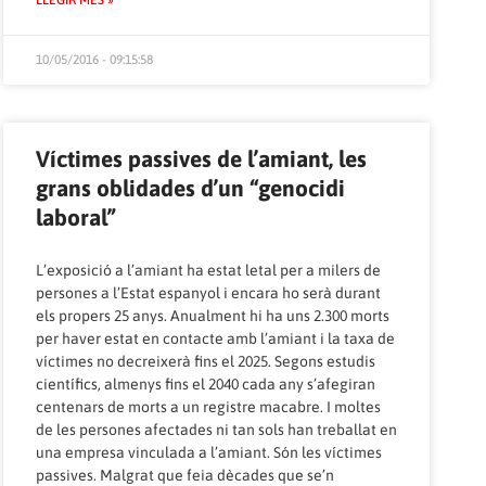
LLEGIR MÉS »
10/05/2016 - 09:15:58
Víctimes passives de l’amiant, les
grans oblidades d’un “genocidi
laboral”
L’exposició a l’amiant ha estat letal per a milers de
persones a l’Estat espanyol i encara ho serà durant
els propers 25 anys.
Anualment hi ha uns 2.300 morts
per haver estat en contacte amb l’amiant
i la taxa de
víctimes no decreixerà fins el 2025.
Segons estudis
científics
, almenys fins el 2040 cada any s’afegiran
centenars de morts a un registre macabre. I moltes
de les persones afectades ni tan sols han treballat en
una empresa vinculada a l’amiant. Són les víctimes
passives. Malgrat que feia dècades que se’n