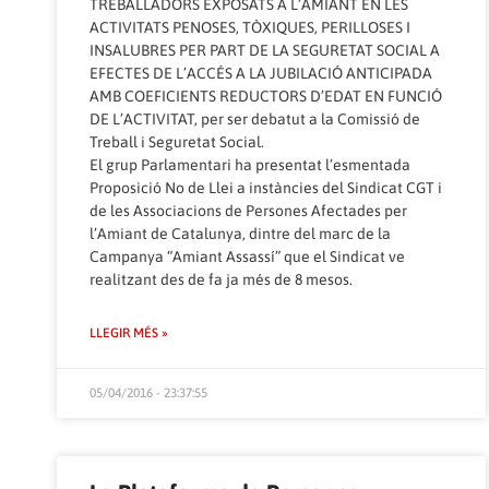
TREBALLADORS EXPOSATS A L’AMIANT EN LES
ACTIVITATS PENOSES, TÒXIQUES, PERILLOSES I
INSALUBRES PER PART DE LA SEGURETAT SOCIAL A
EFECTES DE L’ACCÉS A LA JUBILACIÓ ANTICIPADA
AMB COEFICIENTS REDUCTORS D’EDAT EN FUNCIÓ
DE L’ACTIVITAT, per ser debatut a la Comissió de
Treball i Seguretat Social.
El grup Parlamentari ha presentat l’esmentada
Proposició No de Llei a instàncies del Sindicat CGT i
de les Associacions de Persones Afectades per
l’Amiant de Catalunya, dintre del marc de la
Campanya “Amiant Assassí” que el Sindicat ve
realitzant des de fa ja més de 8 mesos.
LLEGIR MÉS »
05/04/2016 - 23:37:55