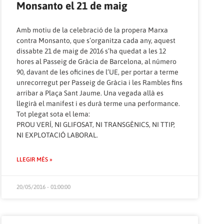
Monsanto el 21 de maig
Amb motiu de la celebració de la propera Marxa
contra Monsanto, que s’organitza cada any, aquest
dissabte 21 de maig de 2016 s’ha quedat a les 12
hores al Passeig de Gràcia de Barcelona, al número
90, davant de les oficines de l’UE, per portar a terme
unrecorregut per Passeig de Gràcia i les Rambles fins
arribar a Plaça Sant Jaume. Una vegada allà es
llegirà el manifest i es durà terme una performance.
Tot plegat sota el lema:
PROU VERÍ, NI GLIFOSAT, NI TRANSGÈNICS, NI TTIP,
NI EXPLOTACIÓ LABORAL.
LLEGIR MÉS »
20/05/2016 - 01:00:00