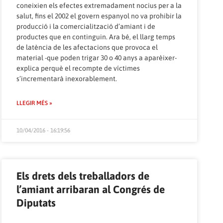
coneixien els efectes extremadament nocius per a la
salut, fins el 2002 el govern espanyol no va prohibir la
producció i la comercialització d’amiant i de
productes que en continguin. Ara bé, el llarg temps
de latència de les afectacions que provoca el
material -que poden trigar 30 o 40 anys a aparèixer-
explica perquè el recompte de víctimes
s’incrementarà inexorablement.
LLEGIR MÉS »
10/04/2016 - 16:19:56
Els drets dels treballadors de
l’amiant arribaran al Congrés de
Diputats