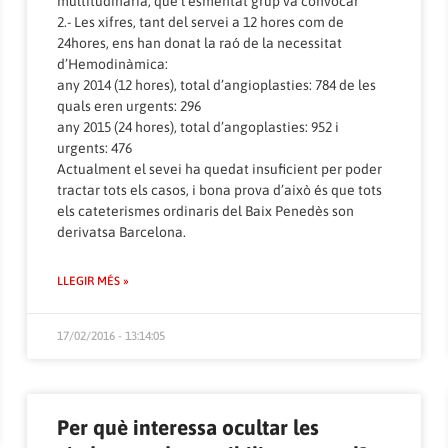
multitudinària, que l’esmentat grup va convocar
2.- Les xifres, tant del servei a 12 hores com de
24hores, ens han donat la raó de la necessitat
d’Hemodinàmica:
any 2014 (12 hores), total d’angioplasties: 784 de les
quals eren urgents: 296
any 2015 (24 hores), total d’angoplasties: 952 i
urgents: 476
Actualment el sevei ha quedat insuficient per poder
tractar tots els casos, i bona prova d’això és que tots
els cateterismes ordinaris del Baix Penedès son
derivatsa Barcelona.
LLEGIR MÉS »
17/02/2016 - 13:14:05
Per què interessa ocultar les