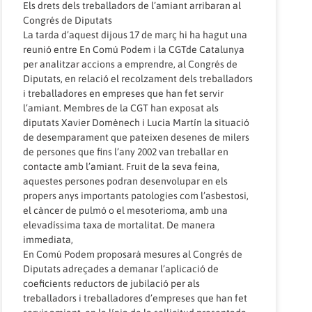
Els drets dels treballadors de l’amiant arribaran al
Congrés de Diputats
La tarda d’aquest dijous 17 de març hi ha hagut una
reunió entre En Comú Podem i la CGTde Catalunya
per analitzar accions a emprendre, al Congrés de
Diputats, en relació el recolzament dels treballadors
i treballadores en empreses que han fet servir
l’amiant. Membres de la CGT han exposat als
diputats Xavier Domènech i Lucia Martín la situació
de desemparament que pateixen desenes de milers
de persones que fins l’any 2002 van treballar en
contacte amb l’amiant. Fruit de la seva feina,
aquestes persones podran desenvolupar en els
propers anys importants patologies com l’asbestosi,
el càncer de pulmó o el mesoterioma, amb una
elevadíssima taxa de mortalitat. De manera
immediata,
En Comú Podem proposarà mesures al Congrés de
Diputats adreçades a demanar l’aplicació de
coeficients reductors de jubilació per als
treballadors i treballadores d’empreses que han fet