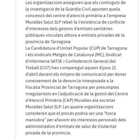
Les organitzacions asseguren que els continguts de
la investigació de la Guàrdia Civil apunten quela
concessió del centre d’atenció primària a l’empresa
Muralles Salut SLP rebel•la l’existència de conflicte
d’interessos dels gestors d’entitats sanitàries
públiques vinculats alhora a entitats privades de la
província de Tarragona
La Candidatura d’Unitat Popular (CUP) de Tarragona
i els sindicats Metges de Catalunya (MC), Sindicat
d’Infermeria SATSE i Confederació General del
Treball (CGT) han comparegut aquest dijous 21
d’abril davant els mitjans de comunicació per donar
coneixement de la denuncia interposada a la
Fiscalia Provincial de Tarragona per presumptes
irregularitats en l’adjudicació de la gestió del Centre
d’Atenció Primària (CAP) Muralles ala societat
Muralles Salut SLP. Les quatre organitzacions
consideren que el procés podria ser una “fosca
maniobra” per afavorir els interessos personals dels
administradors d’entitats de salut de titularitat
privada de la província.