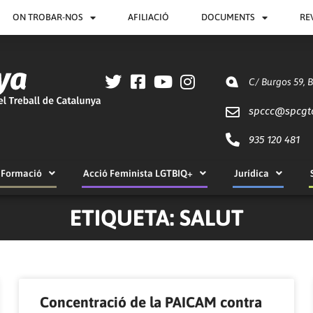
ON TROBAR-NOS
AFILIACIÓ
DOCUMENTS
RE
C/ Burgos 59, 
spccc@
spcgt
935 120 481
Formació
Acció Feminista LGTBIQ+
Jurídica
ETIQUETA: SALUT
Pàgina
Pàgina
Pàgina
Pàgina
Pàgina
Pàgina
Pàgina
Pàgina
Pàgina
Pàgina
Concentració de la PAICAM contra