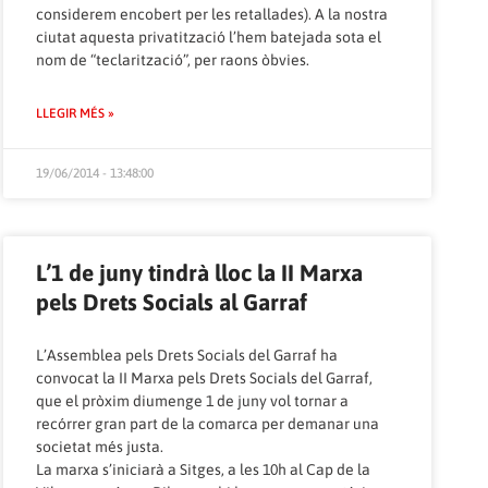
considerem encobert per les retallades). A la nostra
ciutat aquesta privatització l’hem batejada sota el
nom de “teclarització”, per raons òbvies.
LLEGIR MÉS »
19/06/2014 - 13:48:00
L’1 de juny tindrà lloc la II Marxa
pels Drets Socials al Garraf
L’Assemblea pels Drets Socials del Garraf ha
convocat la II Marxa pels Drets Socials del Garraf,
que el pròxim diumenge 1 de juny vol tornar a
recórrer gran part de la comarca per demanar una
societat més justa.
La marxa s’iniciarà a Sitges, a les 10h al Cap de la