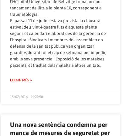
l’Hospital Universitari de Bellvitge frena un nou
tancament de llits a la planta 10, corresponent a
traumatologia.
El passat 11 de juliol estava prevista la clausura
estival dels vint-i-quatre llits d’aquesta planta
segons el calendari elaborat des de la gerència de
l’hospital. Sindicats i membres de l’assemblea en
defensa de la sanitat pública van organitzar
guàrdies durant tot el cap de setmana per impedir,
amb la seva presència i l’oposició de les mateixes
pacients, el trasllat dels malalts a altres unitats.
LLEGIR MÉS »
15/07/2014 - 19:29:50
Una nova sentència condemna per
manca de mesures de seguretat per