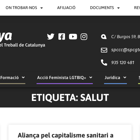
ON TROBAR-NOS
AFILIACIÓ
DOCUMENTS
RE
C/ Burgos 59, 
spccc@
spcgt
935 120 481
Formació
Acció Feminista LGTBIQ+
Jurídica
ETIQUETA: SALUT
Pàgina
Pàgina
Pàgina
Pàgina
Pàgina
Pàgina
Pàgina
Pàgina
Pàgina
Pàgina
Aliança pel capìtalisme sanitari a