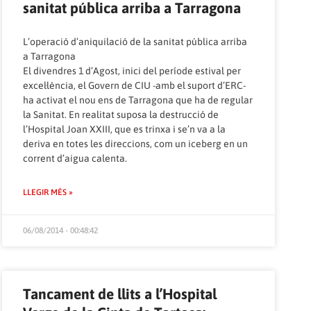
sanitat pública arriba a Tarragona
L’operació d’aniquilació de la sanitat pública arriba
a Tarragona
El divendres 1 d’Agost, inici del període estival per
excel·lència, el Govern de CIU -amb el suport d’ERC-
ha activat el nou ens de Tarragona que ha de regular
la Sanitat. En realitat suposa la destrucció de
l’Hospital Joan XXIII, que es trinxa i se’n va a la
deriva en totes les direccions, com un iceberg en un
corrent d’aigua calenta.
LLEGIR MÉS »
06/08/2014 - 00:48:42
Tancament de llits a l’Hospital