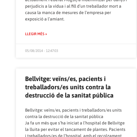
perjudicis a la vídua i al fill d’un treballador mort a
causa la manca de mesures de l’empresa per
exposició a l’amiant.
LLEGIR MÉS »
05/08/2014 - 12:47:03
Bellvitge: veïns/es, pacients i
treballadors/es units contra la
destrucció de la sanitat pública
Bellvitge: veïns/es, pacients i treballadors/es units
contra la destrucció de la sanitat pública
Ja fa un més que s’ha iniciat a l’hospital de Bellvitge
la lluita per evitar el tancament de plantes. Pacients
i treballadors/es de l’hospital, amb el recolzament