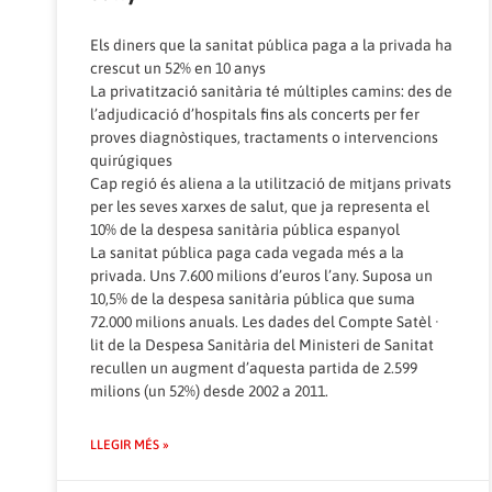
Els diners que la sanitat pública paga a la privada ha
crescut un 52% en 10 anys
La privatització sanitària té múltiples camins: des de
l’adjudicació d’hospitals fins als concerts per fer
proves diagnòstiques, tractaments o intervencions
quirúgiques
Cap regió és aliena a la utilització de mitjans privats
per les seves xarxes de salut, que ja representa el
10% de la despesa sanitària pública espanyol
La sanitat pública paga cada vegada més a la
privada. Uns 7.600 milions d’euros l’any. Suposa un
10,5% de la despesa sanitària pública que suma
72.000 milions anuals. Les dades del Compte Satèl ·
lit de la Despesa Sanitària del Ministeri de Sanitat
recullen un augment d’aquesta partida de 2.599
milions (un 52%) desde 2002 a 2011.
LLEGIR MÉS »