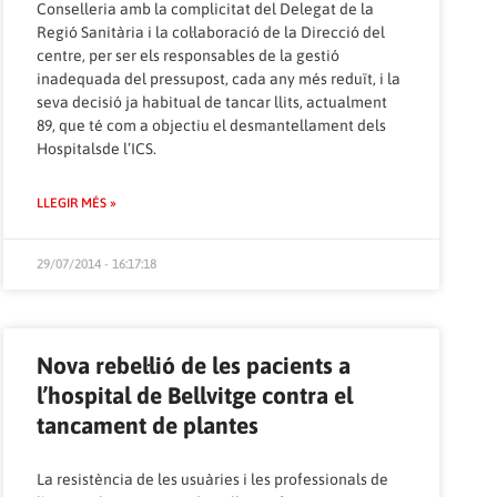
Conselleria amb la complicitat del Delegat de la
Regió Sanitària i la col·laboració de la Direcció del
centre, per ser els responsables de la gestió
inadequada del pressupost, cada any més reduït, i la
seva decisió ja habitual de tancar llits, actualment
89, que té com a objectiu el desmantellament dels
Hospitalsde l’ICS.
LLEGIR MÉS »
29/07/2014 - 16:17:18
Nova rebel·lió de les pacients a
l’hospital de Bellvitge contra el
tancament de plantes
La resistència de les usuàries i les professionals de