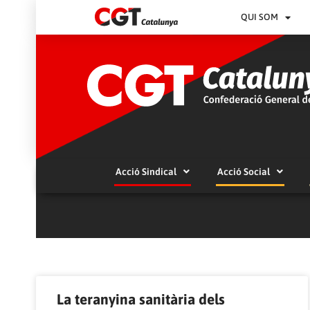
QUI SOM
Acció Sindical
Acció Social
La teranyina sanitària dels