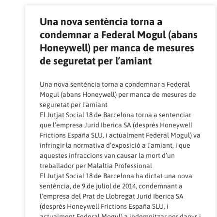
Una nova sentència torna a
condemnar a Federal Mogul (abans
Honeywell) per manca de mesures
de seguretat per l’amiant
Una nova sentència torna a condemnar a Federal
Mogul (abans Honeywell) per manca de mesures de
seguretat per l’amiant
El Jutjat Social 18 de Barcelona torna a sentenciar
que l’empresa Jurid Iberica SA (després Honeywell
Frictions España SLU, i actualment Federal Mogul) va
infringir la normativa d’exposició a l’amiant, i que
aquestes infraccions van causar la mort d’un
treballador per Malaltia Professional
El Jutjat Social 18 de Barcelona ha dictat una nova
sentència, de 9 de juliol de 2014, condemnant a
l’empresa del Prat de Llobregat Jurid Iberica SA
(després Honeywell Frictions España SLU, i
actualment Federal Mogul) a indemnitzar per danys i