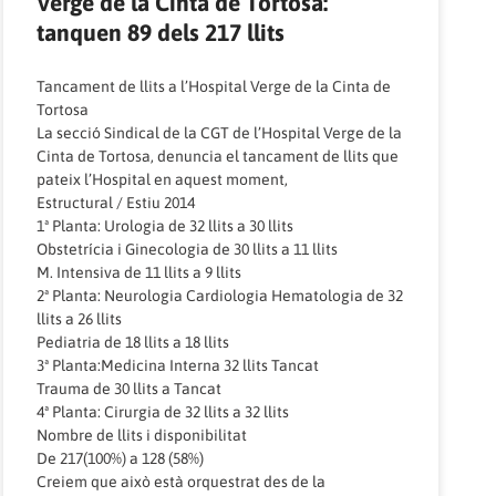
Verge de la Cinta de Tortosa:
tanquen 89 dels 217 llits
Tancament de llits a l’Hospital Verge de la Cinta de
Tortosa
La secció Sindical de la CGT de l’Hospital Verge de la
Cinta de Tortosa, denuncia el tancament de llits que
pateix l’Hospital en aquest moment,
Estructural / Estiu 2014
1ª Planta: Urologia de 32 llits a 30 llits
Obstetrícia i Ginecologia de 30 llits a 11 llits
M. Intensiva de 11 llits a 9 llits
2ª Planta: Neurologia Cardiologia Hematologia de 32
llits a 26 llits
Pediatria de 18 llits a 18 llits
3ª Planta:Medicina Interna 32 llits Tancat
Trauma de 30 llits a Tancat
4ª Planta: Cirurgia de 32 llits a 32 llits
Nombre de llits i disponibilitat
De 217(100%) a 128 (58%)
Creiem que això està orquestrat des de la