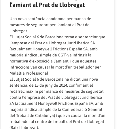
l’amiant al Prat de Llobregat
Una nova sentència condemna per manca de
mesures de seguretat per l’amiant al Prat de
Llobregat
El Jutjat Social 6 de Barcelona torna a sentenciar que
l’empresa del Prat de Llobregat Jurid Iberica SA
(actualment Honeywell Frictions España SA, amb
majoria sindical simple de CGT) va infringir la
normativa d’exposició a l’amiant, i que aquestes
infraccions van causar la mort d’un treballador per
Malaltia Professional
El Jutjat Social 6 de Barcelona ha dictat una nova
sentència, de 13 de juny de 2014, confirmant el
recàrrec màxim per manca de mesures de seguretat
contra l’empresa del Prat de Llobregat Jurid Iberica
SA (actualment Honeywell Frictions España SA, amb
majoria sindical simple de la Confederació General
del Treball de Catalunya) i que va causar la mort d’un
treballador al centre de treball del Prat de Llobregat
(Baix Llobregat).