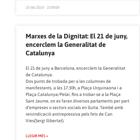
25/06/2014 - 23:00:00
Marxes de la Dignitat: El 21 de juny,
encerclem la Generalitat de
Catalunya
El 21 de juny a Barcelona, encerclem la Generalitat
de Catalunya.
Dos punts de trobada per a les columnes de
manifestants, a les 17.30h, a Plaça Urquinaona i a
Plaça Catalunya/Pelai, fins a trobar-se a la Plaça
Sant Jaume, on es faran diversos parlaments per part
d’empreses o sectors socials en lluita. També amb
reivindicació antirepressiva pels fets de Can
Vies(Sergi llibertat).
LLEGIR MÉS »