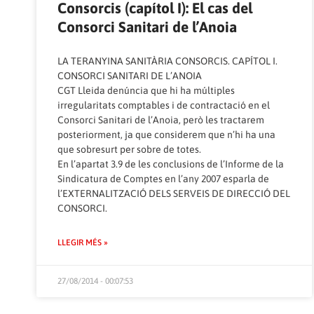
Consorcis (capítol I): El cas del
Consorci Sanitari de l’Anoia
LA TERANYINA SANITÀRIA CONSORCIS. CAPÍTOL I.
CONSORCI SANITARI DE L’ANOIA
CGT Lleida denúncia que hi ha múltiples
irregularitats comptables i de contractació en el
Consorci Sanitari de l’Anoia, però les tractarem
posteriorment, ja que considerem que n’hi ha una
que sobresurt per sobre de totes.
En l’apartat 3.9 de les conclusions de l’Informe de la
Sindicatura de Comptes en l’any 2007 esparla de
l’EXTERNALITZACIÓ DELS SERVEIS DE DIRECCIÓ DEL
CONSORCI.
LLEGIR MÉS »
27/08/2014 - 00:07:53