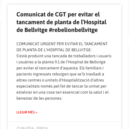
Comunicat de CGT per evitar el
tancament de planta de l’Hospital
de Bellvitge #rebelionbellvitge
COMUNICAT URGENT PER EVITAR EL TANCAMENT
DE PLANTA DE L’HOSPITAL DE BELLVITGE:
S’està produint una tancada de treballadors i usuaris
i usuàries a la planta 9.1 de l’Hospital de Bellvitge
per evitar el tancament d’aquesta. Els familiars i
pacients ingressats rebutgen que se’ls traslladi a
altres centres o unitats d’Hospitalització d’altres
especialitats només pel fet de tancar la unitat per
estalviar en una cosa tan essencial com la salut i el
benestar de les persones.
LLEGIR MÉS »
21/06/2014 - 18:00:16