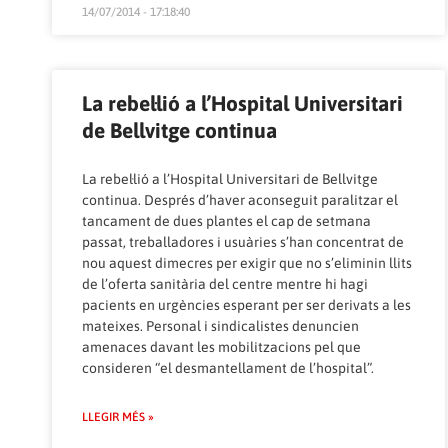
14/07/2014 - 17:18:40
La rebel·lió a l’Hospital Universitari
de Bellvitge continua
La rebel·lió a l’Hospital Universitari de Bellvitge
continua. Després d’haver aconseguit paralitzar el
tancament de dues plantes el cap de setmana
passat, treballadores i usuàries s’han concentrat de
nou aquest dimecres per exigir que no s’eliminin llits
de l’oferta sanitària del centre mentre hi hagi
pacients en urgències esperant per ser derivats a les
mateixes. Personal i sindicalistes denuncien
amenaces davant les mobilitzacions pel que
consideren “el desmantellament de l’hospital”.
LLEGIR MÉS »