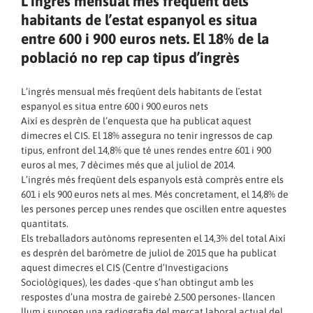
L’ingrés mensual més freqüent dels
habitants de l’estat espanyol es situa
entre 600 i 900 euros nets. El 18% de la
població no rep cap tipus d’ingrès
L’ingrés mensual més freqüent dels habitants de l´estat
espanyol es situa entre 600 i 900 euros nets
Així es desprèn de l’enquesta que ha publicat aquest
dimecres el CIS. El 18% assegura no tenir ingressos de cap
tipus, enfront del 14,8% que té unes rendes entre 601 i 900
euros al mes, 7 dècimes més que al juliol de 2014.
L’ingrés més freqüent dels espanyols està comprès entre els
601 i els 900 euros nets al mes. Més concretament, el 14,8% de
les persones percep unes rendes que oscil·len entre aquestes
quantitats.
Els treballadors autònoms representen el 14,3% del total Així
es desprèn del baròmetre de juliol de 2015 que ha publicat
aquest dimecres el CIS (Centre d’Investigacions
Sociològiques), les dades -que s’han obtingut amb les
respostes d’una mostra de gairebé 2.500 persones- llancen
llum i suposen una radiografia del mercat laboral actual del