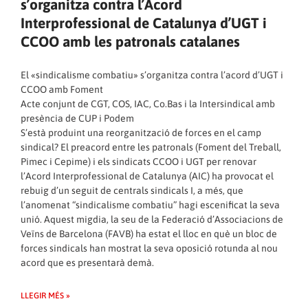
s’organitza contra l’Acord
Interprofessional de Catalunya d’UGT i
CCOO amb les patronals catalanes
El «sindicalisme combatiu» s’organitza contra l’acord d’UGT i
CCOO amb Foment
Acte conjunt de CGT, COS, IAC, Co.Bas i la Intersindical amb
presència de CUP i Podem
S’està produint una reorganització de forces en el camp
sindical? El preacord entre les patronals (Foment del Treball,
Pimec i Cepime) i els sindicats CCOO i UGT per renovar
l’Acord Interprofessional de Catalunya (AIC) ha provocat el
rebuig d’un seguit de centrals sindicals I, a més, que
l’anomenat “sindicalisme combatiu” hagi escenificat la seva
unió. Aquest migdia, la seu de la Federació d’Associacions de
Veïns de Barcelona (FAVB) ha estat el lloc en què un bloc de
forces sindicals han mostrat la seva oposició rotunda al nou
acord que es presentarà demà.
LLEGIR MÉS »