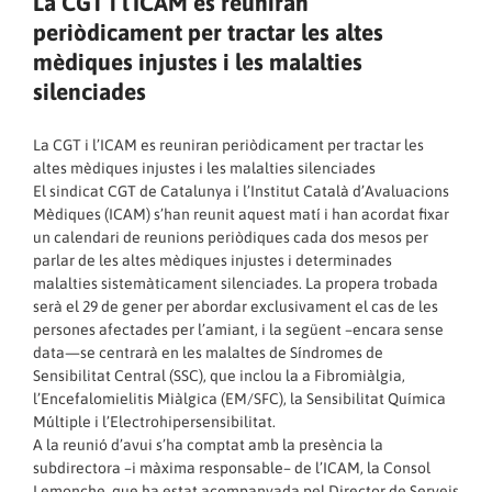
La CGT i l’ICAM es reuniran
periòdicament per tractar les altes
mèdiques injustes i les malalties
silenciades
La CGT i l’ICAM es reuniran periòdicament per tractar les
altes mèdiques injustes i les malalties silenciades
El sindicat CGT de Catalunya i l’Institut Català d’Avaluacions
Mèdiques (ICAM) s’han reunit aquest matí i han acordat fixar
un calendari de reunions periòdiques cada dos mesos per
parlar de les altes mèdiques injustes i determinades
malalties sistemàticament silenciades. La propera trobada
serà el 29 de gener per abordar exclusivament el cas de les
persones afectades per l’amiant, i la següent –encara sense
data—se centrarà en les malaltes de Síndromes de
Sensibilitat Central (SSC), que inclou la a Fibromiàlgia,
l’Encefalomielitis Miàlgica (EM/SFC), la Sensibilitat Química
Múltiple i l’Electrohipersensibilitat.
A la reunió d’avui s’ha comptat amb la presència la
subdirectora –i màxima responsable– de l’ICAM, la Consol
Lemonche, que ha estat acompanyada pel Director de Serveis