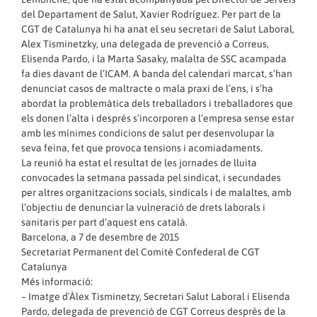
del Departament de Salut, Xavier Rodríguez. Per part de la
CGT de Catalunya hi ha anat el seu secretari de Salut Laboral,
Alex Tisminetzky, una delegada de prevenció a Correus,
Elisenda Pardo, i la Marta Sasaky, malalta de SSC acampada
fa dies davant de l’ICAM. A banda del calendari marcat, s’han
denunciat casos de maltracte o mala praxi de l’ens, i s’ha
abordat la problemàtica dels treballadors i treballadores que
els donen l’alta i després s’incorporen a l’empresa sense estar
amb les mínimes condicions de salut per desenvolupar la
seva feina, fet que provoca tensions i acomiadaments.
La reunió ha estat el resultat de les jornades de lluita
convocades la setmana passada pel sindicat, i secundades
per altres organitzacions socials, sindicals i de malaltes, amb
l’objectiu de denunciar la vulneració de drets laborals i
sanitaris per part d’aquest ens català.
Barcelona, a 7 de desembre de 2015
Secretariat Permanent del Comitè Confederal de CGT
Catalunya
Més informació:
– Imatge d´Àlex Tisminetzy, Secretari Salut Laboral i Elisenda
Pardo, delegada de prevenció de CGT Correus després de la