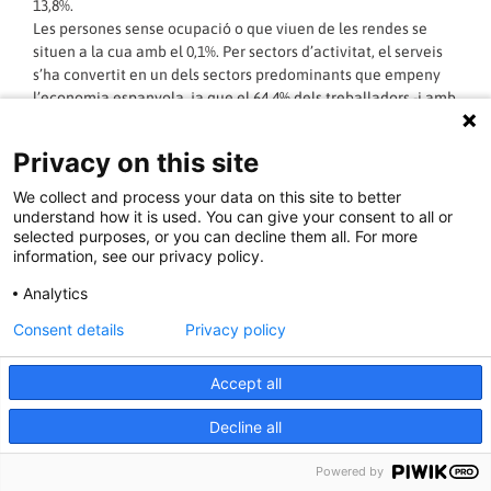
13,8%.
Les persones sense ocupació o que viuen de les rendes se
situen a la cua amb el 0,1%. Per sectors d’activitat, el serveis
s’ha convertit en un dels sectors predominants que empeny
l’economia espanyola, ja que el 64,4% dels treballadors -i amb
un amplíssim marge el segon- es dedica o es dedicava en el
seu últim ofici a professions relacionades amb el sector
Privacy on this site
terciari. La indústria se situa segon amb el 16,3%, mentre que
la construcció, amb el 9,8%, aconsegueix colar-se en el Top 3.
We collect and process your data on this site to better
L’agricultura queda relegada a un quart lloc amb el 8,1% del
understand how it is used. You can give your consent to all or
total.
selected purposes, or you can decline them all. For more
information, see our privacy policy.
LLEGIR MÉS »
Analytics
Consent details
Privacy policy
07/08/2015 - 16:14:24
Accept all
Decline all
CGT guanya les eleccions sindicals a Giró
GH a Badalona i obté la majoria amb 5
Powered by