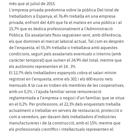
més que al juliol de 2015.
L’empresa privada predomina sobre la pública Del total de
treballadors a Espanya, el 76,4% treballa en una empresa
privada, enfront del 4,6% que fa el mateix en una pública i al
15,7% que es dedica professionalment a l’Administració
Pública. Els assalariats fixos segueixen sent, amb diferència,
els que dominen el mercat laboral actual. Tal com es desprèn
de l’enquesta, el 55,3% treballa o treballava amb aquestes
condicions, seguit pels assalariats eventuals o interins (amb
caràcter temporal) que sumen el 24,9% del total, mentre que
els autònoms representen el 14 , 3%.
El 12,7% dels treballadors espanyols cobra el salari mínim
registrat en l’enquesta, entre els 301 i els 600 euros nets
mensuals A la cua es troben els membres de les cooperatives,
amb un 0,1%, i l’ajuda familiar sense remuneració
reglamentada a l’empresa o negoci d’un familiar, que se situa
en el 0,2%. Per professions, el 22,3% dels enquestats treballa
actualment o treballar en serveis de restauració, protecció o
com a venedors, per davant dels treballadors d’indústries
manufactureres i de la construcció, amb el 15%, mentre que
els professionals científics i intel·lectuals representen el