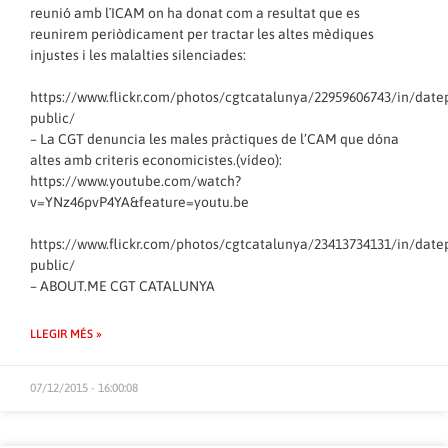
reunió amb l´ICAM on ha donat com a resultat que es
reunirem periòdicament per tractar les altes mèdiques
injustes i les malalties silenciades:
https://www.flickr.com/photos/cgtcatalunya/22959606743/in/date
public/
– La CGT denuncia les males pràctiques de l’CAM que dóna
altes amb criteris economicistes.(vídeo):
https://www.youtube.com/watch?
v=YNz46pvP4YA&feature=youtu.be
https://www.flickr.com/photos/cgtcatalunya/23413734131/in/date
public/
–
ABOUT.ME CGT CATALUNYA
LLEGIR MÉS »
07/12/2015 - 16:00:08