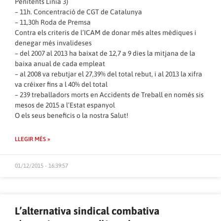
Penitents Linia 3)
– 11h. Concentració de CGT de Catalunya
– 11,30h Roda de Premsa
Contra els criteris de l’ICAM de donar més altes mèdiques i
denegar més invalideses
– del 2007 al 2013 ha baixat de 12,7 a 9 dies la mitjana de la
baixa anual de cada empleat
– al 2008 va rebutjar el 27,39% del total rebut, i al 2013 la xifra
va créixer fins a l 40% del total
– 239 treballadors morts en Accidents de Treball en només sis
mesos de 2015 a l’Estat espanyol
O els seus beneficis o la nostra Salut!
LLEGIR MÉS »
01/12/2015 - 16:39:57
L’alternativa sindical combativa