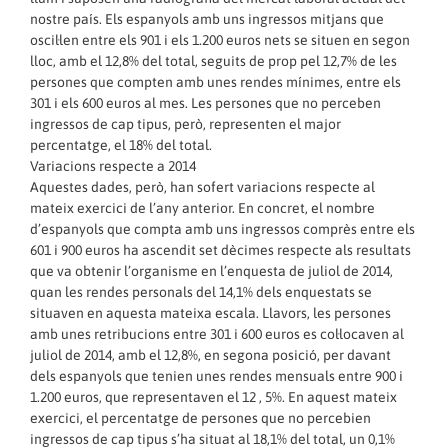
nostre país. Els espanyols amb uns ingressos mitjans que
oscil·len entre els 901 i els 1.200 euros nets se situen en segon
lloc, amb el 12,8% del total, seguits de prop pel 12,7% de les
persones que compten amb unes rendes mínimes, entre els
301 i els 600 euros al mes. Les persones que no perceben
ingressos de cap tipus, però, representen el major
percentatge, el 18% del total.
Variacions respecte a 2014
Aquestes dades, però, han sofert variacions respecte al
mateix exercici de l’any anterior. En concret, el nombre
d’espanyols que compta amb uns ingressos comprès entre els
601 i 900 euros ha ascendit set dècimes respecte als resultats
que va obtenir l’organisme en l’enquesta de juliol de 2014,
quan les rendes personals del 14,1% dels enquestats se
situaven en aquesta mateixa escala. Llavors, les persones
amb unes retribucions entre 301 i 600 euros es col·locaven al
juliol de 2014, amb el 12,8%, en segona posició, per davant
dels espanyols que tenien unes rendes mensuals entre 900 i
1.200 euros, que representaven el 12 , 5%. En aquest mateix
exercici, el percentatge de persones que no percebien
ingressos de cap tipus s’ha situat al 18,1% del total, un 0,1%