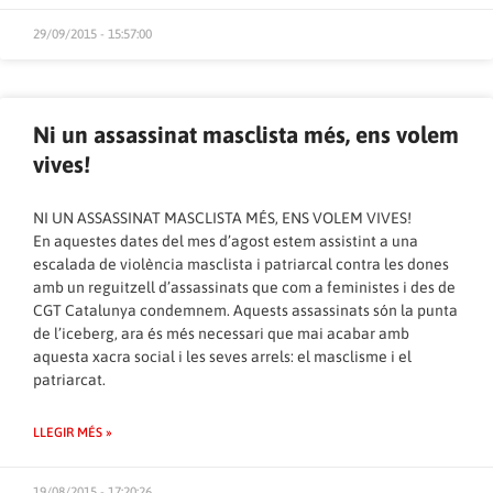
29/09/2015 - 15:57:00
Ni un assassinat masclista més, ens volem
vives!
NI UN ASSASSINAT MASCLISTA MÉS, ENS VOLEM VIVES!
En aquestes dates del mes d’agost estem assistint a una
escalada de violència masclista i patriarcal contra les dones
amb un reguitzell d’assassinats que com a feministes i des de
CGT Catalunya condemnem. Aquests assassinats són la punta
de l’iceberg, ara és més necessari que mai acabar amb
aquesta xacra social i les seves arrels: el masclisme i el
patriarcat.
LLEGIR MÉS »
19/08/2015 - 17:20:26