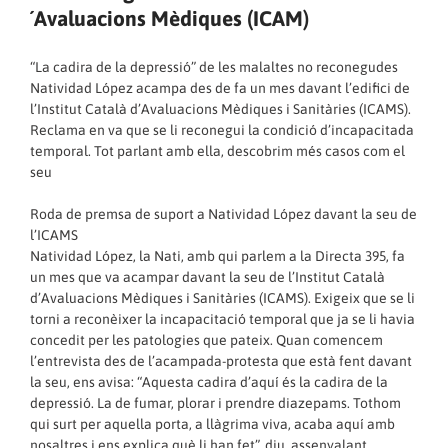
´Avaluacions Mèdiques (ICAM)
“La cadira de la depressió” de les malaltes no reconegudes
Natividad López acampa des de fa un mes davant l’edifici de
l’
Institut Català d’Avaluacions Mèdiques i Sanitàries (ICAMS)
.
Reclama en va que se li reconegui la condició d’incapacitada
temporal. Tot parlant amb ella, descobrim més casos com el
seu
Roda de premsa de suport a Natividad López davant la seu de
l’ICAMS
Natividad López, la Nati, amb qui parlem a la Directa 395, fa
un mes que va acampar davant la seu de l’
Institut Català
d’Avaluacions Mèdiques i Sanitàries (ICAMS)
. Exigeix que se li
torni a reconèixer la incapacitació temporal que ja se li havia
concedit per les patologies que pateix. Quan comencem
l’entrevista des de l’acampada-protesta que està fent davant
la seu, ens avisa: “Aquesta cadira d’aquí és la cadira de la
depressió. La de fumar, plorar i prendre diazepams. Tothom
qui surt per aquella porta, a llàgrima viva, acaba aquí amb
nosaltres i ens explica què li han fet”, diu, assenyalant