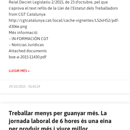
Reial Decret Legislatiu 2/2015, de 23 d'octubre, pel que
s'aprova el text refós de la Llei de l'Estatut dels Treballadors
from
CGT Catalunya
http://cgtcatalunya.cat/local/cache-vignettes/L52xH52/pdf-
d306e.png
Més informació:
–
IN-FORMACIÓN CGT
–
Noticias Jurídicas
Attached documents
boe-a-2015-11430.pdf
LLEGIR MÉS »
29/10/2015 - 01:41:19
Treballar menys per guanyar més. La
jornada laboral de 6 hores és una eina
per produir més i viure millor