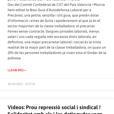
Des del Comité Confederal de CGT del País Valencià i Murcia
hem editat la Breu Guia d’Autodefensa Laboral per a
Precàries; una petita, senzilla i útil guia, que pretén dotar
d’informació i eines de lluita i apoderament al que ja és el
sector majoritari de la classe treballadora: el precariat.
Feines sense contracte, llargues jornades laborals, menys
salari i uns cada vegada més escassos drets laborals, en
definitiva, una major precarietat laboral i social és la trista
realitat de la major part de la classe treballadora, on quasi un
20% de les persones treballadores ja viuen sota el llindar de la
pobresa.
LLEGIR MÉS »
20/10/2015 - 22:57:25
Vídeos: Prou repressió social i sindical !
Solidaritat amb els i les detingudes vaga