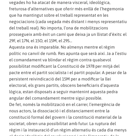
vegades ho ha atacat de manera visceral, ideològica,
freturosa d’alternatives que oferir més enllà de l’hegemonia
que ha mantingut sobre el treball representat en les
negociacions (cada vegada més distant i menys representatiu
del treball real). No importa, l’ona de mobilitzacions
prossegueix amb èxit un camí que deixa ja un llistat d’èxits: el
29F, el 17N, el 15O, el 15M, el 29S…
Aquesta ona és imparable. No almenys mentre el règim
polític no canviï de rumb. Res apunta que serà així. Ja a l’estiu
el comandament va blindar el règim contra qualsevol
possibilitat modificant la Constitució de 1978 per mitjà del
pacte entre el partit socialista i el partit popular. A pesar de la
persistent reivindicació del 15M per a modificar la llei
electoral, els grans partits, obscens beneficiaris d’aquesta
lògica, estan disposats a seguir mantenint aquesta pedra
angular del comandament mentre sigui possible.
De fet, només la mobilització en el carrer, l’emergència de
nous actors, la dissociació i el distanciament entre la
constitució formal del govern i la constitució material de la
societat, obren una possibilitat amb futur. La ruptura del
règim i la instauració d’un règim alternatiu és cada dia menys