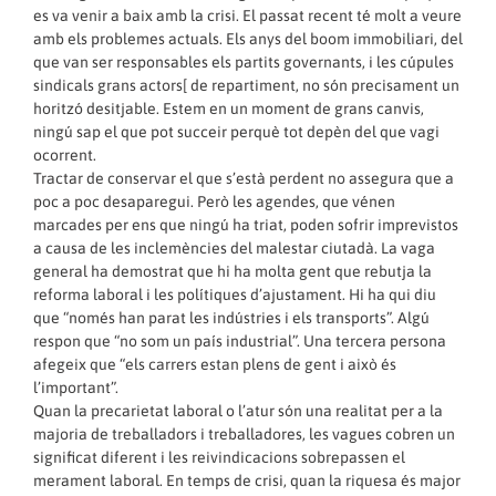
es va venir a baix amb la crisi. El passat recent té molt a veure
amb els problemes actuals. Els anys del boom immobiliari, del
que van ser responsables els partits governants, i les cúpules
sindicals grans actors[ de repartiment, no són precisament un
horitzó desitjable. Estem en un moment de grans canvis,
ningú sap el que pot succeir perquè tot depèn del que vagi
ocorrent.
Tractar de conservar el que s’està perdent no assegura que a
poc a poc desaparegui. Però les agendes, que vénen
marcades per ens que ningú ha triat, poden sofrir imprevistos
a causa de les inclemències del malestar ciutadà. La vaga
general ha demostrat que hi ha molta gent que rebutja la
reforma laboral i les polítiques d’ajustament. Hi ha qui diu
que “només han parat les indústries i els transports”. Algú
respon que “no som un país industrial”. Una tercera persona
afegeix que “els carrers estan plens de gent i això és
l’important”.
Quan la precarietat laboral o l’atur són una realitat per a la
majoria de treballadors i treballadores, les vagues cobren un
significat diferent i les reivindicacions sobrepassen el
merament laboral. En temps de crisi, quan la riquesa és major