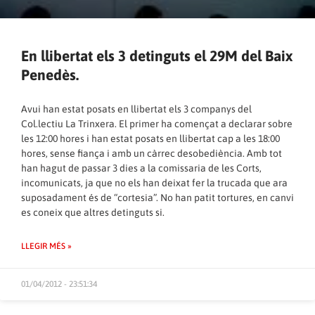
En llibertat els 3 detinguts el 29M del Baix
Penedès.
Avui han estat posats en llibertat els 3 companys del
Col.lectiu La Trinxera. El primer ha començat a declarar sobre
les 12:00 hores i han estat posats en llibertat cap a les 18:00
hores, sense fiança i amb un càrrec desobediència. Amb tot
han hagut de passar 3 dies a la comissaria de les Corts,
incomunicats, ja que no els han deixat fer la trucada que ara
suposadament és de “cortesia”. No han patit tortures, en canvi
es coneix que altres detinguts si.
LLEGIR MÉS »
01/04/2012 - 23:51:34