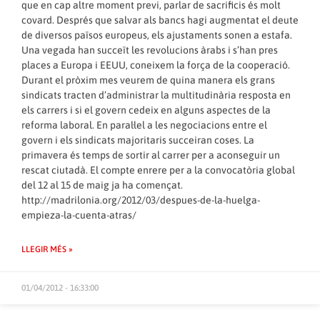
que en cap altre moment previ, parlar de sacrificis és molt
covard. Després que salvar als bancs hagi augmentat el deute
de diversos països europeus, els ajustaments sonen a estafa.
Una vegada han succeït les revolucions àrabs i s’han pres
places a Europa i EEUU, coneixem la força de la cooperació.
Durant el pròxim mes veurem de quina manera els grans
sindicats tracten d’administrar la multitudinària resposta en
els carrers i si el govern cedeix en alguns aspectes de la
reforma laboral. En paral·lel a les negociacions entre el
govern i els sindicats majoritaris succeiran coses. La
primavera és temps de sortir al carrer per a aconseguir un
rescat ciutadà. El compte enrere per a la convocatòria global
del 12 al 15 de maig ja ha començat.
http://madrilonia.org/2012/03/despues-de-la-huelga-
empieza-la-cuenta-atras/
LLEGIR MÉS »
01/04/2012 - 16:33:00