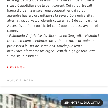
el desig ideològic del revolucionari i més l’imperatiu de la
situació quotidiana de la gent corrent. Qui vulgui treball
haurà d’organitzar-se en una cooperativa, qui vulgui
aprendre haurà d’organitzar-se la seva pròpia universitat
alternativa, qui vulgui obtenir cultura haurà de compartir-la.
Aquest és el règim polític del comú que progressa avui en els
carrers.
*
Raimundo Viejo Viñas és Llicenciat en Geografia i Història i
Doctor en Ciència Política i de l’Administració, actualment
professor a la UPF de Barcelona. Article publicat a
http://desinformemonos.org/2012/04/huelga-general-29m-
suma-sigue-espana/
LLEGIR MÉS »
04/04/2012 - 16:05:36
29M MATERIAL DIVULGATIU