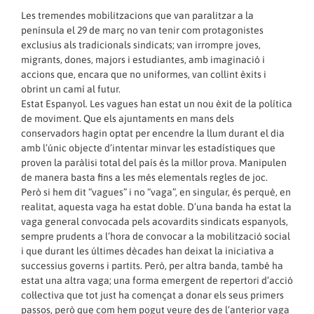
Les tremendes mobilitzacions que van paralitzar a la
península el 29 de març no van tenir com protagonistes
exclusius als tradicionals sindicats; van irrompre joves,
migrants, dones, majors i estudiantes, amb imaginació i
accions que, encara que no uniformes, van collint èxits i
obrint un camí al futur.
Estat Espanyol. Les vagues han estat un nou èxit de la política
de moviment. Que els ajuntaments en mans dels
conservadors hagin optat per encendre la llum durant el dia
amb l’únic objecte d’intentar minvar les estadístiques que
proven la paràlisi total del país és la millor prova. Manipulen
de manera basta fins a les més elementals regles de joc.
Però si hem dit “vagues” i no “vaga”, en singular, és perquè, en
realitat, aquesta vaga ha estat doble. D’una banda ha estat la
vaga general convocada pels acovardits sindicats espanyols,
sempre prudents a l’hora de convocar a la mobilització social
i que durant les últimes dècades han deixat la iniciativa a
successius governs i partits. Però, per altra banda, també ha
estat una altra vaga; una forma emergent de repertori d’acció
col·lectiva que tot just ha començat a donar els seus primers
passos, però que com hem pogut veure des de l’anterior vaga