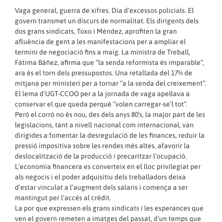
Vaga general, guerra de xifres. Dia d’excessos policials. El
govern transmet un discurs de normalitat. Els dirigents dels
dos grans sindicats, Toxo i Méndez, aprofiten la gran
afluència de gent a les manifestacions per a ampliar el
termini de negociació fins a maig. La ministra de Treball,
Fátima Báñez, afirma que “la senda reformista és imparable”,
ara és el torn dels pressupostos. Una retallada del 17% de
mitjana per ministeri per a tornar “a la senda del creixement”.
El lema d’UGT-CCOO per a la jornada de vaga apel·lava a
conservar el que queda perquè “volen carregar-se’l tot”.
Però el corró no és nou, des dels anys 80′s, la major part de les
legislacions, tant a nivell nacional com internacional, van
dirigides a fomentar la desregulació de les finances, reduir la
pressió impositiva sobre les rendes més altes, afavorir la
deslocalització de la producció i precaritzar l’ocupació.
L’economia financera es converteix en el lloc privilegiat per
als negocis i el poder adquisitiu dels treballadors deixa
d’estar vinculat a l’augment dels salaris i comença a ser
mantingut per l’accés al crèdit.
La por que expressen els grans sindicats i les esperances que
ven el govern remeten a imatges del passat, d’un temps que