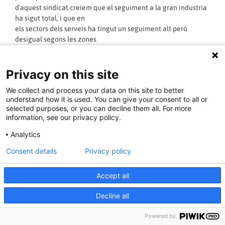
d´aquest sindicat creiem que el seguiment a la gran industria
ha sigut total, i que en
els sectors dels serveis ha tingut un seguiment alt però
desigual segons les zones
(pràcticament total a Montornès i Mollet) i menor en pobles
petitsde la comarca.
Privacy on this site
LLEGIR MÉS »
We collect and process your data on this site to better
understand how it is used. You can give your consent to all or
selected purposes, or you can decline them all. For more
01/04/2012 - 02:18:00
information, see our privacy policy.
Analytics
Consent details
Privacy policy
29M CONVOCATÒRIES
Accept all
Decline all
Powered by