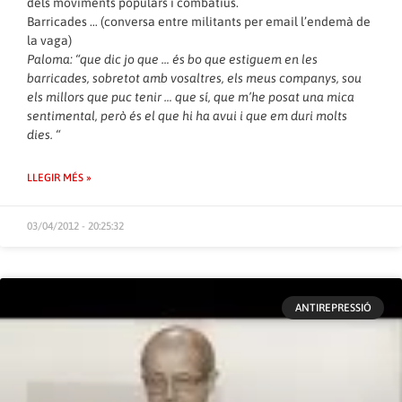
dels moviments populars i combatius.
Barricades … (conversa entre militants per email l’endemà de
la vaga)
Paloma: “que dic jo que … és bo que estiguem en les
barricades, sobretot amb vosaltres, els meus companys, sou
els millors que puc tenir … que sí, que m’he posat una mica
sentimental, però és el que hi ha avui i que em duri molts
dies. “
LLEGIR MÉS »
03/04/2012 - 20:25:32
ANTIREPRESSIÓ