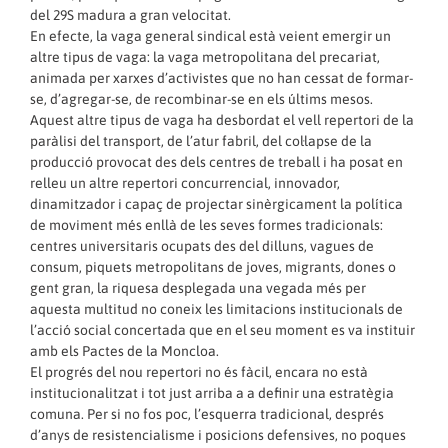
del 29S madura a gran velocitat.
En efecte, la vaga general sindical està veient emergir un
altre tipus de vaga: la vaga metropolitana del precariat,
animada per xarxes d’activistes que no han cessat de formar-
se, d’agregar-se, de recombinar-se en els últims mesos.
Aquest altre tipus de vaga ha desbordat el vell repertori de la
paràlisi del transport, de l’atur fabril, del col·lapse de la
producció provocat des dels centres de treball i ha posat en
relleu un altre repertori concurrencial, innovador,
dinamitzador i capaç de projectar sinèrgicament la política
de moviment més enllà de les seves formes tradicionals:
centres universitaris ocupats des del dilluns, vagues de
consum, piquets metropolitans de joves, migrants, dones o
gent gran, la riquesa desplegada una vegada més per
aquesta multitud no coneix les limitacions institucionals de
l’acció social concertada que en el seu moment es va instituir
amb els Pactes de la Moncloa.
El progrés del nou repertori no és fàcil, encara no està
institucionalitzat i tot just arriba a a definir una estratègia
comuna. Per si no fos poc, l’esquerra tradicional, després
d’anys de resistencialisme i posicions defensives, no poques