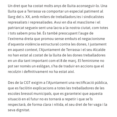
Un dret que ha costat molts anys de lluita aconseguir-lo. Una
lluita que a Terrassa va comportar un especial patiment al
llarg del s. XX, amb milers de treballadors/es i sindicalistes
represaliats i represaliades. Avui en dia el masclisme i el
patriarcat segueix sent una lacra a la nostra ciutat, com totes
i tots sabem prou bé. És també preocupant l’auge de
l’extrema dreta que promou sense embuts el negacionisme
d’aquesta violència estructural contra les dones, I justament
en aquest context, l’Ajuntament de Terrassa i el seu Alcalde
no han estat al costat de la lluita de les dones treballadores
en un dia tant important com el 8 de març. El feminisme no
pot ser només un eslògan, s’ha de traduir en accions que el
recolzin i definitivament no ha estat així.
Des de la CGT exigim a l’Ajuntament una rectificació pública,
que es facilitin explicacions a totes les treballadores de les
escoles bressol municipals, que es garanteixi que aquesta
situació en el futur no es tornarà a repetir i que se’ls
respectarà, de forma clara i nítida, el seu dret de fer vaga i la
seva dignitat.