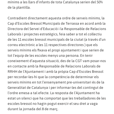
mínims a les llars d’infants de tota Catalunya serien del 50%
de la plantilla.
Contradient directament aquesta ordre de serveis mínims, la
Cap d’Escoles Bressol Municipals de Terrassa en acord amb la
Directora del Servei d’Educació i la Responsable de Relacions
Laborals i projectes estratègics, feia saber a tot el col·lectiu
de les 11 escoles bressol municipals de la ciutat (a través d’un
correu electrònic a les 11 respectives directores ) que els
serveis mínims els fixava el propi ajuntament i que serien de
tot l’equip de les escoles menys una persona. En tenir
coneixement d’aquesta situació, des de la CGT vam posar-nos
en contacte amb la Responsable de Relacions Laborals de
RRHH de l’Ajuntament i amb la pròpia Cap d’Escoles Bressol
per recordar-les-hi que la competència de determinar els
serveis mínims en tot l’ensenyament pre-universitari és de la
Generalitat de Catalunya i per informar-les del contingut de
l’ordre emesa a tal efecte. La resposta de l’Ajuntament ha
estat un silenci que ha comportat que les treballadores de les
escoles bressol no hagin pogut exercir el seu dret a vaga
durant la jornada del 8 de març.