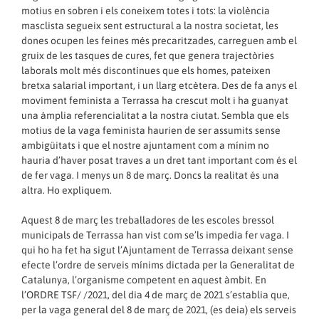
motius en sobren i els coneixem totes i tots: la violència
masclista segueix sent estructural a la nostra societat, les
dones ocupen les feines més precaritzades, carreguen amb el
gruix de les tasques de cures, fet que genera trajectòries
laborals molt més discontínues que els homes, pateixen
bretxa salarial important, i un llarg etcètera. Des de fa anys el
moviment feminista a Terrassa ha crescut molt i ha guanyat
una àmplia referencialitat a la nostra ciutat. Sembla que els
motius de la vaga feminista haurien de ser assumits sense
ambigüitats i que el nostre ajuntament com a mínim no
hauria d’haver posat traves a un dret tant important com és el
de fer vaga. I menys un 8 de març. Doncs la realitat és una
altra. Ho expliquem.
Aquest 8 de març les treballadores de les escoles bressol
municipals de Terrassa han vist com se’ls impedia fer vaga. I
qui ho ha fet ha sigut l’Ajuntament de Terrassa deixant sense
efecte l’ordre de serveis mínims dictada per la Generalitat de
Catalunya, l’organisme competent en aquest àmbit. En
l’ORDRE TSF/ /2021, del dia 4 de març de 2021 s’establia que,
per la vaga general del 8 de març de 2021, (es deia) els serveis