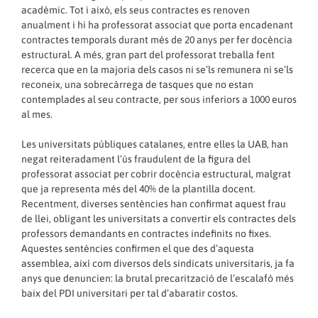
acadèmic. Tot i això, els seus contractes es renoven
anualment i hi ha professorat associat que porta encadenant
contractes temporals durant més de 20 anys per fer docència
estructural. A més, gran part del professorat treballa fent
recerca que en la majoria dels casos ni se’ls remunera ni se’ls
reconeix, una sobrecàrrega de tasques que no estan
contemplades al seu contracte, per sous inferiors a 1000 euros
al mes.
Les universitats públiques catalanes, entre elles la UAB, han
negat reiteradament l’ús fraudulent de la figura del
professorat associat per cobrir docència estructural, malgrat
que ja representa més del 40% de la plantilla docent.
Recentment, diverses sentències han confirmat aquest frau
de llei, obligant les universitats a convertir els contractes dels
professors demandants en contractes indefinits no fixes.
Aquestes sentències confirmen el que des d’aquesta
assemblea, així com diversos dels sindicats universitaris, ja fa
anys que denuncien: la brutal precarització de l’escalafó més
baix del PDI universitari per tal d’abaratir costos.