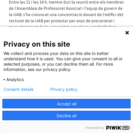
Entre les 11 i les 14 h, mentre duri la reunió entre els membres
de l’Assemblea de Professorat Associat i l’equip de govern de
la UAB, s’ha convocat una concentració davant de l’edifici del
rectorat de la UAB per protestar per anys de precarietat i
menysteniment de la universitat cap als seus treballadors.
Juntament amb la nota de premsa, us adjuntem una carta
Privacy on this site
enviada al rector on es detallen totes les demandes laborals
del professorat associat.
We collect and process your data on this site to better
understand how it is used. You can give your consent to all or
selected purposes, or you can decline them all. For more
Assemblea de Professorat Associat de la UAB (ASASUAB)
information, see our privacy policy.
15 de febrer de 2021
Analytics
Consent details
Privacy policy
assembleapassociatuab@nullgmail.com
Accept all
LLEGIR MÉS »
Decline all
15/02/2021 - 11:02:46
Powered by