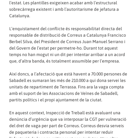
l’estat. Les plantilles exigeixen acabar amb l’estructural
sobrecàrrega existent i amb l’autoritarisme de jefatura a
Catalunya.
L’enquistament del conflicte és responsabilitat directa del
responsable de distribució de Correus a Catalunya Francisco
Berbel Silva, del President de Correus Juan Manuel Serrano i
del Govern de l’estat per permetre-ho. Durant tot aquest
temps no han mogut ni un dit per intentar arribar a un acord
que, d’altra banda, és totalment assumible per l’empresa.
Així doncs, a l’afectació que està havent a 70.000 persones de
Sabadell es sumaran les més de 210.000 a qui dona servei les
unitats de repartiment de Terrassa. Fins ara la vaga compta
amb el suport de les Associacions de Veïnes de Sabadell,
partits polítics i el propi ajuntament de la ciutat.
En aquest context, Inspecció de Treball està avaluant una
denúncia d’urgència que va interposar la CGT per vulneració
del dret de vaga per part de Correus. Correus desvia serveis
de paqueteria i contracta personal per intentar reduir