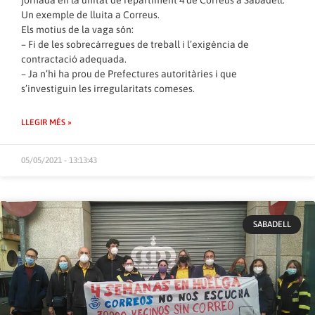
jornada en la unitat de repartiment 4 de Correus a Sabadell.
Un exemple de lluita a Correus.
Els motius de la vaga són:
– Fi de les sobrecàrregues de treball i l’exigència de
contractació adequada.
– Ja n’hi ha prou de Prefectures autoritàries i que
s’investiguin les irregularitats comeses.
LLEGIR MÉS »
05/05/2021 - 13:13:43
SABADELL