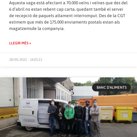
Aquesta vaga està afectant a 70.000 veïns i veïnes que des del
6 d’abril no estan rebent cap carta, quedant també el servei
de recepció de paquets altament interromput. Des de la CGT
estimem que més de 175.000 enviaments postals estan als
magatzemsde la companyia.
LLEGIR MÉS »
28/05/2021 - 16:01:13
BANC D'ALIMENTS