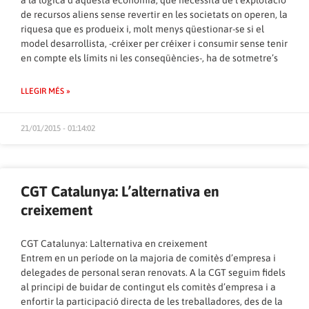
a la lògica d’aquesta economia, que necessita de l’explotació
de recursos aliens sense revertir en les societats on operen, la
riquesa que es produeix i, molt menys qüestionar-se si el
model desarrollista, -créixer per créixer i consumir sense tenir
en compte els límits ni les conseqüències-, ha de sotmetre’s
LLEGIR MÉS »
21/01/2015 - 01:14:02
CGT Catalunya: L’alternativa en
creixement
CGT Catalunya: Lalternativa en creixement
Entrem en un període on la majoria de comitès d’empresa i
delegades de personal seran renovats. A la CGT seguim fidels
al principi de buidar de contingut els comitès d’empresa i a
enfortir la participació directa de les treballadores, des de la