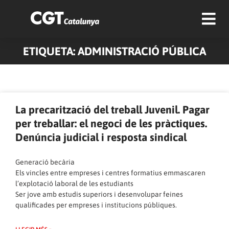
ETIQUETA: ADMINISTRACIÓ PÚBLICA
Pàgina
Pàgina
Pàgina
Pàgina
Pàgina
Pàgina
Pàgina
Pàgina
Pàgina
Pàgina
La precarització del treball Juvenil. Pagar
per treballar: el negoci de les pràctiques.
Denúncia judicial i resposta sindical
Generació becària
Els vincles entre empreses i centres formatius emmascaren
l’explotació laboral de les estudiants
Ser jove amb estudis superiors i desenvolupar feines
qualificades per empreses i institucions públiques.