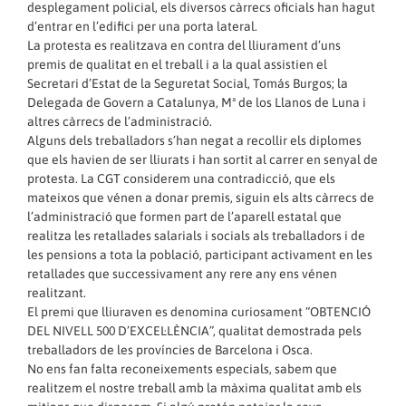
desplegament policial, els diversos càrrecs oficials han hagut
d’entrar en l’edifici per una porta lateral.
La protesta es realitzava en contra del lliurament d’uns
premis de qualitat en el treball i a la qual assistien el
Secretari d’Estat de la Seguretat Social, Tomás Burgos; la
Delegada de Govern a Catalunya, Mª de los Llanos de Luna i
altres càrrecs de l’administració.
Alguns dels treballadors s’han negat a recollir els diplomes
que els havien de ser lliurats i han sortit al carrer en senyal de
protesta. La CGT considerem una contradicció, que els
mateixos que vénen a donar premis, siguin els alts càrrecs de
l’administració que formen part de l’aparell estatal que
realitza les retallades salarials i socials als treballadors i de
les pensions a tota la població, participant activament en les
retallades que successivament any rere any ens vénen
realitzant.
El premi que lliuraven es denomina curiosament “OBTENCIÓ
DEL NIVELL 500 D’EXCEL·LÈNCIA”, qualitat demostrada pels
treballadors de les províncies de Barcelona i Osca.
No ens fan falta reconeixements especials, sabem que
realitzem el nostre treball amb la màxima qualitat amb els