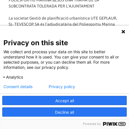
POLIESPORTIU MARINA BESOS UNA TRAMA DE LA
SUBCONTRATA TOLERADA PER L’AJUNTAMENT
La societat Gestió de planificació urbanística UTE GEPLAUR,
SL- TEVESCOP, SA és l’adjudicatària del Poliesportiu Marina
Besòs des de Juliol de 1997 Emilio Fernández Sánchez gerent
únic i representant de la societat demana autorització a
Privacy on this site
l’Ajuntament de Sant Adrià de Besòs per a la cessió de tots els
drets i obligacions de la concessió a l’empresa Gestió
We collect and process your data on this site to better
d’Instal·lacions i Manteniment Esportiu, Gimesport, SA de la
understand how it is used. You can give your consent to all or
qual és accionista majoritari. Aquest permís li és concedit en
selected purposes, or you can decline them all. For more
sessió ordinària el 20 de setembre de 2001.Así neix Gimesport
information, see our privacy policy.
SA, en substitució d’una empresa dedicada a la instrucció i
Analytics
sense experiència en la gestió esportiva i de la qual és
propietària la mateixa persona.
Consent details
Privacy policy
LLEGIR MÉS »
Accept all
Decline all
13/10/2014 - 14:06:16
Powered by