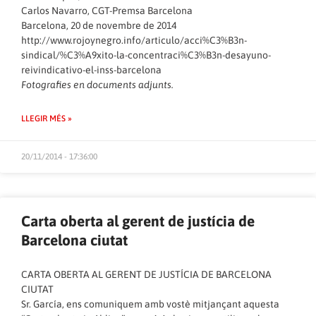
Carlos Navarro, CGT-Premsa Barcelona
Barcelona, 20 de novembre de 2014
http://www.rojoynegro.info/articulo/acci%C3%B3n-
sindical/%C3%A9xito-la-concentraci%C3%B3n-desayuno-
reivindicativo-el-inss-barcelona
Fotografies en documents adjunts.
LLEGIR MÉS »
20/11/2014 - 17:36:00
Carta oberta al gerent de justícia de
Barcelona ciutat
CARTA OBERTA AL GERENT DE JUSTÍCIA DE BARCELONA
CIUTAT
Sr. García, ens comuniquem amb vostè mitjançant aquesta