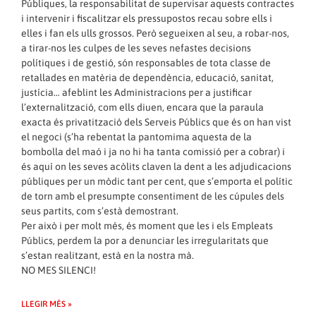
Públiques, la responsabilitat de supervisar aquests contractes
i intervenir i fiscalitzar els pressupostos recau sobre ells i
elles i fan els ulls grossos. Però segueixen al seu, a robar-nos,
a tirar-nos les culpes de les seves nefastes decisions
polítiques i de gestió, són responsables de tota classe de
retallades en matèria de dependència, educació, sanitat,
justícia… afeblint les Administracions per a justificar
l’externalització, com ells diuen, encara que la paraula
exacta és privatització dels Serveis Públics que és on han vist
el negoci (s’ha rebentat la pantomima aquesta de la
bombolla del maó i ja no hi ha tanta comissió per a cobrar) i
és aquí on les seves acòlits claven la dent a les adjudicacions
públiques per un mòdic tant per cent, que s’emporta el polític
de torn amb el presumpte consentiment de les cúpules dels
seus partits, com s’està demostrant.
Per això i per molt més, és moment que les i els Empleats
Públics, perdem la por a denunciar les irregularitats que
s’estan realitzant, està en la nostra mà.
NO MES SILENCI!
LLEGIR MÉS »