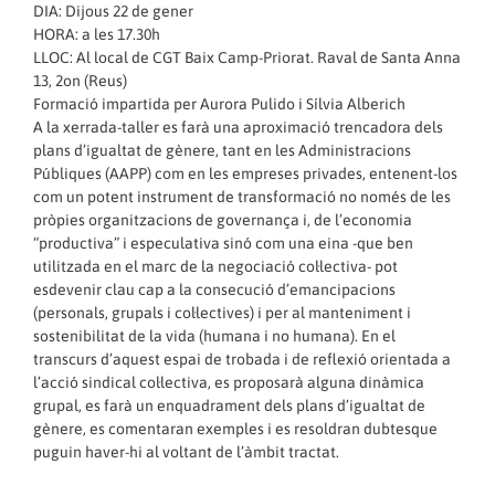
DIA: Dijous 22 de gener
HORA: a les 17.30h
LLOC: Al local de CGT Baix Camp-Priorat. Raval de Santa Anna
13, 2on (Reus)
Formació impartida per Aurora Pulido i Sílvia Alberich
A la xerrada-taller es farà una aproximació trencadora dels
plans d’igualtat de gènere, tant en les Administracions
Públiques (AAPP) com en les empreses privades, entenent-los
com un potent instrument de transformació no només de les
pròpies organitzacions de governança i, de l’economia
“productiva” i especulativa sinó com una eina -que ben
utilitzada en el marc de la negociació col·lectiva- pot
esdevenir clau cap a la consecució d’emancipacions
(personals, grupals i col·lectives) i per al manteniment i
sostenibilitat de la vida (humana i no humana). En el
transcurs d’aquest espai de trobada i de reflexió orientada a
l’acció sindical col·lectiva, es proposarà alguna dinàmica
grupal, es farà un enquadrament dels plans d’igualtat de
gènere, es comentaran exemples i es resoldran dubtesque
puguin haver-hi al voltant de l’àmbit tractat.