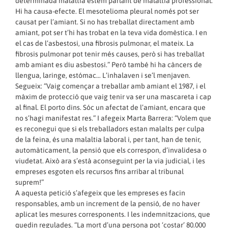
determinada malaltia estem parlant de malaltia professional.
Hi ha causa-efecte. El mesotelioma pleural només pot ser
causat per l’amiant. Si no has treballat directament amb
amiant, pot ser t’hi has trobat en la teva vida domèstica. I en
el cas de l’asbestosi, una fibrosis pulmonar, el mateix. La
fibrosis pulmonar pot tenir més causes, però si has treballat
amb amiant es diu asbestosi.” Però també hi ha càncers de
llengua, laringe, estómac… L’inhalaven i se’l menjaven.
Segueix: “Vaig començar a treballar amb amiant el 1987, i el
màxim de protecció que vaig tenir va ser una mascareta i cap
al final. El porto dins. Sóc un afectat de l’amiant, encara que
no s’hagi manifestat res.” I afegeix Marta Barrera: “Volem que
es reconegui que si els treballadors estan malalts per culpa
de la feina, és una malaltia laboral i, per tant, han de tenir,
automàticament, la pensió que els correspon, d’invalidesa o
viudetat. Això ara s’està aconseguint per la via judicial, i les
empreses esgoten els recursos fins arribar al tribunal
suprem!”
A aquesta petició s’afegeix que les empreses es facin
responsables, amb un increment de la pensió, de no haver
aplicat les mesures corresponents. I les indemnitzacions, que
quedin regulades. “La mort d’una persona pot ‘costar’ 80.000