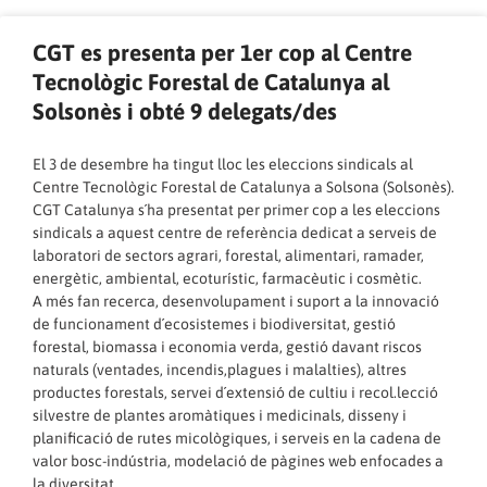
CGT es presenta per 1er cop al Centre
Tecnològic Forestal de Catalunya al
Solsonès i obté 9 delegats/des
El 3 de desembre ha tingut lloc les eleccions sindicals al
Centre Tecnològic Forestal de Catalunya a Solsona (Solsonès).
CGT Catalunya s´ha presentat per primer cop a les eleccions
sindicals a aquest centre de referència dedicat a serveis de
laboratori de sectors agrari, forestal, alimentari, ramader,
energètic, ambiental, ecoturístic, farmacèutic i cosmètic.
A més fan recerca, desenvolupament i suport a la innovació
de funcionament d´ecosistemes i biodiversitat, gestió
forestal, biomassa i economia verda, gestió davant riscos
naturals (ventades, incendis,plagues i malalties), altres
productes forestals, servei d´extensió de cultiu i recol.lecció
silvestre de plantes aromàtiques i medicinals, disseny i
planificació de rutes micològiques, i serveis en la cadena de
valor bosc-indústria, modelació de pàgines web enfocades a
la diversitat.