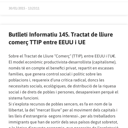
30/01/2015 - 13:23:11
Butlletí Informatiu 145. Tractat de lliure
comerç TTIP entre EEUU i UE
Sobre el Tractat de Lliure “Comerç” (TTIP), entre EEUU i l’U€.
El model econòmic productivista-desarrollista (capitalisme),
només té en compte el benefici privat, repartit en escasses
famílies, que genera control social i polític sobre les
poblacions i, requereix d’una crítica radical, doncs les
necessitats socials, ecològiques, de distribució de la riquesa
social i de drets de pobles i persones, desapareixen perquè el
sistema funcioni.
Si s’explota recursos de pobles sencers, es fa en nom de la
llibertat, la del “mercat lliure” per al moviment dels capitals i
les lleis d’estrangeria -segons interessi-, per als treballadors
immigrants que han de sortir dels seus països degut sobretot,