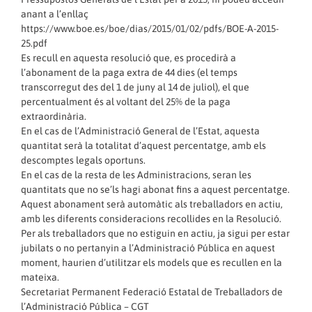
anant a l’enllaç
https://www.boe.es/boe/dias/2015/01/02/pdfs/BOE-A-2015-
25.pdf
Es recull en aquesta resolució que, es procedirà a
l’abonament de la paga extra de 44 dies (el temps
transcorregut des del 1 de juny al 14 de juliol), el que
percentualment és al voltant del 25% de la paga
extraordinària.
En el cas de l’Administració General de l’Estat, aquesta
quantitat serà la totalitat d’aquest percentatge, amb els
descomptes legals oportuns.
En el cas de la resta de les Administracions, seran les
quantitats que no se’ls hagi abonat fins a aquest percentatge.
Aquest abonament serà automàtic als treballadors en actiu,
amb les diferents consideracions recollides en la Resolució.
Per als treballadors que no estiguin en actiu, ja sigui per estar
jubilats o no pertanyin a l’Administració Pública en aquest
moment, haurien d’utilitzar els models que es recullen en la
mateixa.
Secretariat Permanent Federació Estatal de Treballadors de
l’Administració Pública – CGT