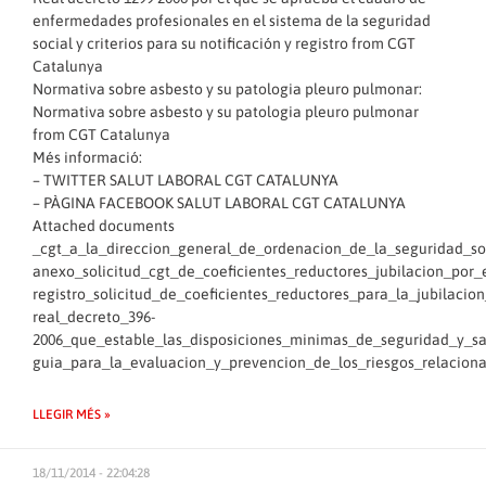
enfermedades profesionales en el sistema de la seguridad
social y criterios para su notificación y registro
from
CGT
Catalunya
Normativa sobre asbesto y su patologia pleuro pulmonar:
Normativa sobre asbesto y su patologia pleuro pulmonar
from
CGT Catalunya
Més informació:
–
TWITTER SALUT LABORAL CGT CATALUNYA
–
PÀGINA FACEBOOK SALUT LABORAL CGT CATALUNYA
Attached documents
_cgt_a_la_direccion_general_de_ordenacion_de_la_seguridad_so
anexo_solicitud_cgt_de_coeficientes_reductores_jubilacion_por_
registro_solicitud_de_coeficientes_reductores_para_la_jubilaci
real_decreto_396-
2006_que_estable_las_disposiciones_minimas_de_seguridad_y_sa
guia_para_la_evaluacion_y_prevencion_de_los_riesgos_relacion
LLEGIR MÉS »
18/11/2014 - 22:04:28