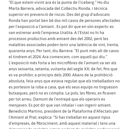
“El que estem vivint ara és la punta de l’iceberg.” Ho diu
Marta Barrera, advocada del Col·lectiu Ronda, i tècnica
superior en prevenció de riscos. Des del grup d’advocats
Ronda han portat ben bé dos mil casos de persones afectades
per l’exposició a l’amiant . Es pot dir que en són experts: es
van estrenar amb l’empresa Uralita. A l’Estat no hi ha
processos productius amb amiant des del 2002, però les
malalties associades poden tenir una latència de vint, trenta,
quaranta anys. Per tant, diu Barrera: “El punt més alt de casos
el tindrem el 2024. Ara comencem, com aquell qui diu.”
L’exposició més forta a les microfibres de l’amiant va ser als
anys seixanta, setanta, vuitanta del segle XX; de fet, fins que
es va prohibir, a principis dels 2000. Abans de la prohibició
absoluta, feia anys que estava regulat que els treballadors no
es portessin la roba a casa, que els seus equips no tinguessin
butxaques, però no es complia. La pols, les fibres, es ficaven
per tot arreu. Damunt de l’entrepà que els operaris es
menjaven. Es pot dir que van inhalar i van ingerir amiant.
Benedicto Martino, president de la Plataforma d’Afectats per
l’Amiant al Prat, explica: “Si has treballat en aquest tipus
d’empreses, de fibrociment, amb aquest material i tens una