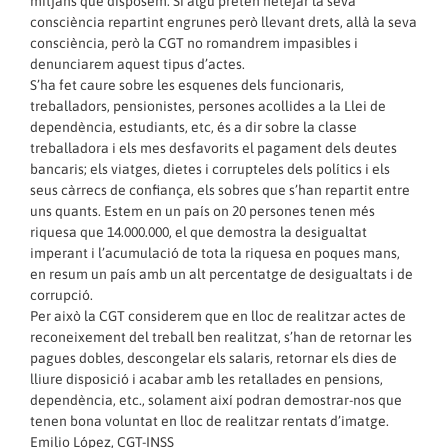
mitjans que disposem. Si algú pretén netejar la seva
consciència repartint engrunes però llevant drets, allà la seva
consciència, però la CGT no romandrem impasibles i
denunciarem aquest tipus d’actes.
S’ha fet caure sobre les esquenes dels funcionaris,
treballadors, pensionistes, persones acollides a la Llei de
dependència, estudiants, etc, és a dir sobre la classe
treballadora i els mes desfavorits el pagament dels deutes
bancaris; els viatges, dietes i corrupteles dels polítics i els
seus càrrecs de confiança, els sobres que s’han repartit entre
uns quants. Estem en un país on 20 persones tenen més
riquesa que 14.000.000, el que demostra la desigualtat
imperant i l’acumulació de tota la riquesa en poques mans,
en resum un país amb un alt percentatge de desigualtats i de
corrupció.
Per això la CGT considerem que en lloc de realitzar actes de
reconeixement del treball ben realitzat, s’han de retornar les
pagues dobles, descongelar els salaris, retornar els dies de
lliure disposició i acabar amb les retallades en pensions,
dependència, etc., solament així podran demostrar-nos que
tenen bona voluntat en lloc de realitzar rentats d’imatge.
Emilio López, CGT-INSS