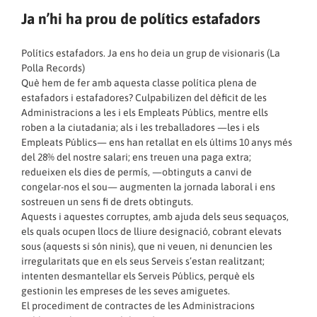
Ja n’hi ha prou de polítics estafadors
Polítics estafadors. Ja ens ho deia un grup de visionaris (La
Polla Records)
Què hem de fer amb aquesta classe política plena de
estafadors i estafadores? Culpabilizen del dèficit de les
Administracions a les i els Empleats Públics, mentre ells
roben a la ciutadania; als i les treballadores —les i els
Empleats Públics— ens han retallat en els últims 10 anys més
del 28% del nostre salari; ens treuen una paga extra;
redueixen els dies de permís, —obtinguts a canvi de
congelar-nos el sou— augmenten la jornada laboral i ens
sostreuen un sens fi de drets obtinguts.
Aquests i aquestes corruptes, amb ajuda dels seus sequaços,
els quals ocupen llocs de lliure designació, cobrant elevats
sous (aquests si són ninis), que ni veuen, ni denuncien les
irregularitats que en els seus Serveis s’estan realitzant;
intenten desmantellar els Serveis Públics, perquè els
gestionin les empreses de les seves amiguetes.
El procediment de contractes de les Administracions