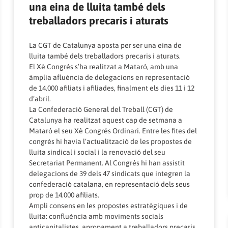
una eina de lluita també dels
treballadors precaris i aturats
La CGT de Catalunya aposta per ser una eina de
lluita també dels treballadors precaris i aturats.
El Xè Congrés s’ha realitzat a Mataró, amb una
àmplia afluència de delegacions en representació
de 14.000 afiliats i afiliades, finalment els dies 11 i 12
d’abril.
La Confederació General del Treball (CGT) de
Catalunya ha realitzat aquest cap de setmana a
Mataró el seu Xè Congrés Ordinari. Entre les fites del
congrés hi havia l’actualització de les propostes de
lluita sindical i social i la renovació del seu
Secretariat Permanent. Al Congrés hi han assistit
delegacions de 39 dels 47 sindicats que integren la
confederació catalana, en representació dels seus
prop de 14.000 afiliats.
Ampli consens en les propostes estratègiques i de
lluita: confluència amb moviments socials
anticapitalistes, apropament a treballadors precaris,