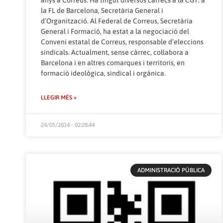
anys a Correus. Ha tingut diversos càrrecs a la CGT: a
la FL de Barcelona, ​​Secretària General i
d’Organització. Al Federal de Correus, Secretària
General i Formació, ha estat a la negociació del
Conveni estatal de Correus, responsable d’eleccions
sindicals. Actualment, sense càrrec, col·labora a
Barcelona i en altres comarques i territoris, en
formació ideològica, sindical i orgànica.
LLEGIR MÉS »
24/05/2014 - 02:28:44
ADMINISTRACIÓ PÚBLICA