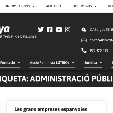
ON TROBAR-NOS
AFILIACIÓ
DOCUMENTS
RE
C/ Burgos 59, 
spccc@
spcgt
935 120 481
Formació
Acció Feminista LGTBIQ+
Jurídica
IQUETA: ADMINISTRACIÓ PÚBL
Pàgina
Pàgina
Pàgina
Pàgina
Pàgina
Pàgina
Pàgina
Pàgina
Pàgina
Pàgina
Les grans empreses espanyoles