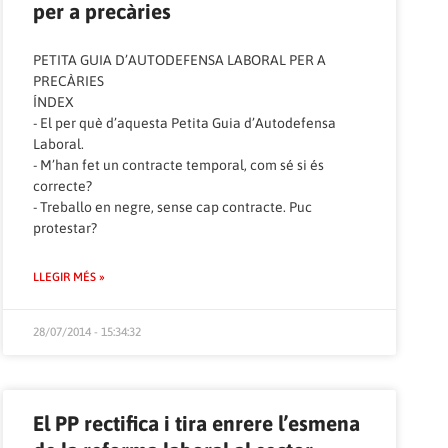
per a precàries
PETITA GUIA D’AUTODEFENSA LABORAL PER A
PRECÀRIES
ÍNDEX
-‎ ‏El per què d’aquesta Petita Guia d’Autodefensa
Laboral.
-‎ ‏M’han fet un contracte temporal,‭ ‬com sé si és
correcte‭?
-‎ ‏Treballo en negre,‭ ‬sense cap contracte.‭ ‬Puc
protestar‭?
LLEGIR MÉS »
28/07/2014 - 15:34:32
El PP rectifica i tira enrere l’esmena