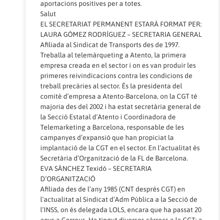
aportacions positives per a totes.
Salut
EL SECRETARIAT PERMANENT ESTARÀ FORMAT PER:
LAURA GÓMEZ RODRÍGUEZ – SECRETARIA GENERAL
Afiliada al Sindicat de Transports des de 1997.
Treballa al telemàrqueting a Atento, la primera
empresa creada en el sector i on es van produir les
primeres reivindicacions contra les condicions de
treball precàries al sector. És la presidenta del
comitè d’empresa a Atento-Barcelona, ​​on la CGT té
majoria des del 2002 i ha estat secretària general de
la Secció Estatal d’Atento i Coordinadora de
Telemarketing a Barcelona, ​​responsable de les
campanyes d’expansió que han propiciat la
implantació de la CGT en el sector. En l’actualitat és
Secretària d’Organització de la FL de Barcelona.
EVA SÁNCHEZ Texidó – SECRETARIA
D’ORGANITZACIÓ
Afiliada des de l’any 1985 (CNT després CGT) en
l’actualitat al Sindicat d’Adm Pública a la Secció de
l’INSS, on és delegada LOLS, encara que ha passat 20