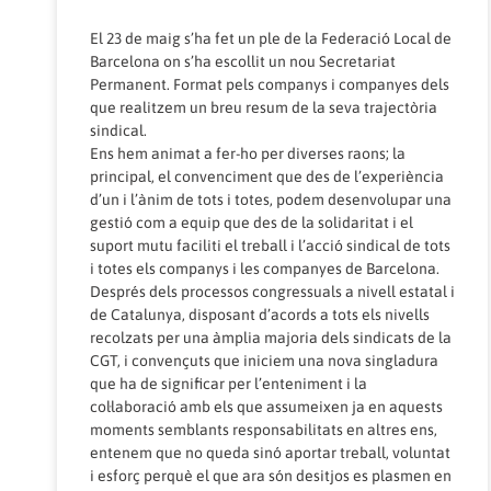
El 23 de maig s’ha fet un ple de la Federació Local de
Barcelona on s’ha escollit un nou Secretariat
Permanent. Format pels companys i companyes dels
que realitzem un breu resum de la seva trajectòria
sindical.
Ens hem animat a fer-ho per diverses raons; la
principal, el convenciment que des de l’experiència
d’un i l’ànim de tots i totes, podem desenvolupar una
gestió com a equip que des de la solidaritat i el
suport mutu faciliti el treball i l’acció sindical de tots
i totes els companys i les companyes de Barcelona.
Després dels processos congressuals a nivell estatal i
de Catalunya, disposant d’acords a tots els nivells
recolzats per una àmplia majoria dels sindicats de la
CGT, i convençuts que iniciem una nova singladura
que ha de significar per l’enteniment i la
col·laboració amb els que assumeixen ja en aquests
moments semblants responsabilitats en altres ens,
entenem que no queda sinó aportar treball, voluntat
i esforç perquè el que ara són desitjos es plasmen en