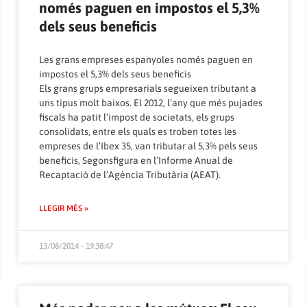
només paguen en impostos el 5,3%
dels seus beneficis
Les grans empreses espanyoles només paguen en
impostos el 5,3% dels seus beneficis
Els grans grups empresarials segueixen tributant a
uns tipus molt baixos. El 2012, l’any que més pujades
fiscals ha patit l’impost de societats, els grups
consolidats, entre els quals es troben totes les
empreses de l’Ibex 35, van tributar al 5,3% pels seus
beneficis, Segonsfigura en l’Informe Anual de
Recaptació de l’Agència Tributària (AEAT).
LLEGIR MÉS »
13/08/2014 - 19:38:47