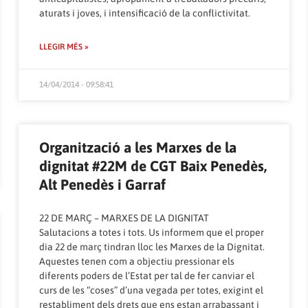
aturats i joves, i intensificació de la conflictivitat.
LLEGIR MÉS »
14/04/2014 - 09:58:41
Organització a les Marxes de la
dignitat #22M de CGT Baix Penedès,
Alt Penedès i Garraf
22 DE MARÇ – MARXES DE LA DIGNITAT
Salutacions a totes i tots. Us informem que el proper
dia 22 de març tindran lloc les Marxes de la Dignitat.
Aquestes tenen com a objectiu pressionar els
diferents poders de l’Estat per tal de fer canviar el
curs de les “coses” d’una vegada per totes, exigint el
restabliment dels drets que ens estan arrabassant i