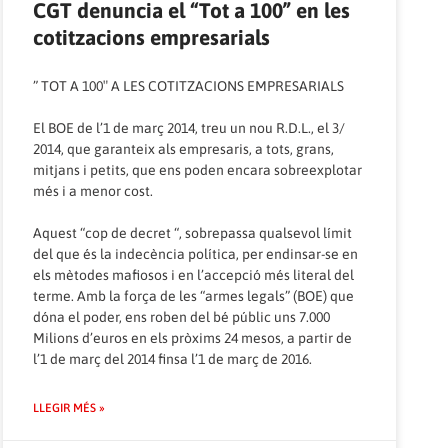
CGT denuncia el “Tot a 100” en les
cotitzacions empresarials
” TOT A 100″ A LES COTITZACIONS EMPRESARIALS
El BOE de l’1 de març 2014, treu un nou R.D.L., el 3/
2014, que garanteix als empresaris, a tots, grans,
mitjans i petits, que ens poden encara sobreexplotar
més i a menor cost.
Aquest “cop de decret “, sobrepassa qualsevol límit
del que és la indecència política, per endinsar-se en
els mètodes mafiosos i en l’accepció més literal del
terme. Amb la força de les “armes legals” (BOE) que
dóna el poder, ens roben del bé públic uns 7.000
Milions d’euros en els pròxims 24 mesos, a partir de
l’1 de març del 2014 finsa l’1 de març de 2016.
LLEGIR MÉS »