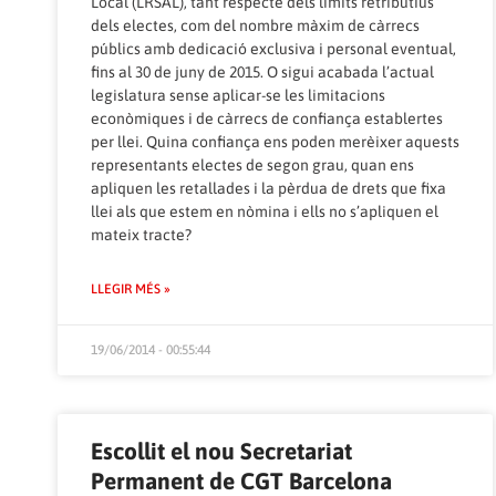
Local (LRSAL), tant respecte dels límits retributius
dels electes, com del nombre màxim de càrrecs
públics amb dedicació exclusiva i personal eventual,
fins al 30 de juny de 2015. O sigui acabada l’actual
legislatura sense aplicar-se les limitacions
econòmiques i de càrrecs de confiança establertes
per llei. Quina confiança ens poden merèixer aquests
representants electes de segon grau, quan ens
apliquen les retallades i la pèrdua de drets que fixa
llei als que estem en nòmina i ells no s’apliquen el
mateix tracte?
LLEGIR MÉS »
19/06/2014 - 00:55:44
Escollit el nou Secretariat
Permanent de CGT Barcelona