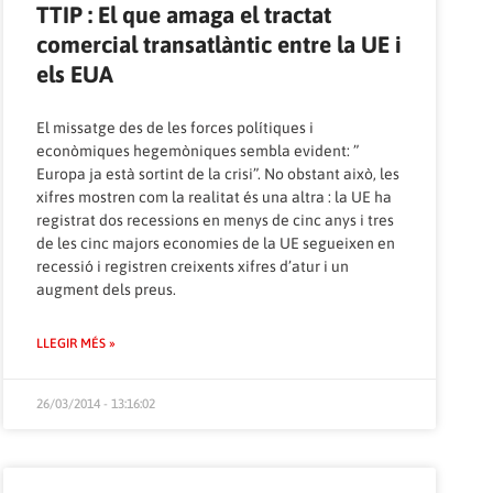
TTIP : El que amaga el tractat
comercial transatlàntic entre la UE i
els EUA
El missatge des de les forces polítiques i
econòmiques hegemòniques sembla evident: ”
Europa ja està sortint de la crisi”. No obstant això, les
xifres mostren com la realitat és una altra : la UE ha
registrat dos recessions en menys de cinc anys i tres
de les cinc majors economies de la UE segueixen en
recessió i registren creixents xifres d’atur i un
augment dels preus.
LLEGIR MÉS »
26/03/2014 - 13:16:02