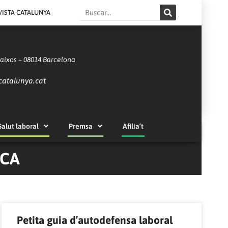
Search
VISTA CATALUNYA
Baixos – 08014 Barcelona
catalunya.cat
Salut laboral
Premsa
Afilia’t
ICA
Petita guia d’autodefensa laboral