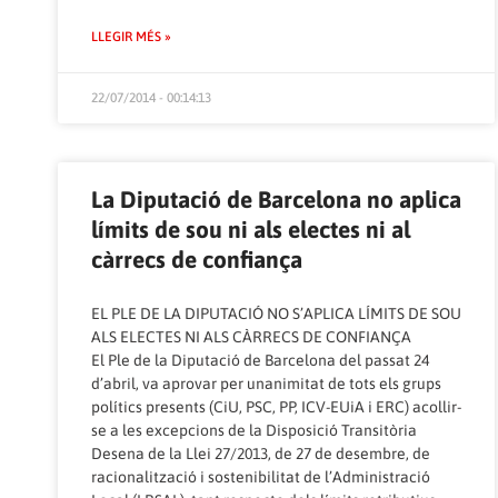
LLEGIR MÉS »
22/07/2014 - 00:14:13
La Diputació de Barcelona no aplica
límits de sou ni als electes ni al
càrrecs de confiança
EL PLE DE LA DIPUTACIÓ NO S’APLICA LÍMITS DE SOU
ALS ELECTES NI ALS CÀRRECS DE CONFIANÇA
El Ple de la Diputació de Barcelona del passat 24
d’abril, va aprovar per unanimitat de tots els grups
polítics presents (CiU, PSC, PP, ICV-EUiA i ERC) acollir-
se a les excepcions de la Disposició Transitòria
Desena de la Llei 27/2013, de 27 de desembre, de
racionalització i sostenibilitat de l’Administració