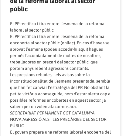
de la reforma laboral al sector
públic
El PP rectifica i tira enrere l’esmena de la reforma
laboral al sector públic
El PP rectifica i tira enrere l’esmena de la reforma
encoberta al sector públic (
enllaç
). En cas d’haver-se
aprovat l’esmena (
podeu accedir-hi aquí
) hagués
permès l’acomiadament de moltes de nosaltres,
treballadores en precari del sector públic, que
portem anys rebent agressions constants.
Les pressions rebudes, i els avisos sobre la
inconstitucionalitat de l’esmena presentada, sembla
que han fet canviar l’estratègia del PP. No obstant la
petita victòria aconseguida, hem d’estar alerta cap a
possibles reformes encobertes en aquest sector, ja
sabem per on volen atacar-nos ara.
SECRETARIAT PERMANENT CGT CATALUNYA
NOVA AGRESSIÓ ALS I LES PRECÀRIES DEL SECTOR
PÚBLIC
El govern prepara una reforma laboral encoberta del