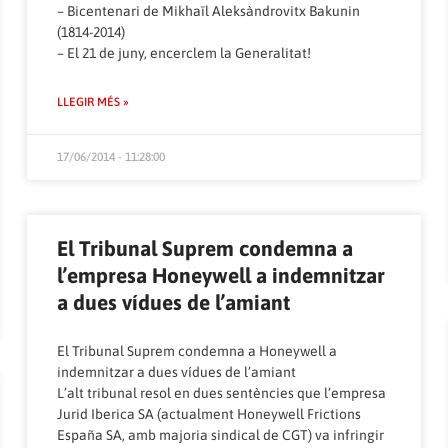
– Bicentenari de Mikhaïl Aleksàndrovitx Bakunin
(1814-2014)
– El 21 de juny, encerclem la Generalitat!
LLEGIR MÉS »
17/06/2014 - 11:28:00
El Tribunal Suprem condemna a
l’empresa Honeywell a indemnitzar
a dues vídues de l’amiant
El Tribunal Suprem condemna a Honeywell a
indemnitzar a dues vídues de l’amiant
L’alt tribunal resol en dues sentències que l’empresa
Jurid Iberica SA (actualment Honeywell Frictions
España SA, amb majoria sindical de CGT) va infringir