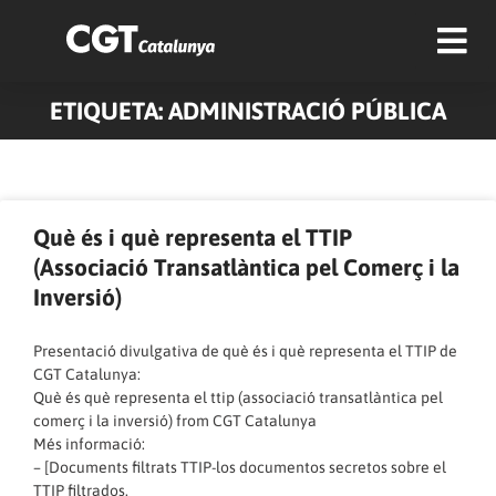
ETIQUETA: ADMINISTRACIÓ PÚBLICA
Pàgina
Pàgina
Pàgina
Pàgina
Pàgina
Pàgina
Pàgina
Pàgina
Pàgina
Pàgina
Què és i què representa el TTIP
(Associació Transatlàntica pel Comerç i la
Inversió)
Presentació divulgativa de què és i què representa el TTIP de
CGT Catalunya:
Què és què representa el ttip (associació transatlàntica pel
comerç i la inversió)
from
CGT Catalunya
Més informació:
– [Documents filtrats TTIP-los documentos secretos sobre el
TTIP filtrados.