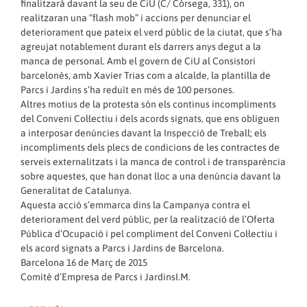
finalitzarà davant la seu de CiU (C/ Còrsega, 331), on
realitzaran una “flash mob” i accions per denunciar el
deteriorament que pateix el verd públic de la ciutat, que s’ha
agreujat notablement durant els darrers anys degut a la
manca de personal. Amb el govern de CiU al Consistori
barcelonès, amb Xavier Trias com a alcalde, la plantilla de
Parcs i Jardins s’ha reduït en més de 100 persones.
Altres motius de la protesta són els continus incompliments
del Conveni Col·lectiu i dels acords signats, que ens obliguen
a interposar denúncies davant la Inspecció de Treball; els
incompliments dels plecs de condicions de les contractes de
serveis externalitzats i la manca de control i de transparència
sobre aquestes, que han donat lloc a una denúncia davant la
Generalitat de Catalunya.
Aquesta acció s’emmarca dins la Campanya contra el
deteriorament del verd públic, per la realització de l’Oferta
Pública d’Ocupació i pel compliment del Conveni Col·lectiu i
els acord signats a Parcs i Jardins de Barcelona.
Barcelona 16 de Març de 2015
Comitè d’Empresa de Parcs i JardinsI.M.