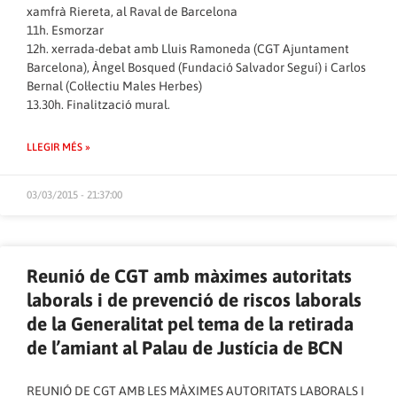
xamfrà Riereta, al Raval de Barcelona
11h. Esmorzar
12h. xerrada-debat amb Lluis Ramoneda (CGT Ajuntament
Barcelona), Àngel Bosqued (Fundació Salvador Seguí) i Carlos
Bernal (Col·lectiu Males Herbes)
13.30h. Finalització mural.
LLEGIR MÉS »
03/03/2015 - 21:37:00
Reunió de CGT amb màximes autoritats
laborals i de prevenció de riscos laborals
de la Generalitat pel tema de la retirada
de l’amiant al Palau de Justícia de BCN
REUNIÓ DE CGT AMB LES MÀXIMES AUTORITATS LABORALS I