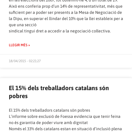
en les eleccions del 2007, tot obtenint-ne 4, d’un total de 29.
Això ens conferia prop d’un 14% de representativitat, més que
suficient per a poder ser presents a la Mesa de Negociació de
la Dipu, en superar el llindar del 10% que la llei estableix per a
que una secció
sindical tingui dret a accedir a la negociació col·lectiva.
LLEGIR MÉS »
18/04/2015 - 02:21:27
El 15% dels treballadors catalans són
pobres
El 15% dels treballadors catalans són pobres
L’informe sobre exclusió de Foessa evidencia que tenir feina
no és garantia de poder viure amb dignitat
Només el 33% dels catalans estan en situació d’inclusió plena