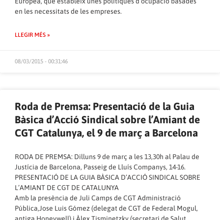
Europea, que estableix unes polítiques d’ocupació basades
en les necessitats de les empreses.
LLEGIR MÉS »
08/03/2015 - 00:31:46
Roda de Premsa: Presentació de la Guia
Bàsica d’Acció Sindical sobre l’Amiant de
CGT Catalunya, el 9 de març a Barcelona
RODA DE PREMSA: Dilluns 9 de març a les 13,30h al Palau de
Justícia de Barcelona, Passeig de Lluís Companys, 14-16.
PRESENTACIÓ DE LA GUIA BÀSICA D’ACCIÓ SINDICAL SOBRE
L’AMIANT DE CGT DE CATALUNYA
Amb la presència de Juli Camps de CGT Administració
Pública,Jose Luis Gómez (delegat de CGT de Federal Mogul,
antiga Honeywell) i Àlex Tisminetzky (secretari de Salut