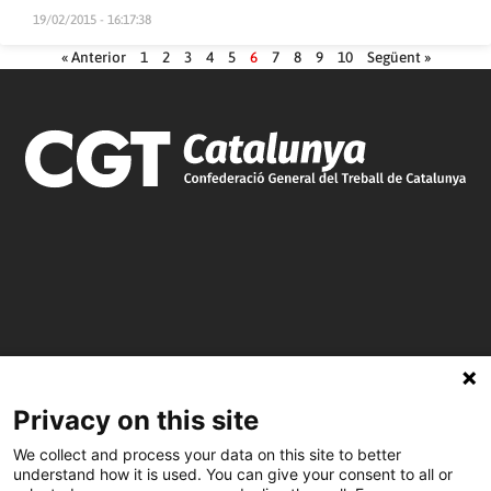
19/02/2015 - 16:17:38
« Anterior
1
2
3
4
5
6
7
8
9
10
Següent »
Privacy on this site
C/ Burgos 59, Baixos – 08014 Barcelona
We collect and process your data on this site to better
understand how it is used. You can give your consent to all or
spccc@
spcgtcatalunya.cat