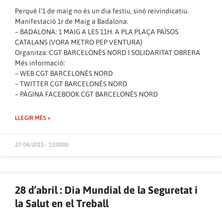
Perquè l’1 de maig no és un dia festiu, sinó reivindicatiu.
Manifestació 1r de Maig a Badalona.
– BADALONA: 1 MAIG A LES 11H. A PLA PLAÇA PAÏSOS
CATALANS (VORA METRO PEP VENTURA)
Organitza: CGT BARCELONÈS NORD I SOLIDARITAT OBRERA
Més informació:
–
WEB CGT BARCELONÈS NORD
–
TWITTER CGT BARCELONÈS NORD
–
PÀGINA FACEBOOK CGT BARCELONÈS NORD
LLEGIR MÉS »
27/04/2015 - 13:00:00
28 d’abril : Dia Mundial de la Seguretat i
la Salut en el Treball