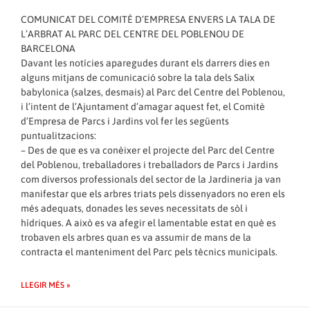
COMUNICAT DEL COMITÈ D’EMPRESA ENVERS LA TALA DE
L’ARBRAT AL PARC DEL CENTRE DEL POBLENOU DE
BARCELONA
Davant les notícies aparegudes durant els darrers dies en
alguns mitjans de comunicació sobre la tala dels Salix
babylonica (salzes, desmais) al Parc del Centre del Poblenou,
i l’intent de l’Ajuntament d’amagar aquest fet, el Comitè
d’Empresa de Parcs i Jardins vol fer les següents
puntualitzacions:
– Des de que es va conèixer el projecte del Parc del Centre
del Poblenou, treballadores i treballadors de Parcs i Jardins
com diversos professionals del sector de la Jardineria ja van
manifestar que els arbres triats pels dissenyadors no eren els
més adequats, donades les seves necessitats de sòl i
hídriques. A això es va afegir el lamentable estat en què es
trobaven els arbres quan es va assumir de mans de la
contracta el manteniment del Parc pels tècnics municipals.
LLEGIR MÉS »