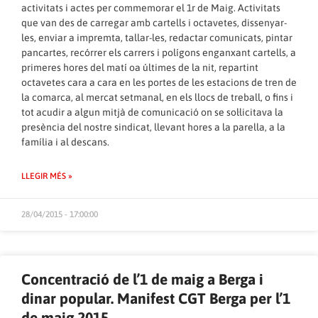
activitats i actes per commemorar el 1r de Maig. Activitats
que van des de carregar amb cartells i octavetes, dissenyar-
les, enviar a impremta, tallar-les, redactar comunicats, pintar
pancartes, recórrer els carrers i polígons enganxant cartells, a
primeres hores del matí oa últimes de la nit, repartint
octavetes cara a cara en les portes de les estacions de tren de
la comarca, al mercat setmanal, en els llocs de treball, o fins i
tot acudir a algun mitjà de comunicació on se sol·licitava la
presència del nostre sindicat, llevant hores a la parella, a la
família i al descans.
LLEGIR MÉS »
28/04/2015 - 17:00:00
Concentració de l’1 de maig a Berga i
dinar popular. Manifest CGT Berga per l’1
de maig 2015