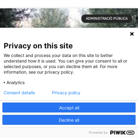
ADMINISTRACIÓ PÚBLICA
Privacy on this site
We collect and process your data on this site to better
understand how it is used. You can give your consent to all or
selected purposes, or you can decline them all. For more
information, see our privacy policy.
Analytics
Consent details
Privacy policy
Accept all
L’Ajuntament de Barcelona posa en risc la
Decline all
salut de la població amb l’aplicació de
tones d’un herbicida tòxic
Powered by