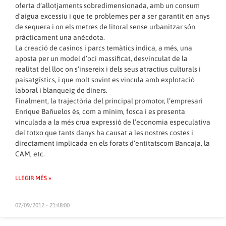
oferta d’allotjaments sobredimensionada, amb un consum
d’aigua excessiu i que te problemes per a ser garantit en anys
de sequera i on els metres de litoral sense urbanitzar són
pràcticament una anècdota.
La creació de casinos i parcs temàtics indica, a més, una
aposta per un model d’oci massificat, desvinculat de la
realitat del lloc on s’insereix i dels seus atractius culturals i
paisatgístics, i que molt sovint es vincula amb explotació
laboral i blanqueig de diners.
Finalment, la trajectòria del principal promotor, l’empresari
Enrique Bañuelos és, com a mínim, fosca i es presenta
vinculada a la més crua expressió de l’economia especulativa
del totxo que tants danys ha causat a les nostres costes i
directament implicada en els forats d’entitatscom Bancaja, la
CAM, etc.
LLEGIR MÉS »
07/09/2012 - 21:48:00