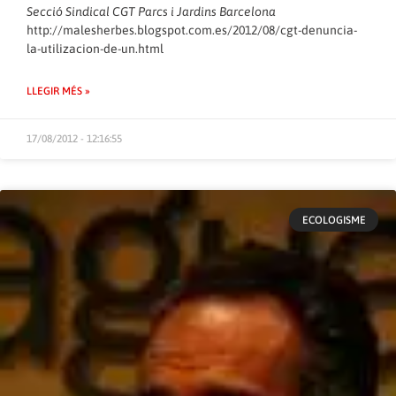
Secció Sindical CGT Parcs i Jardins Barcelona
http://malesherbes.blogspot.com.es/2012/08/cgt-denuncia-
la-utilizacion-de-un.html
LLEGIR MÉS »
17/08/2012 - 12:16:55
ECOLOGISME