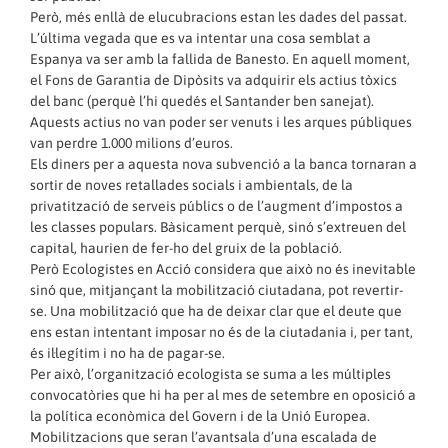
Però, més enllà de elucubracions estan les dades del passat.
L’última vegada que es va intentar una cosa semblat a
Espanya va ser amb la fallida de Banesto. En aquell moment,
el Fons de Garantia de Dipòsits va adquirir els actius tòxics
del banc (perquè l’hi quedés el Santander ben sanejat).
Aquests actius no van poder ser venuts i les arques públiques
van perdre 1.000 milions d’euros.
Els diners per a aquesta nova subvenció a la banca tornaran a
sortir de noves retallades socials i ambientals, de la
privatització de serveis públics o de l’augment d’impostos a
les classes populars. Bàsicament perquè, sinó s’extreuen del
capital, haurien de fer-ho del gruix de la població.
Però Ecologistes en Acció considera que això no és inevitable
sinó que, mitjançant la mobilització ciutadana, pot revertir-
se. Una mobilització que ha de deixar clar que el deute que
ens estan intentant imposar no és de la ciutadania i, per tant,
és il·legítim i no ha de pagar-se.
Per això, l’organització ecologista se suma a les múltiples
convocatòries que hi ha per al mes de setembre en oposició a
la política econòmica del Govern i de la Unió Europea.
Mobilitzacions que seran l’avantsala d’una escalada de