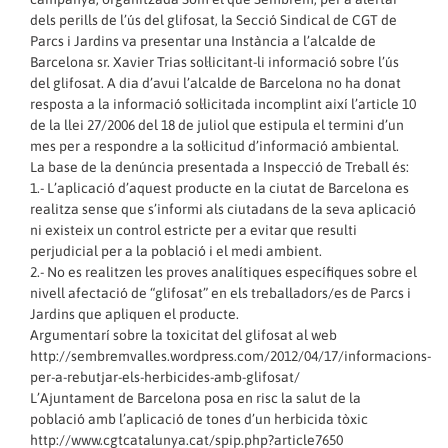
dels perills de l’ús del glifosat, la Secció Sindical de CGT de
Parcs i Jardins va presentar una Instància a l’alcalde de
Barcelona sr. Xavier Trias sol·licitant-li informació sobre l’ús
del glifosat. A dia d’avui l’alcalde de Barcelona no ha donat
resposta a la informació sol·licitada incomplint així l’article 10
de la llei 27/2006 del 18 de juliol que estipula el termini d’un
mes per a respondre a la sol·licitud d’informació ambiental.
La base de la denúncia presentada a Inspecció de Treball és:
1.- L’aplicació d’aquest producte en la ciutat de Barcelona es
realitza sense que s’informi als ciutadans de la seva aplicació
ni existeix un control estricte per a evitar que resulti
perjudicial per a la població i el medi ambient.
2.- No es realitzen les proves analítiques específiques sobre el
nivell afectació de “glifosat” en els treballadors/es de Parcs i
Jardins que apliquen el producte.
Argumentarí sobre la toxicitat del glifosat al web
http://sembremvalles.wordpress.com/2012/04/17/informacions-
per-a-rebutjar-els-herbicides-amb-glifosat/
L’Ajuntament de Barcelona posa en risc la salut de la
població amb l’aplicació de tones d’un herbicida tòxic
http://www.cgtcatalunya.cat/spip.php?article7650