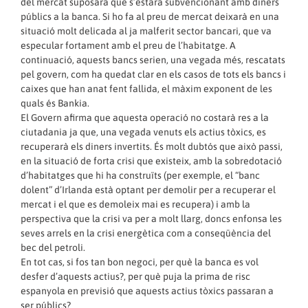
del mercat suposarà que s’estarà subvencionant amb diners
públics a la banca. Si ho fa al preu de mercat deixarà en una
situació molt delicada al ja malferit sector bancari, que va
especular fortament amb el preu de l’habitatge. A
continuació, aquests bancs serien, una vegada més, rescatats
pel govern, com ha quedat clar en els casos de tots els bancs i
caixes que han anat fent fallida, el màxim exponent de les
quals és Bankia.
El Govern afirma que aquesta operació no costarà res a la
ciutadania ja que, una vegada venuts els actius tòxics, es
recuperarà els diners invertits. És molt dubtós que això passi,
en la situació de forta crisi que existeix, amb la sobredotació
d’habitatges que hi ha construïts (per exemple, el “banc
dolent” d’Irlanda està optant per demolir per a recuperar el
mercat i el que es demoleix mai es recupera) i amb la
perspectiva que la crisi va per a molt llarg, doncs enfonsa les
seves arrels en la crisi energètica com a conseqüència del
bec del petroli.
En tot cas, si fos tan bon negoci, per què la banca es vol
desfer d’aquests actius?, per què puja la prima de risc
espanyola en previsió que aquests actius tòxics passaran a
ser públics?