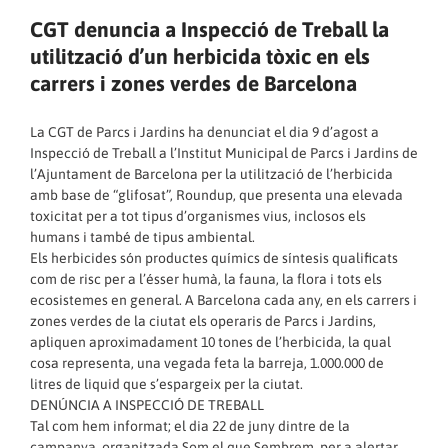
CGT denuncia a Inspecció de Treball la
utilització d’un herbicida tòxic en els
carrers i zones verdes de Barcelona
La CGT de Parcs i Jardins ha denunciat el dia 9 d’agost a
Inspecció de Treball a l’Institut Municipal de Parcs i Jardins de
l’Ajuntament de Barcelona per la utilització de l’herbicida
amb base de “glifosat”, Roundup, que presenta una elevada
toxicitat per a tot tipus d’organismes vius, inclosos els
humans i també de tipus ambiental.
Els herbicides són productes químics de síntesis qualificats
com de risc per a l’ésser humà, la fauna, la flora i tots els
ecosistemes en general. A Barcelona cada any, en els carrers i
zones verdes de la ciutat els operaris de Parcs i Jardins,
apliquen aproximadament 10 tones de l’herbicida, la qual
cosa representa, una vegada feta la barreja, 1.000.000 de
litres de liquid que s’espargeix per la ciutat.
DENÚNCIA A INSPECCIÓ DE TREBALL
Tal com hem informat; el dia 22 de juny dintre de la
campanya, organitzada Som el que Sembrem, per a alertar