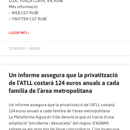
LLOC: PLAÇA CLAVÉ, 4-6, RUBÍ
Més informació:
–
WEB CGT RUBÍ
–
TWITTER CGT RUBÍ
LLEGIR MÉS »
21/06/2013 - 03:26:00
Un informe assegura que la privatització
de l’ATLL costarà 124 euros anuals a cada
família de l’àrea metropolitana
Un informe assegura que la privatització de l’ATLL costarà
124 euros anuals a cada família de l’àrea metropolitana
La
Plataforma Aigua és Vida
denuncia que es tracta d’una
ampliació “encoberta i descarada” del negoci d’AGBAR,
saltant-se els principis de lliure concurrència. Conclouen que