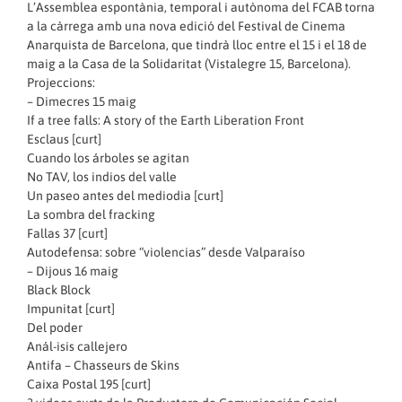
L’Assemblea espontània, temporal i autònoma del FCAB torna
a la càrrega amb una nova edició del Festival de Cinema
Anarquista de Barcelona, que tindrà lloc entre el 15 i el 18 de
maig a la Casa de la Solidaritat (Vistalegre 15, Barcelona).
Projeccions:
– Dimecres 15 maig
If a tree falls: A story of the Earth Liberation Front
Esclaus [curt]
Cuando los árboles se agitan
No TAV, los indios del valle
Un paseo antes del mediodia [curt]
La sombra del fracking
Fallas 37 [curt]
Autodefensa: sobre “violencias” desde Valparaíso
– Dijous 16 maig
Black Block
Impunitat [curt]
Del poder
Anál-isis callejero
Antifa – Chasseurs de Skins
Caixa Postal 195 [curt]