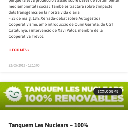
perquè la seva producció s’asseu sobre bases de sostenibilitat
mediambiental i social. També es tractarà sobre l’impacte
dels transgènics en la nostra vida diària
– 23 de maig, 18h. Xerrada-debat sobre Autogestió i
Cooperativisme, amb introducció de Quim Garreta, de CGT
Catalunya, i intervenció de Xavi Palos, membre de la
Cooperativa Trèvol.
LLEGIR MÉS »
22/05/2013 - 12:10:00
ECOLOGISME
Tanquem Les Nuclears – 100%