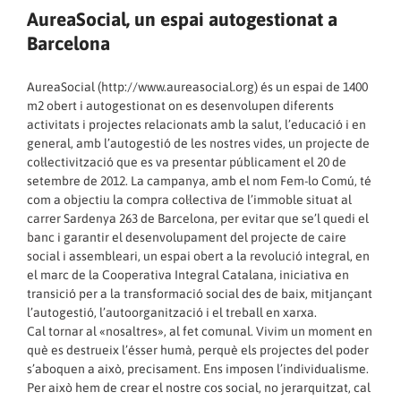
AureaSocial, un espai autogestionat a
Barcelona
AureaSocial (
http://www.aureasocial.org
) és un espai de 1400
m2 obert i autogestionat on es desenvolupen diferents
activitats i projectes relacionats amb la salut, l’educació i en
general, amb l’autogestió de les nostres vides, un projecte de
col·lectivització que es va presentar públicament el 20 de
setembre de 2012. La campanya, amb el nom Fem-lo Comú, té
com a objectiu la compra col·lectiva de l’immoble situat al
carrer Sardenya 263 de Barcelona, per evitar que se’l quedi el
banc i garantir el desenvolupament del projecte de caire
social i assembleari, un espai obert a la revolució integral, en
el marc de la Cooperativa Integral Catalana, iniciativa en
transició per a la transformació social des de baix, mitjançant
l’autogestió, l’autoorganització i el treball en xarxa.
Cal tornar al «nosaltres», al fet comunal. Vivim un moment en
què es destrueix l’ésser humà, perquè els projectes del poder
s’aboquen a això, precisament. Ens imposen l’individualisme.
Per això hem de crear el nostre cos social, no jerarquitzat, cal