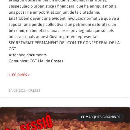
el seguir apostant per un model econòmic i territorial,
l’especulació urbanística i financera, que ha enriquit molt a
uns pocs i ha empobrit al conjunt de la ciutadania.
Ens trobem davant una evident involució normativa que va a
suposar una pèrdua col·lectiva d’un patrimoni natural i d’un
bé comú, en benefici d’una classe privilegiada que són els
únics als quals aquest Govern pretén representar.
SECRETARIAT PERMANENT DEL COMITÈ CONFEDERAL DE LA
CGT
Attached documents
Comunicat CGT Llei de Costes
LLEGIR MÉS »
14/06/2013 - 09:13:33
COMARQUES GIRONINES