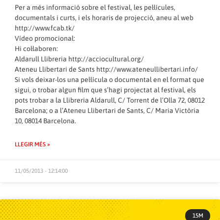
Per a més informació sobre el festival, les pel·lícules,
documentals i curts, i els horaris de projecció, aneu al web
http://www.fcab.tk/
Vídeo promocional:
Hi col·laboren:
Aldarull Llibreria
http://acciocultural.org/
Ateneu Llibertari de Sants
http://www.ateneullibertari.info/
Si vols deixar-los una pel·lícula o documental en el format que
sigui, o trobar algun film que s’hagi projectat al festival, els
pots trobar a la Llibreria Aldarull, C/ Torrent de l’Olla 72, 08012
Barcelona; o a l’Ateneu Llibertari de Sants, C/ Maria Victòria
10, 08014 Barcelona.
LLEGIR MÉS »
11/05/2013 - 12:14:00
15M