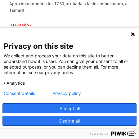
Aproximadament a les 17:30, arribada a la desembocadura, a
Tamarit.
LLEGIR MÉS »
26/04/2013 - 01:20:00
Privacy on this site
We collect and process your data on this site to better
understand how it is used. You can give your consent to all or
selected purposes, or you can decline them all. For more
ECOLOGISME
information, see our privacy policy.
Analytics
Consent details
Privacy policy
Accept all
Decline all
Aigua: La connexió del canal Segarra-
Powered by
Garrigues amb la xarxa Ter Llobregat: