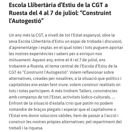
Escola Llibertària d’Estiu de la CGT a
Ruesta del 4 al 7 de juliol: “Construint
l’Autogestió”
Un any més la CGT, a nivell de tot l’Estat espanyol, obre la
seva Escola Llibertària d’Estiu un espai de trobada i discussió,
d’aprenentatge i esplai, en el qual totes i tots puguem aportar
les nostres experiències i sabers per a enriquir-nos
mútuament. Aquest any, entre el 4 i el 7 de juliol, ens
trobarem a Ruesta, el tema central de l’Escola d’Estiu de la
CGT és “Construint l’Autogestió”. Volem reflexionar sobre
alternatives, creades per nosaltres, a la situació que polítics i
capitalistes ens estan fent viure, volem construir realitats on
tots i totes participem. A més tindrem Tallers, convivències
amb companys de tot l’Estat, activitats lúdico-culturals, ….
Enfront de la situació d’estafa/crisi que patim no podem
romandre de braços plegats i esperar que el capitalisme o
l’Estat ens donin solucions vàlides, hem de passar a l’acció i
construir les nostres pròpies alternatives: pel repartiment del
treball i la riquesa.