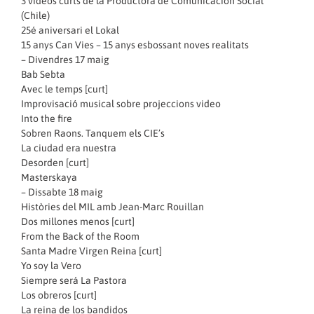
3 videos curts de la Productora de Comunicación Social
(Chile)
25é aniversari el Lokal
15 anys Can Vies – 15 anys esbossant noves realitats
– Divendres 17 maig
Bab Sebta
Avec le temps [curt]
Improvisació musical sobre projeccions video
Into the fire
Sobren Raons. Tanquem els CIE’s
‪La ciudad era nuestra‬
Desorden [curt]
Masterskaya
– Dissabte 18 maig
Històries del MIL amb Jean-Marc Rouillan
Dos millones menos [curt]
From the Back of the Room
Santa Madre Virgen Reina [curt]
Yo soy la Vero
Siempre será La Pastora
Los obreros [curt]
La reina de los bandidos