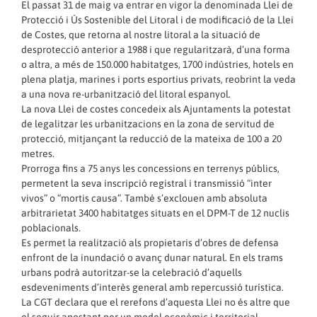
El passat 31 de maig va entrar en vigor la denominada Llei de
Protecció i Ús Sostenible del Litoral i de modificació de la Llei
de Costes, que retorna al nostre litoral a la situació de
desprotecció anterior a 1988 i que regularitzarà, d’una forma
o altra, a més de 150.000 habitatges, 1700 indústries, hotels en
plena platja, marines i ports esportius privats, reobrint la veda
a una nova re-urbanització del litoral espanyol.
La nova Llei de costes concedeix als Ajuntaments la potestat
de legalitzar les urbanitzacions en la zona de servitud de
protecció, mitjançant la reducció de la mateixa de 100 a 20
metres.
Prorroga fins a 75 anys les concessions en terrenys públics,
permetent la seva inscripció registral i transmissió “inter
vivos” o “mortis causa”. També s’exclouen amb absoluta
arbitrarietat 3400 habitatges situats en el DPM-T de 12 nuclis
poblacionals.
Es permet la realització als propietaris d’obres de defensa
enfront de la inundació o avanç dunar natural. En els trams
urbans podrà autoritzar-se la celebració d’aquells
esdeveniments d’interès general amb repercussió turística.
La CGT declara que el rerefons d’aquesta Llei no és altre que