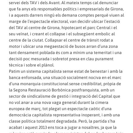
servei dels TAV i dels Avant. Al mateix temps cal denunciar
que fa anys els responsables polítics i empresarials de Girona,
i a aquests darrers ningú els demana comptes perquè viuen al
marge de l’espectacle electoral, van decidir ubicar l’estació
del TAV al centre de Girona, hipotecant el parc Central i el
seu veïnat, i creant el col·lapse i el subsegüent embolic al
centre de la ciutat. Col·lapsar el centre de trànsit rodat a
motor i ubicar una megaestació de busos arran d’una zona
tant densament poblada és com a mínim una temeritat i una
decisió poc mesurada i sobretot presa en clau purament
tècnica i sobre el plànol.
Patim un sistema capitalista sense estat de benestar i amb la
banca enfonsada, una situació socialment nociva en el marc
d’una monarquia constitucional sense credibilitat, pròpia de
la Segona Restauració Borbònica postfranquista, amb un
sector de sindicalisme de gestió i integració del Capital que
no vol anar a una nova vaga general durant la cimera
europea de març, tot plegat un espectacle caòtic d’una
democràcia capitalista representativa inoperant, i amb una
classe política totalment degradada. Però, la partida s’ha
acabat i aquest 2013 ens toca a jugar a nosaltres, ja que la