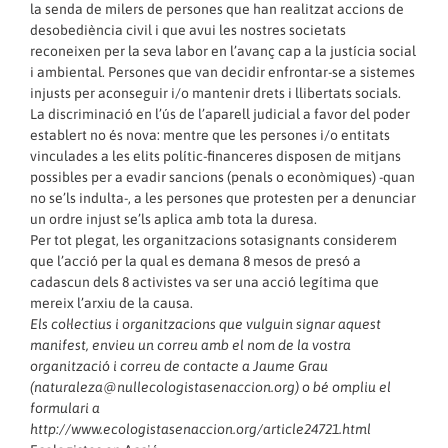
la senda de milers de persones que han realitzat accions de
desobediència civil i que avui les nostres societats
reconeixen per la seva labor en l’avanç cap a la justícia social
i ambiental. Persones que van decidir enfrontar-se a sistemes
injusts per aconseguir i/o mantenir drets i llibertats socials.
La discriminació en l’ús de l’aparell judicial a favor del poder
establert no és nova: mentre que les persones i/o entitats
vinculades a les elits polític-financeres disposen de mitjans
possibles per a evadir sancions (penals o econòmiques) -quan
no se’ls indulta-, a les persones que protesten per a denunciar
un ordre injust se’ls aplica amb tota la duresa.
Per tot plegat, les organitzacions sotasignants considerem
que l’acció per la qual es demana 8 mesos de presó a
cadascun dels 8 activistes va ser una acció legítima que
mereix l’arxiu de la causa.
Els col·lectius i organitzacions que vulguin signar aquest
manifest, envieu un correu amb el nom de la vostra
organització i correu de contacte a Jaume Grau
(naturaleza@nullecologistasenaccion.org) o bé ompliu el
formulari a
http://www.ecologistasenaccion.org/article24721.html