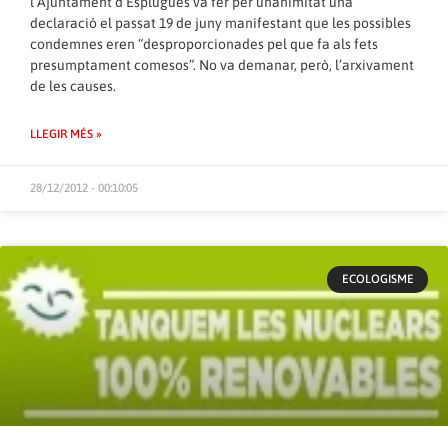
l’Ajuntament d’Esplugues va fer per unanimitat una
declaració el passat 19 de juny manifestant que les possibles
condemnes eren “desproporcionades pel que fa als fets
presumptament comesos”. No va demanar, però, l’arxivament
de les causes.
LLEGIR MÉS »
28/12/2012 - 00:10:05
ECOLOGISME