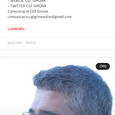
–
WEBLOC CGT GIRONA
–
TWITTER CGT GIRONA
Comunicació CGT Girona
comunicacio.cgtgirona@nullgmail.com
LLEGIR MÉS »
08/01/2013 - 20:02:35
CRISI