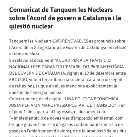
Comunicat de Tanquem les Nuclears
sobre l’Acord de govern a Catalunya i la
qüestió nuclear
Tanquem les Nuclears-100%RENOVABLES es pronuncia sobre
l’Acord de la X Legislatura de Govern de Catalunya en relació
al tema nuclear.
En relació al document “ACORD PER A LA TRANSICIÓ
NACIONAL I PER GARANTIR L’ESTABILITAT PARLAMENTÀRIA
DEL GOVERN DE CATALUNYA, signat el 19 de desembre entre
ERC i CiU, volem fer arribar a la societat catalana un seguit
de reflexions, ja que en ell es menciona explícitament la
qüestió de l’energia nuclear.
Concretament, en el capítol “UNA POLÍTICA ECONÒMICA
JUSTA PER A UN MARC PRESSUPOSTARI DE TRANSICIÓ” , i en
el punt 1, de l’apartat d’ingressos, el document diu:
“– Implementació de noves vies d’imposició ambiental, com
les que graven l’emissió de gasos contaminants (emissió de
gasos en l’enlairament d’avions), o bé la producció de residus