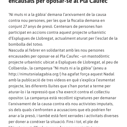
encausats per oposar-se al Pla Caufec
‘Ni muts ni a la gàbia’ demana l’arxivament de la causa
contra nou persones, per les que la fiscalia demana en
conjunt 27 anys de presó. Centenars de persones han
participat en accions contra aquest projecte urbanístic
d’Esplugues de Llobregat, actualment aturat per l’esclat de la
bombolla del totxo.
Nascuda al febrer en solidaritat amb les nou persones
encausades per oposar-se al Pla Caufec –un mastodòntic
projecte urbanístic ubicat a Esplugues de Llobregat, al peu de
Collserola-, la campanya “Ni muts ni a la gàbia” (aneu a
http://nimutsnialagabia.org/
) ha agafat força aquest Nadal
amb la publicació de tres vídeos en què s’explica l’esmentat
projecte, les diferents lluites que s’han portat a terme per
aturar-lo i la repressió que s’ha exercit contra el col·lectiu
opositor. La campanya està recollint signatures per demanar
l’arxivament de la causa contra els nou activistes imputats,
sis dels quals s’enfronten a acusacions que els podrien fer
anar a la presó, i també està fent xerrades i activitats diverses
per doner a conèixer la situació. Fins i tot, el ple de