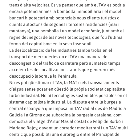
trens d’alta velocitat. Es va pensar que amb el TAV es podria
encara potenciar més la bombolla immobiliària i el model
bancari hipotecari amb potencials nous clients turístics o
clients autòctons de segones i terceres residències (mar i
muntanya), una bombolla i un model econòmic, junt amb el
regne del negoci de les noves tecnologies, que fou l’última
forma del capitalisme en la seva fase senil.
La deslocalització de les indústries també troba en el
transport de mercaderies en el TAV una manera de
descongestió del tràfic de carretera però al mateix temps
accelera les deslocalitzacions fabrils que generen més
desocupació laboral a la Península.
No es pot qüestionar el TAV, la MAT o els transvasaments
d’aigua sense posar en qüestió la pròpia societat capitalista
turbo industrial. No hi tecnologies sostenibles possibles en el
sistema capitalista industrial. La disputa entre la burgesia
central espanyola que imposa un TAV radial des de Madrid a
Galicia i a Girona que subordina la burgesia catalana, com
demostra el viatge d’Artur Mas al costat de Felip de Borbó i
Mariano Rajoy, davant un corredor mediterrani i un TAV multi
cèntric que possibiliti una euroregió entre el Principat de