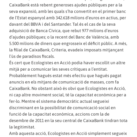
CaixaBank està rebent generoses ajudes públiques per a la
seva expansió, amb les quals s’ha convertit en el primer banc
de l’Estat espanyol amb 342.618 milions d’euros en actius, per
davant del BBVA i del Santander. Tal és el cas de la seva
adquisició de Banca Cívica, que rebut 977 milions d’euros
d’ajudes públiques; o la recent del Banc de València, amb
5.500 milions de diners que engrosseix el dèficit públic. A més,
la filial de CaixaBank, Criteria, evadeix imposats mitjançant
l’ús de paradisos fiscals.
És cert que Ecologistes en Acció podia haver escollit un altre
mitjà per a comunicar les seves crítiques a l’entitat.
Probablement hagués estat més efectiu que hagués pagat
anuncis en els mitjans de comunicació de masses, com fa
CaixaBank. No obstant això és obvi que Ecologistes en Acció,
ni cap altre moviment social, té la capacitat econòmica per a
fer-lo. Mentre el sistema democràtic actual segueixi
discriminant en la possibilitat de comunicació social en
funció de la capacitat econòmica, accions com la de
desembre de 2011 en la seu central de CaixaBank tindran tota
la legitimitat.
Amb aquesta acció, Ecologistes en Acció simplement segueix