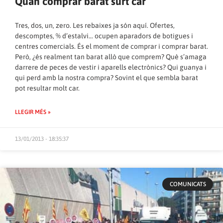
Quan comprar barat surt car
Tres, dos, un, zero. Les rebaixes ja són aquí. Ofertes,
descomptes, % d’estalvi… ocupen aparadors de botigues i
centres comercials. És el moment de comprar i comprar barat.
Però, ¿és realment tan barat allò que comprem? Què s’amaga
darrere de peces de vestir i aparells electrònics? Qui guanya i
qui perd amb la nostra compra? Sovint el que sembla barat
pot resultar molt car.
LLEGIR MÉS »
13/01/2013 - 18:35:37
COMUNICATS