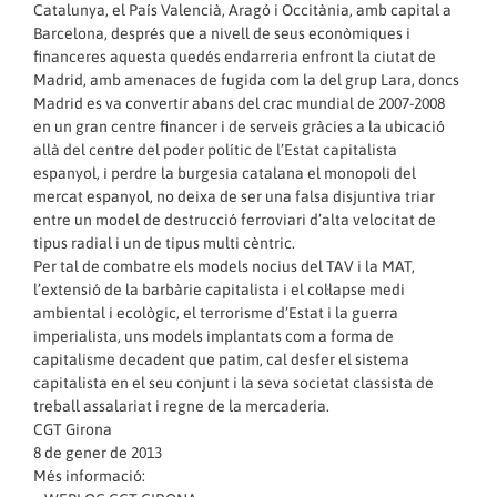
Catalunya, el País Valencià, Aragó i Occitània, amb capital a
Barcelona, després que a nivell de seus econòmiques i
financeres aquesta quedés endarreria enfront la ciutat de
Madrid, amb amenaces de fugida com la del grup Lara, doncs
Madrid es va convertir abans del crac mundial de 2007-2008
en un gran centre financer i de serveis gràcies a la ubicació
allà del centre del poder polític de l’Estat capitalista
espanyol, i perdre la burgesia catalana el monopoli del
mercat espanyol, no deixa de ser una falsa disjuntiva triar
entre un model de destrucció ferroviari d’alta velocitat de
tipus radial i un de tipus multi cèntric.
Per tal de combatre els models nocius del TAV i la MAT,
l’extensió de la barbàrie capitalista i el col·lapse medi
ambiental i ecològic, el terrorisme d’Estat i la guerra
imperialista, uns models implantats com a forma de
capitalisme decadent que patim, cal desfer el sistema
capitalista en el seu conjunt i la seva societat classista de
treball assalariat i regne de la mercaderia.
CGT Girona
8 de gener de 2013
Més informació: