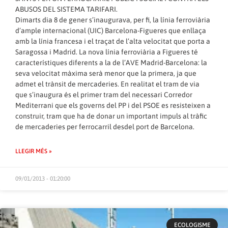
ABUSOS DEL SISTEMA TARIFARI.
Dimarts dia 8 de gener s’inaugurava, per fi, la línia ferroviària
d’ample internacional (UIC) Barcelona-Figueres que enllaça
amb la línia francesa i el traçat de l’alta velocitat que porta a
Saragossa i Madrid. La nova línia ferroviària a Figueres té
característiques diferents a la de l’AVE Madrid-Barcelona: la
seva velocitat màxima serà menor que la primera, ja que
admet el trànsit de mercaderies. En realitat el tram de via
que s’inaugura és el primer tram del necessari Corredor
Mediterrani que els governs del PP i del PSOE es resisteixen a
construir, tram que ha de donar un important impuls al tràfic
de mercaderies per ferrocarril desdel port de Barcelona.
LLEGIR MÉS »
09/01/2013 - 01:20:00
ECOLOGISME