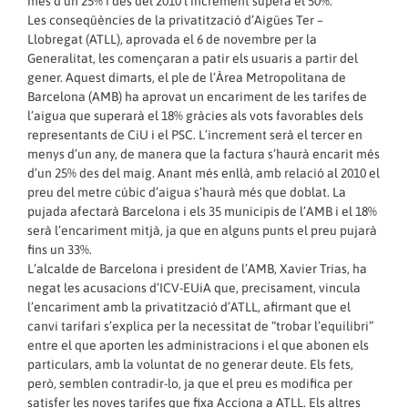
més d’un 25% i des del 2010 l’increment supera el 50%.
Les conseqüències de la privatització d’Aigües Ter –
Llobregat (ATLL), aprovada el 6 de novembre per la
Generalitat, les començaran a patir els usuaris a partir del
gener. Aquest dimarts, el ple de l’Àrea Metropolitana de
Barcelona (AMB) ha aprovat un encariment de les tarifes de
l’aigua que superarà el 18% gràcies als vots favorables dels
representants de CiU i el PSC. L’increment serà el tercer en
menys d’un any, de manera que la factura s’haurà encarit més
d’un 25% des del maig. Anant més enllà, amb relació al 2010 el
preu del metre cúbic d’aigua s’haurà més que doblat. La
pujada afectarà Barcelona i els 35 municipis de l’AMB i el 18%
serà l’encariment mitjà, ja que en alguns punts el preu pujarà
fins un 33%.
L’alcalde de Barcelona i president de l’AMB, Xavier Trias, ha
negat les acusacions d’ICV-EUiA que, precisament, vincula
l’encariment amb la privatització d’ATLL, afirmant que el
canvi tarifari s’explica per la necessitat de “trobar l’equilibri”
entre el que aporten les administracions i el que abonen els
particulars, amb la voluntat de no generar deute. Els fets,
però, semblen contradir-lo, ja que el preu es modifica per
satisfer les noves tarifes que fixa Acciona a ATLL. Els altres