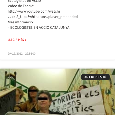
Ecologistes en Acció
Vídeo de l’acció:
http://www.youtube.com/watch?
v=kKlS_Ulpz3w&feature=player_embedded
Més informació:
–
ECOLOGISTES EN ACCIÓ CATALUNYA
LLEGIR MÉS »
29/12/2012 - 22:34:00
ANTIREPRESSIÓ