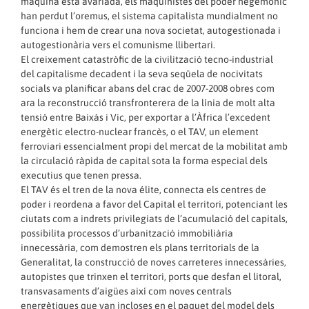
màquina està avariada, els maquinistes del poder hegemònic
han perdut l’oremus, el sistema capitalista mundialment no
funciona i hem de crear una nova societat, autogestionada i
autogestionària vers el comunisme llibertari.
El creixement catastròfic de la civilització tecno-industrial
del capitalisme decadent i la seva seqüela de nocivitats
socials va planificar abans del crac de 2007-2008 obres com
ara la reconstrucció transfronterera de la línia de molt alta
tensió entre Baixàs i Vic, per exportar a l’Àfrica l’excedent
energètic electro-nuclear francès, o el TAV, un element
ferroviari essencialment propi del mercat de la mobilitat amb
la circulació ràpida de capital sota la forma especial dels
executius que tenen pressa.
El TAV és el tren de la nova élite, connecta els centres de
poder i reordena a favor del Capital el territori, potenciant les
ciutats com a indrets privilegiats de l’acumulació del capitals,
possibilita processos d’urbanització immobiliària
innecessària, com demostren els plans territorials de la
Generalitat, la construcció de noves carreteres innecessàries,
autopistes que trinxen el territori, ports que desfan el litoral,
transvasaments d’aigües així com noves centrals
energètiques que van incloses en el paquet del model dels