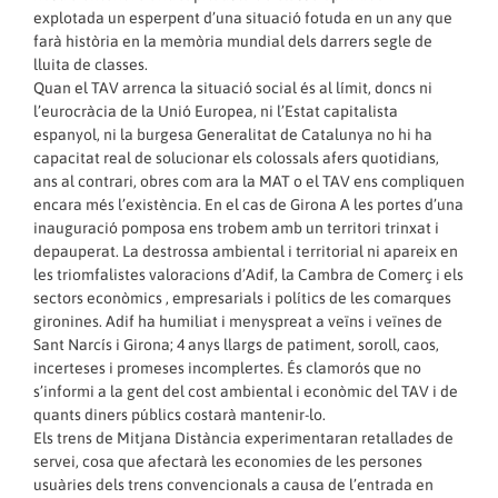
explotada un esperpent d’una situació fotuda en un any que
farà història en la memòria mundial dels darrers segle de
lluita de classes.
Quan el TAV arrenca la situació social és al límit, doncs ni
l’eurocràcia de la Unió Europea, ni l’Estat capitalista
espanyol, ni la burgesa Generalitat de Catalunya no hi ha
capacitat real de solucionar els colossals afers quotidians,
ans al contrari, obres com ara la MAT o el TAV ens compliquen
encara més l’existència. En el cas de Girona A les portes d’una
inauguració pomposa ens trobem amb un territori trinxat i
depauperat. La destrossa ambiental i territorial ni apareix en
les triomfalistes valoracions d’Adif, la Cambra de Comerç i els
sectors econòmics , empresarials i polítics de les comarques
gironines. Adif ha humiliat i menyspreat a veïns i veïnes de
Sant Narcís i Girona; 4 anys llargs de patiment, soroll, caos,
incerteses i promeses incomplertes. És clamorós que no
s’informi a la gent del cost ambiental i econòmic del TAV i de
quants diners públics costarà mantenir-lo.
Els trens de Mitjana Distància experimentaran retallades de
servei, cosa que afectarà les economies de les persones
usuàries dels trens convencionals a causa de l’entrada en