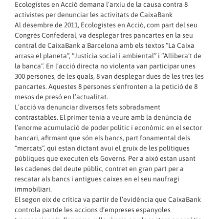
Ecologistes en Acció demana l’arxiu de la causa contra 8
activistes per denunciar les activitats de CaixaBank
Al desembre de 2011, Ecologistes en Acció, com part del seu
Congrés Confederal,
va desplegar tres pancartes en la seu
central de CaixaBank
a Barcelona amb els textos “La Caixa
arrasa el planeta”, “Justícia social i ambiental” i “Allibera’t de
la banca”. En l’acció directa no violenta van participar unes
300 persones, de les quals, 8 van desplegar dues de les tres les
pancartes. Aquestes 8 persones s’enfronten a la petició de 8
mesos de presó en l’actualitat.
L’acció va denunciar diversos fets sobradament
contrastables. El primer tenia a veure amb la denúncia de
l’enorme acumulació de poder polític i econòmic en el sector
bancari, afirmant que són els bancs, part fonamental dels
“mercats”, qui estan dictant avui el gruix de les polítiques
públiques que executen els Governs. Per a això estan usant
les cadenes del deute públic, contret en gran part per a
rescatar als bancs i antigues caixes en el seu naufragi
immobiliari.
El segon eix de crítica va partir de l’evidència que CaixaBank
controla partde les accions d’empreses espanyoles