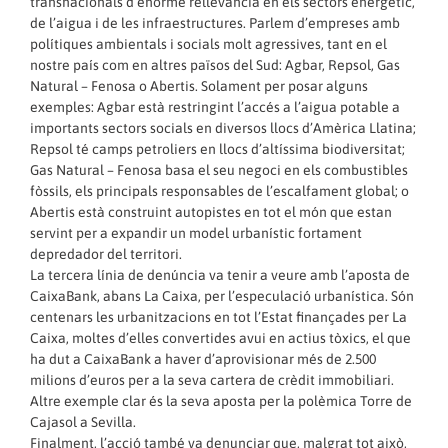
transnacionals d’enorme rellevància en els sectors energètic,
de l’aigua i de les infraestructures. Parlem d’empreses amb
polítiques ambientals i socials molt agressives, tant en el
nostre país com en altres països del Sud: Agbar, Repsol, Gas
Natural – Fenosa o Abertis. Solament per posar alguns
exemples: Agbar està restringint l’accés a l’aigua potable a
importants sectors socials en diversos llocs d’Amèrica Llatina;
Repsol té camps petroliers en llocs d’altíssima biodiversitat;
Gas Natural – Fenosa basa el seu negoci en els combustibles
fòssils, els principals responsables de l’escalfament global; o
Abertis està construint autopistes en tot el món que estan
servint per a expandir un model urbanístic fortament
depredador del territori.
La tercera línia de denúncia va tenir a veure amb l’aposta de
CaixaBank, abans La Caixa, per l’especulació urbanística. Són
centenars les urbanitzacions en tot l’Estat finançades per La
Caixa, moltes d’elles convertides avui en actius tòxics, el que
ha dut a CaixaBank a haver d’aprovisionar més de 2.500
milions d’euros per a la seva cartera de crèdit immobiliari.
Altre exemple clar és la seva aposta per la polèmica Torre de
Cajasol a Sevilla.
Finalment, l’acció també va denunciar que, malgrat tot això,