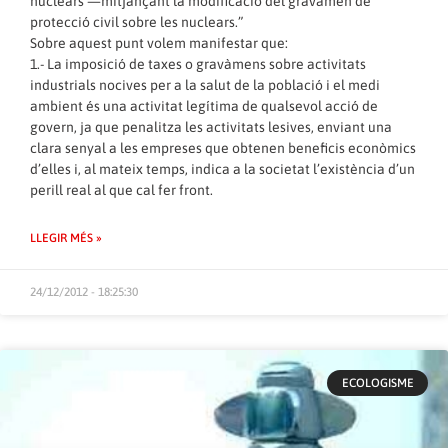
nuclears —mitjançant la modificació del gravamen de
protecció civil sobre les nuclears.”
Sobre aquest punt volem manifestar que:
1.- La imposició de taxes o gravàmens sobre activitats
industrials nocives per a la salut de la població i el medi
ambient és una activitat legítima de qualsevol acció de
govern, ja que penalitza les activitats lesives, enviant una
clara senyal a les empreses que obtenen beneficis econòmics
d’elles i, al mateix temps, indica a la societat l’existència d’un
perill real al que cal fer front.
LLEGIR MÉS »
24/12/2012 - 18:25:30
ECOLOGISME