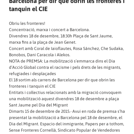
Barcelona per dir que obrin les fronteres i
tanquin el CIE
Obriu les fronteres!
Concentració, marxa i concert a Barcelona.
Divendres 18 de desembre, 18:30h Plaça de Sant Jaume,
marxa fins a la plaça de Jean Genet.
Concert amb Coral de Iaioflautes, Rosa Sánchez, Che Sudaka,
Bonobos, Dani Caracola i Alekos.
NOTA de PREMSA: La mobilització s’emmarca dins el Dia
d’Acció Global contra el racisme i pels drets de les migrants,
refugiades i desplaçades
El 18 sortim als carrers de Barcelona per dir que obrin les
fronteres i tanquin el CIE
Entitats i col·lectius relacionats amb la migració convoquem
una mobilització aquest divendres 18 de desembre a plaça
Sant Jaume pel Dia del Migrant
Dimarts 15 de desembre de 2015.- Avui en roda de premsa s’ha
presentat la mobilització a Barcelona pel 18 de desembre, el
Dia del Migrant. Espacio del inmigrante, Papers per a tothom,
Sense Fronteres Cornellà, Sindicato Popular de Vendedores