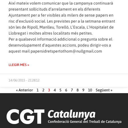
Així mateix volem comunicar que la campanya continuarà
presentant sol·licituds d’arrelament en els diferents
Ajuntament per a fer visibles als milers de sense papers en
risc d’exclusió social. Les previstes per a la setmana entrant
són les de Ripoll, Manlleu, Torelló, L’Escala, L’Hospitalet de
Llobregat i moltes altres localitats més petites.
Per a qualsevol informació addicional o pregunta sobre el
desenvolupament d’aquestes accions, podeu dirigir-vos a
aquest mail papersidretspertothom@nullgmail.com
LLEGIR MÉS »
14/06/2015 - 21:28:12
« Anterior
1
2
3
4
5
6
7
8
9
10
Següent »