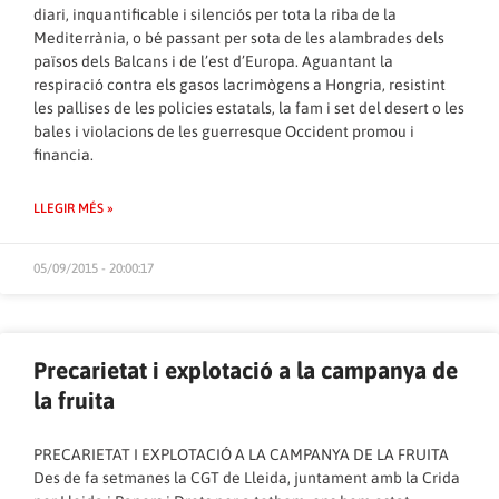
diari, inquantificable i silenciós per tota la riba de la
Mediterrània, o bé passant per sota de les alambrades dels
països dels Balcans i de l’est d’Europa. Aguantant la
respiració contra els gasos lacrimògens a Hongria, resistint
les pallises de les policies estatals, la fam i set del desert o les
bales i violacions de les guerresque Occident promou i
financia.
LLEGIR MÉS »
05/09/2015 - 20:00:17
Precarietat i explotació a la campanya de
la fruita
PRECARIETAT I EXPLOTACIÓ A LA CAMPANYA DE LA FRUITA
Des de fa setmanes la CGT de Lleida, juntament amb la Crida