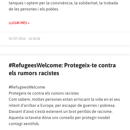
tanques i optem per la convivència, la solidaritat, la trobada
de les persones i els pobles.
LLEGIR MÉS »
01/07/2016 - 16:36:18
#RefugeesWelcome: Protegeix-te contra
els rumors racistes
#RefugeesWelcome
Protegeix-te contra els rumors racistes
Com sabem, moltes persones estan arriscant la vida en el seu
intent d’arribar a Europa, per escapar de guerres i pobresa.
Davant d’això s’està estenent un brot perillós de racisme.
Aquesta octaveta dóna uns consells per protegir-nosdel
contagi xenòfob.