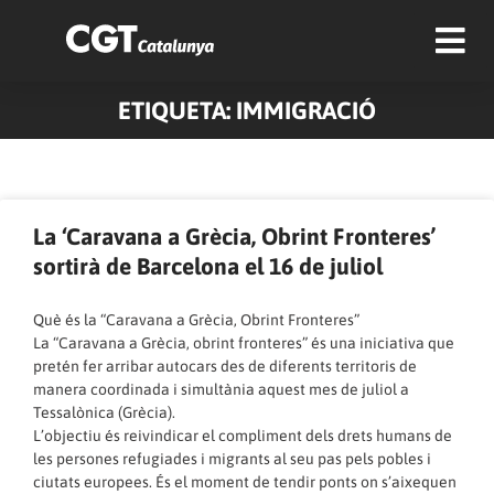
ETIQUETA: IMMIGRACIÓ
Pàgina
Pàgina
Pàgina
Pàgina
Pàgina
Pàgina
Pàgina
Pàgina
Pàgina
Pàgina
La ‘Caravana a Grècia, Obrint Fronteres’
sortirà de Barcelona el 16 de juliol
Què és la “Caravana a Grècia, Obrint Fronteres”
La “Caravana a Grècia, obrint fronteres” és una iniciativa que
pretén fer arribar autocars des de diferents territoris de
manera coordinada i simultània aquest mes de juliol a
Tessalònica (Grècia).
L’objectiu és reivindicar el compliment dels drets humans de
les persones refugiades i migrants al seu pas pels pobles i
ciutats europees. És el moment de tendir ponts on s’aixequen