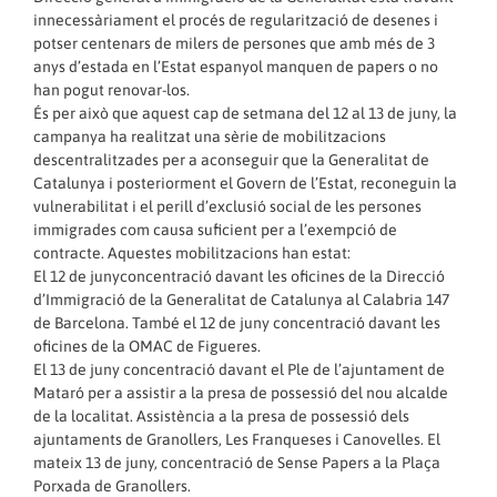
innecessàriament el procés de regularització de desenes i
potser centenars de milers de persones que amb més de 3
anys d’estada en l’Estat espanyol manquen de papers o no
han pogut renovar-los.
És per això que aquest cap de setmana del 12 al 13 de juny, la
campanya ha realitzat una sèrie de mobilitzacions
descentralitzades per a aconseguir que la Generalitat de
Catalunya i posteriorment el Govern de l’Estat, reconeguin la
vulnerabilitat i el perill d’exclusió social de les persones
immigrades com causa suficient per a l’exempció de
contracte. Aquestes mobilitzacions han estat:
El 12 de junyconcentració davant les oficines de la Direcció
d’Immigració de la Generalitat de Catalunya al Calabria 147
de Barcelona. També el 12 de juny concentració davant les
oficines de la OMAC de Figueres.
El 13 de juny concentració davant el Ple de l’ajuntament de
Mataró per a assistir a la presa de possessió del nou alcalde
de la localitat. Assistència a la presa de possessió dels
ajuntaments de Granollers, Les Franqueses i Canovelles. El
mateix 13 de juny, concentració de Sense Papers a la Plaça
Porxada de Granollers.