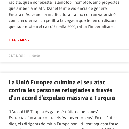
racista, quan no feixista, islamòfob i homòfob, amb propostes
que arriben a relativitzar el terme violència de gènere.
Encara més, veuen la mutliculturalitat no com un valor sinó
com una ofensa i un perill, a la vegada que tenen un discurs
que, sobretot en el cas d’España 2000, ratlla l’imperialisme.
LLEGIR MÉS »
21/04/2016 - 11:00:00
La Unió Europea culmina el seu atac
contra les persones refugiades a través
d’un acord d’expulsió massiva a Turquia
“L’acord UE-Turquia és gairebé tràfic de persones”
Es tracta d’un atac contra els “valors europeus”. En els últims
dies, els dirigents de mitja Europa han utilitzat aquesta frase