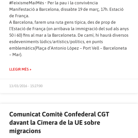
#FeixismeMaiMés • Per la pau i la convivència
Manifestació a Barcelona, dissabte 19 de març, 17h. Estació
de França.
A Barcelona, farem una ruta gens típica, des de prop de
l’Estació de França (on arribava la immigració del sud als anys
50 i 60) fins al mar a la Barceloneta. De camí, hi haurà diversos
esdeveniments lúdics/artístics/polítics, en punts
emblemàtics(Plaça d’Antonio López – Port Vell – Barceloneta
– Mar).
LLEGIR MÉS »
13/03/2016 - 15:27:00
Comunicat Comitè Confederal CGT
davant la Cimera de la UE sobre
migracions