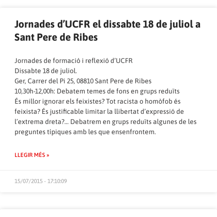
Jornades d’UCFR el dissabte 18 de juliol a
Sant Pere de Ribes
Jornades de formació i reflexió d’UCFR
Dissabte 18 de juliol.
Ger, Carrer del Pi 25, 08810 Sant Pere de Ribes
10,30h-12,00h: Debatem temes de fons en grups reduïts
És millor ignorar els feixistes? Tot racista o homòfob és
feixista? És justificable limitar la llibertat d’expressió de
l’extrema dreta?… Debatrem en grups reduïts algunes de les
preguntes típiques amb les que ensenfrontem.
LLEGIR MÉS »
15/07/2015 - 17:10:09