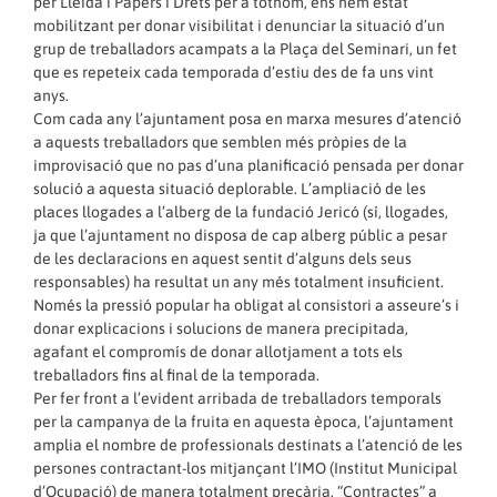
per Lleida i Papers i Drets per a tothom, ens hem estat
mobilitzant per donar visibilitat i denunciar la situació d’un
grup de treballadors acampats a la Plaça del Seminari, un fet
que es repeteix cada temporada d’estiu des de fa uns vint
anys.
Com cada any l’ajuntament posa en marxa mesures d’atenció
a aquests treballadors que semblen més pròpies de la
improvisació que no pas d’una planificació pensada per donar
solució a aquesta situació deplorable. L’ampliació de les
places llogades a l’alberg de la fundació Jericó (sí, llogades,
ja que l’ajuntament no disposa de cap alberg públic a pesar
de les declaracions en aquest sentit d’alguns dels seus
responsables) ha resultat un any més totalment insuficient.
Només la pressió popular ha obligat al consistori a asseure’s i
donar explicacions i solucions de manera precipitada,
agafant el compromís de donar allotjament a tots els
treballadors fins al final de la temporada.
Per fer front a l’evident arribada de treballadors temporals
per la campanya de la fruita en aquesta època, l’ajuntament
amplia el nombre de professionals destinats a l’atenció de les
persones contractant-los mitjançant l’IMO (Institut Municipal
d’Ocupació) de manera totalment precària. “Contractes” a