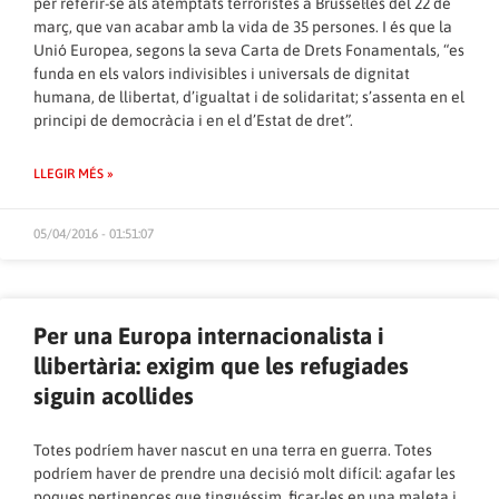
per referir-se als atemptats terroristes a Brussel·les del 22 de
març, que van acabar amb la vida de 35 persones. I és que la
Unió Europea, segons la seva Carta de Drets Fonamentals, “es
funda en els valors indivisibles i universals de dignitat
humana, de llibertat, d’igualtat i de solidaritat; s’assenta en el
principi de democràcia i en el d’Estat de dret”.
LLEGIR MÉS »
05/04/2016 - 01:51:07
Per una Europa internacionalista i
llibertària: exigim que les refugiades
siguin acollides
Totes podríem haver nascut en una terra en guerra. Totes
podríem haver de prendre una decisió molt difícil: agafar les
poques pertinences que tinguéssim, ficar-les en una maleta i