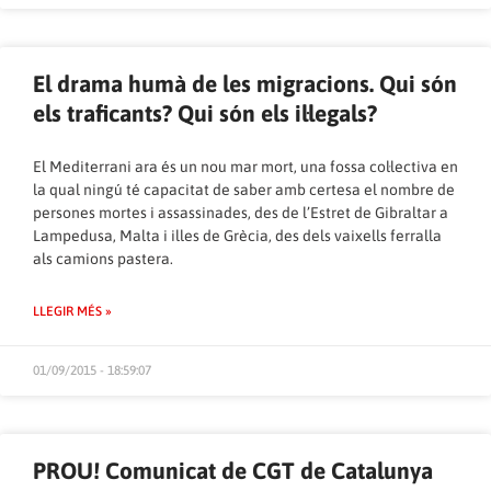
El drama humà de les migracions. Qui són
els traficants? Qui són els il·legals?
El Mediterrani ara és un nou mar mort, una fossa col·lectiva en
la qual ningú té capacitat de saber amb certesa el nombre de
persones mortes i assassinades, des de l’Estret de Gibraltar a
Lampedusa, Malta i illes de Grècia, des dels vaixells ferralla
als camions pastera.
LLEGIR MÉS »
01/09/2015 - 18:59:07
PROU! Comunicat de CGT de Catalunya