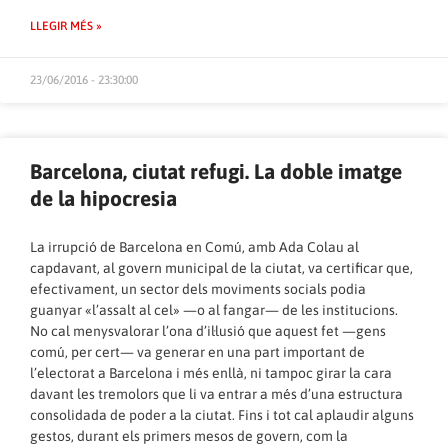
LLEGIR MÉS »
23/06/2016 - 23:30:00
Barcelona, ciutat refugi. La doble imatge
de la hipocresia
La irrupció de Barcelona en Comú, amb Ada Colau al
capdavant, al govern municipal de la ciutat, va certificar que,
efectivament, un sector dels moviments socials podia
guanyar «l’assalt al cel» —o al fangar— de les institucions.
No cal menysvalorar l’ona d’il·lusió que aquest fet —gens
comú, per cert— va generar en una part important de
l’electorat a Barcelona i més enllà, ni tampoc girar la cara
davant les tremolors que li va entrar a més d’una estructura
consolidada de poder a la ciutat. Fins i tot cal aplaudir alguns
gestos, durant els primers mesos de govern, com la