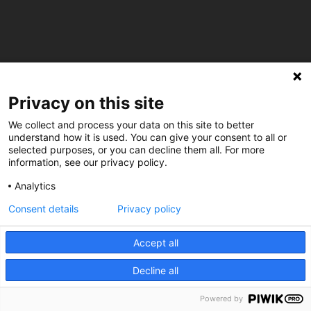
Privacy on this site
We collect and process your data on this site to better
understand how it is used. You can give your consent to all or
C/ Burgos 59, Baixos – 08014 Barcelona
selected purposes, or you can decline them all. For more
information, see our privacy policy.
spccc@
spcgtcatalunya.cat
Analytics
Consent details
Privacy policy
935 120 481
Accept all
@CGTCatalunya
Decline all
cgtcatalunya
Powered by
CGTCatalunya