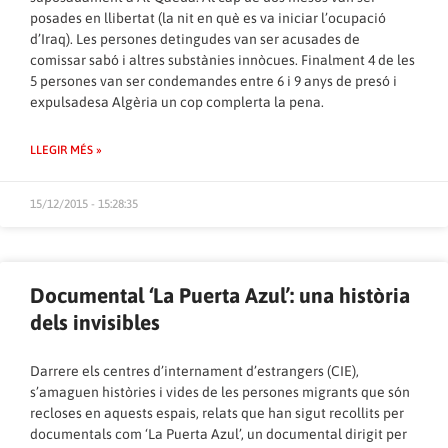
posades en llibertat (la nit en què es va iniciar l’ocupació
d’Iraq). Les persones detingudes van ser acusades de
comissar sabó i altres substànies innòcues. Finalment 4 de les
5 persones van ser condemandes entre 6 i 9 anys de presó i
expulsadesa Algèria un cop complerta la pena.
LLEGIR MÉS »
15/12/2015 - 15:28:35
Documental ‘La Puerta Azul’: una història
dels invisibles
Darrere els centres d’internament d’estrangers (CIE),
s’amaguen històries i vides de les persones migrants que són
recloses en aquests espais, relats que han sigut recollits per
documentals com ‘La Puerta Azul’, un documental dirigit per