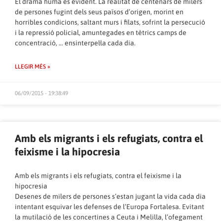
El drama humà és evident. La realitat de centenars de milers
de persones fugint dels seus països d’origen, morint en
horribles condicions, saltant murs i filats, sofrint la persecució
i la repressió policial, amuntegades en tètrics camps de
concentració, … ensinterpel·la cada dia.
LLEGIR MÉS »
06/09/2015 - 19:38:49
Amb els migrants i els refugiats, contra el
feixisme i la hipocresia
Amb els migrants i els refugiats, contra el feixisme i la
hipocresia
Desenes de milers de persones s’estan jugant la vida cada dia
intentant esquivar les defenses de l’Europa Fortalesa. Evitant
la mutilació de les concertines a Ceuta i Melilla, l’ofegament