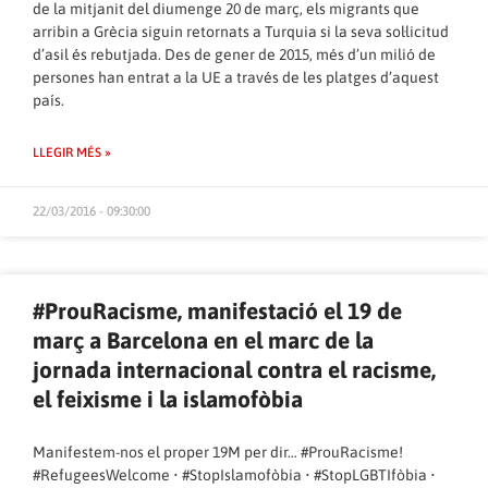
de la mitjanit del diumenge 20 de març, els migrants que
arribin a Grècia siguin retornats a Turquia si la seva sol·licitud
d’asil és rebutjada. Des de gener de 2015, més d’un milió de
persones han entrat a la UE a través de les platges d’aquest
país.
LLEGIR MÉS »
22/03/2016 - 09:30:00
#ProuRacisme, manifestació el 19 de
març a Barcelona en el marc de la
jornada internacional contra el racisme,
el feixisme i la islamofòbia
Manifestem-nos el proper 19M per dir… #ProuRacisme!
#RefugeesWelcome • #StopIslamofòbia • #StopLGBTIfòbia •