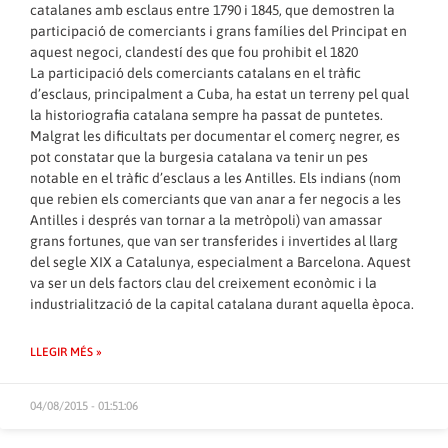
catalanes amb esclaus entre 1790 i 1845, que demostren la
participació de comerciants i grans famílies del Principat en
aquest negoci, clandestí des que fou prohibit el 1820
La participació dels comerciants catalans en el tràfic
d’esclaus, principalment a Cuba, ha estat un terreny pel qual
la historiografia catalana sempre ha passat de puntetes.
Malgrat les dificultats per documentar el comerç negrer, es
pot constatar que la burgesia catalana va tenir un pes
notable en el tràfic d’esclaus a les Antilles. Els indians (nom
que rebien els comerciants que van anar a fer negocis a les
Antilles i després van tornar a la metròpoli) van amassar
grans fortunes, que van ser transferides i invertides al llarg
del segle XIX a Catalunya, especialment a Barcelona. Aquest
va ser un dels factors clau del creixement econòmic i la
industrialització de la capital catalana durant aquella època.
LLEGIR MÉS »
04/08/2015 - 01:51:06