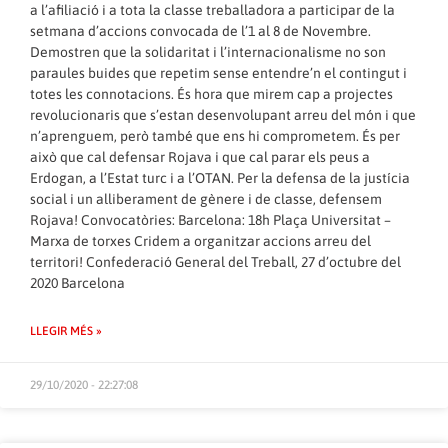
a l’afiliació i a tota la classe treballadora a participar de la
setmana d’accions convocada de l’1 al 8 de Novembre.
Demostren que la solidaritat i l’internacionalisme no son
paraules buides que repetim sense entendre’n el contingut i
totes les connotacions. És hora que mirem cap a projectes
revolucionaris que s’estan desenvolupant arreu del món i que
n’aprenguem, però també que ens hi comprometem. És per
això que cal defensar Rojava i que cal parar els peus a
Erdogan, a l’Estat turc i a l’OTAN. Per la defensa de la justícia
social i un alliberament de gènere i de classe, defensem
Rojava! Convocatòries: Barcelona: 18h Plaça Universitat –
Marxa de torxes Cridem a organitzar accions arreu del
territori! Confederació General del Treball, 27 d’octubre del
2020 Barcelona
LLEGIR MÉS »
29/10/2020 - 22:27:08