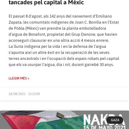
tancades pel capital a Mèxic
El passat 8 d’agost, als 142 anys del naixement d’Emiliano
Zapata, les comunitats indígenes de Joan C. Bonilla en l’Estat
de Pobla (Mèxic) van prendre la planta embotelladora
d’aigua de Bonafont, propietat del Grup Danone, que havien
aconseguit clausurar en una altra acció 4 mesos enrere.
La lluita indígena per la vida i en la defensa de l’aigua
s’apunta així un altre èxit en la recuperació de les seves
terres ancestrals i en l’ocupació dels espais robats pel capital
que els va usurpar l’aigua, dia i nit, durant gairebé 30 anys.
LLEGIR MÉS »
18/08/2021 - 15:23:08
GAZA