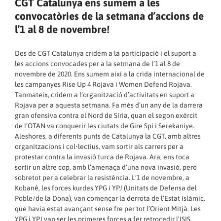
CGT Catalunya ens sumem a les
convocatòries de la setmana d’accions de
l’1 al 8 de novembre!
Des de CGT Catalunya cridem a la participació i el suport a
les accions convocades per a la setmana de l’1 al 8 de
novembre de 2020. Ens sumem així a la crida internacional de
les campanyes Rise Up 4 Rojava i Women Defend Rojava.
Tanmateix, cridem a l’organització d’activitats en suport a
Rojava per a aquesta setmana. Fa més d’un any de la darrera
gran ofensiva contra el Nord de Síria, quan el segon exèrcit
de l’OTAN va conquerir les ciutats de Gire Spi i Serekaniye.
Aleshores, a diferents punts de Catalunya la CGT, amb altres
organitzacions i col•lectius, vam sortir als carrers per a
protestar contra la invasió turca de Rojava. Ara, ens toca
sortir un altre cop, amb l’amenaça d’una nova invasió, però
sobretot per a celebrar la resistència. L’1 de novembre, a
Kobanê, les forces kurdes YPG i YPJ (Unitats de Defensa del
Poble/de la Dona), van començar la derrota de l’Estat Islàmic,
que havia estat avançant sense fre per tot l’Orient Mitjà. Les
YPG i YPJ van ser les primeres forces a fer retrocedir l’ISIS.