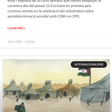
estat l’expulsió de 50 civils sahrauís que havien bloquejat la
carretera des del passat 21 d’octubre en protesta pels
continus retards en la celebració del referèndum sobre
autodeterminació acordat amb l’ONU en 1991.
LLEGIR MÉS »
18/11/2020 - 12:29:18
INTERNACIONALISME