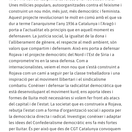
Unes milícies populars, autoorganitzades contra el feixisme i
construint un nou món, més just, més democràtic i feminista.
Aquest projecte revolucionari te molt en comú amb el que va
dur a terme l’anarquisme l’any 1936 a Catalunya i l’Aragó i
porta a l’actualitat els principis que en aquell moment es
defensaven. La justícia social, la igualtat de la dona i
l’alliberament de gènere, el respecte al medi ambient, són
valors que compartim i defensem. Això ens porta a defensar
Rojava i el projecte democràtic del Nord i l’Est de Síria i a
comprometre’ns en la seva defensa. Com a
internacionalistes, veiem el mon nou que s’està construint a
Rojava com un camí a seguir per la classe treballadora i una
inspiració per al moviment llibertari i el sindicalisme
combatiu. Conèixer i defensar la radicalitat democràtica que
està desenvolupant el moviment kurd, ens aporta idees i
formes de lluita molt necessàries si volem fer front als atacs
del capital i de l’estat. La societat que es construeix a Rojava,
rebutja l’estat com a forma d’organització social i aposta per
la democràcia directa i radical. Investigar, conèixer i adaptar
les idees del Confederalisme democràtic ens fa més fortes
per lluitar. És per això que des de CGT Catalunya convoquem