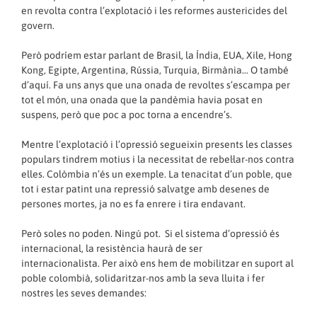
en revolta contra l’explotació i les reformes austericides del
govern.
Però podríem estar parlant de Brasil, la Índia, EUA, Xile, Hong
Kong, Egipte, Argentina, Rússia, Turquia, Birmània… O també
d’aquí. Fa uns anys que una onada de revoltes s’escampa per
tot el món, una onada que la pandèmia havia posat en
suspens, però que poc a poc torna a encendre’s.
Mentre l’explotació i l’opressió segueixin presents les classes
populars tindrem motius i la necessitat de rebel·lar-nos contra
elles. Colòmbia n’és un exemple. La tenacitat d’un poble, que
tot i estar patint una repressió salvatge amb desenes de
persones mortes, ja no es fa enrere i tira endavant.
Però soles no poden. Ningú pot. Si el sistema d’opressió és
internacional, la resistència haurà de ser
internacionalista. Per això ens hem de mobilitzar en suport al
poble colombià, solidaritzar-nos amb la seva lluita i fer
nostres les seves demandes: