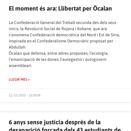
El moment és ara: Llibertat per Öcalan
La Confederació General del Treball secunda des dels seus
inicis, la Revolució Social de Rojava i Kobane, que ara
s’anomena Confederació democràtica del Nord i Est de Síria,
inspirada en el Confederalisme Democràtic proposat per
Abdullah
Öcalan que defensa, entre altres propostes, l’ecologia,
l’emancipació de les dones, l’autegestió i autogovern
assembleari.
LLEGIR MÉS »
11/10/2020 - 16:58:08
6 anys sense justícia després de la
desaparició forçada dels 43 estudiants de