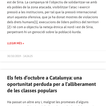
est de Síria. La campanya té l’objectiu de solidaritzar-se amb
els pobles de la zona atacada, visibilitzar l’atac i exercir
pressió a les institucions, per tal que la pressió internacional
aturi aquesta ofensiva, que ja ha donat mostres de violacions
dels drets humans[1], execucions de líders polítics del territori
[2] i té com a objectiu la neteja ètnica al nord i est de Síria,
perpetrant-hi un genocidi sobre la població kurda.
LLEGIR MÉS »
30/10/2019 - 14:26:25
Els fets d’octubre a Catalunya: una
oportunitat perduda per a l’alliberament
de les classes populars
Ha passat un altre any i, malgrat les promeses d’alguns