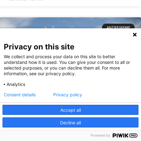
ANTIFEIXISME
Privacy on this site
We collect and process your data on this site to better
understand how it is used. You can give your consent to all or
selected purposes, or you can decline them all. For more
information, see our privacy policy.
Analytics
Consent details
Privacy policy
Accept all
Decline all
Crònica de la Trobada de dones Kurdes
Powered by
de les YPJ i de Kongreya Star