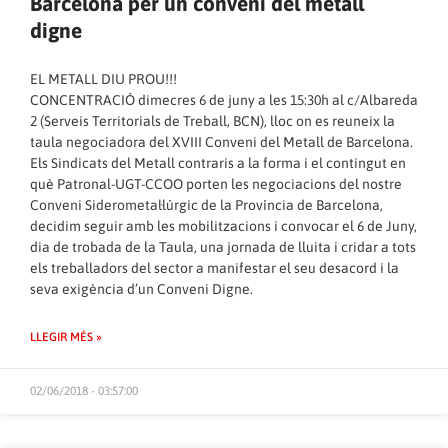
Barcelona per un conveni del metall
digne
EL METALL DIU PROU!!!
CONCENTRACIÓ dimecres 6 de juny a les 15:30h al c/Albareda
2 (Serveis Territorials de Treball, BCN), lloc on es reuneix la
taula negociadora del XVIII Conveni del Metall de Barcelona.
Els Sindicats del Metall contraris a la forma i el contingut en
què Patronal-UGT-CCOO porten les negociacions del nostre
Conveni Siderometal·lúrgic de la Província de Barcelona,
decidim seguir amb les mobilitzacions i convocar el 6 de Juny,
dia de trobada de la Taula, una jornada de lluita i cridar a tots
els treballadors del sector a manifestar el seu desacord i la
seva exigència d’un Conveni Digne.
LLEGIR MÉS »
02/06/2018 - 03:57:00