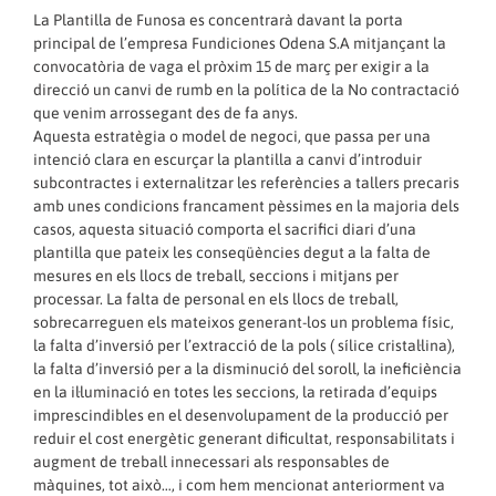
La Plantilla de Funosa es concentrarà davant la porta
principal de l’empresa Fundiciones Odena S.A mitjançant la
convocatòria de vaga el pròxim 15 de març per exigir a la
direcció un canvi de rumb en la política de la No contractació
que venim arrossegant des de fa anys.
Aquesta estratègia o model de negoci, que passa per una
intenció clara en escurçar la plantilla a canvi d’introduir
subcontractes i externalitzar les referències a tallers precaris
amb unes condicions francament pèssimes en la majoria dels
casos, aquesta situació comporta el sacrifici diari d’una
plantilla que pateix les conseqüències degut a la falta de
mesures en els llocs de treball, seccions i mitjans per
processar. La falta de personal en els llocs de treball,
sobrecarreguen els mateixos generant-los un problema físic,
la falta d’inversió per l’extracció de la pols ( sílice cristal·lina),
la falta d’inversió per a la disminució del soroll, la ineficiència
en la il·luminació en totes les seccions, la retirada d’equips
imprescindibles en el desenvolupament de la producció per
reduir el cost energètic generant dificultat, responsabilitats i
augment de treball innecessari als responsables de
màquines, tot això…, i com hem mencionat anteriorment va