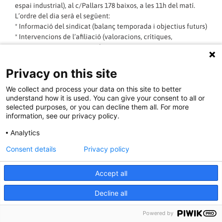
espai industrial), al c/Pallars 178 baixos, a les 11h del matí.
L’ordre del dia serà el següent:
* Informació del sindicat (balanç temporada i objectius futurs)
* Intervencions de l’afiliació (valoracions, crítiques,
aportacions, preguntes, etc)
La raó per fer la nostra assemblea al Poblenou no és altra que
l’organització, per part del sindicat, d’una jornada d’activitats
Privacy on this site
en el marc de la Festa major del barri.
We collect and process your data on this site to better
understand how it is used. You can give your consent to all or
LLEGIR MÉS »
selected purposes, or you can decline them all. For more
information, see our privacy policy.
05/09/2017 - 19:43:25
Analytics
Consent details
Privacy policy
De nou guanya la plantilla de Bergé
Accept all
Logística de l’Arboç de la mà de la CGT
Decline all
DE NOU GUANYA LA PLANTILLA DE LA MÀ DE LA CGT
Powered by