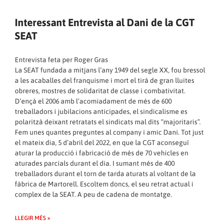
Interessant Entrevista al Dani de la CGT
SEAT
Entrevista feta per Roger Gras
La SEAT fundada a mitjans l’any 1949 del segle XX, fou bressol
a les acaballes del franquisme i mort el tirà de gran lluites
obreres, mostres de solidaritat de classe i combativitat.
D’ençà el 2006 amb l’acomiadament de més de 600
treballadors i jubilacions anticipades, el sindicalisme es
polaritzà deixant retratats el sindicats mal dits “majoritaris”.
Fem unes quantes preguntes al company i amic Dani. Tot just
el mateix dia, 5 d’abril del 2022, en que la CGT aconseguí
aturar la producció i fabricació de més de 70 vehicles en
aturades parcials durant el dia. I sumant més de 400
treballadors durant el torn de tarda aturats al voltant de la
fàbrica de Martorell. Escoltem doncs, el seu retrat actual i
complex de la SEAT. A peu de cadena de montatge.
LLEGIR MÉS »