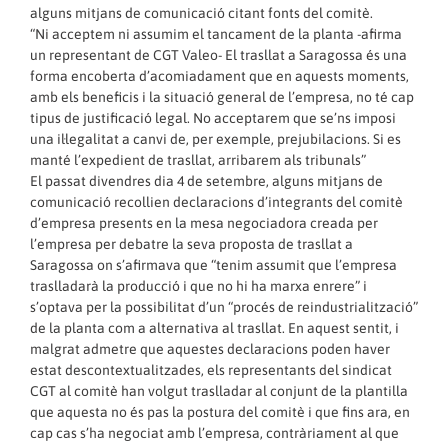
alguns mitjans de comunicació citant fonts del comitè.
“Ni acceptem ni assumim el tancament de la planta -afirma
un representant de CGT Valeo- El trasllat a Saragossa és una
forma encoberta d’acomiadament que en aquests moments,
amb els beneficis i la situació general de l’empresa, no té cap
tipus de justificació legal. No acceptarem que se’ns imposi
una il·legalitat a canvi de, per exemple, prejubilacions. Si es
manté l’expedient de trasllat, arribarem als tribunals”
El passat divendres dia 4 de setembre, alguns mitjans de
comunicació recollien declaracions d’integrants del comitè
d’empresa presents en la mesa negociadora creada per
l’empresa per debatre la seva proposta de trasllat a
Saragossa on s’afirmava que “tenim assumit que l’empresa
traslladarà la producció i que no hi ha marxa enrere” i
s’optava per la possibilitat d’un “procés de reindustrialització”
de la planta com a alternativa al trasllat. En aquest sentit, i
malgrat admetre que aquestes declaracions poden haver
estat descontextualitzades, els representants del sindicat
CGT al comitè han volgut traslladar al conjunt de la plantilla
que aquesta no és pas la postura del comitè i que fins ara, en
cap cas s’ha negociat amb l’empresa, contràriament al que