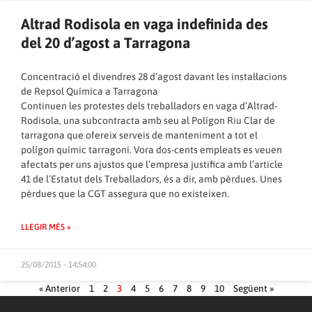
Altrad Rodisola en vaga indefinida des
del 20 d’agost a Tarragona
Concentració el divendres 28 d’agost davant les instal·lacions
de Repsol Química a Tarragona
Continuen les protestes dels treballadors en vaga d’Altrad-
Rodisola, una subcontracta amb seu al Polígon Riu Clar de
tarragona que ofereix serveis de manteniment a tot el
polígon químic tarragoní. Vora dos-cents empleats es veuen
afectats per uns ajustos que l’empresa justifica amb l’article
41 de l’Estatut dels Treballadors, és a dir, amb pèrdues. Unes
pèrdues que la CGT assegura que no existeixen.
LLEGIR MÉS »
25/08/2015 - 14:54:00
« Anterior
1
2
3
4
5
6
7
8
9
10
Següent »