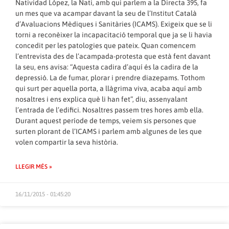
Natividad López, la Nati, amb qui parlem a la Directa 395, fa
un mes que va acampar davant la seu de l’
Institut Català
d’Avaluacions Mèdiques i Sanitàries (ICAMS)
. Exigeix que se li
torni a reconèixer la incapacitació temporal que ja se li havia
concedit per les patologies que pateix. Quan comencem
l’entrevista des de l’acampada-protesta que està fent davant
la seu, ens avisa: “Aquesta cadira d’aquí és la cadira de la
depressió. La de fumar, plorar i prendre diazepams. Tothom
qui surt per aquella porta, a llàgrima viva, acaba aquí amb
nosaltres i ens explica què li han fet”, diu, assenyalant
l’entrada de l’edifici. Nosaltres passem tres hores amb ella.
Durant aquest període de temps, veiem sis persones que
surten plorant de l’ICAMS i parlem amb algunes de les que
volen compartir la seva història.
LLEGIR MÉS »
16/11/2015 - 01:45:20