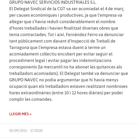
GRUPO NAVEC SERVICIOS INDUSTRIALES S.L.
El Delegat Sindical de la CGT va ser acomiadat el 4 de març
per causes econòmiques i productives, ja que l’empresa va
al·legar que s’havia reduït considerablement el nombre
d’hores treballades i havien finalitzat diverses obres que
tenia contractades. Tot i així, Fernández Ferro va denunciar
tant públicament com davant d’Inspecció de Treball de
Tarragona que l’empresa estava duent a terme un
acomiadament col·lectiu encobert per evitar seguir el
procediment legal i evitar pagar les indemnitzacions
corresponents (la mercantil no ha abonat les quitances als
treballadors acomiadats). El Delegat també va denunciar que
GRUPO NAVEC no podia argumentar que hi havia menys
ocupació quan els treballadors estaven realitzant nombroses
hores extraordinàries (entre 10 i 12 hores diàries) per poder
complir les comandes.
LLEGIR MÉS »
05/09/2015 - 17:30:00