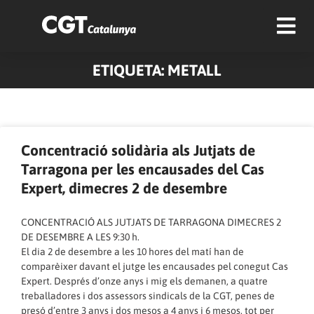
ETIQUETA: METALL
Pàgina
Pàgina
Pàgina
Pàgina
Pàgina
Pàgina
Pàgina
Pàgina
Pàgina
Pàgina
Concentració solidària als Jutjats de
Tarragona per les encausades del Cas
Expert, dimecres 2 de desembre
CONCENTRACIÓ ALS JUTJATS DE TARRAGONA DIMECRES 2
DE DESEMBRE A LES 9:30 h.
El dia 2 de desembre a les 10 hores del matí han de
comparèixer davant el jutge les encausades pel conegut Cas
Expert. Després d’onze anys i mig els demanen, a quatre
treballadores i dos assessors sindicals de la CGT, penes de
presó d’entre 3 anys i dos mesos a 4 anys i 6 mesos, tot per