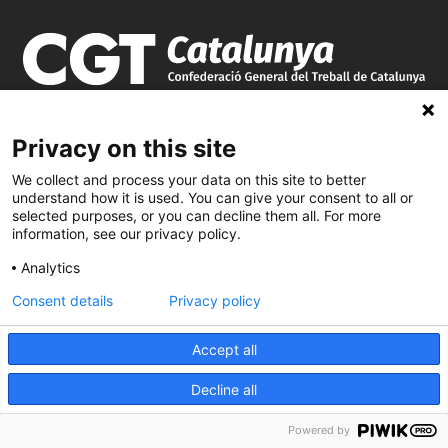
Privacy on this site
We collect and process your data on this site to better
understand how it is used. You can give your consent to all or
selected purposes, or you can decline them all. For more
information, see our privacy policy.
Analytics
Consent details
Privacy policy
C/ Burgos 59, Baixos – 08014 Barcelona
Accept all
spccc@
spcgtcatalunya.cat
Decline all
935 120 481
Powered by