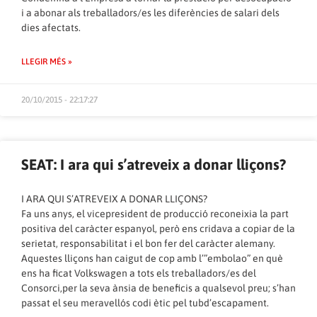
i a abonar als treballadors/es les diferències de salari dels
dies afectats.
LLEGIR MÉS »
20/10/2015 - 22:17:27
SEAT: I ara qui s’atreveix a donar lliçons?
I ARA QUI S’ATREVEIX A DONAR LLIÇONS?
Fa uns anys, el vicepresident de producció reconeixia la part
positiva del caràcter espanyol, però ens cridava a copiar de la
serietat, responsabilitat i el bon fer del caràcter alemany.
Aquestes lliçons han caigut de cop amb l’”embolao” en què
ens ha ficat Volkswagen a tots els treballadors/es del
Consorci,per la seva ànsia de beneficis a qualsevol preu; s’han
passat el seu meravellós codi ètic pel tubd’escapament.