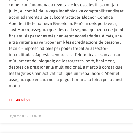
començar l’anomenada revolta de les escales fins a mitjan
juliol, el comitè de la vaga indefinida va comptabilitzar disset
acomiadaments a les subcontractades Elecnor, Comfica,
Abentel i Itete només a Barcelona. Però un dels portaveus,
Javi Marco, assegura que, des de la segona quinzena de juliol
fins ara, sis persones més han estat acomiadades. A més, una
altra vintena es va trobar amb les acreditacions de personal
tècnic –imprescindibles per poder treballar al sector–
inhabilitades. Aquestes empreses i Telefónica es van acusar
mútuament del bloqueig de les targetes, però, finalment,
després de pressionar la multinacional, a Marco li consta que
les targetes s’han activat, tot i que un treballador d’Abentel
assegura que encara no ha pogut tornar a la feina per aquest
motiu.
LLEGIR MÉS »
05/09/2015 - 10:36:58