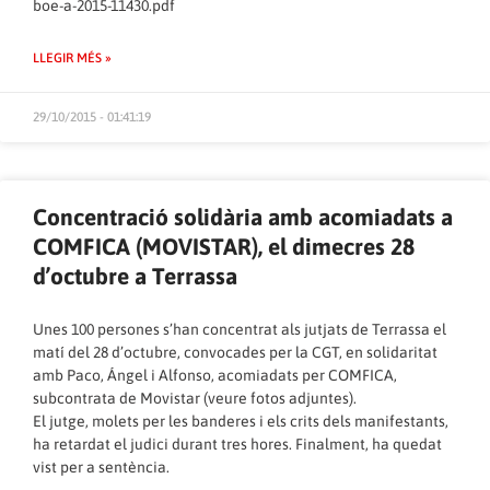
boe-a-2015-11430.pdf
LLEGIR MÉS »
29/10/2015 - 01:41:19
Concentració solidària amb acomiadats a
COMFICA (MOVISTAR), el dimecres 28
d’octubre a Terrassa
Unes 100 persones s’han concentrat als jutjats de Terrassa el
matí del 28 d’octubre, convocades per la CGT, en solidaritat
amb Paco, Ángel i Alfonso, acomiadats per COMFICA,
subcontrata de Movistar (veure fotos adjuntes).
El jutge, molets per les banderes i els crits dels manifestants,
ha retardat el judici durant tres hores. Finalment, ha quedat
vist per a sentència.