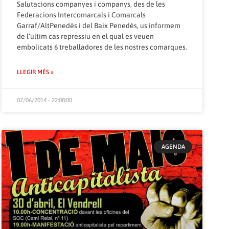
Salutacions companyes i companys, des de les
Federacions Intercomarcals i Comarcals
Garraf/AltPenedès i del Baix Penedès, us informem
de l’últim cas repressiu en el qual es veuen
embolicats 6 treballadores de les nostres comarques.
LLEGIR MÉS »
02/06/2014 - 22:08:00
AGENDA