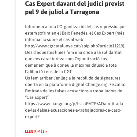
Cas Expert davant del judici previst
pel 9 de juliol a Tarragona
Informem a tota l’Organització del cas repressiu que
estem sofrint en el Baix Penedès, el Cas Expert (més
informació sobre el cas al web
http://www.cgtcatalunya.cat/spip.php?article11219
).
Des d’aquestes línies fem una crida a la solidaritat
que ens caracteritza com Organització i us
demanem que li doneu la màxima difusió a tota
l’afiliació i ens de la CGT.
Us fem arribar l’enllaç a la recollida de signatures
oberta en la plataforma digital
Change.org
. Fiscalia:
Retirada de les falses acusacions a treballadors de
“Cas Expert”:
https://www.change.org/p/fiscal%C3%ADa-retirada-
de-las-falsas-acusaciones-a-trabajadores-de-caso-
expert
?
LLEGIR MÉS »