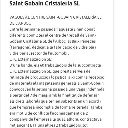
Saint Gobain Cristaleria SL
VAGUES AL CENTRE SAINT-GOBAIN CRISTALERÍA SL
DE L’ARBOÇ
Entre la setmana passada i aquesta s’han donat
diferents confilctes al centre de treball de Saint-
Gobain Cristalería SL de l’Arboç, al Baix Penedès
(Tarragona), dedicat a la fabricació de vidre pla i
vidre per al sector de l’automòbil.
CTC Externalización SL:
D’una banda, els 60 treballadors de la subcontracta
CTC Externalización SL, que presta serveis de
retirada de producció i logística, així com la recepció
de materials als magatzems generals a Saint-Gobain
convocaven la setmana passada una Vaga Indefinida
a partir del 7 de maig, amb la finalitat de defensar
els drets laborals que tenien subscrits en un acord i
que l’empresa incomplia de forma reiterada. També
era motiu de conflicte l’acomiadament de 2
companys de l’empresa la qual, alhora, contractava
mitjançant ETT uns altres 2 treballadors, tot