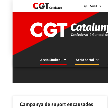
QUI SOM
Acció Sindical
Acció Social
Campanya de suport encausades