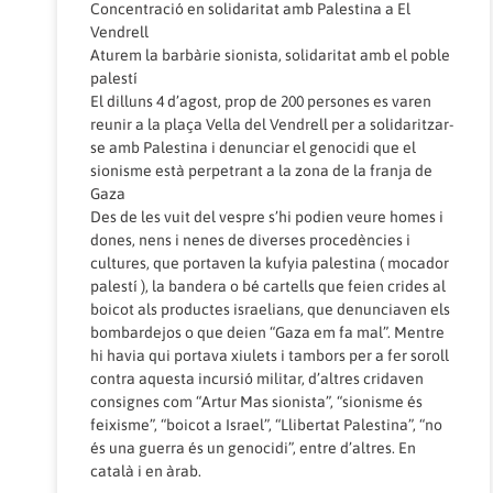
Concentració en solidaritat amb Palestina a El
Vendrell
Aturem la barbàrie sionista, solidaritat amb el poble
palestí
El dilluns 4 d’agost, prop de 200 persones es varen
reunir a la plaça Vella del Vendrell per a solidaritzar-
se amb Palestina i denunciar el genocidi que el
sionisme està perpetrant a la zona de la franja de
Gaza
Des de les vuit del vespre s’hi podien veure homes i
dones, nens i nenes de diverses procedències i
cultures, que portaven la kufyia palestina ( mocador
palestí ), la bandera o bé cartells que feien crides al
boicot als productes israelians, que denunciaven els
bombardejos o que deien “Gaza em fa mal”. Mentre
hi havia qui portava xiulets i tambors per a fer soroll
contra aquesta incursió militar, d’altres cridaven
consignes com “Artur Mas sionista”, “sionisme és
feixisme”, “boicot a Israel”, “Llibertat Palestina”, “no
és una guerra és un genocidi”, entre d’altres. En
català i en àrab.