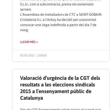
S.L.U., com a subcontracta, presta els esmentats
serveis.
L’Assemblea de treballadors de CTC a SAINT-GOBAIN
Cristalería S.L. a l’Arboç ha decidit per unanimitat
convocar una Vaga Indefinida a partir del dia 7 de
maig.
LLEGIR MÉS »
05/05/2015 - 23:00:00
Valoració d’urgència de la CGT dels
resultats a les eleccions sindicals
2015 a l’ensenyament públic de
Catalunya
Des de CGT Ensenyament volem agrair el suport que