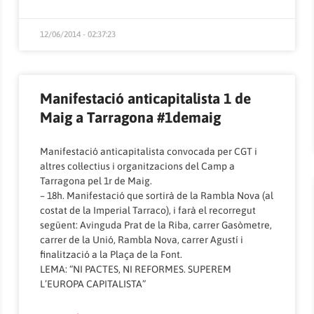
12/06/2014 - 02:37:23
Manifestació anticapitalista 1 de
Maig a Tarragona #1demaig
Manifestació anticapitalista convocada per CGT i
altres col·lectius i organitzacions del Camp a
Tarragona pel 1r de Maig.
– 18h. Manifestació que sortirà de la Rambla Nova (al
costat de la Imperial Tarraco), i farà el recorregut
següent: Avinguda Prat de la Riba, carrer Gasòmetre,
carrer de la Unió, Rambla Nova, carrer Agustí i
finalització a la Plaça de la Font.
LEMA: “NI PACTES, NI REFORMES. SUPEREM
L’EUROPA CAPITALISTA”