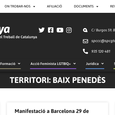
ON TROBAR-NOS
AFILIACIÓ
DOCUMENTS
RE
C/ Burgos 59, 
spccc@
spcgt
935 120 481
Formació
Acció Feminista LGTBIQ+
Jurídica
TERRITORI: BAIX PENEDÈS
Pàgina
Pàgina
Pàgina
Pàgina
Pàgina
Manifestació a Barcelona 29 de