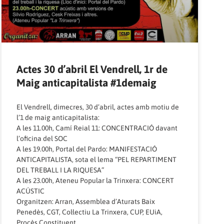
Actes 30 d’abril El Vendrell, 1r de
Maig anticapitalista #1demaig
El Vendrell, dimecres, 30 d’abril, actes amb motiu de
l’1 de maig anticapitalista:
A les 11.00h, Camí Reial 11: CONCENTRACIÓ davant
l’oficina del SOC
A les 19.00h, Portal del Pardo: MANIFESTACIÓ
ANTICAPITALISTA, sota el lema “PEL REPARTIMENT
DEL TREBALL I LA RIQUESA”
A les 23.00h, Ateneu Popular la Trinxera: CONCERT
ACÚSTIC
Organitzen: Arran, Assemblea d’Aturats Baix
Penedès, CGT, Col·lectiu La Trinxera, CUP, EUiA,
Procès Constituent