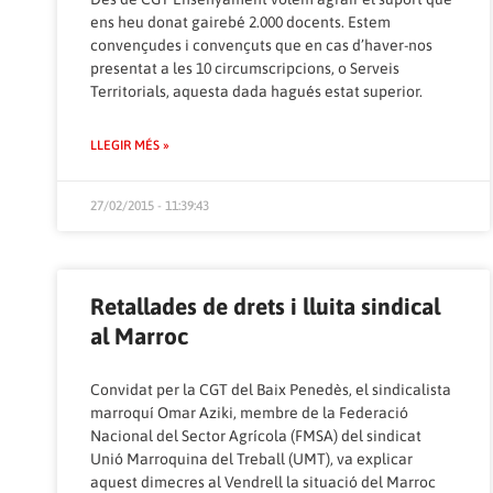
ens heu donat gairebé 2.000 docents. Estem
convençudes i convençuts que en cas d’haver-nos
presentat a les 10 circumscripcions, o Serveis
Territorials, aquesta dada hagués estat superior.
LLEGIR MÉS »
27/02/2015 - 11:39:43
Retallades de drets i lluita sindical
al Marroc
Convidat per la CGT del Baix Penedès, el sindicalista
marroquí Omar Aziki, membre de la Federació
Nacional del Sector Agrícola (FMSA) del sindicat
Unió Marroquina del Treball (UMT), va explicar
aquest dimecres al Vendrell la situació del Marroc