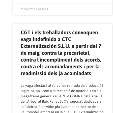
31/05/2015 - 16:58:26
CGT i els treballadors convoquen
vaga indefinida a CTC
Externalización S.L.U. a partir del 7
de maig, contra la precarietat,
contra l’incompliment dels acords,
contra els acomiadaments i per la
readmissió dels ja acomiadats
La vaga afectarà al servei de retirada de producció i
logística, així com a la recepció de materials en els
magatzems generals a SAINT-GOBAIN Cristalería S.L.
de l’Arboç, al Baix Penedès (Tarragona), dedicada a
la fabricació de vidre pla i vidre per al sector de
l’automòbil; empresa en la qual CTC Externalización