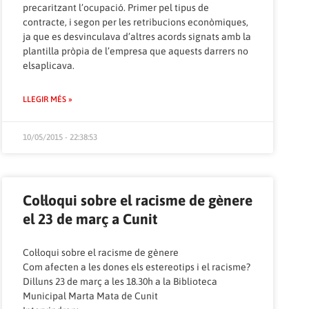
precaritzant l’ocupació. Primer pel tipus de
contracte, i segon per les retribucions econòmiques,
ja que es desvinculava d’altres acords signats amb la
plantilla pròpia de l’empresa que aquests darrers no
elsaplicava.
LLEGIR MÉS »
10/05/2015 - 22:38:53
Col·loqui sobre el racisme de gènere
el 23 de març a Cunit
Col·loqui sobre el racisme de gènere
Com afecten a les dones els estereotips i el racisme?
Dilluns 23 de març a les 18.30h a la Biblioteca
Municipal Marta Mata de Cunit