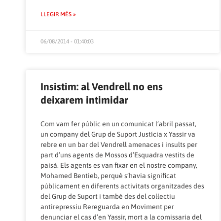
LLEGIR MÉS »
06/08/2014 - 01:40:03
Insistim: al Vendrell no ens
deixarem intimidar
Com vam fer públic en un comunicat l’abril passat,
un company del Grup de Suport Justícia x Yassir va
rebre en un bar del Vendrell amenaces i insults per
part d’uns agents de Mossos d’Esquadra vestits de
paisà. Els agents es van fixar en el nostre company,
Mohamed Bentieb, perquè s’havia significat
públicament en diferents activitats organitzades des
del Grup de Suport i també des del col·lectiu
antirepressiu Rereguarda en Moviment per
denunciar el cas d’en Yassir, mort a la comissaria del