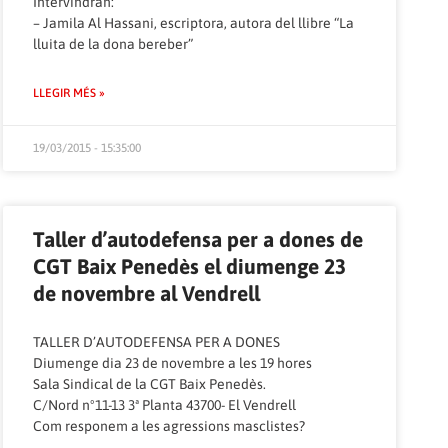
Intervindran:
– Jamila Al Hassani, escriptora, autora del llibre “La
lluita de la dona bereber”
LLEGIR MÉS »
19/03/2015 - 15:35:00
Taller d’autodefensa per a dones de
CGT Baix Penedès el diumenge 23
de novembre al Vendrell
TALLER D’AUTODEFENSA PER A DONES
Diumenge dia 23 de novembre a les 19 hores
Sala Sindical de la CGT Baix Penedès.
C/Nord nº11-13 3ª Planta 43700- El Vendrell
Com responem a les agressions masclistes?