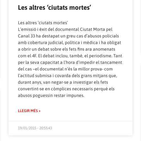
Les altres ‘ciutats mortes’
Les altres ‘ciutats mortes’
L’emissió i èxit del documental Ciutat Morta pel
Canal 33 ha destapat un greu cas d’abusos policials
amb cobertura judicial, política i mèdica i ha obligat
a obrir un debat sobre els fets fins ara anomenats
com el 4F. El debat inclou, també, el periodisme. Tant
per la seva capacitat a l’hora d’impedir el tancament
del cas –el documental n’és la millor prova- com
l’actitud submisa i covarda dels grans mitjans que,
durant anys, van negar-se a investigar els fets
convertint-se en còmplices necessaris perquè els
abusos poguessin restar impunes.
LLEGIR MÉS »
19/01/2015 - 20:55:43