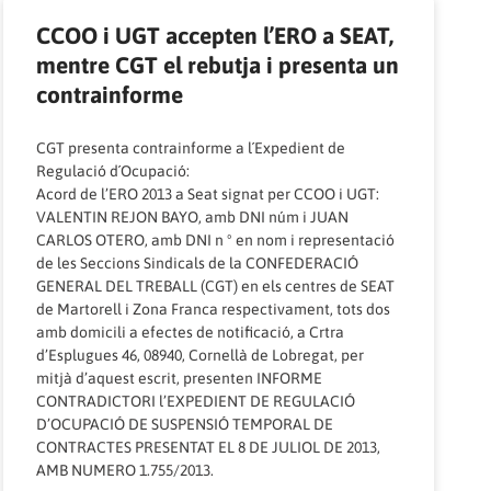
CCOO i UGT accepten l’ERO a SEAT,
mentre CGT el rebutja i presenta un
contrainforme
CGT presenta contrainforme a l´Expedient de
Regulació d´Ocupació:
Acord de l’ERO 2013 a Seat signat per CCOO i UGT:
VALENTIN REJON BAYO, amb DNI núm i JUAN
CARLOS OTERO, amb DNI n º en nom i representació
de les Seccions Sindicals de la CONFEDERACIÓ
GENERAL DEL TREBALL (CGT) en els centres de SEAT
de Martorell i Zona Franca respectivament, tots dos
amb domicili a efectes de notificació, a Crtra
d’Esplugues 46, 08940, Cornellà de Lobregat, per
mitjà d’aquest escrit, presenten INFORME
CONTRADICTORI l’EXPEDIENT DE REGULACIÓ
D’OCUPACIÓ DE SUSPENSIÓ TEMPORAL DE
CONTRACTES PRESENTAT EL 8 DE JULIOL DE 2013,
AMB NUMERO 1.755/2013.