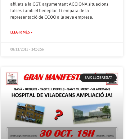
afiliats a la CGT, argumentant ACCIONA situacions
falses i amb el beneplàcit i empara de la
representació de CCOO a la seva empresa.
LLEGIR MÉS »
08/11/2013 - 14:58:56
BAIX LLOBREGAT