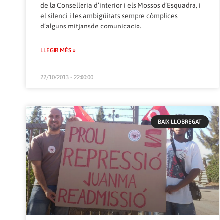
de la Conselleria d’interior i els Mossos d’Esquadra, i
el silenci i les ambigüitats sempre còmplices
d’alguns mitjansde comunicació.
LLEGIR MÉS »
22/10/2013 - 22:00:00
BAIX LLOBREGAT