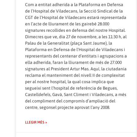
Com a entitat adherida a la Plataforma en Defensa
de l’Hospital de Viladecans, la Secció Sindical de la
CGT de l’Hospital de Viladecans estarà representada
en l’acte de lliurament de les gairebé 28.000
signatures recollides en defensa del nostre Hospital.
Dimecres que ve, dia 27 de novembre, a les 11:30 h, al
Palau de la Generalitat (plaça Sant Jaume), la
Plataforma en Defensa de l’Hospital de Viladecans i
representants del centenar d’entitats i agrupacions a
ella adherida, faran la lliurament de més de 27.000
signatures al President Artur Mas. Aquí, la ciutadania
reclama el manteniment del nivell II de complexitat
per al nostre hospital, la qual cosa implica que
segueixi sent l’hospital de referència de Begues,
Castelldefels, Gavà, Sant Climent i Viladecans, a més
del compliment del compromís d’ampliació del
centre, segonsel projecte aprovat l’any 2008.
LLEGIR MÉS »