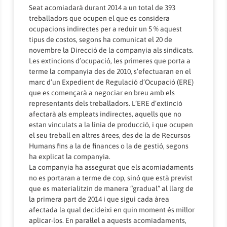
Seat acomiadarà durant 2014 a un total de 393
treballadors que ocupen el que es considera
ocupacions indirectes per a reduir un 5 % aquest
tipus de costos, segons ha comunicat el 20 de
novembre la Direcció de la companyia als sindicats.
Les extincions d’ocupació, les primeres que porta a
terme la companyia des de 2010, s’efectuaran en el
marc d’un Expedient de Regulació d’Ocupació (ERE)
que es començarà a negociar en breu amb els
representants dels treballadors. L’ERE d’extinció
afectarà als empleats indirectes, aquells que no
estan vinculats a la línia de producció, i que ocupen
el seu treball en altres àrees, des de la de Recursos
Humans fins a la de finances o la de gestió, segons
ha explicat la companyia.
La companyia ha assegurat que els acomiadaments
no es portaran a terme de cop, sinó que està previst
que es materialitzin de manera “gradual” al llarg de
la primera part de 2014 i que sigui cada àrea
afectada la qual decideixi en quin moment és millor
aplicar-los. En paral·lel a aquests acomiadaments,