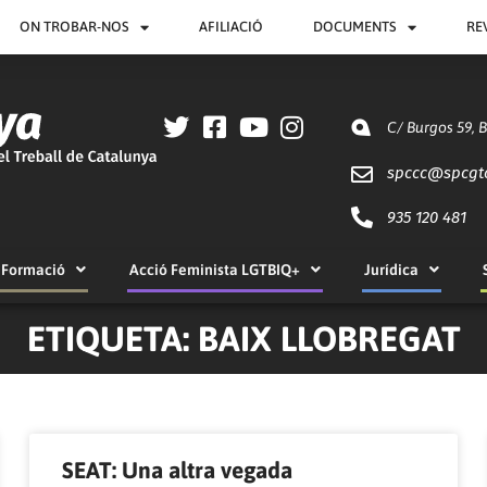
ON TROBAR-NOS
AFILIACIÓ
DOCUMENTS
RE
C/ Burgos 59, 
spccc@
spcgt
935 120 481
Formació
Acció Feminista LGTBIQ+
Jurídica
ETIQUETA: BAIX LLOBREGAT
Pàgina
Pàgina
Pàgina
Pàgina
Pàgina
Pàgina
Pàgina
SEAT: Una altra vegada