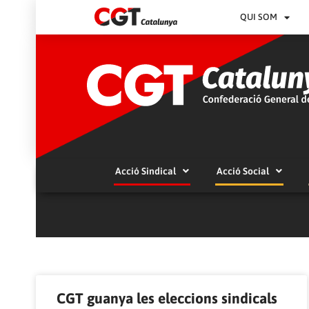
QUI SOM
Acció Sindical
Acció Social
CGT guanya les eleccions sindicals