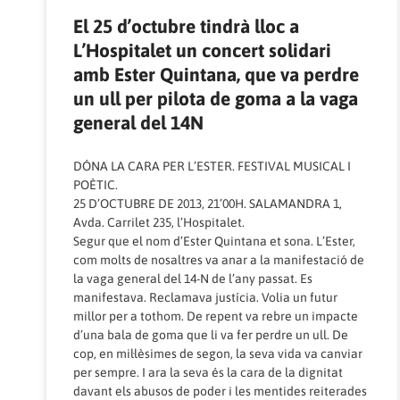
El 25 d’octubre tindrà lloc a
L’Hospitalet un concert solidari
amb Ester Quintana, que va perdre
un ull per pilota de goma a la vaga
general del 14N
DÓNA LA CARA PER L’ESTER. FESTIVAL MUSICAL I
POÈTIC.
25 D’OCTUBRE DE 2013, 21’00H. SALAMANDRA 1,
Avda. Carrilet 235, l’Hospitalet.
Segur que el nom d’Ester Quintana et sona. L’Ester,
com molts de nosaltres va anar a la manifestació de
la vaga general del 14-N de l’any passat. Es
manifestava. Reclamava justícia. Volia un futur
millor per a tothom. De repent va rebre un impacte
d’una bala de goma que li va fer perdre un ull. De
cop, en mil·lèsimes de segon, la seva vida va canviar
per sempre. I ara la seva és la cara de la dignitat
davant els abusos de poder i les mentides reiterades