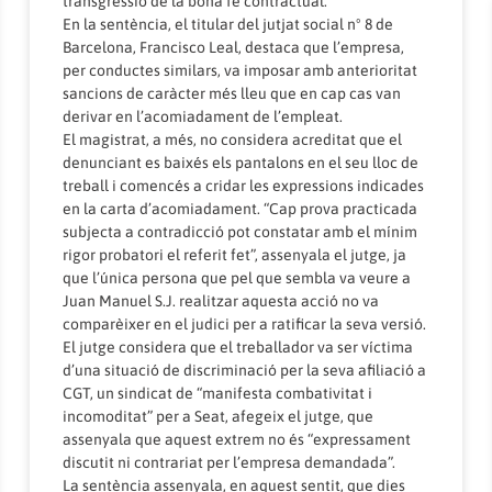
transgressió de la bona fe contractual.
En la sentència, el titular del jutjat social nº 8 de
Barcelona, Francisco Leal, destaca que l’empresa,
per conductes similars, va imposar amb anterioritat
sancions de caràcter més lleu que en cap cas van
derivar en l’acomiadament de l’empleat.
El magistrat, a més, no considera acreditat que el
denunciant es baixés els pantalons en el seu lloc de
treball i comencés a cridar les expressions indicades
en la carta d’acomiadament. “Cap prova practicada
subjecta a contradicció pot constatar amb el mínim
rigor probatori el referit fet”, assenyala el jutge, ja
que l’única persona que pel que sembla va veure a
Juan Manuel S.J. realitzar aquesta acció no va
comparèixer en el judici per a ratificar la seva versió.
El jutge considera que el treballador va ser víctima
d’una situació de discriminació per la seva afiliació a
CGT, un sindicat de “manifesta combativitat i
incomoditat” per a Seat, afegeix el jutge, que
assenyala que aquest extrem no és “expressament
discutit ni contrariat per l’empresa demandada”.
La sentència assenyala, en aquest sentit, que dies