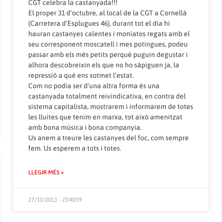
CGT celebra la castanyada!!!
El proper 31 d’octubre, al local de la CGT a Cornellà
(Carretera d’Esplugues 46), durant tot el dia hi
hauran castanyes calentes i moniatos regats amb el
seu corresponent moscatell i mes potingues, podeu
passar amb els més petits perquè puguin degustar i
alhora descobreixin els que no ho sàpiguen ja, la
repressió a què ens sotmet l’estat.
Com no podia ser d’una altra forma és una
castanyada totalment reivindicativa, en contra del
sistema capitalista, mostrarem i informarem de totes
les lluites que tenim en marxa, tot això amenitzat
amb bona música i bona companyia.
Us anem a treure les castanyes del foc, com sempre
fem. Us esperem a tots i totes.
LLEGIR MÉS »
27/10/2013 - 23:40:59