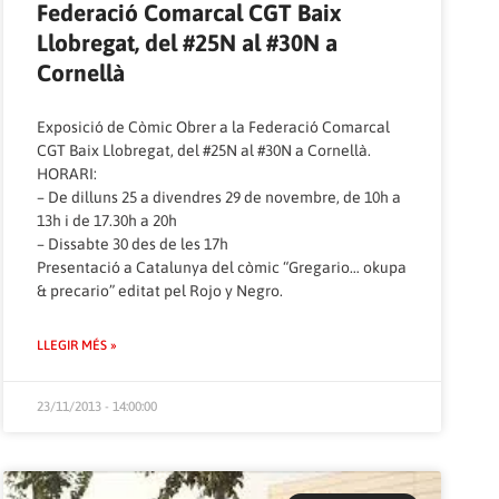
Federació Comarcal CGT Baix
Llobregat, del #25N al #30N a
Cornellà
Exposició de Còmic Obrer a la Federació Comarcal
CGT Baix Llobregat, del #25N al #30N a Cornellà.
HORARI:
– De dilluns 25 a divendres 29 de novembre, de 10h a
13h i de 17.30h a 20h
– Dissabte 30 des de les 17h
Presentació a Catalunya del còmic “Gregario… okupa
& precario” editat pel Rojo y Negro.
LLEGIR MÉS »
23/11/2013 - 14:00:00