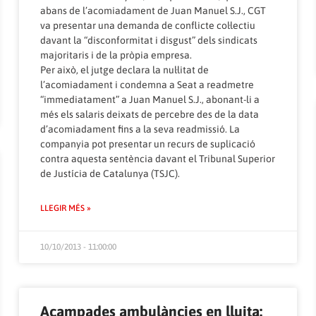
abans de l’acomiadament de Juan Manuel S.J., CGT
va presentar una demanda de conflicte col·lectiu
davant la “disconformitat i disgust” dels sindicats
majoritaris i de la pròpia empresa.
Per això, el jutge declara la nul·litat de
l’acomiadament i condemna a Seat a readmetre
“immediatament” a Juan Manuel S.J., abonant-li a
més els salaris deixats de percebre des de la data
d’acomiadament fins a la seva readmissió. La
companyia pot presentar un recurs de suplicació
contra aquesta sentència davant el Tribunal Superior
de Justícia de Catalunya (TSJC).
LLEGIR MÉS »
10/10/2013 - 11:00:00
Acampades ambulàncies en lluita: