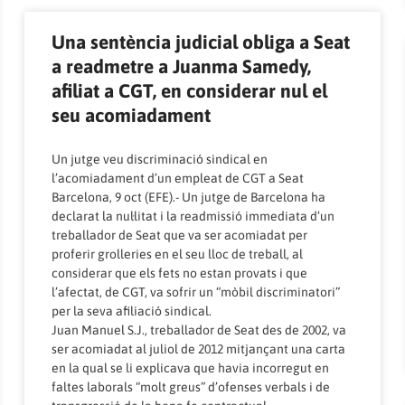
Una sentència judicial obliga a Seat
a readmetre a Juanma Samedy,
afiliat a CGT, en considerar nul el
seu acomiadament
Un jutge veu discriminació sindical en
l’acomiadament d’un empleat de CGT a Seat
Barcelona, 9 oct (EFE).- Un jutge de Barcelona ha
declarat la nul·litat i la readmissió immediata d’un
treballador de Seat que va ser acomiadat per
proferir grolleries en el seu lloc de treball, al
considerar que els fets no estan provats i que
l’afectat, de CGT, va sofrir un “mòbil discriminatori”
per la seva afiliació sindical.
Juan Manuel S.J., treballador de Seat des de 2002, va
ser acomiadat al juliol de 2012 mitjançant una carta
en la qual se li explicava que havia incorregut en
faltes laborals “molt greus” d’ofenses verbals i de