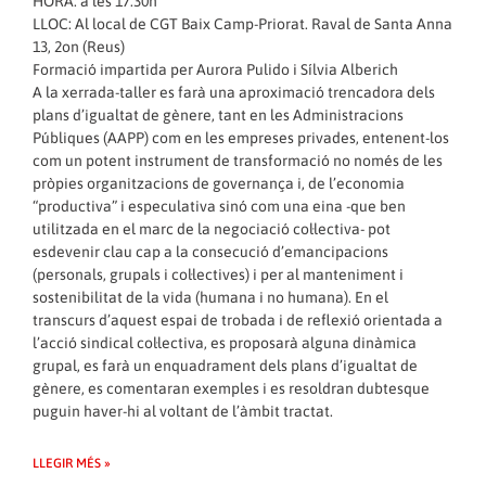
HORA: a les 17.30h
LLOC: Al local de CGT Baix Camp-Priorat. Raval de Santa Anna
13, 2on (Reus)
Formació impartida per Aurora Pulido i Sílvia Alberich
A la xerrada-taller es farà una aproximació trencadora dels
plans d’igualtat de gènere, tant en les Administracions
Públiques (AAPP) com en les empreses privades, entenent-los
com un potent instrument de transformació no només de les
pròpies organitzacions de governança i, de l’economia
“productiva” i especulativa sinó com una eina -que ben
utilitzada en el marc de la negociació col·lectiva- pot
esdevenir clau cap a la consecució d’emancipacions
(personals, grupals i col·lectives) i per al manteniment i
sostenibilitat de la vida (humana i no humana). En el
transcurs d’aquest espai de trobada i de reflexió orientada a
l’acció sindical col·lectiva, es proposarà alguna dinàmica
grupal, es farà un enquadrament dels plans d’igualtat de
gènere, es comentaran exemples i es resoldran dubtesque
puguin haver-hi al voltant de l’àmbit tractat.
LLEGIR MÉS »