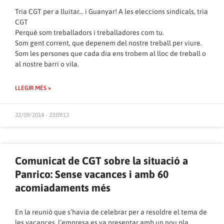
Tria CGT per a lluitar… i Guanyar! A les eleccions sindicals, tria
CGT
Perquè som treballadors i treballadores com tu.
Som gent corrent, que depenem del nostre treball per viure.
Som les persones que cada dia ens trobem al lloc de treball o
al nostre barri o vila.
LLEGIR MÉS »
22/09/2014 - 23:09:13
Comunicat de CGT sobre la situació a
Panrico: Sense vacances i amb 60
acomiadaments més
En la reunió que s’havia de celebrar per a resoldre el tema de
les vacances, l’empresa es va presentar amb un nou pla