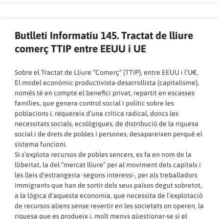
Butlletí Informatiu 145. Tractat de lliure
comerç TTIP entre EEUU i UE
Sobre el Tractat de Lliure “Comerç” (TTIP), entre EEUU i l’U€.
El model econòmic productivista-desarrollista (capitalisme),
només té en compte el benefici privat, repartit en escasses
famílies, que genera control social i polític sobre les
poblacions i, requereix d’una crítica radical, doncs les
necessitats socials, ecològiques, de distribució de la riquesa
social i de drets de pobles i persones, desapareixen perquè el
sistema funcioni.
Si s’explota recursos de pobles sencers, es fa en nom de la
llibertat, la del “mercat lliure” per al moviment dels capitals i
les lleis d’estrangeria -segons interessi-, per als treballadors
immigrants que han de sortir dels seus països degut sobretot,
a la lògica d’aquesta economia, que necessita de l’explotació
de recursos aliens sense revertir en les societats on operen, la
riquesa que es produeix i, molt menys qüestionar-se si el