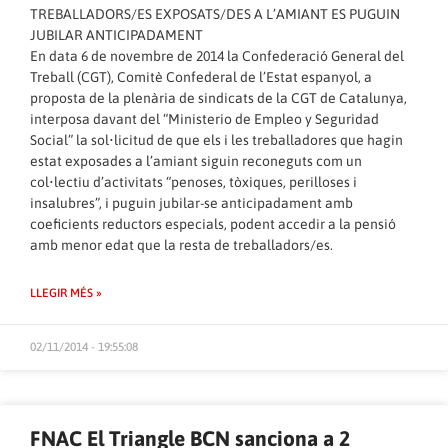
TREBALLADORS/ES EXPOSATS/DES A L’AMIANT ES PUGUIN
JUBILAR ANTICIPADAMENT
En data 6 de novembre de 2014 la Confederació General del
Treball (CGT), Comitè Confederal de l’Estat espanyol, a
proposta de la plenària de sindicats de la CGT de Catalunya,
interposa davant del “Ministerio de Empleo y Seguridad
Social” la sol•licitud de que els i les treballadores que hagin
estat exposades a l’amiant siguin reconeguts com un
col•lectiu d’activitats “penoses, tòxiques, perilloses i
insalubres”, i puguin jubilar-se anticipadament amb
coeficients reductors especials, podent accedir a la pensió
amb menor edat que la resta de treballadors/es.
LLEGIR MÉS »
02/11/2014 - 19:55:08
FNAC El Triangle BCN sanciona a 2