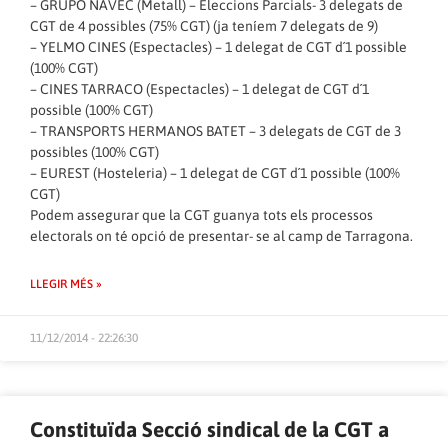
– GRUPO NAVEC (Metall) – Eleccions Parcials- 3 delegats de
CGT de 4 possibles (75% CGT) (ja teníem 7 delegats de 9)
– YELMO CINES (Espectacles) – 1 delegat de CGT d´1 possible
(100% CGT)
– CINES TARRACO (Espectacles) – 1 delegat de CGT d´1
possible (100% CGT)
– TRANSPORTS HERMANOS BATET – 3 delegats de CGT de 3
possibles (100% CGT)
– EUREST (Hosteleria) – 1 delegat de CGT d´1 possible (100%
CGT)
Podem assegurar que la CGT guanya tots els processos
electorals on té opció de presentar- se al camp de Tarragona.
LLEGIR MÉS »
11/12/2014 - 22:26:30
Constituïda Secció sindical de la CGT a