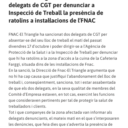
delegats de CGT per denunciar a
Inspecció de Treball la presència de
ratolins a instal·lacions de l’FNAC
FNAC-El Triangle ha sancionat dos delegats de CGT per
absentar-se del seu lloc de treball el matí del passat
divendres 17 d’octubre i poder dirigir-se a l’Agència de
Protecció de la Salut i a la Inspecció de Treball per denunciar
que hi ha ratolins a la zona d’accés a la cuina de la Cafeteria
Farggi, situada dins de les instal·lacions de Fnac.
En la sanció, la Direcció de Fnac-El Triangle argumenta que
no hi ha cap causa que justifiqui l’abandonament del lloc de
treball i, conseqüentment, sanciona, tot i estar assabentada
de que els dos delegats, en la seva qualitat de membres del
Comitè d’Empresa estaven, en tot cas, exercint les funcions
que consideraven pertinents per tal de protegir la salut de
treballadors i clients.
Tot i que companyes de la zona afectada van informar als
delegats denunciants, el mateix matí en el que s’interposaren
les denúncies, que feia dies que s’advertia la presència de