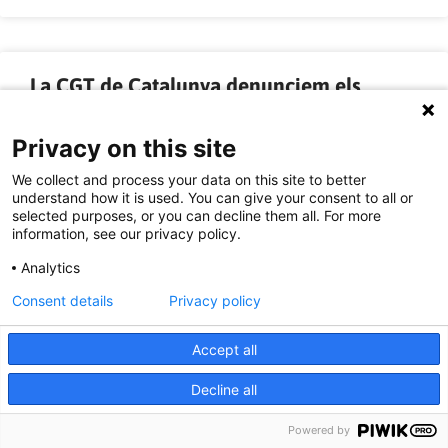
La CGT de Catalunya denunciem els
canvis interpretatius de l’INSS respecte a
la jubilació anticipada i al Conveni
Privacy on this site
Especial
We collect and process your data on this site to better
understand how it is used. You can give your consent to all or
selected purposes, or you can decline them all. For more
La CGT de Catalunya denunciem els canvis interpretatius de
information, see our privacy policy.
l’INSS respecte a la jubilació anticipada i al Conveni Especial
Des de la Confederació General del Treball (CGT) de
Analytics
Catalunya denunciem que un simple canvi interpretatiu de
l’INSS (Institut Nacional de la Seguretat Social) endarrerirà
Consent details
Privacy policy
l’accés a la jubilació de milers de treballadors i treballadores,
reduint les seves prestacionsde forma il•legal i arbitrària.
Accept all
Decline all
LLEGIR MÉS »
Powered by
22/08/2014 - 14:57:32