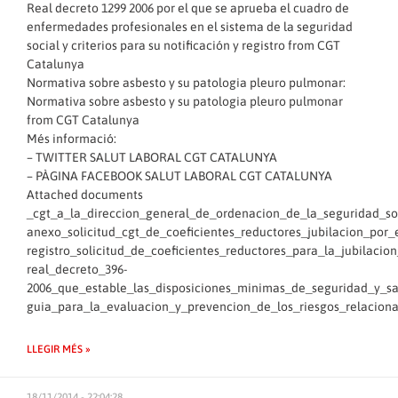
Real decreto 1299 2006 por el que se aprueba el cuadro de
enfermedades profesionales en el sistema de la seguridad
social y criterios para su notificación y registro
from
CGT
Catalunya
Normativa sobre asbesto y su patologia pleuro pulmonar:
Normativa sobre asbesto y su patologia pleuro pulmonar
from
CGT Catalunya
Més informació:
–
TWITTER SALUT LABORAL CGT CATALUNYA
–
PÀGINA FACEBOOK SALUT LABORAL CGT CATALUNYA
Attached documents
_cgt_a_la_direccion_general_de_ordenacion_de_la_seguridad_so
anexo_solicitud_cgt_de_coeficientes_reductores_jubilacion_por_
registro_solicitud_de_coeficientes_reductores_para_la_jubilaci
real_decreto_396-
2006_que_estable_las_disposiciones_minimas_de_seguridad_y_sa
guia_para_la_evaluacion_y_prevencion_de_los_riesgos_relacion
LLEGIR MÉS »
18/11/2014 - 22:04:28