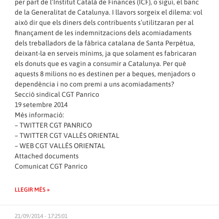
per part de l’Institut Català de Finances (ICF), o sigui, el banc
de la Generalitat de Catalunya. I llavors sorgeix el dilema: vol
això dir que els diners dels contribuents s’utilitzaran per al
finançament de les indemnitzacions dels acomiadaments
dels treballadors de la fàbrica catalana de Santa Perpètua,
deixant-la en serveis mínims, ja que solament es fabricaran
els donuts que es vagin a consumir a Catalunya. Per què
aquests 8 milions no es destinen per a beques, menjadors o
dependència i no com premi a uns acomiadaments?
Secció sindical CGT Panrico
19 setembre 2014
Més informació:
–
TWITTER CGT PANRICO
–
TWITTER CGT VALLÈS ORIENTAL
–
WEB CGT VALLÈS ORIENTAL
Attached documents
Comunicat CGT Panrico
LLEGIR MÉS »
21/09/2014 - 17:25:01