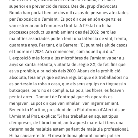
superior en prevenció de riscos. Des del grup d’advocats
Ronda han portat ben bé dos mil casos de persones afectades
per l’exposició a l’amiant . Es pot dir que en són experts: es
van estrenar amb l’empresa Uralita. A l’Estat no hi ha
processos productius amb amiant des del 2002, però les
malalties associades poden tenir una latència de vint, trenta,
quaranta anys. Per tant, diu Barrera: “El punt més alt de casos
el tindrem el 2024. Ara comencem, com aquell qui diu.”
L’exposició més forta a les microfibres de l’amiant va ser als
anys seixanta, setanta, vuitanta del segle XX; de fet, fins que
es va prohibir, a principis dels 2000. Abans de la prohibició
absoluta, feia anys que estava regulat que els treballadors no
es portessin la roba a casa, que els seus equips no tinguessin
butxaques, però no es complia. La pols, les fibres, es ficaven
per tot arreu. Damunt de l’entrepà que els operaris es
menjaven. Es pot dir que van inhalar i van ingerir amiant.
Benedicto Martino, president de la Plataforma d’Afectats per
l’Amiant al Prat, explica: “Si has treballat en aquest tipus
d’empreses, de fibrociment, amb aquest material i tens una
determinada malaltia estem parlant de malaltia professional.
Hi ha causa-efecte. El mesotelioma pleural només pot ser