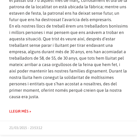
el passat dia 7 d’aquest mes de març, curiosament el dia de la
patrona de la localitat on està ubicada la fàbrica; mentre uns
estaven de festa, la patronal ens ha deixat sense futur, un
futur que ens ha destrossat l’avarícia dels empresaris.
En els nostres llocs de treball érem uns treballadors boníssims
i millors persones i mai pensem que ens anàvem a trobar en
aquesta situació. Que trist és veure així, després d’estar
treballant sense parar i lluitant per tirar endavant una
empresa, alguns durant més de 30 anys, ens han acomiadat a
treballadors de 58, de 55, de 30 anys, que tots hem lluitat pel
mateix: arribar a casa orgullosos de la feina que hem fet, i
així poder mantenir les nostres famílies dignament. Durant la
nostra lluita hem conegut la solidaritat de moltíssimes
persones i entitats que s’han acostat a nosaltres, des del
primer moment, oferint només perquè creien que la nostra
causa era justa.
LLEGIR MÉS »
21/03/2015 - 23:53:12