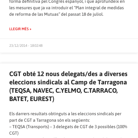
forma definitiva pel Congrés espanyol, i que aprofundeix en
les mesures que ja va introduir el “Plan integral de medidas
de reforma de las Mutuas” del passat 18 de juliol.
LLEGIR MÉS »
23/12/2014 - 18:02:48
CGT obté 12 nous delegats/des a diverses
eleccions sindicals al Camp de Tarragona
(TEQSA, NAVEC, C.YELMO, C.TARRACO,
BATET, EUREST)
Els darrers resultats obtinguts a les eleccions sindicals per
part de CGT a Tarragona són els següents:
– TEQSA (Transports) – 3 delegats de CGT de 3 possibles (100%
CGT)