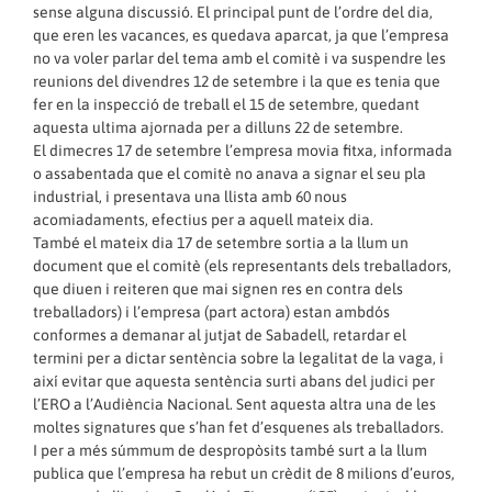
sense alguna discussió. El principal punt de l’ordre del dia,
que eren les vacances, es quedava aparcat, ja que l’empresa
no va voler parlar del tema amb el comitè i va suspendre les
reunions del divendres 12 de setembre i la que es tenia que
fer en la inspecció de treball el 15 de setembre, quedant
aquesta ultima ajornada per a dilluns 22 de setembre.
El dimecres 17 de setembre l’empresa movia fitxa, informada
o assabentada que el comitè no anava a signar el seu pla
industrial, i presentava una llista amb 60 nous
acomiadaments, efectius per a aquell mateix dia.
També el mateix dia 17 de setembre sortia a la llum un
document que el comitè (els representants dels treballadors,
que diuen i reiteren que mai signen res en contra dels
treballadors) i l’empresa (part actora) estan ambdós
conformes a demanar al jutjat de Sabadell, retardar el
termini per a dictar sentència sobre la legalitat de la vaga, i
així evitar que aquesta sentència surti abans del judici per
l’ERO a l’Audiència Nacional. Sent aquesta altra una de les
moltes signatures que s’han fet d’esquenes als treballadors.
I per a més súmmum de despropòsits també surt a la llum
publica que l’empresa ha rebut un crèdit de 8 milions d’euros,