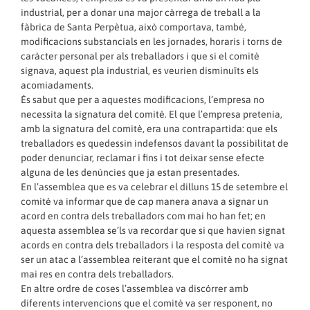
industrial, per a donar una major càrrega de treball a la
fàbrica de Santa Perpètua, això comportava, també,
modificacions substancials en les jornades, horaris i torns de
caràcter personal per als treballadors i que si el comitè
signava, aquest pla industrial, es veurien disminuïts els
acomiadaments.
És sabut que per a aquestes modificacions, l’empresa no
necessita la signatura del comitè. El que l’empresa pretenia,
amb la signatura del comitè, era una contrapartida: que els
treballadors es quedessin indefensos davant la possibilitat de
poder denunciar, reclamar i fins i tot deixar sense efecte
alguna de les denúncies que ja estan presentades.
En l’assemblea que es va celebrar el dilluns 15 de setembre el
comitè va informar que de cap manera anava a signar un
acord en contra dels treballadors com mai ho han fet; en
aquesta assemblea se’ls va recordar que si que havien signat
acords en contra dels treballadors i la resposta del comitè va
ser un atac a l’assemblea reiterant que el comitè no ha signat
mai res en contra dels treballadors.
En altre ordre de coses l’assemblea va discórrer amb
diferents intervencions que el comitè va ser responent, no