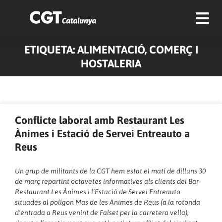
ETIQUETA: ALIMENTACIÓ, COMERÇ I
HOSTALERIA
Pàgina
Pàgina
Pàgina
Pàgina
Pàgina
Pàgina
Pàgina
Pàgina
Pàgina
Conflicte laboral amb Restaurant Les
Ànimes i Estació de Servei Entreauto a
Reus
Un grup de militants de la CGT hem estat el matí de dilluns 30
de març repartint octavetes informatives als clients del Bar-
Restaurant Les Ànimes i l’Estació de Servei Entreauto
situades al polígon Mas de les Ànimes de Reus (a la rotonda
d’entrada a Reus venint de Falset per la carretera vella),