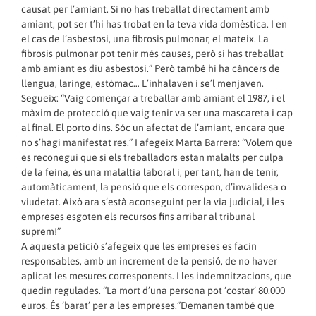
causat per l’amiant. Si no has treballat directament amb
amiant, pot ser t’hi has trobat en la teva vida domèstica. I en
el cas de l’asbestosi, una fibrosis pulmonar, el mateix. La
fibrosis pulmonar pot tenir més causes, però si has treballat
amb amiant es diu asbestosi.” Però també hi ha càncers de
llengua, laringe, estómac… L’inhalaven i se’l menjaven.
Segueix: “Vaig començar a treballar amb amiant el 1987, i el
màxim de protecció que vaig tenir va ser una mascareta i cap
al final. El porto dins. Sóc un afectat de l’amiant, encara que
no s’hagi manifestat res.” I afegeix Marta Barrera: “Volem que
es reconegui que si els treballadors estan malalts per culpa
de la feina, és una malaltia laboral i, per tant, han de tenir,
automàticament, la pensió que els correspon, d’invalidesa o
viudetat. Això ara s’està aconseguint per la via judicial, i les
empreses esgoten els recursos fins arribar al tribunal
suprem!”
A aquesta petició s’afegeix que les empreses es facin
responsables, amb un increment de la pensió, de no haver
aplicat les mesures corresponents. I les indemnitzacions, que
quedin regulades. “La mort d’una persona pot ‘costar’ 80.000
euros. És ‘barat’ per a les empreses.”Demanen també que