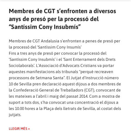
Membres de CGT s’enfronten a diversos
anys de presó per la processó del
“Santíssim Cony Insubmís”
Membres de CGT Andalusia s’enfronten a penes de presó per
la processó del ‘Santíssim Cony Insumís’
Fins a tres anys de presó per convocar la processó del
‘Santíssim Cony Insubmís’ i el ‘Sant Enterrament dels Drets
Sociolaborals’. L’Associació d’Advocats Cristians va portar
aquestes manifestacions als tribunals “perquè recreaven
processons de Setmana Santa”. El Jutjat d’Instrucció número
10 de Sevilla pren declaració aquest dijous a dos membres de
la Confederació General de Treballadors (CGT), convocant de
les mateixes a l’abril i maig del passat 2014. Com a mostra de
suport a tots dos, s’ha convocat una concentració el dijous a
les 10.00 hores a la Plaça dels lletrats de Sevilla, al costat dels
jutjats.
LLEGIR MÉS »