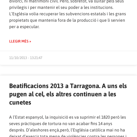
divorci, ni matrimoni civil. Però, sobretot, va lluitar pels seus
privilegis i per mantenir el seu poder a les institucions.
L’Església volia recuperar les subvencions estatals i les grans
propietats que mantenia fora de la producció i que li servien
per a especular.
LLEGIR MÉS »
11/10/2013 - 13:21:47
Beatificacions 2013 a Tarragona. A uns els
pugen al cel, els altres continuen a les
cunetes
A l’Estat espanyol, la inquisició es va suprimir el 1820 però les
seves pràctiques de tortura no van acabar fins 14 anys
després. D’aleshores ençà,però, l’Església catòlica mai no ha
deixat d’exercir tota mena de violències contra les persones i