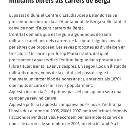
militants obrers als carrers de Berga
El passat dilluns el
Centre d’Estudis Josep Ester Borràs
va
presentar una instància a l’Ajuntament de Berga sol·licitant el
canvi de nom d’alguns carrers de Berga.
L’entitat demana que es treguin alguns noms de sants,
militars i capellans dels carrers de la ciutat i siguin canviats
per altres que proposen. Les seves propostes es divideixen en
tres blocs: Un carrer per Josep Maria Isanta, del qual
precisament aquests dies l’entitat berguedana
presenta un
llibre titulat Isanta, 10 anys després
. En segon lloc un llistat de
militants obrers, veins de la ciutat, del passat segle i
finalment un tercer bloc de noms antics, anteriors als 1870 i
que molts encara es fan servir popularment.
Aquesta instància és el primer pas del que apunta serà una
campanya reivindicativa.
Aquesta petició i aquesta campanya no és nova, l’entitat ja
l’havia dut a terme al
2005
, 2006 i
2007
, amb sol·licituds formals
i accions reivindicatives. Recordem per exemple el
canvi de
noms de carrers de setembre de 2006
en relació també a l’