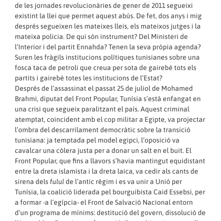
de les jornades revolucionàries de gener de 2011 segueixi
existint la llei que permet aquest abús. De fet, dos anys i mig
després segueixen les mateixes lleis, els mateixos jutges i la
mateixa policia. De qui són instrument? Del Ministeri de
l’Interior i del partit Ennahda? Tenen la seva pròpia agenda?
Suren les fràgils institucions polítiques tunisianes sobre una
fosca taca de petroli que creua per sota de gairebé tots els
partits i gairebé totes les institucions de l’Estat?
Després de l’assassinat el passat 25 de juliol de Mohamed
Brahmi, diputat del Front Popular, Tunísia s’està enfangat en
una crisi que segueix paralitzant el país. Aquest criminal
atemptat, coincident amb el cop militar a Egipte, va projectar
l’ombra del descarrilament democràtic sobre la transició
tunisiana: ja temptada pel model egipci, l’oposició va
cavalcar una còlera justa per a donar un salt en el buit. El
Front Popular, que fins a llavors s’havia mantingut equidistant
entre la dreta islamista i la dreta laica, va cedir als cants de
sirena dels
fulul
de l’antic règim i es va unir a Unió per
Tunísia, la coalició liderada pel bourguibista Caid Essebsi, per
a formar -a l’egípcia- el Front de Salvació Nacional entorn
d’un programa de mínims: destitució del govern, dissolució de