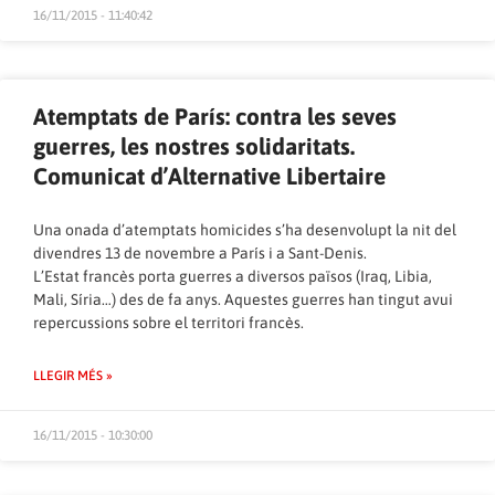
16/11/2015 - 11:40:42
Atemptats de París: contra les seves
guerres, les nostres solidaritats.
Comunicat d’Alternative Libertaire
Una onada d’atemptats homicides s’ha desenvolupt la nit del
divendres 13 de novembre a París i a Sant-Denis.
L’Estat francès porta guerres a diversos països (Iraq, Libia,
Mali, Síria…) des de fa anys. Aquestes guerres han tingut avui
repercussions sobre el territori francès.
LLEGIR MÉS »
16/11/2015 - 10:30:00