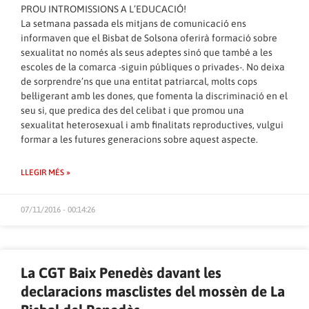
PROU INTROMISSIONS A L’EDUCACIÓ!
La setmana passada els mitjans de comunicació ens
informaven que el Bisbat de Solsona oferirà formació sobre
sexualitat no només als seus adeptes sinó que també a les
escoles de la comarca -siguin públiques o privades-. No deixa
de sorprendre’ns que una entitat patriarcal, molts cops
bel·ligerant amb les dones, que fomenta la discriminació en el
seu si, que predica des del celibat i que promou una
sexualitat heterosexual i amb finalitats reproductives, vulgui
formar a les futures generacions sobre aquest aspecte.
LLEGIR MÉS »
07/11/2016 - 00:14:26
La CGT Baix Penedès davant les
declaracions masclistes del mossèn de La