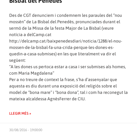
Bisbal del Penedès
Des de CGT denunciem i condemnem les paraules del “nou
mossèn” de La Bisbal del Penedès, pronunciades durant el
sermó de la Missa de la festa Major de La Bisbal (veure
notícia a delCamp.cat
http://delcamp.cat/baixpenedesdiari/noticia/1288/el-nou-
mossen-de-la-bisbal-fa-una-crida-perque-les-dones-es-
quedin-a-casa-submises
) en les que literalment va dir el
següent:
“A les dones us pertoca estar a casa i ser submises als homes,
com Maria Magdalena”
Per a no treure de context la frase, s’ha d’assenyalar que
aquesta es diu durant una exposició del religiós sobre el
model de “bona mare” i “bona dona”, tal i com ha reconegut la
mateixa alcaldessa AgnèsFerrer de CIU.
LLEGIR MÉS »
30/08/2016 - 19:00:00