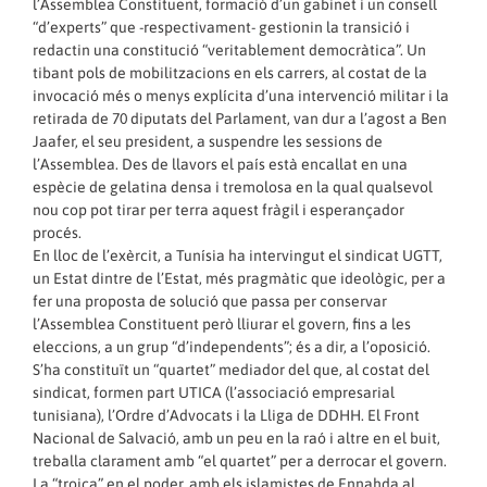
l’Assemblea Constituent, formació d’un gabinet i un consell
“d’experts” que -respectivament- gestionin la transició i
redactin una constitució “veritablement democràtica”. Un
tibant pols de mobilitzacions en els carrers, al costat de la
invocació més o menys explícita d’una intervenció militar i la
retirada de 70 diputats del Parlament, van dur a l’agost a Ben
Jaafer, el seu president, a suspendre les sessions de
l’Assemblea. Des de llavors el país està encallat en una
espècie de gelatina densa i tremolosa en la qual qualsevol
nou cop pot tirar per terra aquest fràgil i esperançador
procés.
En lloc de l’exèrcit, a Tunísia ha intervingut el sindicat UGTT,
un Estat dintre de l’Estat, més pragmàtic que ideològic, per a
fer una proposta de solució que passa per conservar
l’Assemblea Constituent però lliurar el govern, fins a les
eleccions, a un grup “d’independents”; és a dir, a l’oposició.
S’ha constituït un “quartet” mediador del que, al costat del
sindicat, formen part UTICA (l’associació empresarial
tunisiana), l’Ordre d’Advocats i la Lliga de DDHH. El Front
Nacional de Salvació, amb un peu en la raó i altre en el buit,
treballa clarament amb “el quartet” per a derrocar el govern.
La “troica” en el poder, amb els islamistes de Ennahda al