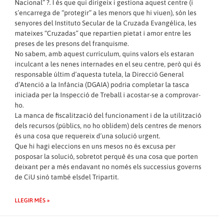
Nacional” ?. I és que qui dirigeix ​​i gestiona aquest centre (i
s’encarrega de “protegir” a les menors que hi viuen), són les
senyores del Instituto Secular de la Cruzada Evangélica, les
mateixes “Cruzadas” que repartien pietat i amor entre les
preses de les presons del franquisme.
No sabem, amb aquest currículum, quins valors els estaran
inculcant a les nenes internades en el seu centre, però qui és
responsable últim d’aquesta tutela, la Direcció General
d’Atenció a la Infància (DGAIA) podria completar la tasca
iniciada per la Inspecció de Treball i acostar-se a comprovar-
ho.
La manca de fiscalització del funcionament i de la utilització
dels recursos (públics, no ho oblidem) dels centres de menors
és una cosa que requereix d’una solució urgent.
Que hi hagi eleccions en uns mesos no és excusa per
posposar la solució, sobretot perquè és una cosa que porten
deixant per a més endavant no només els successius governs
de CiU sinó també elsdel Tripartit.
LLEGIR MÉS »