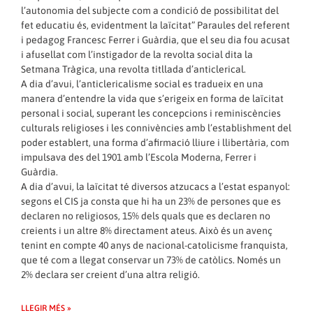
l’autonomia del subjecte com a condició de possibilitat del
fet educatiu és, evidentment la laïcitat” Paraules del referent
i pedagog Francesc Ferrer i Guàrdia, que el seu dia fou acusat
i afusellat com l’instigador de la revolta social dita la
Setmana Tràgica, una revolta titllada d’anticlerical.
A dia d’avui, l’anticlericalisme social es tradueix en una
manera d’entendre la vida que s’erigeix en forma de laïcitat
personal i social, superant les concepcions i reminiscències
culturals religioses i les connivències amb l’establishment del
poder establert, una forma d’afirmació lliure i llibertària, com
impulsava des del 1901 amb l’Escola Moderna, Ferrer i
Guàrdia.
A dia d’avui, la laïcitat té diversos atzucacs a l’estat espanyol:
segons el CIS ja consta que hi ha un 23% de persones que es
declaren no religiosos, 15% dels quals que es declaren no
creients i un altre 8% directament ateus. Això és un avenç
tenint en compte 40 anys de nacional-catolicisme franquista,
que té com a llegat conservar un 73% de catòlics. Només un
2% declara ser creient d’una altra religió.
LLEGIR MÉS »