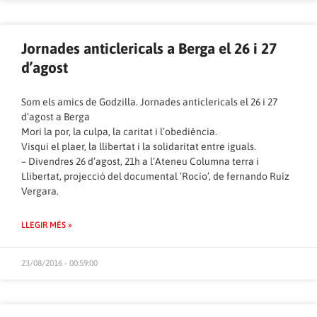
Jornades anticlericals a Berga el 26 i 27
d’agost
Som els amics de Godzilla. Jornades anticlericals el 26 i 27
d’agost a Berga
Mori la por, la culpa, la caritat i l’obediència.
Visqui el plaer, la llibertat i la solidaritat entre iguals.
– Divendres 26 d’agost, 21h a l’Ateneu Columna terra i
Llibertat, projecció del documental ‘Rocío’, de fernando Ruíz
Vergara.
LLEGIR MÉS »
23/08/2016 - 00:59:00