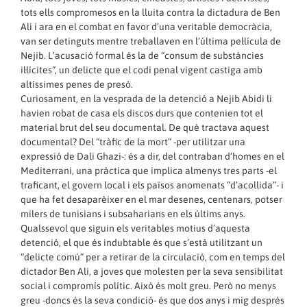
tots ells compromesos en la lluita contra la dictadura de Ben
Ali i ara en el combat en favor d’una veritable democràcia,
van ser detinguts mentre treballaven en l’última pel·lícula de
Nejib. L’acusació formal és la de “consum de substàncies
il·lícites”, un delicte que el codi penal vigent castiga amb
altíssimes penes de presó.
Curiosament, en la vesprada de la detenció a Nejib Abidi li
havien robat de casa els discos durs que contenien tot el
material brut del seu documental. De què tractava aquest
documental? Del “tràfic de la mort” -per utilitzar una
expressió de Dali Ghazi-: és a dir, del contraban d’homes en el
Mediterrani, una pràctica que implica almenys tres parts -el
traficant, el govern local i els països anomenats “d’acollida”- i
que ha fet desaparèixer en el mar desenes, centenars, potser
milers de tunisians i subsaharians en els últims anys.
Qualssevol que siguin els veritables motius d’aquesta
detenció, el que és indubtable és que s’està utilitzant un
“delicte comú” per a retirar de la circulació, com en temps del
dictador Ben Ali, a joves que molesten per la seva sensibilitat
social i compromís polític. Això és molt greu. Però no menys
greu -doncs és la seva condició- és que dos anys i mig després