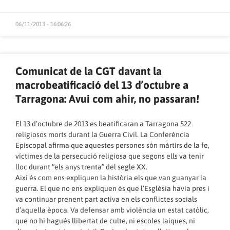
06/11/2013 - 16:06:26
Comunicat de la CGT davant la
macrobeatificació del 13 d’octubre a
Tarragona: Avui com ahir, no passaran!
El 13 d’octubre de 2013 es beatificaran a Tarragona 522
religiosos morts durant la Guerra Civil. La Conferència
Episcopal afirma que aquestes persones són màrtirs de la fe,
víctimes de la persecució religiosa que segons ells va tenir
lloc durant “els anys trenta” del segle XX.
Així és com ens expliquen la història els que van guanyar la
guerra. El que no ens expliquen és que l’Església havia pres i
va continuar prenent part activa en els conflictes socials
d’aquella època. Va defensar amb violència un estat catòlic,
que no hi hagués llibertat de culte, ni escoles laiques, ni