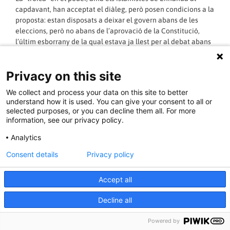
capdavant, han acceptat el diàleg, però posen condicions a la
proposta: estan disposats a deixar el govern abans de les
eleccions, però no abans de l’aprovació de la Constitució,
l’últim esborrany de la qual estava ja llest per al debat abans
del 25 de juliol. La qüestió és aquesta: govern i oposició es
disputen els “càrrecs” que hauran de preparar les eleccions;
Privacy on this site
és a dir, es disputen un aparell d’Estat que ningú sap qui
domina en realitat ni a quins interessos serveix.
We collect and process your data on this site to better
Mentre, sense Constitució, sense “llei de justícia transicional”,
understand how it is used. You can give your consent to all or
sense depuració de l’aparell judicial i de la policia, es manté
selected purposes, or you can decline them all. For more
de facto la legalitat de la dictadura, mentre els mitjans
information, see our privacy policy.
d’informació, en mans de l’oposició, demonitzen a un govern
Analytics
que ha fet bastant per si sol per a degradar-se. El precedent
d’Egipte hauria de servir, en qualsevol cas, almenys a
Consent details
Privacy policy
l’esquerra, per a mesurar els riscos d’obsessionar-se amb la
omnipotència dels islamistes i la seva presumpta apropiació
Accept all
de totes les brides i totes les tecles de l’Estat.
A l’impasse institucional, que permet detenir a activistes i
Decline all
artistes compromesos per fumar-se uns porros, s’afegix la
devastadora situació econòmica del país. Doncs bé, a través
Powered by
del “quartet” negociador i del propi Front de Salvació,