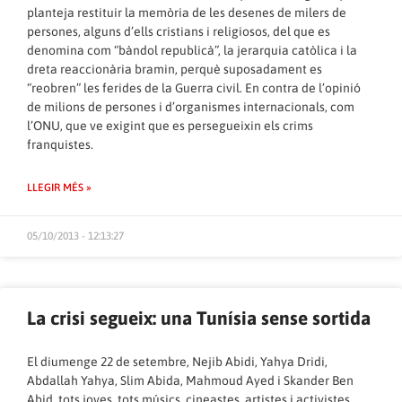
planteja restituir la memòria de les desenes de milers de
persones, alguns d’ells cristians i religiosos, del que es
denomina com “bàndol republicà”, la jerarquia catòlica i la
dreta reaccionària bramin, perquè suposadament es
“reobren” les ferides de la Guerra civil. En contra de l’opinió
de milions de persones i d’organismes internacionals, com
l’ONU, que ve exigint que es persegueixin els crims
franquistes.
LLEGIR MÉS »
05/10/2013 - 12:13:27
La crisi segueix: una Tunísia sense sortida
El diumenge 22 de setembre, Nejib Abidi, Yahya Dridi,
Abdallah Yahya, Slim Abida, Mahmoud Ayed i Skander Ben
Abid, tots joves, tots músics, cineastes, artistes i activistes,