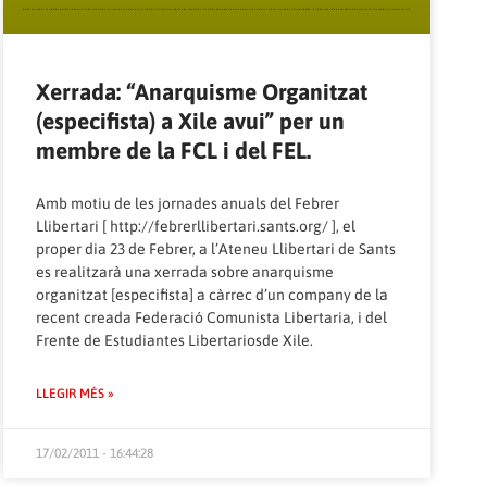
Xerrada: “Anarquisme Organitzat
(especifista) a Xile avui” per un
membre de la FCL i del FEL.
Amb motiu de les jornades anuals del Febrer
Llibertari [
http://febrerllibertari.sants.org/
], el
proper dia 23 de Febrer, a l’Ateneu Llibertari de Sants
es realitzarà una xerrada sobre anarquisme
organitzat [especifista] a càrrec d’un company de la
recent creada Federació Comunista Libertaria, i del
Frente de Estudiantes Libertariosde Xile.
LLEGIR MÉS »
17/02/2011 - 16:44:28