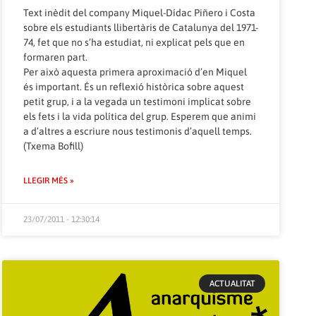
Text inèdit del company Miquel-Dídac Piñero i Costa
sobre els estudiants llibertàris de Catalunya del 1971-
74, fet que no s’ha estudiat, ni explicat pels que en
formaren part.
Per això aquesta primera aproximació d’en Miquel
és important. És un reflexió històrica sobre aquest
petit grup, i a la vegada un testimoni implicat sobre
els fets i la vida política del grup. Esperem que animi
a d’altres a escriure nous testimonis d’aquell temps.
(Txema Bofill)
LLEGIR MÉS »
23/07/2011 - 12:30:14
ACTUALITAT