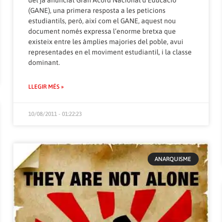
(GANE), una primera resposta a les peticions
estudiantils, però, així com el GANE, aquest nou
document només expressa l’enorme bretxa que
existeix entre les àmplies majories del poble, avui
representades en el moviment estudiantil, i la classe
dominant.
LLEGIR MÉS »
10/08/2011 - 01:22:23
ANARQUISME