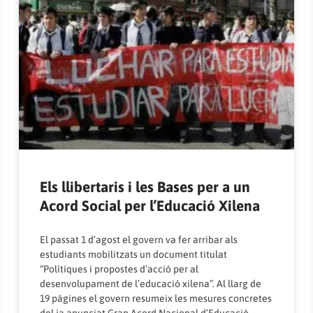
Els llibertaris i les Bases per a un
Acord Social per l’Educació Xilena
El passat 1 d’agost el govern va fer arribar als
estudiants mobilitzats un document titulat
“Polítiques i propostes d’acció per al
desenvolupament de l’educació xilena”. Al llarg de
19 pàgines el govern resumeix les mesures concretes
del ja anunciat Gran Acord Nacional d’Educació