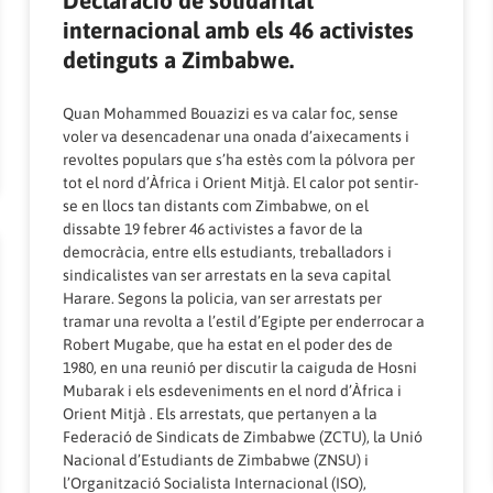
internacional amb els 46 activistes
detinguts a Zimbabwe.
Quan Mohammed Bouazizi es va calar foc, sense
voler va desencadenar una onada d’aixecaments i
revoltes populars que s’ha estès com la pólvora per
tot el nord d’Àfrica i Orient Mitjà. El calor pot sentir-
se en llocs tan distants com Zimbabwe, on el
dissabte 19 febrer 46 activistes a favor de la
democràcia, entre ells estudiants, treballadors i
sindicalistes van ser arrestats en la seva capital
Harare. Segons la policia, van ser arrestats per
tramar una revolta a l’estil d’Egipte per enderrocar a
Robert Mugabe, que ha estat en el poder des de
1980, en una reunió per discutir la caiguda de Hosni
Mubarak i els esdeveniments en el nord d’Àfrica i
Orient Mitjà . Els arrestats, que pertanyen a la
Federació de Sindicats de Zimbabwe (ZCTU), la Unió
Nacional d’Estudiants de Zimbabwe (ZNSU) i
l’Organització Socialista Internacional (ISO),