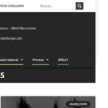
Search
VISTA CATALUNYA
Baixos – 08014 Barcelona
catalunya.cat
Salut laboral
Premsa
Afilia’t
LS
ANARQUISME