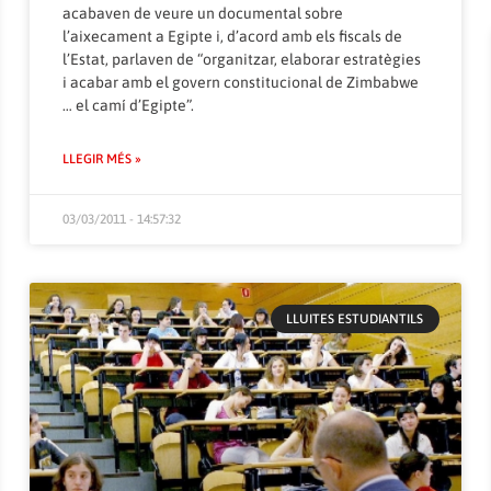
acabaven de veure un documental sobre
l’aixecament a Egipte i, d’acord amb els fiscals de
l’Estat, parlaven de “organitzar, elaborar estratègies
i acabar amb el govern constitucional de Zimbabwe
… el camí d’Egipte”.
LLEGIR MÉS »
03/03/2011 - 14:57:32
LLUITES ESTUDIANTILS