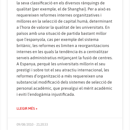
la seva classificació en els diversos rànquings de
qualitat (per exemple, el de Shanghai). Per a això es
requereixen reformes internes organitzatives i
millores en la selecció de capital humà, determinant
a l’hora de valorar la qualitat de les universitats. En
països amb una situació de partida bastant millor
que l’espanyola, cas per exemple del sistema
britànic, les reformes es limiten a reorganitzacions
internes en les quals la tendència és a centralitzar
serveis administratius mitjançant la fusió de centres.
A Espanya, perquè les universitats millorin el seu
prestigi i sobre tot el seu atractiu internacional, les
reformes d’organització a més requereixen una
substancial modificació dels sistemes de selecció de
personal acadèmic, que prevalgui el mèrit acadèmic
i eviti l’endogàmia injustificada.
LLEGIR MÉS »
09/08/2010 - 21:20:33