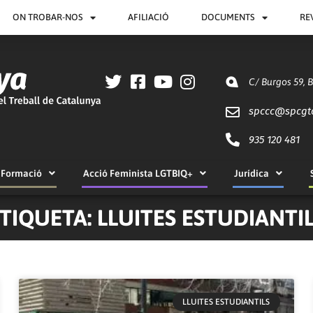
ON TROBAR-NOS
AFILIACIÓ
DOCUMENTS
RE
C/ Burgos 59, 
spccc@
spcgt
935 120 481
Formació
Acció Feminista LGTBIQ+
Jurídica
TIQUETA: LLUITES ESTUDIANTI
Pàgina
Pàgina
Pàgina
Pàgina
Pàgina
LLUITES ESTUDIANTILS