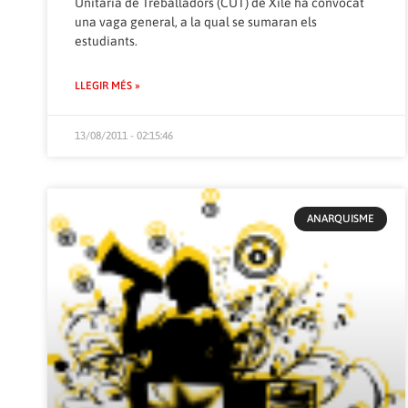
Unitària de Treballadors (CUT) de Xile ha convocat
una vaga general, a la qual se sumaran els
estudiants.
LLEGIR MÉS »
13/08/2011 - 02:15:46
ANARQUISME