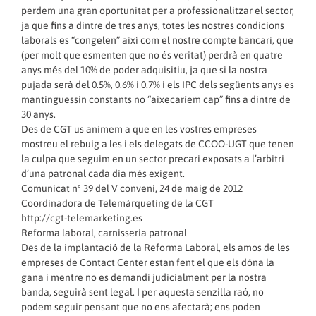
perdem una gran oportunitat per a professionalitzar el sector,
ja que fins a dintre de tres anys, totes les nostres condicions
laborals es “congelen” així com el nostre compte bancari, que
(per molt que esmenten que no és veritat) perdrà en quatre
anys més del 10% de poder adquisitiu, ja que si la nostra
pujada serà del 0.5%, 0.6% i 0.7% i els IPC dels següents anys es
mantinguessin constants no “aixecaríem cap” fins a dintre de
30 anys.
Des de CGT us animem a que en les vostres empreses
mostreu el rebuig a les i els delegats de CCOO-UGT que tenen
la culpa que seguim en un sector precari exposats a l’arbitri
d’una patronal cada dia més exigent.
Comunicat nº 39 del V conveni, 24 de maig de 2012
Coordinadora de Telemàrqueting de la CGT
http://cgt-telemarketing.es
Reforma laboral, carnisseria patronal
Des de la implantació de la Reforma Laboral, els amos de les
empreses de Contact Center estan fent el que els dóna la
gana i mentre no es demandi judicialment per la nostra
banda, seguirà sent legal. I per aquesta senzilla raó, no
podem seguir pensant que no ens afectarà; ens poden