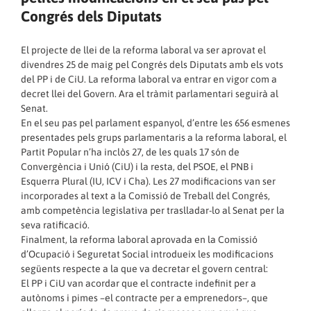
Congrés dels Diputats
El projecte de llei de la reforma laboral va ser aprovat el
divendres 25 de maig pel Congrés dels Diputats amb els vots
del PP i de CiU. La reforma laboral va entrar en vigor com a
decret llei del Govern. Ara el tràmit parlamentari seguirà al
Senat.
En el seu pas pel parlament espanyol, d’entre les 656 esmenes
presentades pels grups parlamentaris a la reforma laboral, el
Partit Popular n’ha inclòs 27, de les quals 17 són de
Convergència i Unió (CiU) i la resta, del PSOE, el PNB i
Esquerra Plural (IU, ICV i Cha). Les 27 modificacions van ser
incorporades al text a la Comissió de Treball del Congrés,
amb competència legislativa per traslladar-lo al Senat per la
seva ratificació.
Finalment, la reforma laboral aprovada en la Comissió
d’Ocupació i Seguretat Social introdueix les modificacions
següents respecte a la que va decretar el govern central:
El PP i CiU van acordar que el contracte indefinit per a
autònoms i pimes –el contracte per a emprenedors–, que