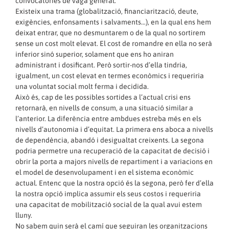
convocatòries de vaga general.
Existeix una trama (globalització, financiarització, deute,
exigències, enfonsaments i salvaments…), en la qual ens hem
deixat entrar, que no desmuntarem o de la qual no sortirem
sense un cost molt elevat. El cost de romandre en ella no serà
inferior sinó superior, solament que ens ho aniran
administrant i dosificant. Però sortir-nos d’ella tindria,
igualment, un cost elevat en termes econòmics i requeriria
una voluntat social molt ferma i decidida.
Això és, cap de les possibles sortides a l’actual crisi ens
retornarà, en nivells de consum, a una situació similar a
l’anterior. La diferència entre ambdues estreba més en els
nivells d’autonomia i d’equitat. La primera ens aboca a nivells
de dependència, abandó i desigualtat creixents. La segona
podria permetre una recuperació de la capacitat de decisió i
obrir la porta a majors nivells de repartiment i a variacions en
el model de desenvolupament i en el sistema econòmic
actual. Entenc que la nostra opció és la segona, però fer d’ella
la nostra opció implica assumir els seus costos i requeriria
una capacitat de mobilització social de la qual avui estem
lluny.
No sabem quin serà el camí que seguiran les organitzacions