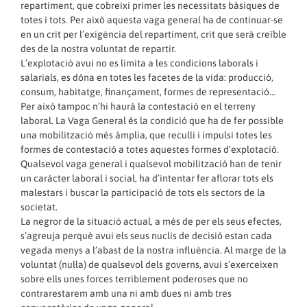
repartiment, que cobreixi primer les necessitats bàsiques de
totes i tots. Per això aquesta vaga general ha de continuar-se
en un crit per l’exigència del repartiment, crit que serà creïble
des de la nostra voluntat de repartir.
L’explotació avui no es limita a les condicions laborals i
salarials, es dóna en totes les facetes de la vida: producció,
consum, habitatge, finançament, formes de representació…
Per això tampoc n’hi haurà la contestació en el terreny
laboral. La Vaga General és la condició que ha de fer possible
una mobilització més àmplia, que reculli i impulsi totes les
formes de contestació a totes aquestes formes d’explotació.
Qualsevol vaga general i qualsevol mobilització han de tenir
un caràcter laboral i social, ha d’intentar fer aflorar tots els
malestars i buscar la participació de tots els sectors de la
societat.
La negror de la situació actual, a més de per els seus efectes,
s’agreuja perquè avui els seus nuclis de decisió estan cada
vegada menys a l’abast de la nostra influència. Al marge de la
voluntat (nul·la) de qualsevol dels governs, avui s’exerceixen
sobre ells unes forces terriblement poderoses que no
contrarestarem amb una ni amb dues ni amb tres