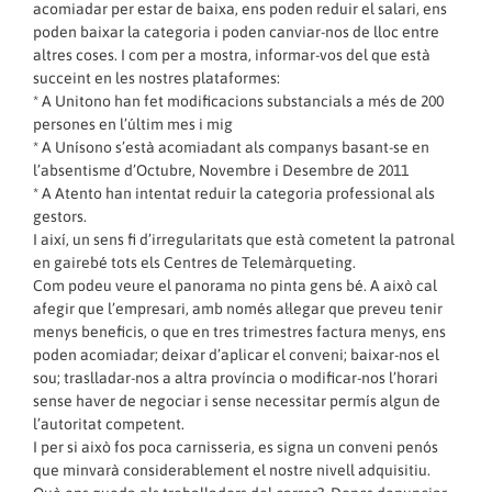
acomiadar per estar de baixa, ens poden reduir el salari, ens
poden baixar la categoria i poden canviar-nos de lloc entre
altres coses. I com per a mostra, informar-vos del que està
succeint en les nostres plataformes:
* A Unitono han fet modificacions substancials a més de 200
persones en l’últim mes i mig
* A Unísono s’està acomiadant als companys basant-se en
l’absentisme d’Octubre, Novembre i Desembre de 2011
* A Atento han intentat reduir la categoria professional als
gestors.
I així, un sens fi d’irregularitats que està cometent la patronal
en gairebé tots els Centres de Telemàrqueting.
Com podeu veure el panorama no pinta gens bé. A això cal
afegir que l’empresari, amb només al·legar que preveu tenir
menys beneficis, o que en tres trimestres factura menys, ens
poden acomiadar; deixar d’aplicar el conveni; baixar-nos el
sou; traslladar-nos a altra província o modificar-nos l’horari
sense haver de negociar i sense necessitar permís algun de
l’autoritat competent.
I per si això fos poca carnisseria, es signa un conveni penós
que minvarà considerablement el nostre nivell adquisitiu.