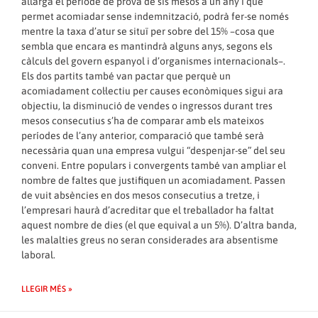
allarga el període de prova de sis mesos a un any i que
permet acomiadar sense indemnització, podrà fer-se només
mentre la taxa d’atur se situï per sobre del 15% –cosa que
sembla que encara es mantindrà alguns anys, segons els
càlculs del govern espanyol i d’organismes internacionals–.
Els dos partits també van pactar que perquè un
acomiadament col·lectiu per causes econòmiques sigui ara
objectiu, la disminució de vendes o ingressos durant tres
mesos consecutius s’ha de comparar amb els mateixos
períodes de l’any anterior, comparació que també serà
necessària quan una empresa vulgui “despenjar-se” del seu
conveni. Entre populars i convergents també van ampliar el
nombre de faltes que justifiquen un acomiadament. Passen
de vuit absències en dos mesos consecutius a tretze, i
l’empresari haurà d’acreditar que el treballador ha faltat
aquest nombre de dies (el que equival a un 5%). D’altra banda,
les malalties greus no seran considerades ara absentisme
laboral.
LLEGIR MÉS »