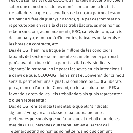
I és que sembla ser que CCOO-UGT no tenen accés o no volen
saber que el nostre sector és només precari per a les i els
treballadors, ja que els beneficis de la nostra patronal estan
arribant a xifres de guanys històrics, que per descomptat no
repercuteixen en res a la classe treballadora, és més només
rebem sancions, acomiadaments, ERO, canvis de torn, canvis
de campanya, eliminació d’incentius, baixades unilaterals en
les hores de contracte, etc.
Des de CGT hem insistit que la millora de les condicions
laborals del sector era fàcilment assumible per la patronal,
però davant la inacció i la permissivitat dels “sindicats
signants” la patronal ha imposat les seves cruels intencions. I
a canvi de què, CCOO-UGT, han signat el Conveni?, doncs molt
senzill, permetent una signatura còmplice per…..18 alliberats
per a, com en l’anterior Conveni, no fer absolutament RES a
favor dels drets de les i els treballadors als quals representen
o diuen representar.
Des de CGT ens sembla lamentable que els “sindicats
signants” venguin a la classe treballadora per unes
prebendes personals que no faran que el treball diari de les
més de 60.000 persones que treballem en el sector del
Telemàrqueting no només no millorin, sinó que damunt