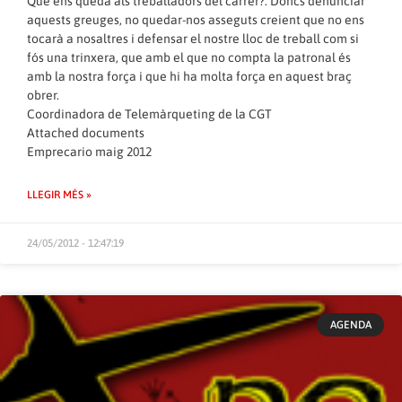
Què ens queda als treballadors del carrer?. Doncs denunciar
aquests greuges, no quedar-nos asseguts creient que no ens
tocarà a nosaltres i defensar el nostre lloc de treball com si
fós una trinxera, que amb el que no compta la patronal és
amb la nostra força i que hi ha molta força en aquest braç
obrer.
Coordinadora de Telemàrqueting de la CGT
Attached documents
Emprecario maig 2012
LLEGIR MÉS »
24/05/2012 - 12:47:19
AGENDA