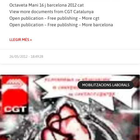
Octaveta Mani 16 j barcelona 2012 cat
View more
documents
from
CGT Catalunya
Open publication
– Free
publishing
–
More cgt
Open publication
– Free
publishing
–
More barcelona
LLEGIR MÉS »
26/05/2012 - 18:49:28
MOBILITZACIONS LABORALS