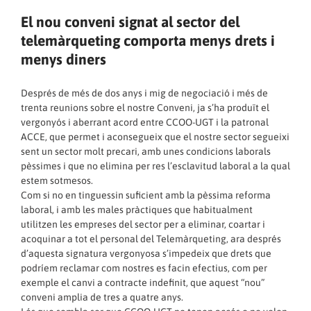
El nou conveni signat al sector del
telemàrqueting comporta menys drets i
menys diners
Després de més de dos anys i mig de negociació i més de
trenta reunions sobre el nostre Conveni, ja s’ha produït el
vergonyós i aberrant acord entre CCOO-UGT i la patronal
ACCE, que permet i aconsegueix que el nostre sector segueixi
sent un sector molt precari, amb unes condicions laborals
pèssimes i que no elimina per res l’esclavitud laboral a la qual
estem sotmesos.
Com si no en tinguessin suficient amb la pèssima reforma
laboral, i amb les males pràctiques que habitualment
utilitzen les empreses del sector per a eliminar, coartar i
acoquinar a tot el personal del Telemàrqueting, ara després
d’aquesta signatura vergonyosa s’impedeix que drets que
podríem reclamar com nostres es facin efectius, com per
exemple el canvi a contracte indefinit, que aquest “nou”
conveni amplia de tres a quatre anys.