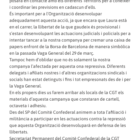
posarà en contacte amb els diferents Territoris per a conèixer
i coordinar les previsions en cadascun d’ells.
És important per a l’Organització desenvolupar
adequadament aquesta acció, ja que encara que Laura està
en el carrer, la llibertat de la que gaudeix és provisional i
s’estan desenvolupant les actuacions judicials i policials per a
intentar tancar a la nostra companya per cremar una caixa de
papers enfront de la Borsa de Barcelona de manera simbòlica
en la passada Vaga General del 29 de març.
Tampoc hem d’oblidar que no és solament la nostra
companya l’afectada per aquesta ona repressiva. Diferents
delegats i afiliats nostres i d’altres organitzacions sindicals i
socials han estat detinguts i fins i tot empresonats des de i per
la Vaga General.
En els propers dies us farem arribar als locals de la CGT els
materials d’aquesta campanya que constaran de cartell,
octaveta i adhesiu.
Des del SP del Comitè Confederal animem a tota l’afiliació i
militància a participar en les actuacions contra la repressió
que aquesta Organització desenvoluparà en defensa de les
llibertats.
Secretariat Permanent del Comitè Confederal de la CGT