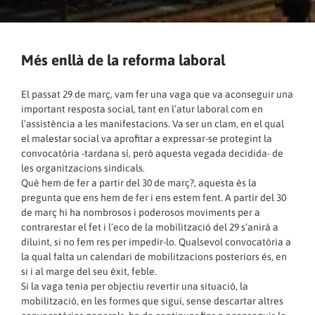
Més enllà de la reforma laboral
El passat 29 de març, vam fer una vaga que va aconseguir una
important resposta social, tant en l’atur laboral com en
l’assistència a les manifestacions. Va ser un clam, en el qual
el malestar social va aprofitar a expressar-se protegint la
convocatòria -tardana sí, però aquesta vegada decidida- de
les organitzacions sindicals.
Què hem de fer a partir del 30 de març?, aquesta és la
pregunta que ens hem de fer i ens estem fent. A partir del 30
de març hi ha nombrosos i poderosos moviments per a
contrarestar el fet i l’eco de la mobilització del 29 s’anirà a
diluint, si no fem res per impedir-lo. Qualsevol convocatòria a
la qual falta un calendari de mobilitzacions posteriors és, en
si i al marge del seu èxit, feble.
Si la vaga tenia per objectiu revertir una situació, la
mobilització, en les formes que sigui, sense descartar altres