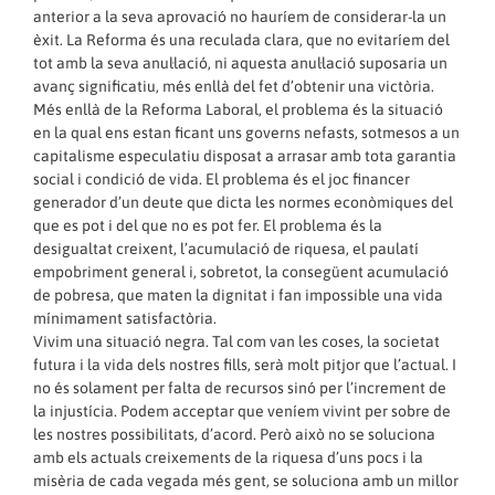
anterior a la seva aprovació no hauríem de considerar-la un
èxit. La Reforma és una reculada clara, que no evitaríem del
tot amb la seva anul·lació, ni aquesta anul·lació suposaria un
avanç significatiu, més enllà del fet d’obtenir una victòria.
Més enllà de la Reforma Laboral, el problema és la situació
en la qual ens estan ficant uns governs nefasts, sotmesos a un
capitalisme especulatiu disposat a arrasar amb tota garantia
social i condició de vida. El problema és el joc financer
generador d’un deute que dicta les normes econòmiques del
que es pot i del que no es pot fer. El problema és la
desigualtat creixent, l’acumulació de riquesa, el paulatí
empobriment general i, sobretot, la consegüent acumulació
de pobresa, que maten la dignitat i fan impossible una vida
mínimament satisfactòria.
Vivim una situació negra. Tal com van les coses, la societat
futura i la vida dels nostres fills, serà molt pitjor que l’actual. I
no és solament per falta de recursos sinó per l’increment de
la injustícia. Podem acceptar que veníem vivint per sobre de
les nostres possibilitats, d’acord. Però això no se soluciona
amb els actuals creixements de la riquesa d’uns pocs i la
misèria de cada vegada més gent, se soluciona amb un millor