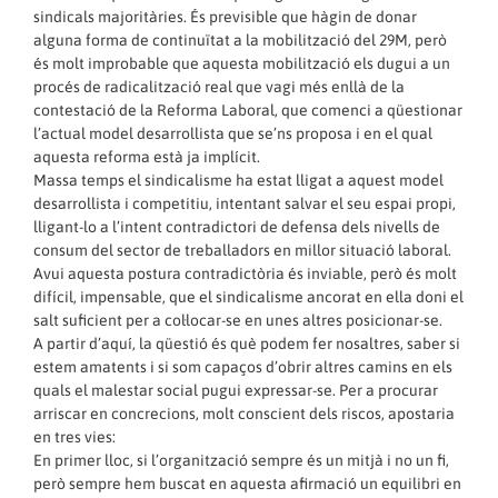
sindicals majoritàries. És previsible que hàgin de donar
alguna forma de continuïtat a la mobilització del 29M, però
és molt improbable que aquesta mobilització els dugui a un
procés de radicalització real que vagi més enllà de la
contestació de la Reforma Laboral, que comenci a qüestionar
l’actual model desarrollista que se’ns proposa i en el qual
aquesta reforma està ja implícit.
Massa temps el sindicalisme ha estat lligat a aquest model
desarrollista i competitiu, intentant salvar el seu espai propi,
lligant-lo a l’intent contradictori de defensa dels nivells de
consum del sector de treballadors en millor situació laboral.
Avui aquesta postura contradictòria és inviable, però és molt
difícil, impensable, que el sindicalisme ancorat en ella doni el
salt suficient per a col·locar-se en unes altres posicionar-se.
A partir d’aquí, la qüestió és què podem fer nosaltres, saber si
estem amatents i si som capaços d’obrir altres camins en els
quals el malestar social pugui expressar-se. Per a procurar
arriscar en concrecions, molt conscient dels riscos, apostaria
en tres vies:
En primer lloc, si l’organització sempre és un mitjà i no un fi,
però sempre hem buscat en aquesta afirmació un equilibri en