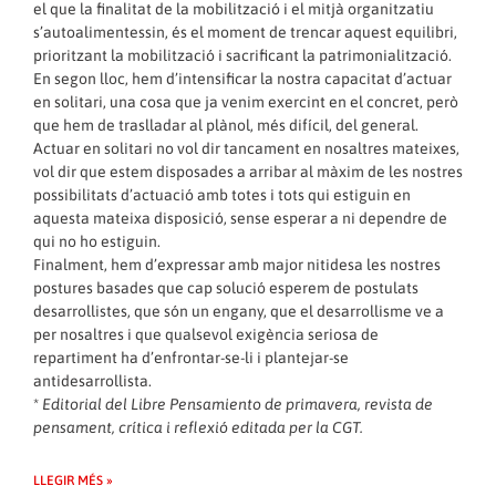
el que la finalitat de la mobilització i el mitjà organitzatiu
s’autoalimentessin, és el moment de trencar aquest equilibri,
prioritzant la mobilització i sacrificant la patrimonialització.
En segon lloc, hem d’intensificar la nostra capacitat d’actuar
en solitari, una cosa que ja venim exercint en el concret, però
que hem de traslladar al plànol, més difícil, del general.
Actuar en solitari no vol dir tancament en nosaltres mateixes,
vol dir que estem disposades a arribar al màxim de les nostres
possibilitats d’actuació amb totes i tots qui estiguin en
aquesta mateixa disposició, sense esperar a ni dependre de
qui no ho estiguin.
Finalment, hem d’expressar amb major nitidesa les nostres
postures basades que cap solució esperem de postulats
desarrollistes, que són un engany, que el desarrollisme ve a
per nosaltres i que qualsevol exigència seriosa de
repartiment ha d’enfrontar-se-li i plantejar-se
antidesarrollista.
*
Editorial del Libre Pensamiento de primavera, revista de
pensament, crítica i reflexió editada per la CGT.
LLEGIR MÉS »