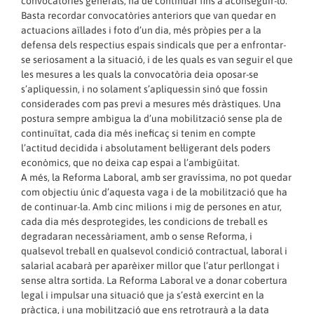
convocatòries generals, ha de continuar fins a aconseguir-lo.
Basta recordar convocatòries anteriors que van quedar en
actuacions aïllades i foto d’un dia, més pròpies per a la
defensa dels respectius espais sindicals que per a enfrontar-
se seriosament a la situació, i de les quals es van seguir el que
les mesures a les quals la convocatòria deia oposar-se
s’apliquessin, i no solament s’apliquessin sinó que fossin
considerades com pas previ a mesures més dràstiques. Una
postura sempre ambigua la d’una mobilització sense pla de
continuïtat, cada dia més ineficaç si tenim en compte
l’actitud decidida i absolutament bel·ligerant dels poders
econòmics, que no deixa cap espai a l’ambigüitat.
A més, la Reforma Laboral, amb ser gravíssima, no pot quedar
com objectiu únic d’aquesta vaga i de la mobilització que ha
de continuar-la. Amb cinc milions i mig de persones en atur,
cada dia més desprotegides, les condicions de treball es
degradaran necessàriament, amb o sense Reforma, i
qualsevol treball en qualsevol condició contractual, laboral i
salarial acabarà per aparèixer millor que l’atur perllongat i
sense altra sortida. La Reforma Laboral ve a donar cobertura
legal i impulsar una situació que ja s’està exercint en la
pràctica, i una mobilització que ens retrotraurà a la data