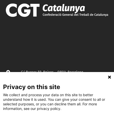
C/ Burgos 59, Baixos – 08014 Barcelona
Privacy on this site
spccc@
spcgtcatalunya.cat
We collect and process your data on this site to better
935 120 481
understand how it is used. You can give your consent to all or
selected purposes, or you can decline them all. For more
information, see our privacy policy.
@CGTCatalunya