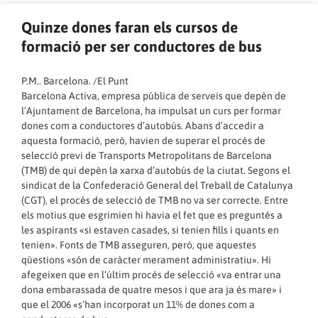
Quinze dones faran els cursos de
formació per ser conductores de bus
P.M.. Barcelona. /El Punt
Barcelona Activa, empresa pública de serveis que depèn de
l’Ajuntament de Barcelona, ha impulsat un curs per formar
dones com a conductores d’autobús. Abans d’accedir a
aquesta formació, però, havien de superar el procés de
selecció previ de Transports Metropolitans de Barcelona
(TMB) de qui depèn la xarxa d’autobús de la ciutat. Segons el
sindicat de la Confederació General del Treball de Catalunya
(CGT), el procés de selecció de TMB no va ser correcte. Entre
els motius que esgrimien hi havia el fet que es preguntés a
les aspirants «si estaven casades, si tenien fills i quants en
tenien». Fonts de TMB asseguren, però, que aquestes
qüestions «són de caràcter merament administratiu». Hi
afegeixen que en l’últim procés de selecció «va entrar una
dona embarassada de quatre mesos i que ara ja és mare» i
que el 2006 «s’han incorporat un 11% de dones com a