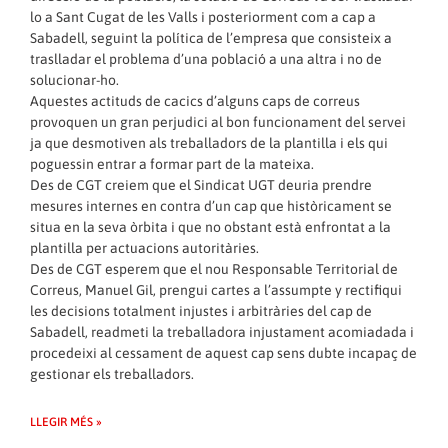
lo a Sant Cugat de les Valls i posteriorment com a cap a
Sabadell, seguint la política de l’empresa que consisteix a
traslladar el problema d’una població a una altra i no de
solucionar-ho.
Aquestes actituds de cacics d’alguns caps de correus
provoquen un gran perjudici al bon funcionament del servei
ja que desmotiven als treballadors de la plantilla i els qui
poguessin entrar a formar part de la mateixa.
Des de CGT creiem que el Sindicat UGT deuria prendre
mesures internes en contra d’un cap que històricament se
situa en la seva òrbita i que no obstant està enfrontat a la
plantilla per actuacions autoritàries.
Des de CGT esperem que el nou Responsable Territorial de
Correus, Manuel Gil, prengui cartes a l’assumpte y rectifiqui
les decisions totalment injustes i arbitràries del cap de
Sabadell, readmeti la treballadora injustament acomiadada i
procedeixi al cessament de aquest cap sens dubte incapaç de
gestionar els treballadors.
LLEGIR MÉS »