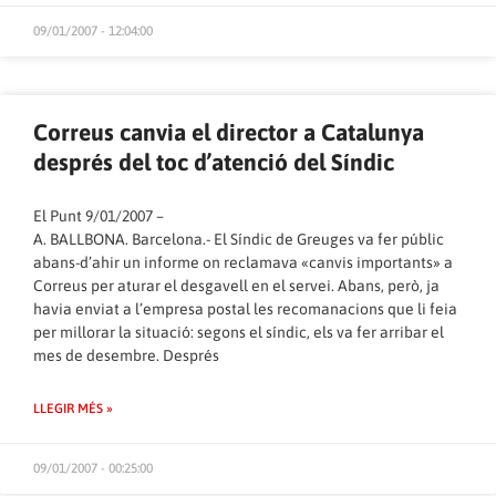
09/01/2007 - 12:04:00
Correus canvia el director a Catalunya
després del toc d’atenció del Síndic
El Punt 9/01/2007
–
A. BALLBONA
. Barcelona.- El Síndic de Greuges va fer públic
abans-d’ahir un informe on reclamava «canvis importants» a
Correus per aturar el desgavell en el servei. Abans, però, ja
havia enviat a l’empresa postal les recomanacions que li feia
per millorar la situació: segons el síndic, els va fer arribar el
mes de desembre. Després
LLEGIR MÉS »
09/01/2007 - 00:25:00