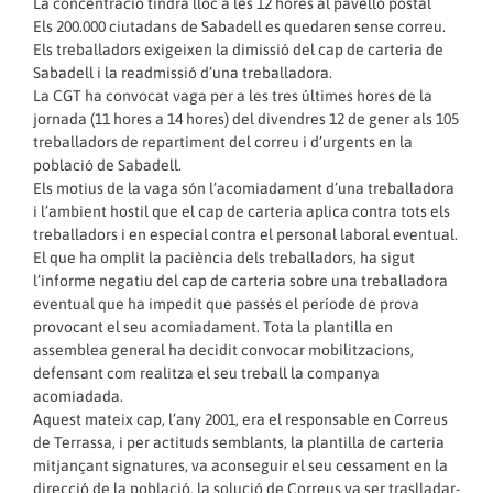
La concentració tindrà lloc a les 12 hores al pavelló postal
Els 200.000 ciutadans de Sabadell es quedaren sense correu.
Els treballadors exigeixen la dimissió del cap de carteria de
Sabadell i la readmissió d’una treballadora.
La CGT ha convocat vaga per a les tres últimes hores de la
jornada (11 hores a 14 hores) del divendres 12 de gener als 105
treballadors de repartiment del correu i d’urgents en la
població de Sabadell.
Els motius de la vaga són l’acomiadament d’una treballadora
i l’ambient hostil que el cap de carteria aplica contra tots els
treballadors i en especial contra el personal laboral eventual.
El que ha omplit la paciència dels treballadors, ha sigut
l’informe negatiu del cap de carteria sobre una treballadora
eventual que ha impedit que passés el període de prova
provocant el seu acomiadament. Tota la plantilla en
assemblea general ha decidit convocar mobilitzacions,
defensant com realitza el seu treball la companya
acomiadada.
Aquest mateix cap, l’any 2001, era el responsable en Correus
de Terrassa, i per actituds semblants, la plantilla de carteria
mitjançant signatures, va aconseguir el seu cessament en la
direcció de la població, la solució de Correus va ser traslladar-