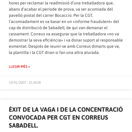
hores per reclamar la readmissió d’una treballadora que,
abans d’acabar el període de prova, va ser acomiada del
pavelló postal del carrer Bocaccio. Per la CGT,
l’acomiadament es va basar en un «informe fraudulent» del
cap de distribució de Sabadell, de qui van demanar el
cessament. Correus va assegurar que la treballadora «no va
demostrar la seva eficiència» i va donar suport al responsable
esmentat. Després de reunir-se amb Correus dimarts que ve,
la plantilla i la CGT diran si fan una altra aturada.
LLEGIR MÉS »
14/01/2007 - 21:28:38
ÈXIT DE LA VAGA I DE LA CONCENTRACIÓ
CONVOCADA PER CGT EN CORREUS
SABADELL.