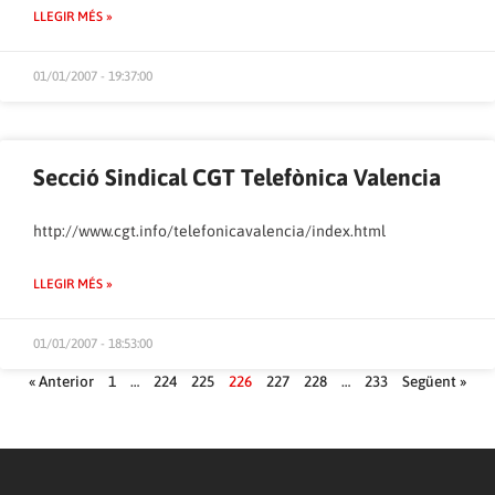
LLEGIR MÉS »
01/01/2007 - 19:37:00
Secció Sindical CGT Telefònica Valencia
http://www.cgt.info/telefonicavalencia/index.html
LLEGIR MÉS »
01/01/2007 - 18:53:00
« Anterior
1
…
224
225
226
227
228
…
233
Següent »