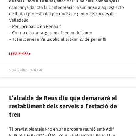
de totes i tots els afiliats, seccions i sindicats, companyes i
companys de tota la Confederació, a sumar-se a aquest acte
de lluita i protesta del pròxim 27 de gener als carrers de
Valladolid.
– Per l’ocupació en Renault
– Contra els xantatges en el sector de l’auto
– Totsal carrer a Valladolid el pròxim 27 de gener !!!
LLEGIR MÉS »
11/01/2007 - 02:03:50
L’alcalde de Reus diu que demanarà el
restabliment dels serveis a l’estació de
tren
Té previst plantejar-ho en una propera reunió amb Adif
El Punt 10/01/2007
–
Ò.M.
. Reus .- L’alcalde de Reus, Lluís