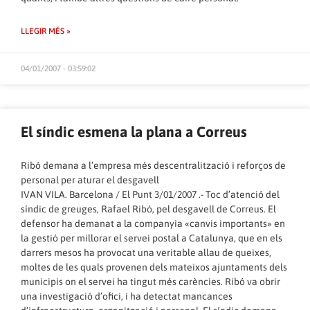
LLEGIR MÉS »
04/01/2007 - 03:59:02
El síndic esmena la plana a Correus
Ribó demana a l’empresa més descentralització i reforços de
personal per aturar el desgavell
IVAN VILA. Barcelona / El Punt 3/01/2007
.- Toc d’atenció del
síndic de greuges, Rafael Ribó, pel desgavell de Correus. El
defensor ha demanat a la companyia «canvis importants» en
la gestió per millorar el servei postal a Catalunya, que en els
darrers mesos ha provocat una veritable allau de queixes,
moltes de les quals provenen dels mateixos ajuntaments dels
municipis on el servei ha tingut més carències. Ribó va obrir
una investigació d’ofici, i ha detectat mancances