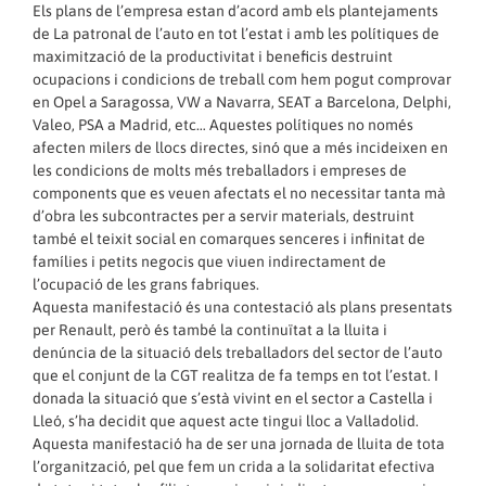
Els plans de l’empresa estan d’acord amb els plantejaments
de La patronal de l’auto en tot l’estat i amb les polítiques de
maximització de la productivitat i beneficis destruint
ocupacions i condicions de treball com hem pogut comprovar
en Opel a Saragossa, VW a Navarra, SEAT a Barcelona, Delphi,
Valeo, PSA a Madrid, etc… Aquestes polítiques no només
afecten milers de llocs directes, sinó que a més incideixen en
les condicions de molts més treballadors i empreses de
components que es veuen afectats el no necessitar tanta mà
d’obra les subcontractes per a servir materials, destruint
també el teixit social en comarques senceres i infinitat de
famílies i petits negocis que viuen indirectament de
l’ocupació de les grans fabriques.
Aquesta manifestació és una contestació als plans presentats
per Renault, però és també la continuïtat a la lluita i
denúncia de la situació dels treballadors del sector de l’auto
que el conjunt de la CGT realitza de fa temps en tot l’estat. I
donada la situació que s’està vivint en el sector a Castella i
Lleó, s’ha decidit que aquest acte tingui lloc a Valladolid.
Aquesta manifestació ha de ser una jornada de lluita de tota
l’organització, pel que fem un crida a la solidaritat efectiva