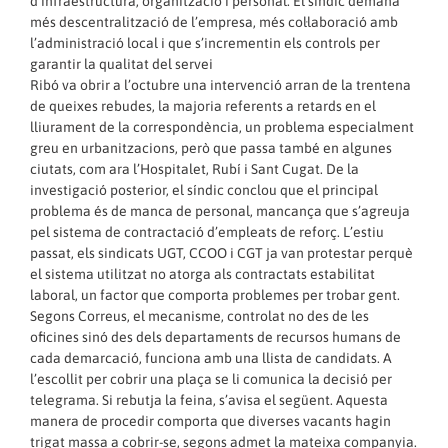
d’infraestructura, organització i personal. El síndic demana
més descentralització de l’empresa, més col·laboració amb
l’administració local i que s’incrementin els controls per
garantir la qualitat del servei
Ribó va obrir a l’octubre una intervenció arran de la trentena
de queixes rebudes, la majoria referents a retards en el
lliurament de la correspondència, un problema especialment
greu en urbanitzacions, però que passa també en algunes
ciutats, com ara l’Hospitalet, Rubí i Sant Cugat. De la
investigació posterior, el síndic conclou que el principal
problema és de manca de personal, mancança que s’agreuja
pel sistema de contractació d’empleats de reforç. L’estiu
passat, els sindicats UGT, CCOO i CGT ja van protestar perquè
el sistema utilitzat no atorga als contractats estabilitat
laboral, un factor que comporta problemes per trobar gent.
Segons Correus, el mecanisme, controlat no des de les
oficines sinó des dels departaments de recursos humans de
cada demarcació, funciona amb una llista de candidats. A
l’escollit per cobrir una plaça se li comunica la decisió per
telegrama. Si rebutja la feina, s’avisa el següent. Aquesta
manera de procedir comporta que diverses vacants hagin
trigat massa a cobrir-se, segons admet la mateixa companyia.