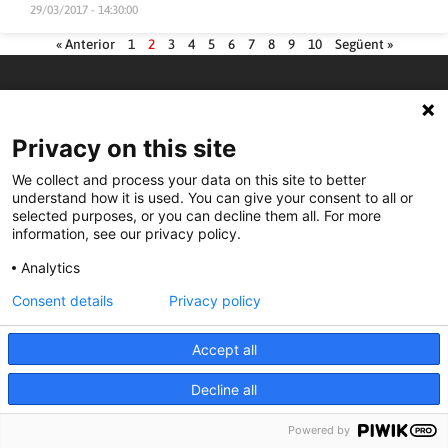
29/03/2017 - 14:30:00
« Anterior
1
2
3
4
5
6
7
8
9
10
Següent »
Privacy on this site
We collect and process your data on this site to better
understand how it is used. You can give your consent to all or
selected purposes, or you can decline them all. For more
information, see our privacy policy.
Analytics
Consent details
Privacy policy
Accept all
C/ Burgos 59, Baixos – 08014 Barcelona
Decline all
Powered by
spccc@
spcgtcatalunya.cat