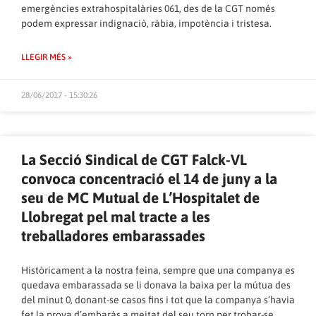
emergències extrahospitalàries 061, des de la CGT només
podem expressar indignació, ràbia, impotència i tristesa.
LLEGIR MÉS »
28/06/2017 - 15:30:26
La Secció Sindical de CGT Falck-VL
convoca concentració el 14 de juny a la
seu de MC Mutual de L’Hospitalet de
Llobregat pel mal tracte a les
treballadores embarassades
Històricament a la nostra feina, sempre que una companya es
quedava embarassada se li donava la baixa per la mútua des
del minut 0, donant-se casos fins i tot que la companya s’havia
fet la prova d’embaràs a meitat del seu torn per trobar-se