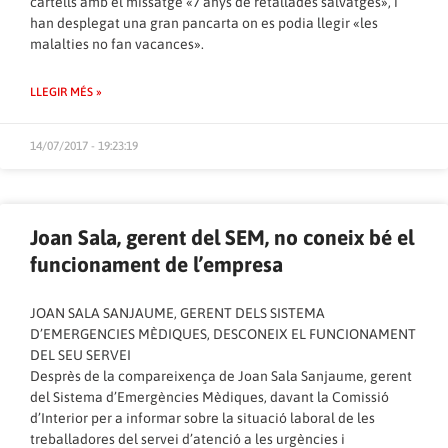
cartells amb el missatge «7 anys de retallades salvatges», i
han desplegat una gran pancarta on es podia llegir «les
malalties no fan vacances».
LLEGIR MÉS »
14/07/2017 - 19:23:19
Joan Sala, gerent del SEM, no coneix bé el
funcionament de l’empresa
JOAN SALA SANJAUME, GERENT DELS SISTEMA
D’EMERGENCIES MÈDIQUES, DESCONEIX EL FUNCIONAMENT
DEL SEU SERVEI
Desprès de la compareixença de Joan Sala Sanjaume, gerent
del Sistema d’Emergències Mèdiques, davant la Comissió
d’Interior per a informar sobre la situació laboral de les
treballadores del servei d’atenció a les urgències i