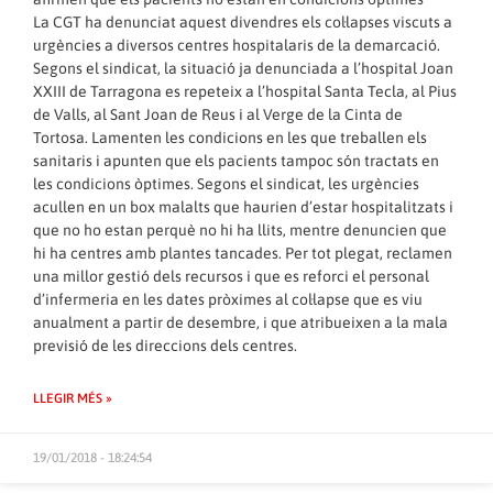
La CGT ha denunciat aquest divendres els col·lapses viscuts a
urgències a diversos centres hospitalaris de la demarcació.
Segons el sindicat, la situació ja denunciada a l’hospital Joan
XXIII de Tarragona es repeteix a l’hospital Santa Tecla, al Pius
de Valls, al Sant Joan de Reus i al Verge de la Cinta de
Tortosa. Lamenten les condicions en les que treballen els
sanitaris i apunten que els pacients tampoc són tractats en
les condicions òptimes. Segons el sindicat, les urgències
acullen en un box malalts que haurien d’estar hospitalitzats i
que no ho estan perquè no hi ha llits, mentre denuncien que
hi ha centres amb plantes tancades. Per tot plegat, reclamen
una millor gestió dels recursos i que es reforci el personal
d’infermeria en les dates pròximes al col·lapse que es viu
anualment a partir de desembre, i que atribueixen a la mala
previsió de les direccions dels centres.
LLEGIR MÉS »
19/01/2018 - 18:24:54