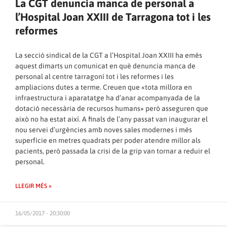
La CGT denuncia manca de personal a
l’Hospital Joan XXIII de Tarragona tot i les
reformes
La secció sindical de la CGT a l’Hospital Joan XXIII ha emès
aquest dimarts un comunicat en què denuncia manca de
personal al centre tarragoní tot i les reformes i les
ampliacions dutes a terme. Creuen que «tota millora en
infraestructura i aparatatge ha d’anar acompanyada de la
dotació necessària de recursos humans» però asseguren que
això no ha estat així. A finals de l’any passat van inaugurar el
nou servei d’urgències amb noves sales modernes i més
superfície en metres quadrats per poder atendre millor als
pacients, però
passada la crisi de la grip van tornar a reduir el
personal
.
LLEGIR MÉS »
16/05/2017 - 20:30:00