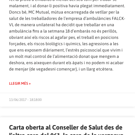
malament, i al donar-li positiva havia plegat immediatament.
Doncs bé, MC Mutual, mútua encarregada de vetllar per la
salut de les treballadores de l’empresa d’ambulàncies FALCK-
VL de manera unilateral ha decidit que treballar en una
ambulància fins a la setmana 18 d’embaràs no és perillós,
obviant així els riscos al agafar pes, el treball en posicions
forçades, els riscos biològics i químics, les agressions a les
que ens exposem diàriament, l’estrès psicosocial que vivim i
un molt mal control de l’alimentació donat que mengem a
deshora, ens aixequen durant els àpats i no podem ni acabar
de menjar (de vegadesni començar), i un llarg etcètera.
LLEGIR MÉS »
13/06/2017 - 18:18:00
Carta oberta al Conseller de Salut des de