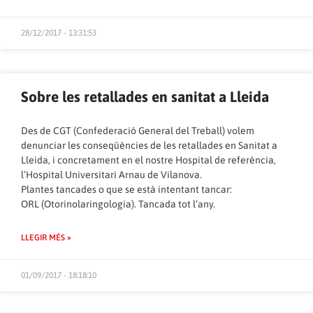
28/12/2017 - 13:31:53
Sobre les retallades en sanitat a Lleida
Des de CGT (Confederació General del Treball) volem
denunciar les conseqüències de les retallades en Sanitat a
Lleida, i concretament en el nostre Hospital de referència,
l’Hospital Universitari Arnau de Vilanova.
Plantes tancades o que se està intentant tancar:
ORL (Otorinolaringologia). Tancada tot l’any.
LLEGIR MÉS »
01/09/2017 - 18:18:10