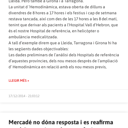
Lleida. Però també a Girona i a Tarragona.
La unitat d ’Hemodinàmica, estava oberta de dilluns a
divendres de 8 hores a 17 hores i els festius i cap de setmana
restava tancada, així com des de les 17 hores a les 8 del matí,
tenint que derivar als pacients a l’Hospital Vall d’Hebron, que
és el nostre Hospital de referència, en helicòpter o
ambulància medicalitzada.
A tall d’exemple direm que a Lleida, Tarragona i Girona hi ha
les següents dades objectivables:
Les dades preliminars de l’anàlisi dels Hospitals de referència
d’aquestes províncies, dels nou mesos després de l’ampliació
d’ Hemodinàmica en relació amb els nou mesos previs,
LLEGIR MÉS »
17/12/2014 - 21:03:12
Mercadé no dóna resposta i es reafirma