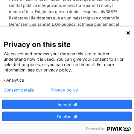
sanitat pública més privada, menys transparent i menys
democràtica. Exigim-los que no donin l’esquena als 38.575
lleidatans i lleidatanes que en un més i mig van oposar-s’hi.
Defensem una sanitat 100% pública, sotmesa plenament al
dret públic i al control parlamentari, úniques garanties de
poder avançar cap a la plena titularitat, universalitat,
Privacy on this site
gratuïtat i repecte als treballadors.
We collect and process your data on this site to better
LLEGIR MÉS »
understand how it is used. You can give your consent to all or
selected purposes, or you can decline them all. For more
information, see our privacy policy.
16/11/2014 - 18:20:00
Analytics
Consent details
Privacy policy
Hospital de Bellvitge: TOP 20. Derivant
Accept all
pacients a la privada
Decline all
L’hospital de Bellvitge no rep cap dels premis TOP 20 que
Powered by
lliura IASIST. En els últims anys l’hospital de Bellvitge ha