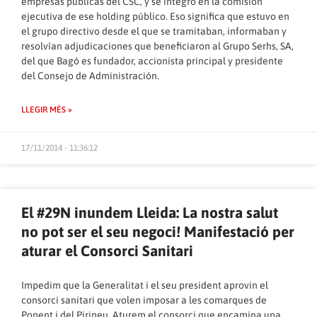
empresas públicas del CSC, y se integró en la comisión
ejecutiva de ese holding público. Eso significa que estuvo en
el grupo directivo desde el que se tramitaban, informaban y
resolvían adjudicaciones que beneficiaron al Grupo Serhs, SA,
del que Bagó es fundador, accionista principal y presidente
del Consejo de Administración.
LLEGIR MÉS »
17/11/2014 - 11:36:12
El #29N inundem Lleida: La nostra salut
no pot ser el seu negoci! Manifestació per
aturar el Consorci Sanitari
​Impedim que la Generalitat i el seu president aprovin el
consorci sanitari que volen imposar a les comarques de
Ponent i del Pirineu. Aturem el consorci que encamina una