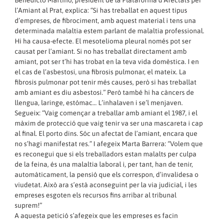
Benedicto Martino, president de la Plataforma d’Afectats per
l’Amiant al Prat, explica: “Si has treballat en aquest tipus
d’empreses, de fibrociment, amb aquest material i tens una
determinada malaltia estem parlant de malaltia professional.
Hi ha causa-efecte. El mesotelioma pleural només pot ser
causat per l’amiant. Si no has treballat directament amb
amiant, pot ser t’hi has trobat en la teva vida domèstica. I en
el cas de l’asbestosi, una fibrosis pulmonar, el mateix. La
fibrosis pulmonar pot tenir més causes, però si has treballat
amb amiant es diu asbestosi.” Però també hi ha càncers de
llengua, laringe, estómac… L’inhalaven i se’l menjaven.
Segueix: “Vaig començar a treballar amb amiant el 1987, i el
màxim de protecció que vaig tenir va ser una mascareta i cap
al final. El porto dins. Sóc un afectat de l’amiant, encara que
no s’hagi manifestat res.” I afegeix Marta Barrera: “Volem que
es reconegui que si els treballadors estan malalts per culpa
de la feina, és una malaltia laboral i, per tant, han de tenir,
automàticament, la pensió que els correspon, d’invalidesa o
viudetat. Això ara s’està aconseguint per la via judicial, i les
empreses esgoten els recursos fins arribar al tribunal
suprem!”
A aquesta petició s’afegeix que les empreses es facin