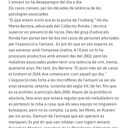
L’amiant no ha desaparegut del dia a dia
Els casos creixen, per les dècades de latència de les
patologies associades
“El que estem vivint ara és la punta de l’iceberg.” Ho diu
Marta Barrera, advocada del Col·lectiu Ronda, i tècnica
superior en prevenció de riscos. Des del grup d’advocats
Ronda han portat ben bé dos mil casos de persones afectades
per l’exposició a l’amiant . Es pot dir que en són experts: es
van estrenar amb l’empresa Uralita. A l’Estat no hi ha
processos productius amb amiant des del 2002, però les
malalties associades poden tenir una latència de vint, trenta,
quaranta anys. Per tant, diu Barrera: “El punt més alt de casos
el tindrem el 2024. Ara comencem, com aquell qui diu.”
L’exposició més forta a les microfibres de l’amiant va ser als
anys seixanta, setanta, vuitanta del segle XX; de fet, fins que
es va prohibir, a principis dels 2000. Abans de la prohibició
absoluta, feia anys que estava regulat que els treballadors no
es portessin la roba a casa, que els seus equips no tinguessin
butxaques, però no es complia. La pols, les fibres, es ficaven
per tot arreu. Damunt de l’entrepà que els operaris es
menjaven. Es pot dir que van inhalar i van ingerir amiant.