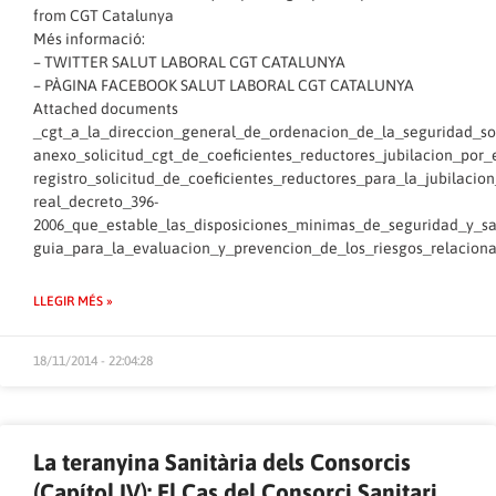
from
CGT Catalunya
Més informació:
–
TWITTER SALUT LABORAL CGT CATALUNYA
–
PÀGINA FACEBOOK SALUT LABORAL CGT CATALUNYA
Attached documents
_cgt_a_la_direccion_general_de_ordenacion_de_la_seguridad_so
anexo_solicitud_cgt_de_coeficientes_reductores_jubilacion_por_
registro_solicitud_de_coeficientes_reductores_para_la_jubilaci
real_decreto_396-
2006_que_estable_las_disposiciones_minimas_de_seguridad_y_sa
guia_para_la_evaluacion_y_prevencion_de_los_riesgos_relacion
LLEGIR MÉS »
18/11/2014 - 22:04:28
La teranyina Sanitària dels Consorcis
(Capítol IV): El Cas del Consorci Sanitari