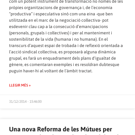
com un potent instrument de transformació no només de les
pròpies organitzacions de governança i, de l’economia
“productiva” i especulativa sinó com una eina -que ben
utilitzada en el marc de la negociació col·lectiva- pot
esdevenir clau cap a la consecució d’emancipacions
(personals, grupals i col·lectives) i per al manteniment i
sostenibilitat de la vida (humana i no humana). En el
transcurs d’aquest espai de trobada i de reflexió orientada a
l’acció sindical col·lectiva, es proposarà alguna dinàmica
grupal, es farà un enquadrament dels plans d’igualtat de
gènere, es comentaran exemples i es resoldran dubtesque
puguin haver-hi al voltant de l’àmbit tractat.
LLEGIR MÉS »
31/12/2014 - 15:46:00
Una nova Reforma de les Mútues per