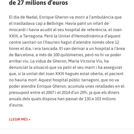
de 27 milions d’euros
El dia de Nadal, Enrique Gheron va morir a l’ambulància que
el traslladava cap a Bellvitge. Havia patit un infart de
miocardi i havia acudit al seu hospital de referència, el Joan
XXIII, a Tarragona. Però la Unitat d’Hemodinàmica d’aquest
centre sanitari on l’haurien hagut d’atendre només obre 12
hores el dia, i era tancada. El van derivar a un hospital a l’àrea
de Barcelona, a més de 100 quilòmetres, però no hi va poder
arribar viu. La vídua de Gheron, María Victoria Viu, ha
denunciat la situació que va patir el seu marit i ha assegurat
que, si la unitat del Joan XXIII hagués estat oberta, el pacient
no hauria mort. Aquest hospital públic tarragoní, que no va
poder atendre Enrique Gheron, acumula unes retallades en el
pressupost entre el 2007 i el 2014 d’un 20%, ja que els diners
anuals dels quals disposa han passat de 130 a 103 milions
d’euros.
LLEGIR MÉS »