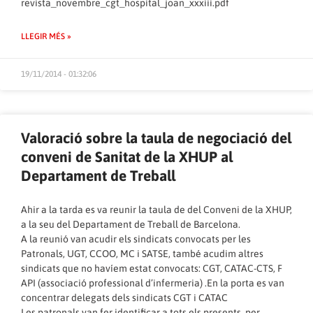
revista_novembre_cgt_hospital_joan_xxxiii.pdf
LLEGIR MÉS »
19/11/2014 - 01:32:06
Valoració sobre la taula de negociació del
conveni de Sanitat de la XHUP al
Departament de Treball
Ahir a la tarda es va reunir la taula de del Conveni de la XHUP,
a la seu del Departament de Treball de Barcelona.
A la reunió van acudir els sindicats convocats per les
Patronals, UGT, CCOO, MC i SATSE, també acudim altres
sindicats que no havíem estat convocats: CGT, CATAC-CTS, F
API (associació professional d’infermeria) .En la porta es van
concentrar delegats dels sindicats CGT i CATAC
Les patronals van fer identificar a tots els presents, per