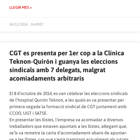
LLEGIR MÉS »
04/12/2014 - 16:49:07
CGT es presenta per 1er cop a la Clínica
Teknon-Quirón i guanya les eleccions
sindicals amb 7 delegats, malgrat
acomiadaments arbitraris
El 8 d’octubre de 2014, es van celebrar les eleccions sindicals
de l’hospital Quirón Teknon, a les quals es va presentar per
primera vegada la formació sindical de CGT juntament amb
CCOO, UGT i SATSE.
En presentar les llistes, l’empresa va acomiadar a diversos
treballadors que estaven apuntats a les llistes, al·legant que,
se’ls va remetre la carta d’acomiadament abans de apuntar-
se a les llistes, cas que s’està tramitant actualment als jutjats.