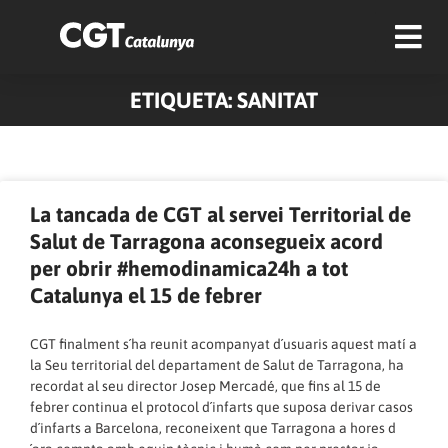
ETIQUETA: SANITAT
Pàgina
Pàgina
Pàgina
Pàgina
Pàgina
Pàgina
Pàgina
Pàgina
Pàgina
Pàgina
La tancada de CGT al servei Territorial de
Salut de Tarragona aconsegueix acord
per obrir #hemodinamica24h a tot
Catalunya el 15 de febrer
CGT finalment s´ha reunit acompanyat d´usuaris aquest matí a
la Seu territorial del departament de Salut de Tarragona, ha
recordat al seu director Josep Mercadé, que fins al 15 de
febrer continua el protocol d´infarts que suposa derivar casos
d´infarts a Barcelona, reconeixent que Tarragona a hores d