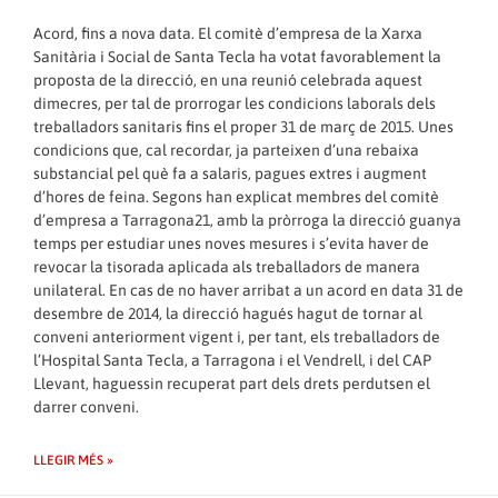
Acord, fins a nova data. El comitè d’empresa de la Xarxa
Sanitària i Social de Santa Tecla ha votat favorablement la
proposta de la direcció, en una reunió celebrada aquest
dimecres, per tal de
prorrogar les condicions laborals
dels
treballadors sanitaris fins el proper 31 de març de 2015. Unes
condicions que, cal recordar, ja parteixen d’una rebaixa
substancial pel què fa a salaris, pagues extres i augment
d’hores de feina. Segons han explicat membres del comitè
d’empresa a Tarragona21, amb la pròrroga la direcció guanya
temps per estudiar unes noves mesures i s’evita haver de
revocar la tisorada aplicada als treballadors de manera
unilateral. En cas de no haver arribat a un acord en data 31 de
desembre de 2014, la direcció hagués hagut de tornar al
conveni anteriorment vigent i, per tant, els treballadors de
l’Hospital Santa Tecla, a Tarragona i el Vendrell, i del CAP
Llevant, haguessin recuperat part dels drets perdutsen el
darrer conveni.
LLEGIR MÉS »