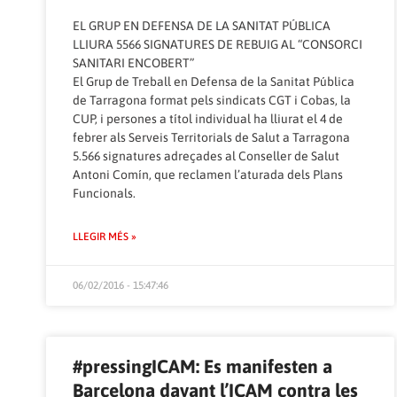
EL GRUP EN DEFENSA DE LA SANITAT PÚBLICA
LLIURA 5566 SIGNATURES DE REBUIG AL “CONSORCI
SANITARI ENCOBERT”
El Grup de Treball en Defensa de la Sanitat Pública
de Tarragona format pels sindicats CGT i Cobas, la
CUP, i persones a títol individual ha lliurat el 4 de
febrer als Serveis Territorials de Salut a Tarragona
5.566 signatures adreçades al Conseller de Salut
Antoni Comín, que reclamen l’aturada dels Plans
Funcionals.
LLEGIR MÉS »
06/02/2016 - 15:47:46
#pressingICAM: Es manifesten a
Barcelona davant l’ICAM contra les