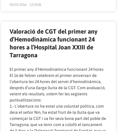
09/03/2016 - 12:35:06
Valoració de CGT del primer any
d’Hemodinàmica funcionant 24
hores a l’Hospital Joan XXIII de
Tarragona
El primer any d’Hemodinàmica funcionant 24 hores
El 16 de febrer celebrem el primer aniversari de
l’obertura les 24 hores del servei d’hemodinàmica,
després d’una llarga lluita de la CGT. Com avaluació,
veient els resultats, volem fer les següents
puntualitzacions:
1.- L’obertura no ha estat una voluntat política, com
deia el señor Nin, ha estat fruit de la lluita que va
començar la CGT i va fer seva bona part del poble de
Tarragona, que va tenir com a colofó el tancament
de 5 dies a la Delegació Territorial de Sanitat, que va