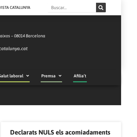
Search
VISTA CATALUNYA
Baixos – 08014 Barcelona
catalunya.cat
Salut laboral
Premsa
Afilia’t
Declarats NULS els acomiadaments