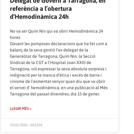
Delegat de Govern a Tarragona, en
referència a l’obertura
d’Hemodinàmica 24h
No va ser Quim Nin qui va obrir Hemodinàmica 24
hores
Davant les pomposes declaracions que ha fet com a
balanç de la seva gestió l’ex delegat de la
Generalitat de Tarragona, Quim Nin, la Secció
Sindical de la CGT a l’Hospital Joan XXIII de
Tarragona, vol expressar la seva absoluta sorpresa i
indignació per la manca d’ètica i excés de barra i
cinisme de l’esmentat senyor quan diu que va obrir
el servei d’ hemodinàmica, en una publicació al Més
Tarragona del passat divendres, dia 15 de gener.
LLEGIR MÉS »
19/01/2016 - 04:23:04