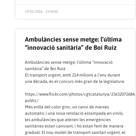
19/01/2016 - 19:30:00
Ambulàncies sense metge: l’última
“innovació sanitària” de Boi Ruiz
Ambulàncies sense metge: l’última “innovació
sanitària” de Boi Ruiz
El transport urgent, amb 214 milions a l’any durant
una dècada, és el concurs més gran de la legislatura
https://www.flickr.com/photos/cgtcatalunya/23632072684
public/
Més enllà del color groc
, un canvi de marxes
automàtic i una nova retolació estampada en vinils,
les ambulàncies que atenen les emergències
sanitàries estan canviant, i ho estan fent de manera
gradual. El nou model de transport sanitari urgent, el