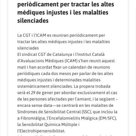
periòdicament per tractar les altes
mèdiques injustes i les malalties
silenciades
La CGT i l’ICAM es reuniran periòdicament per
tractar les altes mèdiques injustes i les malalties
silenciades
El sindicat CGT de Catalunya i l’Institut Català
d’Avaluacions Mèdiques (ICAM) s’han reunit aquest
matí i han acordat fixar un calendari de reunions
periòdiques cada dos mesos per parlar de les altes
mèdiques injustes i determinades malalties
sistemàticament silenciades. La propera trobada
serà el 29 de gener per abordar exclusivament el cas
de les persones afectades per l’amiant, i la següent –
encara sense data—se centrarà en les malaltes de
Síndromes de Sensibilitat Central (SSC), que inclou la
a Fibromiàlgia, l’Encefalomielitis Miàlgica (EM/SFC),
la Sensibilitat Química Múltiple i
l’Electrohipersensibilitat.