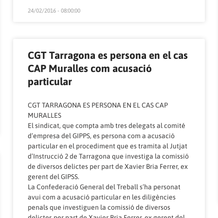
24/02/2016 - 08:00:00
CGT Tarragona es persona en el cas
CAP Muralles com acusació
particular
CGT TARRAGONA ES PERSONA EN EL CAS CAP
MURALLES
El sindicat, que compta amb tres delegats al comité
d’empresa del GIPPS, es persona com a acusació
particular en el procediment que es tramita al Jutjat
d’Instrucció 2 de Tarragona que investiga la comissió
de diversos delictes per part de Xavier Bria Ferrer, ex
gerent del GIPSS.
La Confederació General del Treball s’ha personat
avui com a acusació particular en les diligències
penals que investiguen la comissió de diversos
delictes per part de Xavier Bria Ferrer, ex gerent del