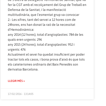
fer la CGT amb el recolçament del Grup de Treball en
Defensa de la Sanitat, i la manifestació
multitudinària, que l’esmentat grup va convocar
2.- Les xifres, tant del servei a 12 hores com de
24hores, ens han donat la raó de la necessitat
d’Hemodinàmica:
any 2014 (12 hores), total d’angioplasties: 784 de les
quals eren urgents: 296
any 2015 (24 hores), total d’angoplasties: 952 i
urgents: 476
Actualment el sevei ha quedat insuficient per poder
tractar tots els casos, i bona prova d’això és que tots
els cateterismes ordinaris del Baix Penedès son
derivatsa Barcelona.
LLEGIR MÉS »
17/02/2016 - 13:14:05