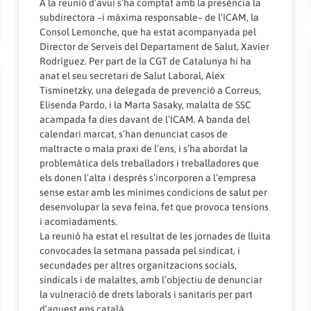
A la reunió d’avui s’ha comptat amb la presència la
subdirectora –i màxima responsable– de l’ICAM, la
Consol Lemonche, que ha estat acompanyada pel
Director de Serveis del Departament de Salut, Xavier
Rodríguez. Per part de la CGT de Catalunya hi ha
anat el seu secretari de Salut Laboral, Alex
Tisminetzky, una delegada de prevenció a Correus,
Elisenda Pardo, i la Marta Sasaky, malalta de SSC
acampada fa dies davant de l’ICAM. A banda del
calendari marcat, s’han denunciat casos de
maltracte o mala praxi de l’ens, i s’ha abordat la
problemàtica dels treballadors i treballadores que
els donen l’alta i després s’incorporen a l’empresa
sense estar amb les mínimes condicions de salut per
desenvolupar la seva feina, fet que provoca tensions
/in/dateposted-
i acomiadaments.
La reunió ha estat el resultat de les jornades de lluita
convocades la setmana passada pel sindicat, i
secundades per altres organitzacions socials,
sindicals i de malaltes, amb l’objectiu de denunciar
la vulneració de drets laborals i sanitaris per part
d’aquest ens català.