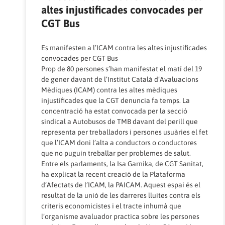
altes injustificades convocades per
CGT Bus
Es manifesten a l’ICAM contra les altes injustificades
convocades per CGT Bus
Prop de 80 persones s’han manifestat el matí del 19
de gener davant de l’Institut Català d’Avaluacions
Mèdiques (ICAM) contra les altes mèdiques
injustificades que la CGT denuncia fa temps. La
concentració ha estat convocada per la secció
sindical a Autobusos de TMB davant del perill que
representa per treballadors i persones usuàries el fet
que l’ICAM doni l’alta a conductors o conductores
que no puguin treballar per problemes de salut.
Entre els parlaments, la Isa Garnika, de CGT Sanitat,
ha explicat la recent creació de la Plataforma
d’Afectats de l’ICAM, la PAICAM. Aquest espai és el
resultat de la unió de les darreres lluites contra els
criteris economicistes i el tracte inhumà que
l’organisme avaluador practica sobre les persones