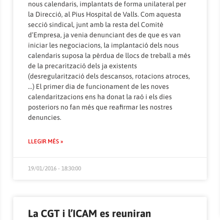
nous calendaris, implantats de forma unilateral per
la Direcció, al Pius Hospital de Valls. Com aquesta
secció sindical, junt amb la resta del Comitè
d’Empresa, ja venia denunciant des de que es van
iniciar les negociacions, la implantació dels nous
calendaris suposa la pèrdua de llocs de treball a més
de la precarització dels ja existents
(desregularització dels descansos, rotacions atroces,
…) El primer dia de funcionament de les noves
calendaritzacions ens ha donat la raó i els dies
posteriors no fan més que reafirmar les nostres
denuncies.
LLEGIR MÉS »
19/01/2016 - 18:30:00
La CGT i l’ICAM es reuniran