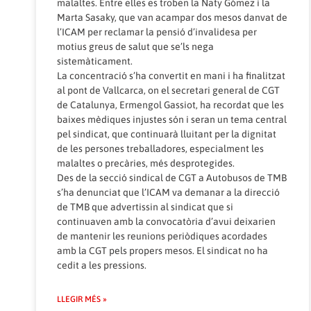
malaltes. Entre elles es troben la Naty Gómez i la
Marta Sasaky, que van acampar dos mesos danvat de
l’ICAM per reclamar la pensió d’invalidesa per
motius greus de salut que se’ls nega
sistemàticament.
La concentració s’ha convertit en mani i ha finalitzat
al pont de Vallcarca, on el secretari general de CGT
de Catalunya, Ermengol Gassiot, ha recordat que les
baixes mèdiques injustes són i seran un tema central
pel sindicat, que continuarà lluitant per la dignitat
de les persones treballadores, especialment les
malaltes o precàries, més desprotegides.
Des de la secció sindical de CGT a Autobusos de TMB
s’ha denunciat que l’ICAM va demanar a la direcció
de TMB que advertissin al sindicat que si
continuaven amb la convocatòria d’avui deixarien
de mantenir les reunions periòdiques acordades
amb la CGT pels propers mesos. El sindicat no ha
cedit a les pressions.
LLEGIR MÉS »