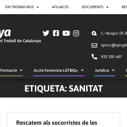
ON TROBAR-NOS
AFILIACIÓ
DOCUMENTS
RE
C/ Burgos 59, 
spccc@
spcgt
935 120 481
Formació
Acció Feminista LGTBIQ+
Jurídica
ETIQUETA: SANITAT
Pàgina
Pàgina
Pàgina
Pàgina
Pàgina
Pàgina
Pàgina
Pàgina
Pàgina
Pàgina
Rescatem als socorristes de les