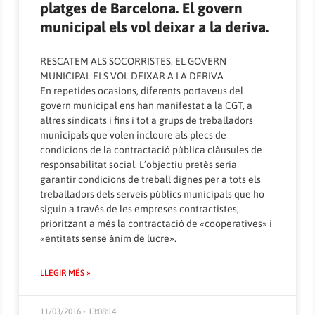
platges de Barcelona. El govern
municipal els vol deixar a la deriva.
RESCATEM ALS SOCORRISTES. EL GOVERN
MUNICIPAL ELS VOL DEIXAR A LA DERIVA
En repetides ocasions, diferents portaveus del
govern municipal ens han manifestat a la CGT, a
altres sindicats i fins i tot a grups de treballadors
municipals que volen incloure als plecs de
condicions de la contractació pública clàusules de
responsabilitat social. L’objectiu pretès seria
garantir condicions de treball dignes per a tots els
treballadors dels serveis públics municipals que ho
siguin a través de les empreses contractistes,
prioritzant a més la contractació de «cooperatives» i
«entitats sense ànim de lucre».
LLEGIR MÉS »
11/03/2016 - 13:08:14