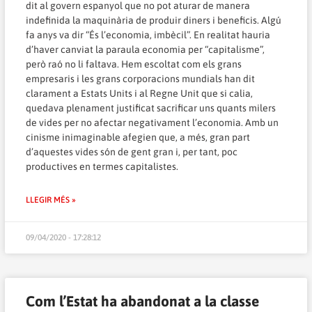
dit al govern espanyol que no pot aturar de manera
indefinida la maquinària de produir diners i beneficis. Algú
fa anys va dir “És l’economia, imbècil”. En realitat hauria
d’haver canviat la paraula economia per “capitalisme”,
però raó no li faltava. Hem escoltat com els grans
empresaris i les grans corporacions mundials han dit
clarament a Estats Units i al Regne Unit que si calia,
quedava plenament justificat sacrificar uns quants milers
de vides per no afectar negativament l’economia. Amb un
cinisme inimaginable afegien que, a més, gran part
d’aquestes vides són de gent gran i, per tant, poc
productives en termes capitalistes.
LLEGIR MÉS »
09/04/2020 - 17:28:12
Com l’Estat ha abandonat a la classe