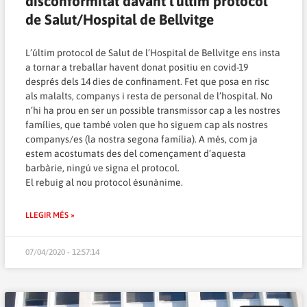
disconformitat davant l’últim protocol
de Salut/Hospital de Bellvitge
L’últim protocol de Salut de l’Hospital de Bellvitge ens insta
a tornar a treballar havent donat positiu en covid-19
després dels 14 dies de confinament. Fet que posa en risc
als malalts, companys i resta de personal de l’hospital. No
n’hi ha prou en ser un possible transmissor cap a les nostres
famílies, que també volen que ho siguem cap als nostres
companys/es (la nostra segona família). A més, com ja
estem acostumats des del començament d’aquesta
barbàrie, ningú ve signa el protocol.
El rebuig al nou protocol ésunànime.
LLEGIR MÉS »
07/04/2020 - 12:57:14