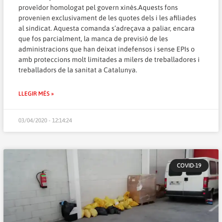
proveïdor homologat pel govern xinès.Aquests fons
provenien exclusivament de les quotes dels i les afiliades
al sindicat. Aquesta comanda s’adreçava a paliar, encara
que fos parcialment, la manca de previsió de les
administracions que han deixat indefensos i sense EPIs o
amb proteccions molt limitades a milers de treballadores i
treballadors de la sanitat a Catalunya.
LLEGIR MÉS »
03/04/2020 - 12:14:24
COVID-19