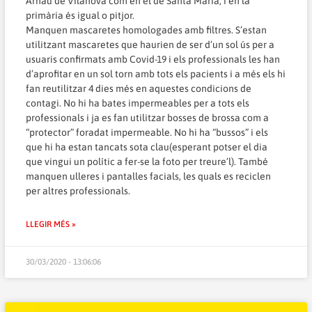
Arnau de Vilanova com en el de Santa Maria, i en la
primària és igual o pitjor.
Manquen mascaretes homologades amb filtres. S’estan
utilitzant mascaretes que haurien de ser d’un sol ús per a
usuaris confirmats amb Covid-19 i els professionals les han
d’aprofitar en un sol torn amb tots els pacients i a més els hi
fan reutilitzar 4 dies més en aquestes condicions de
contagi. No hi ha bates impermeables per a tots els
professionals i ja es fan utilitzar bosses de brossa com a
“protector” foradat impermeable. No hi ha “bussos” i els
que hi ha estan tancats sota clau(esperant potser el dia
que vingui un polític a fer-se la foto per treure’l). També
manquen ulleres i pantalles facials, les quals es reciclen
per altres professionals.
LLEGIR MÉS »
30/03/2020 - 13:06:06