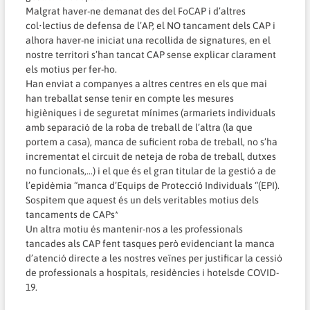
Malgrat haver-ne demanat des del
FoCAP i d’altres
col•lectius de defensa de l’AP
, el NO tancament dels CAP i
alhora haver-ne iniciat una
recollida de signatures
, en el
nostre territori s’han tancat CAP sense explicar clarament
els motius per fer-ho.
Han enviat a companyes a altres centres en els que mai
han treballat sense tenir en compte les mesures
higièniques i de seguretat mínimes (armariets individuals
amb separació de la roba de treball de l’altra (la que
portem a casa), manca de suficient roba de treball, no s’ha
incrementat el circuit de neteja de roba de treball, dutxes
no funcionals,…) i el que és el gran titular de la gestió a de
l’epidèmia “manca d’Equips de Protecció Individuals “(EPI).
Sospitem que aquest és un dels veritables motius dels
tancaments de CAPs*
Un altra motiu és mantenir-nos a les professionals
tancades als CAP fent tasques però evidenciant la manca
d’atenció directe a les nostres veïnes per justificar la cessió
de professionals a hospitals, residències i hotelsde COVID-
19.