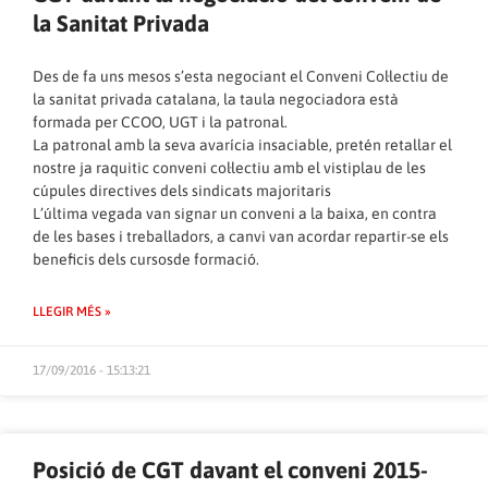
la Sanitat Privada
Des de fa uns mesos s’esta negociant el Conveni Col·lectiu de
la sanitat privada catalana, la taula negociadora està
formada per CCOO, UGT i la patronal.
La patronal amb la seva avarícia insaciable, pretén retallar el
nostre ja raquitic conveni col·lectiu amb el vistiplau de les
cúpules directives dels sindicats majoritaris
L’última vegada van signar un conveni a la baixa, en contra
de les bases i treballadors, a canvi van acordar repartir-se els
beneficis dels cursosde formació.
LLEGIR MÉS »
17/09/2016 - 15:13:21
Posició de CGT davant el conveni 2015-