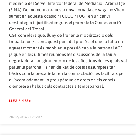
mediació del Servei Interconfederal de Mediació i Arbitratge
(SIMA). De moment a aquesta nova jornada de vaga no s’han
sumat en aquesta ocasió ni CCOO ni UGT en un canvi
d’estratègia injustificat segons el parer de la Confederació
General del Treball.
CGT considera que, lluny de frenar la mobilització dels
treballadors/es en aquest punt del procés, el que fa falta en
aquest moment és redoblar la pressió cap a la patronal ACE,
ja que en les últimes reunions les discussions de la taula
negociadora han girat entorn de les qüestions de les quals vol
parlar la patronal i s’han deixat de costat assumptes tan
bàsics com la precarietat en la contractació, les facilitats per
a l’acomiadament, la greu pèrdua de drets en els canvis
d’empresa i l’abús dels contractes a tempsparcial.
LLEGIR MÉS »
20/12/2016 - 19:17:07