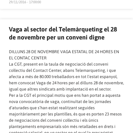
29/11/2016 - 17:00:00
Vaga al sector del Telemàrqueting el 28
de novembre per un conveni digne
DILLUNS 28 DE NOVEMBRE VAGA ESTATAL DE 24 HORES EN
EL CONTAC CENTER
La CGT, present en la taula de negociació del conveni
col·lectiu del Contact Center, abans Telemarqueting, i que
afecta a més de 80.000 treballadors en tot l’estat espanyol,
hem convocat Vaga de 24 hores per al dilluns 28 de novembre,
igual que altres sindicats amb implantació en el sector.
Per a la CGT el principal motiu que ens han portat a aquesta
nova convocatòria de vaga, continuïtat de les jornades
d’aturades que s’han estat realitzant seguides
majoritàriament per les plantilles, és que es porten 23 mesos
de negociacions del conveni col·lectiu i els únics
plantejaments empresarials són més retallades en drets i
contenció salarial, en un sector en el qual la precarietat