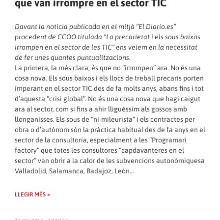
que van irrompre en el sector TIC
Davant la notícia publicada en el mitjà “El Diario.es”
procedent de CCOO titulada “
La precarietat i els sous baixos
irrompen en el sector de les TIC
” ens veiem en la necessitat
de fer unes quantes puntualitzacions.
La primera, la més clara, és que no “irrompen” ara. No és una
cosa nova. Els sous baixos i els llocs de treball precaris porten
imperant en el sector TIC des de fa molts anys, abans fins i tot
d’aquesta “crisi global”. No és una cosa nova que hagi caigut
ara al sector, com si fins a ahir lliguéssim als gossos amb
llonganisses. Els sous de “ni-mileurista” i els contractes per
obra o d’autònom són la pràctica habitual des de fa anys en el
sector de la consultoria, especialment a les “Programari
factory” que totes les consultores “capdavanteres en el
sector” van obrir a la calor de les subvencions autonòmiquesa
Valladolid, Salamanca, Badajoz, León…
LLEGIR MÉS »