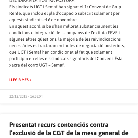
DECIDIRAN LA NOSTRA POSTURA
Els sindicats UGT i Semaf han signat el 1r Conveni de Grup
Renfe, que inclou el pla d’ocupació subscrit solament per
aquests sindicats el 6 de novembre.
En aquest acord, si bé s’han millorat substancialment les
condicions d’integració dels companys de l’extinta FEVE i
algunes altres qüestions, la majoria de les reivindicacions
necessàries es tractaran en taules de negociació posteriors,
que UGT i Semaf han condicionat al fet que solament
participin en elles els sindicats signataris del Conveni. Ésla
xacra del corró UGT – Semaf.
LLEGIR MÉS »
22/12/2015 - 16:58:04
Presentat recurs contenciós contra
l’exclusió de la CGT de la mesa general de