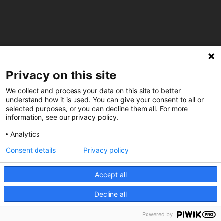
Privacy on this site
C/ Burgos 59, Baixos – 08014 Barcelona
We collect and process your data on this site to better
understand how it is used. You can give your consent to all or
spccc@
spcgtcatalunya.cat
selected purposes, or you can decline them all. For more
information, see our privacy policy.
935 120 481
Analytics
Consent details
Privacy policy
@CGTCatalunya
cgtcatalunya
Accept all
CGTCatalunya
Decline all
cgtcatalunya
Powered by