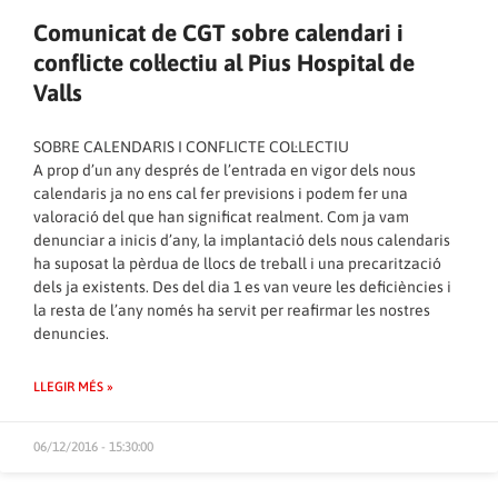
Comunicat de CGT sobre calendari i
conflicte col·lectiu al Pius Hospital de
Valls
SOBRE CALENDARIS I CONFLICTE COL·LECTIU
A prop d’un any després de l’entrada en vigor dels nous
calendaris ja no ens cal fer previsions i podem fer una
valoració del que han significat realment. Com ja vam
denunciar a inicis d’any, la implantació dels nous calendaris
ha suposat la pèrdua de llocs de treball i una precarització
dels ja existents. Des del dia 1 es van veure les deficiències i
la resta de l’any només ha servit per reafirmar les nostres
denuncies.
LLEGIR MÉS »
06/12/2016 - 15:30:00