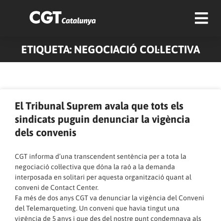
ETIQUETA: NEGOCIACIÓ COL·LECTIVA
Pàgina
Pàgina
Pàgina
Pàgina
Pàgina
Pàgina
Pàgina
Pàgina
Pàgina
Pàgina
El Tribunal Suprem avala que tots els
sindicats puguin denunciar la vigència
dels convenis
CGT informa d’una transcendent sentència per a tota la
negociació col·lectiva que dóna la raó a la demanda
interposada en solitari per aquesta organització quant al
conveni de Contact Center.
Fa més de dos anys CGT va denunciar la vigència del Conveni
del Telemarqueting. Un conveni que havia tingut una
vigència de 5 anys i que des del nostre punt condemnava als