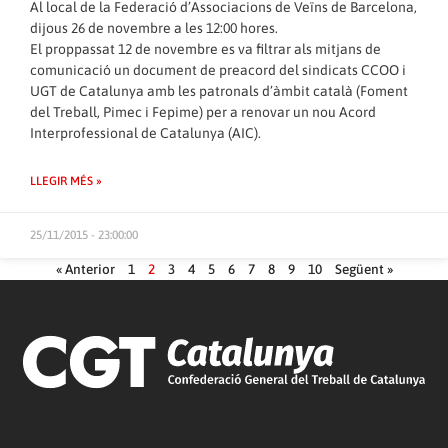
Al local de la Federació d’Associacions de Veïns de Barcelona,
dijous 26 de novembre a les 12:00 hores.
El proppassat 12 de novembre es va filtrar als mitjans de
comunicació un document de preacord del sindicats CCOO i
UGT de Catalunya amb les patronals d’àmbit català (Foment
del Treball, Pimec i Fepime) per a renovar un nou Acord
Interprofessional de Catalunya (AIC).
LLEGIR MÉS »
25/11/2015 - 23:00:00
« Anterior
1
2
3
4
5
6
7
8
9
10
Següent »