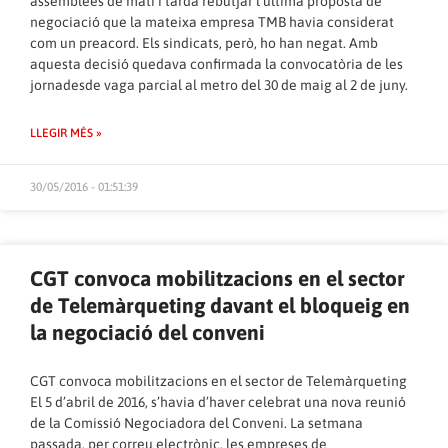
assemblees de matí i tarda rebutjar l’última proposta de
negociació que la mateixa empresa TMB havia considerat
com un preacord. Els sindicats, però, ho han negat. Amb
aquesta decisió quedava confirmada la convocatòria de les
jornadesde vaga parcial al metro del 30 de maig al 2 de juny.
LLEGIR MÉS »
30/05/2016 - 01:51:39
CGT convoca mobilitzacions en el sector
de Telemàrqueting davant el bloqueig en
la negociació del conveni
CGT convoca mobilitzacions en el sector de Telemàrqueting
El 5 d’abril de 2016, s’havia d’haver celebrat una nova reunió
de la Comissió Negociadora del Conveni. La setmana
passada, per correu electrònic, les empreses de